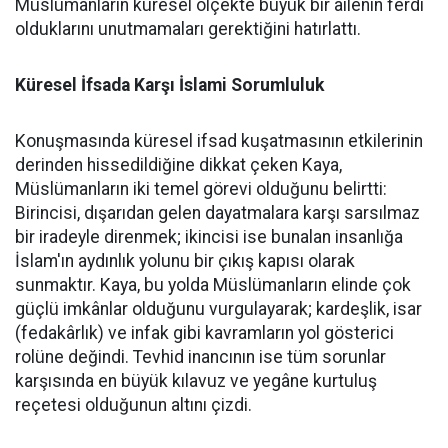
Müslümanların küresel ölçekte büyük bir ailenin ferdi
olduklarını unutmamaları gerektiğini hatırlattı.
Küresel İfsada Karşı İslami Sorumluluk
Konuşmasında küresel ifsad kuşatmasının etkilerinin
derinden hissedildiğine dikkat çeken Kaya,
Müslümanların iki temel görevi olduğunu belirtti:
Birincisi, dışarıdan gelen dayatmalara karşı sarsılmaz
bir iradeyle direnmek; ikincisi ise bunalan insanlığa
İslam'ın aydınlık yolunu bir çıkış kapısı olarak
sunmaktır. Kaya, bu yolda Müslümanların elinde çok
güçlü imkânlar olduğunu vurgulayarak; kardeşlik, isar
(fedakârlık) ve infak gibi kavramların yol gösterici
rolüne değindi. Tevhid inancının ise tüm sorunlar
karşısında en büyük kılavuz ve yegâne kurtuluş
reçetesi olduğunun altını çizdi.