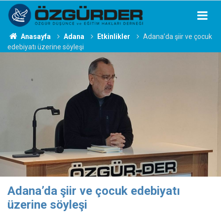
Anasayfa
Adana
Etkinlikler
Adana’da şiir ve çocuk
edebiyatı üzerine söyleşi
Adana’da şiir ve çocuk edebiyatı
üzerine söyleşi