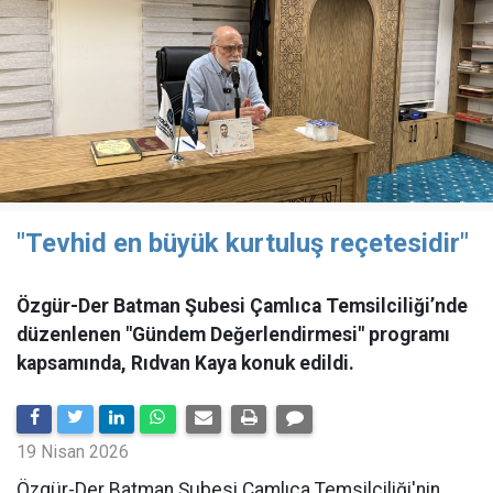
"Tevhid en büyük kurtuluş reçetesidir"
Özgür-Der Batman Şubesi Çamlıca Temsilciliği’nde
düzenlenen "Gündem Değerlendirmesi" programı
kapsamında, Rıdvan Kaya konuk edildi.
19 Nisan 2026
​Özgür-Der Batman Şubesi Çamlıca Temsilciliği'nin