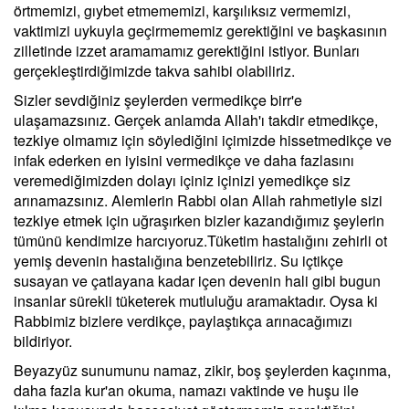
örtmemizi, gıybet etmememizi, karşılıksız vermemizi,
vaktimizi uykuyla geçirmememiz gerektiğini ve başkasının
zilletinde izzet aramamamız gerektiğini istiyor. Bunları
gerçekleştirdiğimizde takva sahibi olabiliriz.
Sizler sevdiğiniz şeylerden vermedikçe birr'e
ulaşamazsınız. Gerçek anlamda Allah'ı takdir etmedikçe,
tezkiye olmamız için söylediğini içimizde hissetmedikçe ve
infak ederken en iyisini vermedikçe ve daha fazlasını
veremediğimizden dolayı içiniz içinizi yemedikçe siz
arınamazsınız. Alemlerin Rabbi olan Allah rahmetiyle sizi
tezkiye etmek için uğraşırken bizler kazandığımız şeylerin
tümünü kendimize harcıyoruz.Tüketim hastalığını zehirli ot
yemiş devenin hastalığına benzetebiliriz. Su içtikçe
susayan ve çatlayana kadar içen devenin hali gibi bugun
insanlar sürekli tüketerek mutluluğu aramaktadır. Oysa ki
Rabbimiz bizlere verdikçe, paylaştıkça arınacağımızı
bildiriyor.
Beyazyüz sunumunu namaz, zikir, boş şeylerden kaçınma,
daha fazla kur'an okuma, namazı vaktinde ve huşu ile