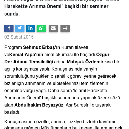
Harekette Arınma Önemi" başlıklı bir seminer
sundu.
02 Şubat 2015
Program
Şehmuz Erbaş'ın
Kuran tilaveti
ve
Kemal
Yapa'nın
meal okuması ile başladı.
Özgür-
Der
Adana Temsilciliği
adına
Mahşuk Özdemir
kısa bir
açılış konuşması yaptı. Konuşmasında vahyin
sorumluluğunu yüklenip şahitlik görevi yerine getirecek
bizler için arınmanın ve elbiselerimizi temizlemenin
önemine vurgu yaptı. Daha sonra 'İslami Harekette
Arınmanın Önemi' başlıklı sunumunu yapmak üzere sözü
alan
Abdulhakim Beyazyüz
, Asr Suresini okuyarak
başladı.
Konuşmasında özetle; arınma, tezkiye bizlerin kavramı
olmasına rağmen Müslümanların bu kavram ile araları pek