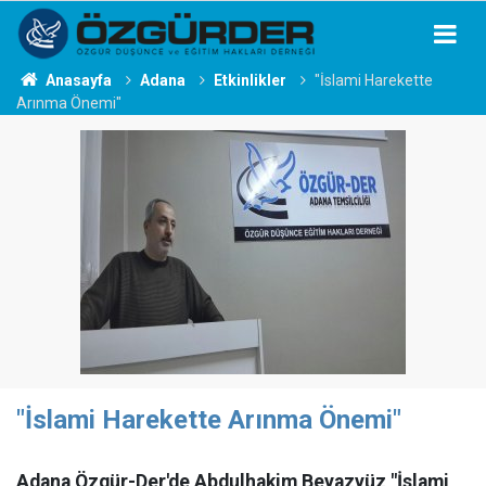
Anasayfa
Adana
Etkinlikler
"İslami Harekette
Arınma Önemi"
"İslami Harekette Arınma Önemi"
Adana Özgür-Der'de Abdulhakim Beyazyüz "İslami