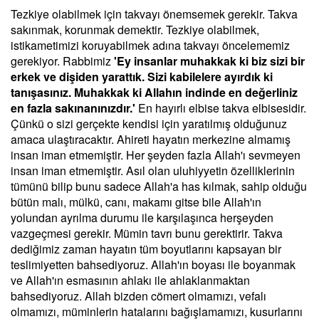
Tezkiye olabilmek için takvayı önemsemek gerekir. Takva
sakınmak, korunmak demektir. Tezkiye olabilmek,
istikametimizi koruyabilmek adına takvayı öncelememiz
gerekiyor. Rabbimiz
'Ey insanlar muhakkak ki biz sizi bir
erkek ve dişiden yarattık. Sizi kabilelere ayırdık ki
tanışasınız. Muhakkak ki Allahın indinde en değerliniz
en fazla sakınanınızdır.'
En hayırlı elbise takva elbisesidir.
Çünkü o sizi gerçekte kendisi için yaratılmış olduğunuz
amaca ulaştıracaktır. Ahireti hayatın merkezine almamış
insan iman etmemiştir. Her şeyden fazla Allah'ı sevmeyen
insan iman etmemiştir. Asıl olan uluhiyyetin özelliklerinin
tümünü bilip bunu sadece Allah'a has kılmak, sahip olduğu
bütün malı, mülkü, canı, makamı gitse bile Allah'ın
yolundan ayrılma durumu ile karşılaşınca herşeyden
vazgeçmesi gerekir. Mümin tavrı bunu gerektirir. Takva
dediğimiz zaman hayatın tüm boyutlarını kapsayan bir
teslimiyetten bahsediyoruz. Allah'ın boyası ile boyanmak
ve Allah'ın esmasının ahlakı ile ahlaklanmaktan
bahsediyoruz. Allah bizden cömert olmamızı, vefalı
olmamızı, müminlerin hatalarını bağışlamamızı, kusurlarını