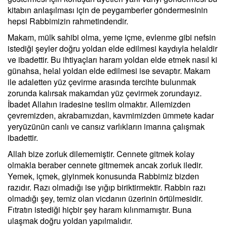
kitabın anlaşılması için de peygamberler göndermesinin
hepsi Rabbimizin rahmetindendir.
Makam, mülk sahibi olma, yeme içme, evlenme gibi nefsin
istediği şeyler doğru yoldan elde edilmesi kaydıyla helaldir
ve ibadettir. Bu ihtiyaçları haram yoldan elde etmek nasıl ki
günahsa, helal yoldan elde edilmesi ise sevaptır. Makam
ile adaletten yüz çevirme arasında tercihte bulunmak
zorunda kalırsak makamdan yüz çevirmek zorundayız.
İbadet Allahın iradesine teslim olmaktır. Ailemizden
çevremizden, akrabamızdan, kavmimizden ümmete kadar
yeryüzünün canlı ve cansız varlıkların imarına çalışmak
ibadettir.
Allah bize zorluk dilememiştir. Cennete gitmek kolay
olmakla beraber cennete gitmemek ancak zorluk iledir.
Yemek, içmek, giyinmek konusunda Rabbimiz bizden
razıdır. Razı olmadığı ise yığıp biriktirmektir. Rabbin razı
olmadığı şey, temiz olan vicdanın üzerinin örtülmesidir.
Fıtratın istediği hiçbir şey haram kılınmamıştır. Buna
ulaşmak doğru yoldan yapılmalıdır.