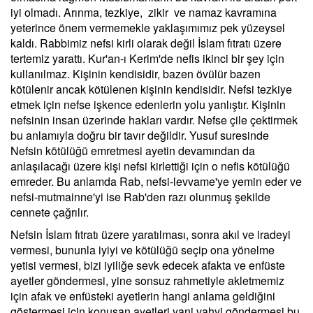
iyi olmadı. Arınma, tezkiye, zikir ve namaz kavramına
yeterince önem vermemekle yaklaşımımız pek yüzeysel
kaldı. Rabbimiz nefsi kirli olarak değil İslam fıtratı üzere
tertemiz yarattı. Kur'an-ı Kerim'de nefis ikinci bir şey için
kullanılmaz. Kişinin kendisidir, bazen övülür bazen
kötülenir ancak kötülenen kişinin kendisidir. Nefsi tezkiye
etmek için nefse işkence edenlerin yolu yanlıştır. Kişinin
nefsinin insan üzerinde hakları vardır. Nefse çile çektirmek
bu anlamıyla doğru bir tavır değildir. Yusuf suresinde
Nefsin kötülüğü emretmesi ayetin devamından da
anlaşılacağı üzere kişi nefsi kirlettiği için o nefis kötülüğü
emreder. Bu anlamda Rab, nefsi-levvame'ye yemin eder ve
nefsi-mutmainne'yi ise Rab'den razı olunmuş şekilde
cennete çağrılır.
Nefsin İslam fıtratı üzere yaratılması, sonra akıl ve iradeyi
vermesi, bununla iyiyi ve kötülüğü seçip ona yönelme
yetisi vermesi, bizi iyiliğe sevk edecek afakta ve enfüste
ayetler göndermesi, yine sonsuz rahmetiyle akletmemiz
için afak ve enfüsteki ayetlerin hangi anlama geldiğini
göstermesi için konuşan ayetleri yani vahyi göndermesi bu