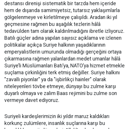
destansı direnişi sistematik bir tarzda hem içeride
hem de dışarıda samimiyetsiz, tutarsız yaklaşımlarla
gölgelenmeye ve kirletilmeye çalışıldı. Aradan iki yıl
geçmesine rağmen bu aşağılık tezlerin hâlâ
tedavülden tam olarak kaldırılmadığını ibretle izliyoruz.
Batılı güçler adına yapılan sayısız açıklama ve izlenen
politikalar açıkça Suriye halkının yaşadıklarının
emperyalistlerin umurunda olmadığı gerçeğini ortaya
çıkarmasına rağmen yalanlardan medet umanlar hâlâ
Suriye’li Müslümanları Batı’ya, NATO’ya hizmet etmekle
suçlama çirkinliğini terk etmiş değiller. Suriye halkını
"zavallı piyonlar" ya da "işbirlikçi hainler" olarak
niteleyenleri tövbe etmeye, dünyayı bu zulme karşı
duyarlı olmaya ve zalim Baas rejimini bu zulme son
vermeye davet ediyoruz.
Suriyeli kardeşlerimizin iki yıldır maruz kaldıkları
korkunç zulümlere, insanlık suçlarına karşı bu