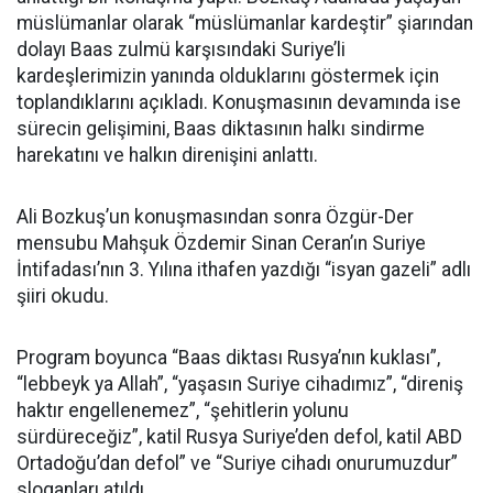
müslümanlar olarak “müslümanlar kardeştir” şiarından
dolayı Baas zulmü karşısındaki Suriye’li
kardeşlerimizin yanında olduklarını göstermek için
toplandıklarını açıkladı. Konuşmasının devamında ise
sürecin gelişimini, Baas diktasının halkı sindirme
harekatını ve halkın direnişini anlattı.
Ali Bozkuş’un konuşmasından sonra Özgür-Der
mensubu Mahşuk Özdemir Sinan Ceran’ın Suriye
İntifadası’nın 3. Yılına ithafen yazdığı “isyan gazeli” adlı
şiiri okudu.
Program boyunca “Baas diktası Rusya’nın kuklası”,
“lebbeyk ya Allah”, “yaşasın Suriye cihadımız”, “direniş
haktır engellenemez”, “şehitlerin yolunu
sürdüreceğiz”, katil Rusya Suriye’den defol, katil ABD
Ortadoğu’dan defol” ve “Suriye cihadı onurumuzdur”
sloganları atıldı.