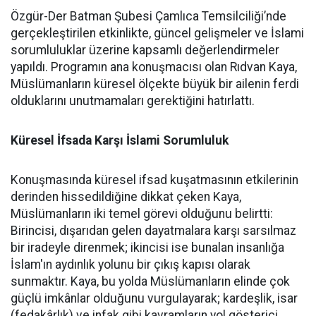
Özgür-Der Batman Şubesi Çamlıca Temsilciliği’nde
gerçekleştirilen etkinlikte, güncel gelişmeler ve İslami
sorumluluklar üzerine kapsamlı değerlendirmeler
yapıldı. Programın ana konuşmacısı olan Rıdvan Kaya,
Müslümanların küresel ölçekte büyük bir ailenin ferdi
olduklarını unutmamaları gerektiğini hatırlattı.
Küresel İfsada Karşı İslami Sorumluluk
Konuşmasında küresel ifsad kuşatmasının etkilerinin
derinden hissedildiğine dikkat çeken Kaya,
Müslümanların iki temel görevi olduğunu belirtti:
Birincisi, dışarıdan gelen dayatmalara karşı sarsılmaz
bir iradeyle direnmek; ikincisi ise bunalan insanlığa
İslam'ın aydınlık yolunu bir çıkış kapısı olarak
sunmaktır. Kaya, bu yolda Müslümanların elinde çok
güçlü imkânlar olduğunu vurgulayarak; kardeşlik, isar
(fedakârlık) ve infak gibi kavramların yol gösterici