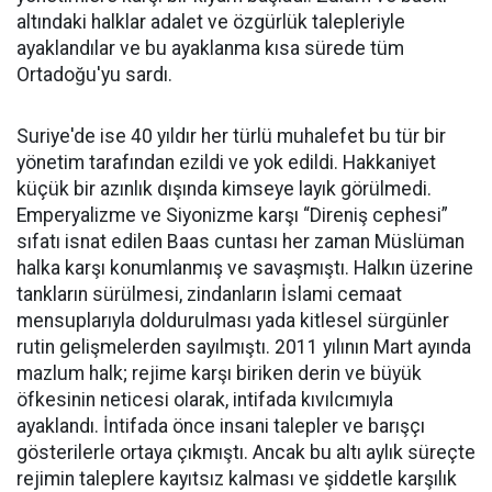
altındaki halklar adalet ve özgürlük talepleriyle
ayaklandılar ve bu ayaklanma kısa sürede tüm
Ortadoğu'yu sardı.
Suriye'de ise 40 yıldır her türlü muhalefet bu tür bir
yönetim tarafından ezildi ve yok edildi. Hakkaniyet
küçük bir azınlık dışında kimseye layık görülmedi.
Emperyalizme ve Siyonizme karşı “Direniş cephesi”
sıfatı isnat edilen Baas cuntası her zaman Müslüman
halka karşı konumlanmış ve savaşmıştı. Halkın üzerine
tankların sürülmesi, zindanların İslami cemaat
mensuplarıyla doldurulması yada kitlesel sürgünler
rutin gelişmelerden sayılmıştı. 2011 yılının Mart ayında
mazlum halk; rejime karşı biriken derin ve büyük
öfkesinin neticesi olarak, intifada kıvılcımıyla
ayaklandı. İntifada önce insani talepler ve barışçı
gösterilerle ortaya çıkmıştı. Ancak bu altı aylık süreçte
rejimin taleplere kayıtsız kalması ve şiddetle karşılık