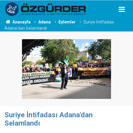
Anasayfa
Adana
Eylemler
Suriye İntifadası
Adana'dan Selamlandı
Suriye İntifadası Adana'dan
Selamlandı