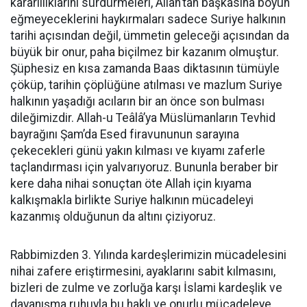
kararlılıklarını sürdürmeleri, Allah’tan başkasına boyun
eğmeyeceklerini haykırmaları sadece Suriye halkının
tarihi açısından değil, ümmetin geleceği açısından da
büyük bir onur, paha biçilmez bir kazanım olmuştur.
Şüphesiz en kısa zamanda Baas diktasının tümüyle
çöküp, tarihin çöplüğüne atılması ve mazlum Suriye
halkının yaşadığı acıların bir an önce son bulması
dileğimizdir. Allah-u Teâlâ’ya Müslümanların Tevhid
bayrağını Şam’da Esed firavununun sarayına
çekecekleri günü yakın kılması ve kıyamı zaferle
taçlandırması için yalvarıyoruz. Bununla beraber bir
kere daha nihai sonuçtan öte Allah için kıyama
kalkışmakla birlikte Suriye halkının mücadeleyi
kazanmış olduğunun da altını çiziyoruz.
Rabbimizden 3. Yılında kardeşlerimizin mücadelesini
nihai zafere eriştirmesini, ayaklarını sabit kılmasını,
bizleri de zulme ve zorluğa karşı İslami kardeşlik ve
dayanışma ruhuyla bu haklı ve onurlu mücadeleye