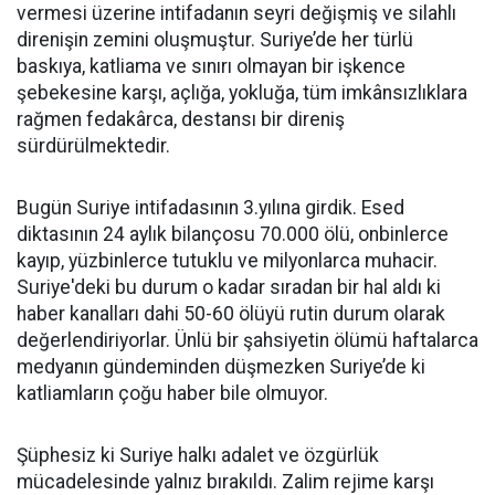
vermesi üzerine intifadanın seyri değişmiş ve silahlı
direnişin zemini oluşmuştur. Suriye’de her türlü
baskıya, katliama ve sınırı olmayan bir işkence
şebekesine karşı, açlığa, yokluğa, tüm imkânsızlıklara
rağmen fedakârca, destansı bir direniş
sürdürülmektedir.
Bugün Suriye intifadasının 3.yılına girdik. Esed
diktasının 24 aylık bilançosu 70.000 ölü, onbinlerce
kayıp, yüzbinlerce tutuklu ve milyonlarca muhacir.
Suriye'deki bu durum o kadar sıradan bir hal aldı ki
haber kanalları dahi 50-60 ölüyü rutin durum olarak
değerlendiriyorlar. Ünlü bir şahsiyetin ölümü haftalarca
medyanın gündeminden düşmezken Suriye’de ki
katliamların çoğu haber bile olmuyor.
Şüphesiz ki Suriye halkı adalet ve özgürlük
mücadelesinde yalnız bırakıldı. Zalim rejime karşı