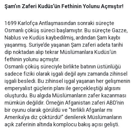
Şam’ın Zaferi Kudüs’ün Fethinin Yolunu Açmıştır!
1699 Karlofça Antlaşmasından sonraki süreçte
Osmanlı çöküş süreci başlamıştır. Bu süreçte Gazze,
Nablus ve Kudüs kaybedilmiş, ardından Şam kaybı
yaşanmış. Suriye’de yaşanan Şam zaferi adeta tarihi
dip noktadan alıp tekrar Müslümanlara Kudüs’ün
fethinin yolunu açmıştır.
Osmanlı çöküş süreciyle birlikte batının üstünlüğü
sadece fiziki olarak işgali değil aynı zamanda zihinsel
işgali besledi. Bu zihinsel işgal yaşanan her gelişmenin
emperyalist güçlerin planı ile gerçekleştiği algısını
oluşturdu. Bu algıda Müslümanların zafer kazanması
mümkün değildir. Örneğin Afganistan zaferi ABD’nin
bir oyunu olarak görüldü ve “terlikli Afganlar mı
Amerika’ya diz çöktürdü!” denilerek Müslümanların
açık zaferinin altında komplocu bakış açısı gelişti.