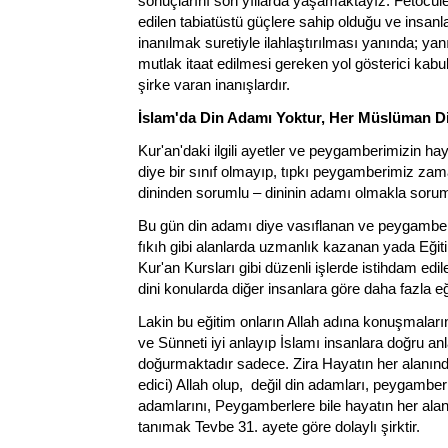
sonuçlarını son yıllarda yaşamaktayız. Fetöcüler
edilen tabiatüstü güçlere sahip olduğu ve insanla
inanılmak suretiyle ilahlaştırılması yanında; y
mutlak itaat edilmesi gereken yol gösterici kabul
şirke varan inanışlardır.
İslam'da Din Adamı Yoktur, Her Müslüman Di
Kur'an'daki ilgili ayetler ve peygamberimizin h
diye bir sınıf olmayıp, tıpkı peygamberimiz za
dininden sorumlu – dininin adamı olmakla sorum
Bu gün din adamı diye vasıflanan ve peygamberim
fıkıh gibi alanlarda uzmanlık kazanan yada Eğiti
Kur'an Kursları gibi düzenli işlerde istihdam edi
dini konularda diğer insanlara göre daha fazla e
Lakin bu eğitim onların Allah adına konuşmalarını
ve Sünneti iyi anlayıp İslamı insanlara doğru a
doğurmaktadır sadece. Zira Hayatın her alanın
edici) Allah olup, değil din adamları, peygamber
adamlarını, Peygamberlere bile hayatın her ala
tanımak Tevbe 31. ayete göre dolaylı şirktir.