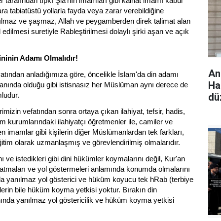
 tarafından tıpkı Şia'nın imamları gibi kainat imamı kabul
ra tabiatüstü yollarla fayda veya zarar verebildiğine
anılmaz ve şaşmaz, Allah ve peygamberden direk talimat alan
 edilmesi suretiyle Rableştirilmesi dolaylı şirki aşan ve açık
ninin Adamı Olmalıdır!
An
ayatından anladığımıza göre, öncelikle İslam'da din adamı
Hak
manında olduğu gibi istisnasız her Müslüman aynı derece de
ludur.
dü
izin vefatından sonra ortaya çıkan ilahiyat, tefsir, hadis,
m kurumlarındaki ilahiyatçı öğretmenler ile, camiler ve
len imamlar gibi kişilerin diğer Müslümanlardan tek farkları,
ğitim olarak uzmanlaşmış ve görevlendirilmiş olmalarıdır.
 ve istedikleri gibi dini hükümler koymalarını değil, Kur'an
nlatmaları ve yol göstermeleri anlamında konumda olmalarını
da yanılmaz yol gösterici ve hüküm koyucu tek hRab (terbiye
lerin bile hüküm koyma yetkisi yoktur. Bırakın din
nında yanılmaz yol göstericilik ve hüküm koyma yetkisi