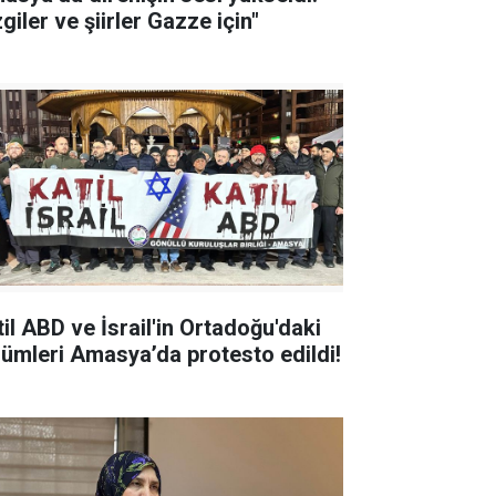
giler ve şiirler Gazze için"
til ABD ve İsrail'in Ortadoğu'daki
zulümleri Amasya’da protesto edildi!