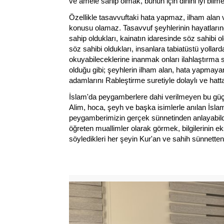
ve amele sahip olmak, bunun için dinini iyi bilm
Özellikle tasavvuftaki hata yapmaz, ilham ala
konusu olamaz. Tasavvuf şeyhlerinin hayatlarınd
sahip oldukları, kainatın idaresinde söz sahibi 
söz sahibi oldukları, insanlara tabiatüstü yollard
okuyabileceklerine inanmak onları ilahlaştırma s
olduğu gibi; şeyhlerin ilham alan, hata yapmaya
adamlarını Rableştirme suretiyle dolaylı ve hatt
İslam'da peygamberlere dahi verilmeyen bu gü
Alim, hoca, şeyh ve başka isimlerle anılan İsla
peygamberimizin gerçek sünnetinden anlayabildikl
öğreten muallimler olarak görmek, bilgilerinin e
söyledikleri her şeyin Kur'an ve sahih sünnetten d