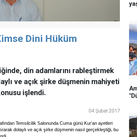
ya
 Kimse Dini Hüküm
ğinde, din adamlarını rableştirmek
laylı ve açık şirke düşmenin mahiyeti
Am
onusu işlendi.
"D
04 Şubat 2017
fından Temsilcilik Salonunda Cuma günü Kur'an ayetleri
tırarak dolaylı ve açık şirke düşmenin nasıl gerçekleştiği, bu
ndi.