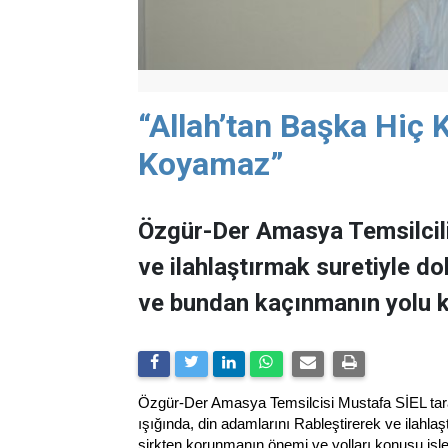
“Allah’tan Başka Hiç
Koyamaz”
Özgür-Der Amasya Temsilcili
ve ilahlaştırmak suretiyle do
ve bundan kaçınmanın yolu k
Özgür-Der Amasya Temsilcisi Mustafa SİEL tara
ışığında, din adamlarını Rableştirerek ve ilahlaş
şirkten korunmanın önemi ve yolları konusu işle