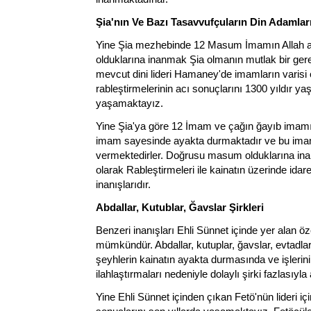
Şia'nın Ve Bazı Tasavvufçuların Din Adamları
Yine Şia mezhebinde 12 Masum İmamın Allah a
olduklarına inanmak Şia olmanın mutlak bir gere
mevcut dini lideri Hamaney'de imamların varisi 
rableştirmelerinin acı sonuçlarını 1300 yıldır ya
yaşamaktayız.
Yine Şia'ya göre 12 İmam ve çağın ğayıb imamı 
imam sayesinde ayakta durmaktadır ve bu imamla
vermektedirler. Doğrusu masum olduklarına inandı
olarak Rableştirmeleri ile kainatın üzerinde idar
inanışlarıdır.
Abdallar, Kutublar, Ğavslar Şirkleri
Benzeri inanışları Ehli Sünnet içinde yer alan ö
mümkündür. Abdallar, kutuplar, ğavslar, evtadlar
şeyhlerin kainatın ayakta durmasında ve işlerinin
ilahlaştırmaları nedeniyle dolaylı şirki fazlasıyla 
Yine Ehli Sünnet içinden çıkan Fetö'nün lideri i