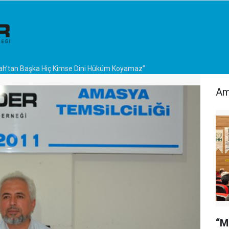
lah’tan Başka Hiç Kimse Dini Hüküm Koyamaz”
Am
“M