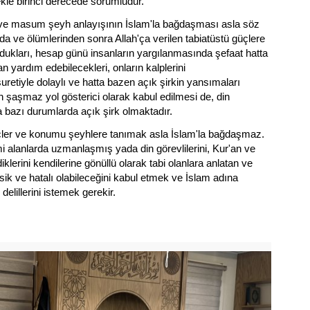
ekle birinci derecede sorumludur.
n ve masum şeyh anlayışının İslam'la bağdaşması asla söz
a ve ölümlerinden sonra Allah'ça verilen tabiatüstü güçlere
oldukları, hesap günü insanların yargılanmasında şefaat hatta
an yardım edebilecekleri, onların kalplerini
uretiyle dolaylı ve hatta bazen açık şirkin yansımaları
n şaşmaz yol gösterici olarak kabul edilmesi de, din
a bazı durumlarda açık şirk olmaktadır.
çler ve konumu şeyhlere tanımak asla İslam'la bağdaşmaz.
mi alanlarda uzmanlaşmış yada din görevlilerini, Kur'an ve
erini kendilerine gönüllü olarak tabi olanlara anlatan ve
ksik ve hatalı olabileceğini kabul etmek ve İslam adına
elillerini istemek gerekir.