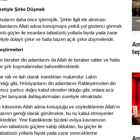
retiyle Şirke Düşmek
nularını daha önce işlemiştik. Şirkle ilgili ele alınması
damlarını Allah adına konuşmaya yetkili yol gösterici görmek
stü güçler ile insanlara tabiatüstü yollarla fayda yada zarar
iyle dolaylı şirke ve hatta bazen açık şirke düşmeleridir.
Am
eştirmeleri
te
le beraber din adamlarını da Allah ile beraber rabler ve hatta
le şirk koşmalarından bahsedilmektedir.
bir rab ve ilah olarak inandıkları malumdur. Lakin
ığı gibi, Hristiyanların din adamlarını Rableştirmeleri din
ıtsız şartsız doğru kabul etmeleri olduğu gibi, onlara aziz
çler tanıyarak ilahlaşatırmaları suretiyle olmaktadır.
 kilisesinin Allah adına konuştuğu ve söylediklerinin Allah'ın
nlarının gereği olarak görülmekte, bu nu kabul etmeyenler
ektedirler. Yine Katoliklerde bizdeki evliya kavramının
ının tabiatüstü güçlere sahip oldukları, bu güçler ile
abiatüstü yollarla fayda yada zarar vereceklerine
Am