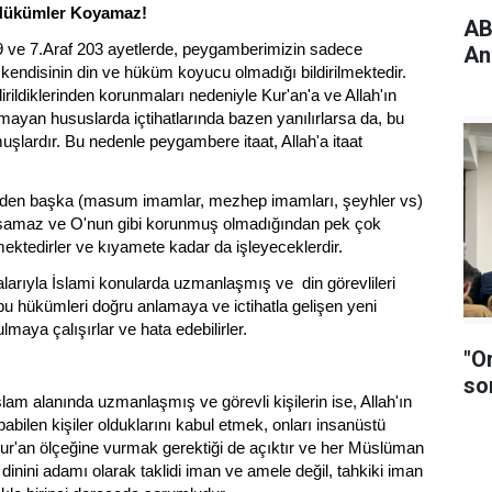
i Hükümler Koyamaz!
ABD
9 ve 7.Araf 203 ayetlerde, peygamberimizin sadece
An
kendisinin din ve hüküm koyucu olmadığı bildirilmektedir.
rildiklerinden korunmaları nedeniyle Kur'an'a ve Allah'ın
mayan hususlarda içtihatlarında bazen yanılırlarsa da, bu
uşlardır. Bu nedenle peygambere itaat, Allah'a itaat
zden başka (masum imamlar, mezhep imamları, şeyhler vs)
uşamaz ve O'nun gibi korunmuş olmadığından pek çok
lemektedirler ve kıyamete kadar da işleyeceklerdir.
arıyla İslami konularda uzmanlaşmış ve din görevlileri
bu hükümleri doğru anlamaya ve ictihatla gelişen yeni
maya çalışırlar ve hata edebilirler.
"O
so
slam alanında uzmanlaşmış ve görevli kişilerin ise, Allah'ın
pabilen kişiler olduklarını kabul etmek, onları insanüstü
r'an ölçeğine vurmak gerektiği de açıktır ve her Müslüman
nini adamı olarak taklidi iman ve amele değil, tahkiki iman