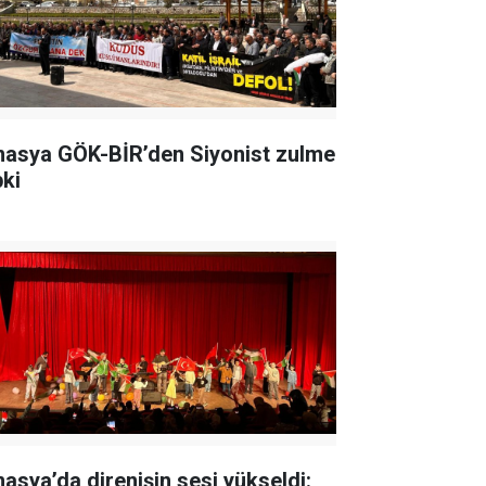
asya GÖK-BİR’den Siyonist zulme
pki
asya’da direnişin sesi yükseldi: