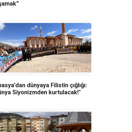
şamak”
asya’dan dünyaya Filistin çığlığı:
ünya Siyonizmden kurtulacak!"