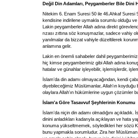
Değil Din Adamları, Peygamberler Bile Din
Nitekim 6. Enam Suresi 50 ile 46.Ahkaf Suresi 
kendisine indirilene uymakla sorumlu olduğu ve 
Lakin peygamberler Allah adına direkt görevlendi
rızası zıttına söz konuşmazlar, sadece vahiy ol
yanılmalar da bizzat vahiyle düzeltilerek korunm
anlamına gelir.
Lakin en önemli sahabeler dahil peygamberimi
hiç kimse peygamberimiz gibi Allah adına kon
hatalar ve günahlar işleyebilir, işlemişlerdir, iş
İslam'da din adamı olmayacağından, kendi çabal
diyebileceğimiz Müslümanlar, Allah'ın koyduğu 
olaylara Allah'ın hükümlerine uygun çözümler bul
İslam'a Göre Tasavvuf Şeyhlerinin Konumu
İslam'da niçin din adamı olmadığını açıkladık. İ
dinini anladıkları kadarıyla açıklayan ve hata ya
konuma yükseltmemek, söyledikleri her sözü Ku
bunu yapmakla sorumludur. Zira her Müslüman di