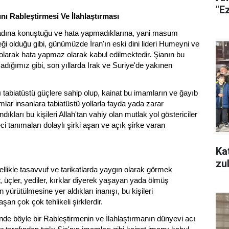
"Ez
nı Rableştirmesi Ve İlahlaştırması
dına konuştuğu ve hata yapmadıklarına, yani masum
ği olduğu gibi, günümüzde İran'ın eski dini lideri Humeyni ve
olarak hata yapmaz olarak kabul edilmektedir. Şianın bu
şadığımız gibi, son yıllarda Irak ve Suriye'de yakınen
tabiatüstü güçlere sahip olup, kainat bu imamların ve ğayıb
r insanlara tabiatüstü yollarla fayda yada zarar
kları bu kişileri Allah'tan vahiy olan mutlak yol göstericiler
eci tanımaları dolaylı şirki aşan ve açık şirke varan
Ka
zellikle tasavvuf ve tarikatlarda yaygın olarak görmek
, üçler, yediler, kırklar diyerek yaşayan yada ölmüş
 yürütülmesine yer aldıkları inanışı, bu kişileri
aşan çok çok tehlikeli şirklerdir.
çinde böyle bir Rableştirmenin ve İlahlaştırmanın dünyevi acı