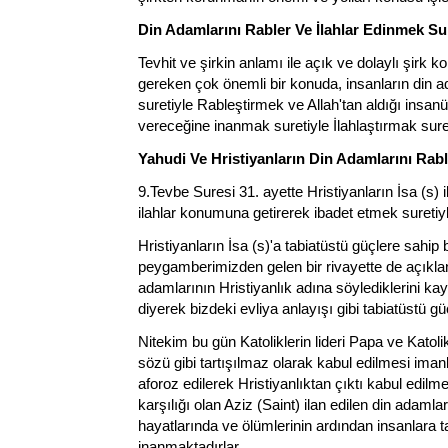
Din Adamlarını Rabler Ve İlahlar Edinmek Su
Tevhit ve şirkin anlamı ile açık ve dolaylı şirk ko
gereken çok önemli bir konuda, insanların din a
suretiyle Rableştirmek ve Allah'tan aldığı insanü
vereceğine inanmak suretiyle İlahlaştırmak suret
Yahudi Ve Hristiyanların Din Adamlarını Rabl
9.Tevbe Suresi 31. ayette Hristiyanların İsa (s) i
ilahlar konumuna getirerek ibadet etmek suretiy
Hristiyanların İsa (s)'a tabiatüstü güçlere sahip 
peygamberimizden gelen bir rivayette de açıkland
adamlarının Hristiyanlık adına söylediklerini kay
diyerek bizdeki evliya anlayışı gibi tabiatüstü gü
Nitekim bu gün Katoliklerin lideri Papa ve Katolik
sözü gibi tartışılmaz olarak kabul edilmesi ima
aforoz edilerek Hristiyanlıktan çıktı kabul edilm
karşılığı olan Aziz (Saint) ilan edilen din adamlar
hayatlarında ve ölümlerinin ardından insanlara t
inanmaktadırlar.