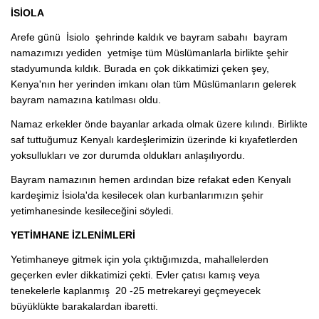
İSİOLA
Arefe günü İsiolo şehrinde kaldık ve bayram sabahı bayram
namazımızı yediden yetmişe tüm Müslümanlarla birlikte şehir
stadyumunda kıldık. Burada en çok dikkatimizi çeken şey,
Kenya'nın her yerinden imkanı olan tüm Müslümanların gelerek
bayram namazına katılması oldu.
Namaz erkekler önde bayanlar arkada olmak üzere kılındı. Birlikte
saf tuttuğumuz Kenyalı kardeşlerimizin üzerinde ki kıyafetlerden
yoksullukları ve zor durumda oldukları anlaşılıyordu.
Bayram namazının hemen ardından bize refakat eden Kenyalı
kardeşimiz İsiola'da kesilecek olan kurbanlarımızın şehir
yetimhanesinde kesileceğini söyledi.
YETİMHANE İZLENİMLERİ
Yetimhaneye gitmek için yola çıktığımızda, mahallelerden
geçerken evler dikkatimizi çekti. Evler çatısı kamış veya
tenekelerle kaplanmış 20 -25 metrekareyi geçmeyecek
büyüklükte barakalardan ibaretti.