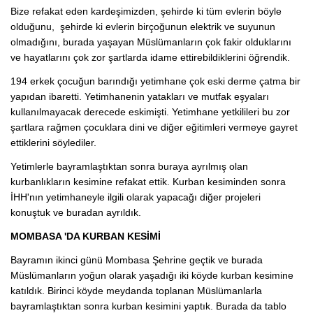
Bize refakat eden kardeşimizden, şehirde ki tüm evlerin böyle
olduğunu, şehirde ki evlerin birçoğunun elektrik ve suyunun
olmadığını, burada yaşayan Müslümanların çok fakir olduklarını
ve hayatlarını çok zor şartlarda idame ettirebildiklerini öğrendik.
194 erkek çocuğun barındığı yetimhane çok eski derme çatma bir
yapıdan ibaretti. Yetimhanenin yatakları ve mutfak eşyaları
kullanılmayacak derecede eskimişti. Yetimhane yetkilileri bu zor
şartlara rağmen çocuklara dini ve diğer eğitimleri vermeye gayret
ettiklerini söylediler.
Yetimlerle bayramlaştıktan sonra buraya ayrılmış olan
kurbanlıkların kesimine refakat ettik. Kurban kesiminden sonra
İHH'nın yetimhaneyle ilgili olarak yapacağı diğer projeleri
konuştuk ve buradan ayrıldık.
MOMBASA 'DA KURBAN KESİMİ
Bayramın ikinci günü Mombasa Şehrine geçtik ve burada
Müslümanların yoğun olarak yaşadığı iki köyde kurban kesimine
katıldık. Birinci köyde meydanda toplanan Müslümanlarla
bayramlaştıktan sonra kurban kesimini yaptık. Burada da tablo