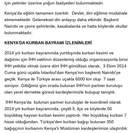
için yetimler üzerine yoğun faaliyetleri bulunmaktadır.
Kenya'da eğitim tamamen özerktir. Devlet, dini eğitime müdahale
etmemektedir. Geleneksel din anlayışı daha etkindir. Başkent
Nairobi ve çevre şehirlerde, kasabalarda ve hatta köylerde okullar
bulunmaktadır.
KENYA'DA KURBAN BAYRAMI İZLENİMLERİ
2014 yılı kurban bayramında yurtdışında kurban kesimi ve
dağıtımı için İHH vakfının düzenlemiş olduğu organizasyonla birisi
İHH yetkilisi olmak üzere dört İHH gönüllüsü olarak, 3 Ekim 2014
Cuma günü uçakla İstanbul'dan Kenya'nın başkenti Nairobi'ye
geçtik. Kenya ile Türkiye arası uçakla 6000 km olup 7 saat
sürüyor .Gittiğimiz gün orada bulunan İHH'nın partner kuruluşu
olan yerel dernekte görevli kardeşlerimizle buluşup tanıştık.
İHH Kenya'da bulunan partner kuruluşlar ile koordineli olarak
2014 yılı kurban bayramında, çeşitli İl, ilçe ve köylerde 50
büyükbaş hayvan kurban kesimi yaptırdı. Her büyükbaş kurban 7
hisse olduğundan, Türkiye'den kurban bağışı bulunan 350
bağışçının kurbanını Kenya'lı Müslüman kardeşlerimize ulaştırdık.