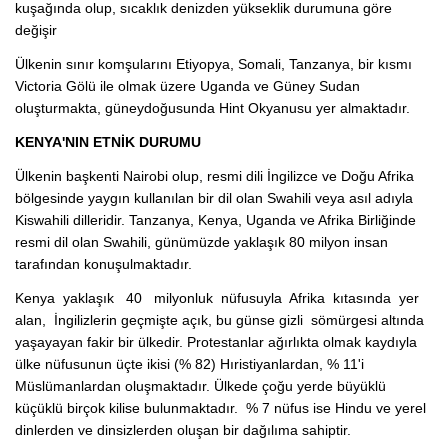
kuşağında olup, sıcaklık denizden yükseklik durumuna göre
değişir
Ülkenin sınır komşularını Etiyopya, Somali, Tanzanya, bir kısmı
Victoria Gölü ile olmak üzere Uganda ve Güney Sudan
oluşturmakta, güneydoğusunda Hint Okyanusu yer almaktadır.
KENYA'NIN ETNİK DURUMU
Ülkenin başkenti Nairobi olup, resmi dili İngilizce ve Doğu Afrika
bölgesinde yaygın kullanılan bir dil olan Swahili veya asıl adıyla
Kiswahili dilleridir. Tanzanya, Kenya, Uganda ve Afrika Birliğinde
resmi dil olan Swahili, günümüzde yaklaşık 80 milyon insan
tarafından konuşulmaktadır.
Kenya yaklaşık 40 milyonluk nüfusuyla Afrika kıtasında yer
alan, İngilizlerin geçmişte açık, bu günse gizli sömürgesi altında
yaşayayan fakir bir ülkedir. Protestanlar ağırlıkta olmak kaydıyla
ülke nüfusunun üçte ikisi (% 82) Hıristiyanlardan, % 11'i
Müslümanlardan oluşmaktadır. Ülkede çoğu yerde büyüklü
küçüklü birçok kilise bulunmaktadır. % 7 nüfus ise Hindu ve yerel
dinlerden ve dinsizlerden oluşan bir dağılıma sahiptir.