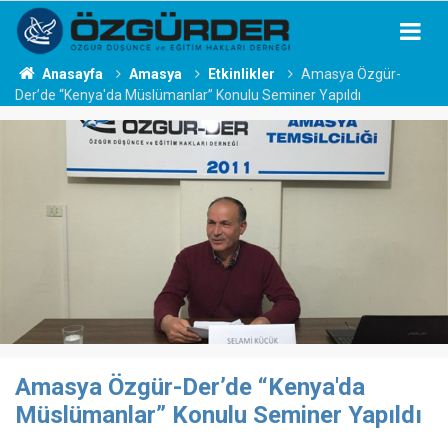
Anasayfa
Amasya
Etkinlikler
Amasya Özgür-
Der’de “Kenya'da Müslümanlar” Konulu Seminer Yapıldı
Amasya Özgür-Der’de “Kenya'da
Müslümanlar” Konulu Seminer Yapıldı