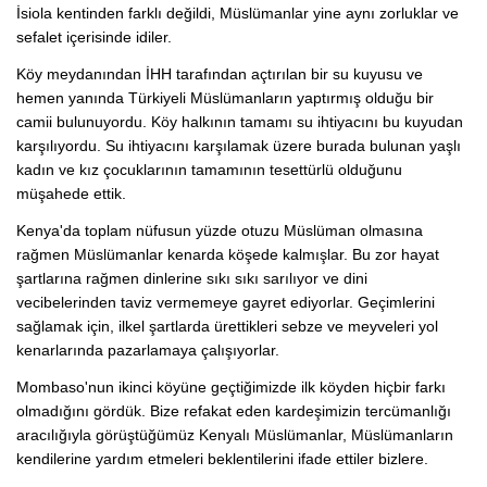
İsiola kentinden farklı değildi, Müslümanlar yine aynı zorluklar ve
sefalet içerisinde idiler.
Köy meydanından İHH tarafından açtırılan bir su kuyusu ve
hemen yanında Türkiyeli Müslümanların yaptırmış olduğu bir
camii bulunuyordu. Köy halkının tamamı su ihtiyacını bu kuyudan
karşılıyordu. Su ihtiyacını karşılamak üzere burada bulunan yaşlı
kadın ve kız çocuklarının tamamının tesettürlü olduğunu
müşahede ettik.
Kenya'da toplam nüfusun yüzde otuzu Müslüman olmasına
rağmen Müslümanlar kenarda köşede kalmışlar. Bu zor hayat
şartlarına rağmen dinlerine sıkı sıkı sarılıyor ve dini
vecibelerinden taviz vermemeye gayret ediyorlar. Geçimlerini
sağlamak için, ilkel şartlarda ürettikleri sebze ve meyveleri yol
kenarlarında pazarlamaya çalışıyorlar.
Mombaso'nun ikinci köyüne geçtiğimizde ilk köyden hiçbir farkı
olmadığını gördük. Bize refakat eden kardeşimizin tercümanlığı
aracılığıyla görüştüğümüz Kenyalı Müslümanlar, Müslümanların
kendilerine yardım etmeleri beklentilerini ifade ettiler bizlere.