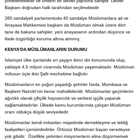
yönetilmektedir ve ünitern bir devlet yapısına sahiptir. Devlet
Başkanı doğrudan halk tarafından seçilmektedir
280 sandalyeli parlamentoda 40 sandalye Müslümanlara ait ve
Anayasa Mahkemesi başkanı da Müslüman olmak üzere dört
tane de bakana sahipler, yeni anayasanın ardından düşünce ve
ifade özgürlüğü koruma altına alınmış.
KENYA'DA MÜSLÜMANLARIN DURUMU
İslamiyet ülke içerisinde en yaygın ikinci din konumunda olup,
yaklaşık 4,5 milyon civarında Müslüman yaşamaktadır. Müslüman
nüfusun üçte ikisi Şafii mezhebine bağlıdır.
Müslümanların en yoğun yaşadığı şehirler İsiola, Mombasa ve
Başkent Nairobi'nin kenar mahalleleridir. Müslümanlar geçimlerini
ağırlıklı olarak çiftçilik hayvancılık ve serbest işçilik yaparak
sağlamaktadırlar. Ülkede kamu kurumlarında çalışan Müslüman
oranı oldukça düşük seviyededir.
Müslümanlar kendi imkanları nispetinde dernekleşme ve tebliğ
faaliyetleri içerisindedirler. Örtüsüz Müslüman bayan neredeyse
yok gibidir. Özellikle yetimleri misyonerlerin eline düşürmemek