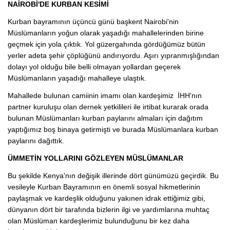
NAİROBİ'DE KURBAN KESİMİ
Kurban bayramının üçüncü günü başkent Nairobi'nin
Müslümanların yoğun olarak yaşadığı mahallelerinden birine
geçmek için yola çıktık. Yol güzergahında gördüğümüz bütün
yerler adeta şehir çöplüğünü andırıyordu. Aşırı yıpranmışlığından
dolayı yol olduğu bile belli olmayan yollardan geçerek
Müslümanların yaşadığı mahalleye ulaştık.
Mahallede bulunan camiinin imamı olan kardeşimiz İHH'nın
partner kuruluşu olan dernek yetkilileri ile irtibat kurarak orada
bulunan Müslümanları kurban paylarını almaları için dağıtım
yaptığımız boş binaya getirmişti ve burada Müslümanlara kurban
paylarını dağıttık.
ÜMMETİN YOLLARINI GÖZLEYEN MÜSLÜMANLAR
Bu şekilde Kenya'nın değişik illerinde dört günümüzü geçirdik. Bu
vesileyle Kurban Bayramının en önemli sosyal hikmetlerinin
paylaşmak ve kardeşlik olduğunu yakınen idrak ettiğimiz gibi,
dünyanın dört bir tarafında bizlerin ilgi ve yardımlarına muhtaç
olan Müslüman kardeşlerimiz bulunduğunu bir kez daha