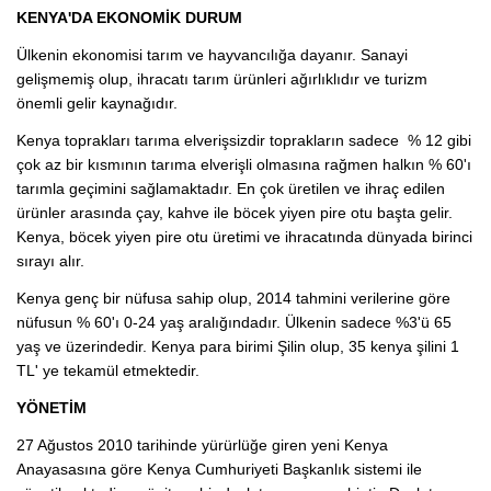
KENYA'DA EKONOMİK DURUM
Ülkenin ekonomisi tarım ve hayvancılığa dayanır. Sanayi
gelişmemiş olup, ihracatı tarım ürünleri ağırlıklıdır ve turizm
önemli gelir kaynağıdır.
Kenya toprakları tarıma elverişsizdir toprakların sadece % 12 gibi
çok az bir kısmının tarıma elverişli olmasına rağmen halkın % 60'ı
tarımla geçimini sağlamaktadır. En çok üretilen ve ihraç edilen
ürünler arasında çay, kahve ile böcek yiyen pire otu başta gelir.
Kenya, böcek yiyen pire otu üretimi ve ihracatında dünyada birinci
sırayı alır.
Kenya genç bir nüfusa sahip olup, 2014 tahmini verilerine göre
nüfusun % 60'ı 0-24 yaş aralığındadır. Ülkenin sadece %3'ü 65
yaş ve üzerindedir. Kenya para birimi Şilin olup, 35 kenya şilini 1
TL' ye tekamül etmektedir.
YÖNETİM
27 Ağustos 2010 tarihinde yürürlüğe giren yeni Kenya
Anayasasına göre Kenya Cumhuriyeti Başkanlık sistemi ile