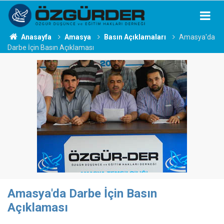
Anasayfa
Amasya
Basın Açıklamaları
Amasya'da
Darbe İçin Basın Açıklaması
Amasya'da Darbe İçin Basın
Açıklaması