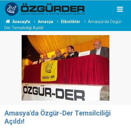
Anasayfa
Amasya
Etkinlikler
Amasya'da Özgür-
Der Temsilciliği Açıldı!
Amasya'da Özgür-Der Temsilciliği
Açıldı!