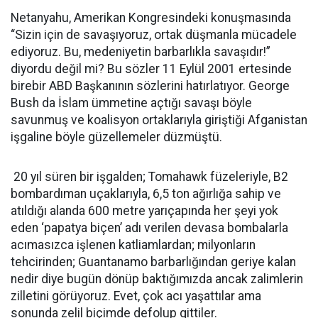
Netanyahu, Amerikan Kongresindeki konuşmasında
“Sizin için de savaşıyoruz, ortak düşmanla mücadele
ediyoruz. Bu, medeniyetin barbarlıkla savaşıdır!”
diyordu değil mi? Bu sözler 11 Eylül 2001 ertesinde
birebir ABD Başkanının sözlerini hatırlatıyor. George
Bush da İslam ümmetine açtığı savaşı böyle
savunmuş ve koalisyon ortaklarıyla giriştiği Afganistan
işgaline böyle güzellemeler düzmüştü.
20 yıl süren bir işgalden; Tomahawk füzeleriyle, B2
bombardıman uçaklarıyla, 6,5 ton ağırlığa sahip ve
atıldığı alanda 600 metre yarıçapında her şeyi yok
eden ‘papatya biçen’ adı verilen devasa bombalarla
acımasızca işlenen katliamlardan; milyonların
tehcirinden; Guantanamo barbarlığından geriye kalan
nedir diye bugün dönüp baktığımızda ancak zalimlerin
zilletini görüyoruz. Evet, çok acı yaşattılar ama
sonunda zelil biçimde defolup gittiler.