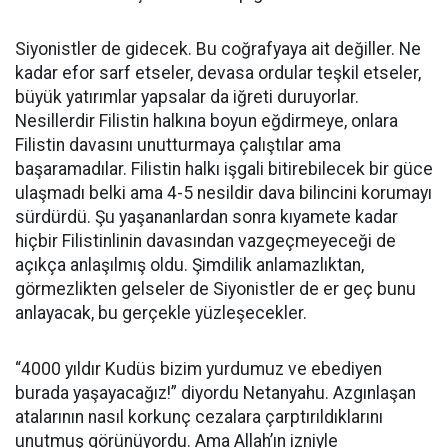
Siyonistler de gidecek. Bu coğrafyaya ait değiller. Ne
kadar efor sarf etseler, devasa ordular teşkil etseler,
büyük yatırımlar yapsalar da iğreti duruyorlar.
Nesillerdir Filistin halkına boyun eğdirmeye, onlara
Filistin davasını unutturmaya çalıştılar ama
başaramadılar. Filistin halkı işgali bitirebilecek bir güce
ulaşmadı belki ama 4-5 nesildir dava bilincini korumayı
sürdürdü. Şu yaşananlardan sonra kıyamete kadar
hiçbir Filistinlinin davasından vazgeçmeyeceği de
açıkça anlaşılmış oldu. Şimdilik anlamazlıktan,
görmezlikten gelseler de Siyonistler de er geç bunu
anlayacak, bu gerçekle yüzleşecekler.
“4000 yıldır Kudüs bizim yurdumuz ve ebediyen
burada yaşayacağız!” diyordu Netanyahu. Azgınlaşan
atalarının nasıl korkunç cezalara çarptırıldıklarını
unutmuş görünüyordu. Ama Allah’ın izniyle