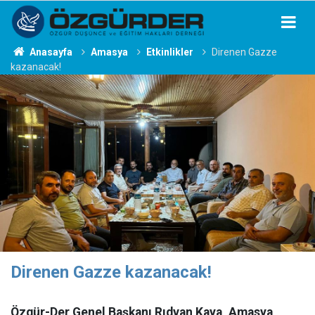
Anasayfa
Amasya
Etkinlikler
Direnen Gazze
kazanacak!
Direnen Gazze kazanacak!
​​​​​​​Özgür-Der Genel Başkanı Rıdvan Kaya, Amasya