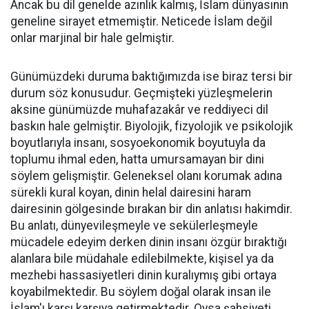
Ancak bu dil genelde azınlık kalmış, İslam dünyasının
geneline sirayet etmemiştir. Neticede İslam değil
onlar marjinal bir hale gelmiştir.
Günümüzdeki duruma baktığımızda ise biraz tersi bir
durum söz konusudur. Geçmişteki yüzleşmelerin
aksine günümüzde muhafazakâr ve reddiyeci dil
baskın hale gelmiştir. Biyolojik, fizyolojik ve psikolojik
boyutlarıyla insanı, sosyoekonomik boyutuyla da
toplumu ihmal eden, hatta umursamayan bir dini
söylem gelişmiştir. Geleneksel olanı korumak adına
sürekli kural koyan, dinin helal dairesini haram
dairesinin gölgesinde bırakan bir din anlatısı hakimdir.
Bu anlatı, dünyevileşmeyle ve sekülerleşmeyle
mücadele edeyim derken dinin insanı özgür bıraktığı
alanlara bile müdahale edilebilmekte, kişisel ya da
mezhebi hassasiyetleri dinin kuralıymış gibi ortaya
koyabilmektedir. Bu söylem doğal olarak insan ile
İslam'ı karşı karşıya getirmektedir. Oysa şahsiyeti