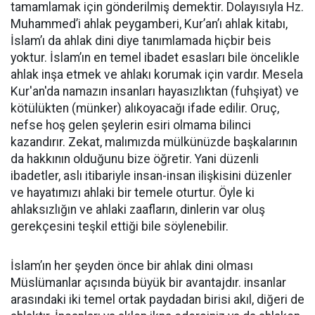
tamamlamak için gönderilmiş demektir. Dolayısıyla Hz.
Muhammed’i ahlak peygamberi, Kur’an’ı ahlak kitabı,
İslam’ı da ahlak dini diye tanımlamada hiçbir beis
yoktur. İslam’ın en temel ibadet esasları bile öncelikle
ahlak inşa etmek ve ahlakı korumak için vardır. Mesela
Kur'an'da namazın insanları hayasızlıktan (fuhşiyat) ve
kötülükten (münker) alıkoyacağı ifade edilir. Oruç,
nefse hoş gelen şeylerin esiri olmama bilinci
kazandırır. Zekat, malımızda mülkünüzde başkalarının
da hakkının olduğunu bize öğretir. Yani düzenli
ibadetler, aslı itibariyle insan-insan ilişkisini düzenler
ve hayatımızı ahlaki bir temele oturtur. Öyle ki
ahlaksızlığın ve ahlaki zaafların, dinlerin var oluş
gerekçesini teşkil ettiği bile söylenebilir.
İslam’ın her şeyden önce bir ahlak dini olması
Müslümanlar açısında büyük bir avantajdır. insanlar
arasındaki iki temel ortak paydadan birisi akıl, diğeri de