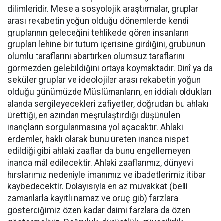
dilimleridir. Mesela sosyolojik araştırmalar, gruplar
arası rekabetin yoğun olduğu dönemlerde kendi
gruplarının geleceğini tehlikede gören insanların
grupları lehine bir tutum içerisine girdiğini, grubunun
olumlu taraflarını abartırken olumsuz taraflarını
görmezden gelebildiğini ortaya koymaktadır. Dinî ya da
seküler gruplar ve ideolojiler arası rekabetin yoğun
olduğu günümüzde Müslümanların, en iddialı oldukları
alanda sergileyecekleri zafiyetler, doğrudan bu ahlakı
ürettiği, en azından meşrulaştırdığı düşünülen
inançların sorgulanmasına yol açacaktır. Ahlaki
erdemler, haklı olarak bunu üreten inanca nispet
edildiği gibi ahlaki zaaflar da bunu engellemeyen
inanca mâl edilecektir. Ahlaki zaaflarımız, dünyevi
hırslarımız nedeniyle imanımız ve ibadetlerimiz itibar
kaybedecektir. Dolayısıyla en az muvakkat (belli
zamanlarla kayıtlı namaz ve oruç gib) farzlara
gösterdiğimiz özen kadar daimi farzlara da özen