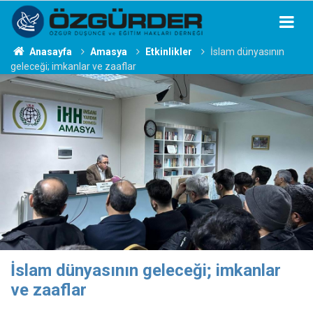
Anasayfa
Amasya
Etkinlikler
İslam dünyasının
geleceği; imkanlar ve zaaflar
İslam dünyasının geleceği; imkanlar
ve zaaflar