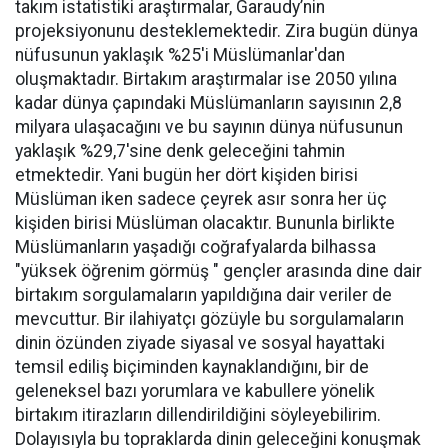
takım istatistiki araştırmalar, Garaudy’nin
projeksiyonunu desteklemektedir. Zira bugün dünya
nüfusunun yaklaşık %25'i Müslümanlar'dan
oluşmaktadır. Birtakım araştırmalar ise 2050 yılına
kadar dünya çapındaki Müslümanların sayısının 2,8
milyara ulaşacağını ve bu sayının dünya nüfusunun
yaklaşık %29,7'sine denk geleceğini tahmin
etmektedir. Yani bugün her dört kişiden birisi
Müslüman iken sadece çeyrek asır sonra her üç
kişiden birisi Müslüman olacaktır. Bununla birlikte
Müslümanların yaşadığı coğrafyalarda bilhassa
"yüksek öğrenim görmüş " gençler arasında dine dair
birtakım sorgulamaların yapıldığına dair veriler de
mevcuttur. Bir ilahiyatçı gözüyle bu sorgulamaların
dinin özünden ziyade siyasal ve sosyal hayattaki
temsil ediliş biçiminden kaynaklandığını, bir de
geleneksel bazı yorumlara ve kabullere yönelik
birtakım itirazların dillendirildiğini söyleyebilirim.
Dolayısıyla bu topraklarda dinin geleceğini konuşmak