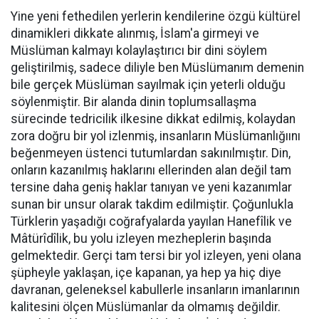
Yine yeni fethedilen yerlerin kendilerine özgü kültürel
dinamikleri dikkate alınmış, İslam'a girmeyi ve
Müslüman kalmayı kolaylaştırıcı bir dini söylem
geliştirilmiş, sadece diliyle ben Müslümanım demenin
bile gerçek Müslüman sayılmak için yeterli olduğu
söylenmiştir. Bir alanda dinin toplumsallaşma
sürecinde tedricilik ilkesine dikkat edilmiş, kolaydan
zora doğru bir yol izlenmiş, insanların Müslümanlığıını
beğenmeyen üstenci tutumlardan sakınılmıştır. Din,
onların kazanılmış haklarını ellerinden alan değil tam
tersine daha geniş haklar tanıyan ve yeni kazanımlar
sunan bir unsur olarak takdim edilmiştir. Çoğunlukla
Türklerin yaşadığı coğrafyalarda yayılan Hanefîlik ve
Mâtürîdîlik, bu yolu izleyen mezheplerin başında
gelmektedir. Gerçi tam tersi bir yol izleyen, yeni olana
şüpheyle yaklaşan, içe kapanan, ya hep ya hiç diye
davranan, geleneksel kabullerle insanların imanlarının
kalitesini ölçen Müslümanlar da olmamış değildir.