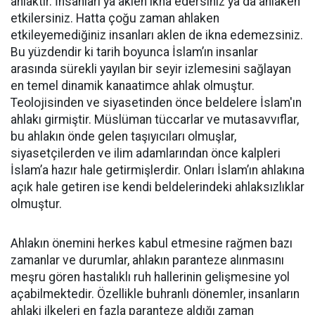
ahlaktır. İnsanları ya aklen ikna edersiniz ya da ahlaken
etkilersiniz. Hatta çoğu zaman ahlaken
etkileyemediğiniz insanları aklen de ikna edemezsiniz.
Bu yüzdendir ki tarih boyunca İslam’ın insanlar
arasında sürekli yayılan bir seyir izlemesini sağlayan
en temel dinamik kanaatimce ahlak olmuştur.
Teolojisinden ve siyasetinden önce beldelere İslam'ın
ahlakı girmiştir. Müslüman tüccarlar ve mutasavvıflar,
bu ahlakın önde gelen taşıyıcıları olmuşlar,
siyasetçilerden ve ilim adamlarından önce kalpleri
İslam’a hazır hale getirmişlerdir. Onları İslam’ın ahlakına
açık hale getiren ise kendi beldelerindeki ahlaksızlıklar
olmuştur.
Ahlakın önemini herkes kabul etmesine rağmen bazı
zamanlar ve durumlar, ahlakın paranteze alınmasını
meşru gören hastalıklı ruh hallerinin gelişmesine yol
açabilmektedir. Özellikle buhranlı dönemler, insanların
ahlaki ilkeleri en fazla paranteze aldığı zaman