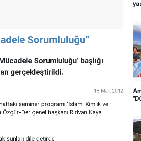
ya
cadele Sorumluluğu”
 Mücadele Sorumluluğu’ başlığı
n gerçekleştirildi.
Am
18 Mart 2012
"D
haftaki seminer programı ‘İslami Kimlik ve
da Özgür-Der genel başkanı Rıdvan Kaya
şunları dile getirdi;