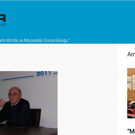
lami Kimlik ve Mücadele Sorumluluğu”
Am
“M