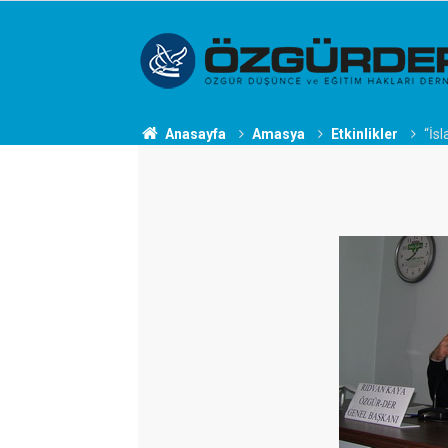
Anasayfa
Amasya
Etkinlikler
“İs