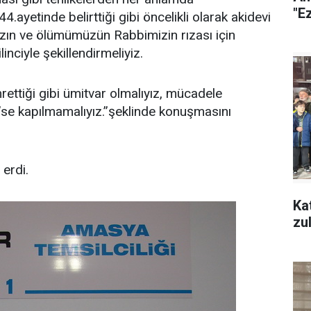
"Ez
4.ayetinde belirttiği gibi öncelikli olarak akidevi
ızın ve ölümümüzün Rabbimizin rızası için
nciyle şekillendirmeliyiz.
ettiği gibi ümitvar olmalıyız, mücadele
e kapılmamalıyız.’’şeklinde konuşmasını
erdi.
Ka