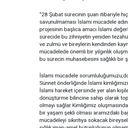
‘’28 Şubat sürecinin şuan itibariyle h
savunulmaması İslami mücadele adına
projesinin başlıca amacı İslami değer
sürecide bu zihniyetin yeniden tezahü
ve zulmü ve bireylerin kendinden kayn
mücadelede önemli bir yılgınlık oluş
bu sürecin muhasebesini sağlıklı bir
İslami mücadele sorumluluğumuzu,doğr
Sünnet önderliğinde İslami kimliğimizi
İslami hareket içersinde yer alan kişil
dönüştürme bilincine sahip olarak to
olmayı sağlar.Kimliğimiz oluşmasında se
bir yaşam şekli olması aramızdaki bağ
mücadeleyi sıkıntıya sokacak bireyselli
sığlık,iman-amel bütünlüğünün olmama