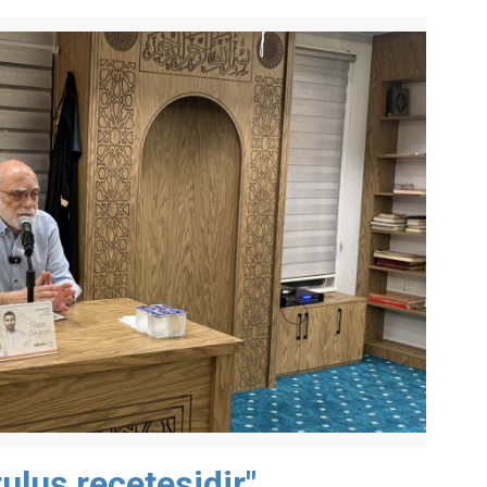
uluş reçetesidir"