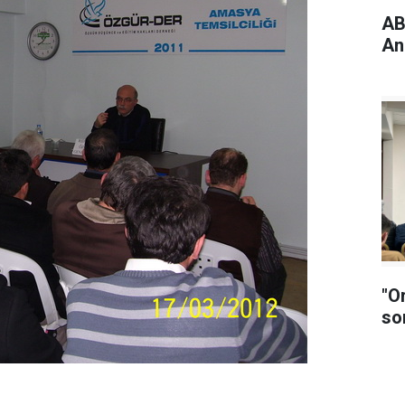
ABD
An
"O
so