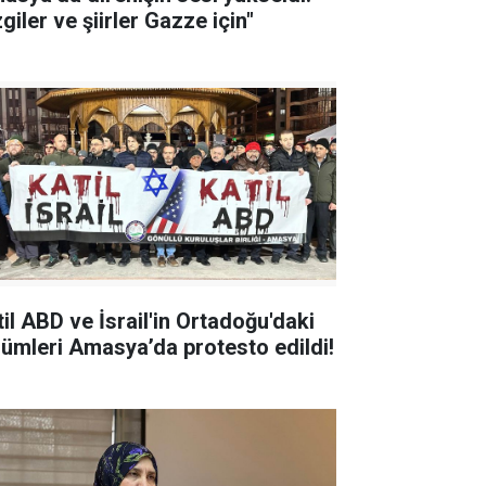
giler ve şiirler Gazze için"
til ABD ve İsrail'in Ortadoğu'daki
zulümleri Amasya’da protesto edildi!