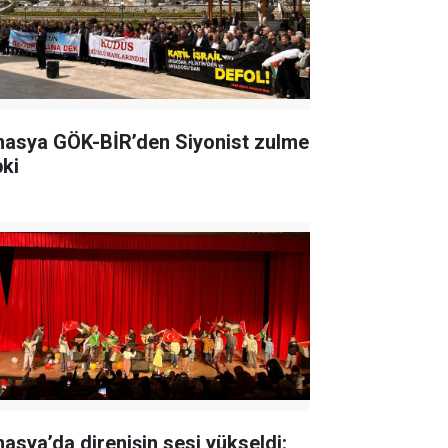
asya GÖK-BİR’den Siyonist zulme
pki
asya’da direnişin sesi yükseldi: