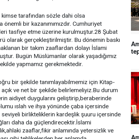
iç kimse tarafından sözle dahi olsa
 önemli bir kazanımımızdır. Cumhuriyet
leri tasfiye etme üzerine kurulmuştur.28 Şubat
rü olarak gerçekleştirilmiştir. Bu dönemin baskı
Am
aklanan bir takım zaaflardan dolayı İslami
te
muştur. Bugün Müslümanlar olarak yaşadığımız
 şekilde yapmamız gerekmektedir.
u bir şekilde tanımlayabilmemiz için Kitap-
 açık ve net bir şekilde belirlemeliyiz.Bu durum
erin aidiyet duygularını geliştirip,beraberinde
plumu ıslah ve ihya yönünde çaba içersinde
viyeli birlikteliklerin kardeşlik şuuru içersinde
ları daha da güçlendirecektir.İslami
k,ahlaki zaaflar,fikir anlamında yetersizlik ve
Am
sı gibi tehlikelerden her anlamda