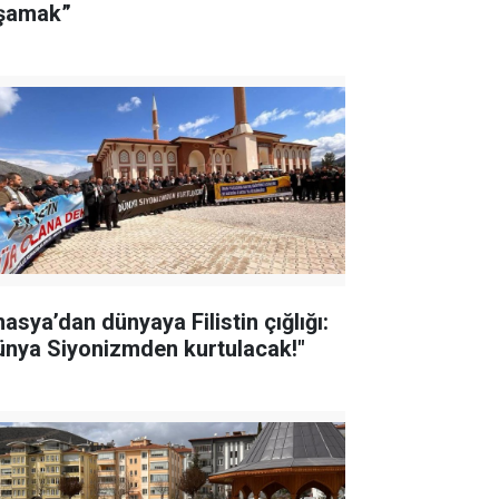
şamak”
asya’dan dünyaya Filistin çığlığı:
ünya Siyonizmden kurtulacak!"