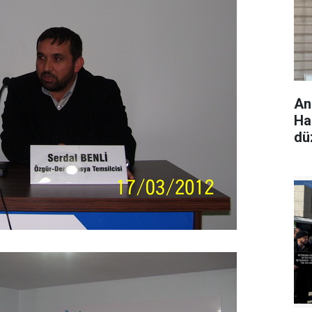
An
Hak
dü