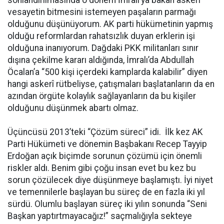
vesayetin bitmesini istemeyen paşaların parmağı
olduğunu düşünüyorum. AK parti hükümetinin yapmış
olduğu reformlardan rahatsızlık duyan erklerin işi
olduğuna inanıyorum. Dağdaki PKK militanları sınır
dışına çekilme kararı aldığında, İmralı’da Abdullah
Öcalan’a “500 kişi içerdeki kamplarda kalabilir” diyen
hangi askerî rütbeliyse, çatışmaları başlatanların da en
azından örgüte kolaylık sağlayanların da bu kişiler
olduğunu düşünmek abartı olmaz.
Üçüncüsü 2013’teki “Çözüm süreci” idi. İlk kez AK
Parti Hükümeti ve dönemin Başbakanı Recep Tayyip
Erdoğan açık biçimde sorunun çözümü için önemli
riskler aldı. Benim gibi çoğu insan evet bu kez bu
sorun çözülecek diye düşünmeye başlamıştı. İyi niyet
ve temennilerle başlayan bu süreç de en fazla iki yıl
sürdü. Olumlu başlayan süreç iki yılın sonunda “Seni
Başkan yaptırtmayacağız!” saçmalığıyla sekteye