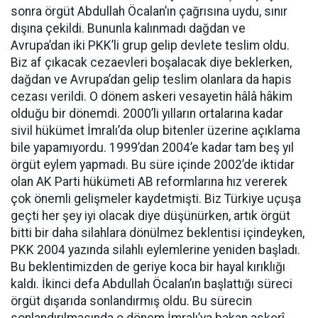
sonra örgüt Abdullah Öcalan’ın çağrısına uydu, sınır
dışına çekildi. Bununla kalınmadı dağdan ve
Avrupa’dan iki PKK’li grup gelip devlete teslim oldu.
Biz af çıkacak cezaevleri boşalacak diye beklerken,
dağdan ve Avrupa’dan gelip teslim olanlara da hapis
cezası verildi. O dönem askeri vesayetin hâlâ hâkim
olduğu bir dönemdi. 2000’li yılların ortalarına kadar
sivil hükümet İmralı’da olup bitenler üzerine açıklama
bile yapamıyordu. 1999’dan 2004’e kadar tam beş yıl
örgüt eylem yapmadı. Bu süre içinde 2002’de iktidar
olan AK Parti hükümeti AB reformlarına hız vererek
çok önemli gelişmeler kaydetmişti. Biz Türkiye uçuşa
geçti her şey iyi olacak diye düşünürken, artık örgüt
bitti bir daha silahlara dönülmez beklentisi içindeyken,
PKK 2004 yazında silahlı eylemlerine yeniden başladı.
Bu beklentimizden de geriye koca bir hayal kırıklığı
kaldı. İkinci defa Abdullah Öcalan’ın başlattığı süreci
örgüt dışarıda sonlandırmış oldu. Bu sürecin
sonlandırılmasında o dönem İmralı’ya bakan askerî