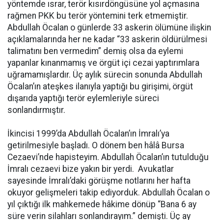
yöntemde ısrar, terör kısırdöngüsüne yol açmasına
rağmen PKK bu terör yöntemini terk etmemiştir.
Abdullah Öcalan o günlerde 33 askerin ölümüne ilişkin
açıklamalarında her ne kadar “33 askerin öldürülmesi
talimatını ben vermedim” demiş olsa da eylemi
yapanlar kınanmamış ve örgüt içi cezai yaptırımlara
uğramamışlardır. Üç aylık sürecin sonunda Abdullah
Öcalan’ın ateşkes ilanıyla yaptığı bu girişimi, örgüt
dışarıda yaptığı terör eylemleriyle süreci
sonlandırmıştır.
İkincisi 1999’da Abdullah Öcalan’ın İmralı’ya
getirilmesiyle başladı. O dönem ben hâlâ Bursa
Cezaevi’nde hapisteyim. Abdullah Öcalan’ın tutulduğu
İmralı cezaevi bize yakın bir yerdi. Avukatlar
sayesinde İmralı’daki görüşme notlarını her hafta
okuyor gelişmeleri takip ediyorduk. Abdullah Öcalan o
yıl çıktığı ilk mahkemede hâkime dönüp “Bana 6 ay
süre verin silahları sonlandırayım.” demişti. Üç ay