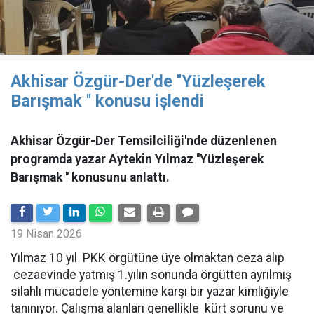
Akhisar Özgür-Der'de ''Yüzleşerek
Barışmak '' konusu işlendi
Akhisar Özgür-Der Temsilciliği'nde düzenlenen
programda yazar Aytekin Yılmaz ''Yüzleşerek
Barışmak '' konusunu anlattı.
19 Nisan 2026
Yılmaz 10 yıl PKK örgütüne üye olmaktan ceza alıp
cezaevinde yatmış 1.yılın sonunda örgütten ayrılmış
silahlı mücadele yöntemine karşı bir yazar kimliğiyle
tanınıyor. Çalışma alanları genellikle kürt sorunu ve