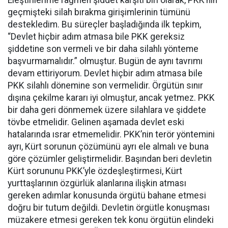
geçmişteki silah bırakma girişimlerinin tümünü
destekledim. Bu süreçler başladığında ilk tepkim,
“Devlet hiçbir adım atmasa bile PKK gereksiz
şiddetine son vermeli ve bir daha silahlı yönteme
başvurmamalıdır.” olmuştur. Bugün de aynı tavrımı
devam ettiriyorum. Devlet hiçbir adım atmasa bile
PKK silahlı dönemine son vermelidir. Örgütün sınır
dışına çekilme kararı iyi olmuştur, ancak yetmez. PKK
bir daha geri dönmemek üzere silahlara ve şiddete
tövbe etmelidir. Gelinen aşamada devlet eski
hatalarında ısrar etmemelidir. PKK’nin terör yöntemini
ayrı, Kürt sorunun çözümünü ayrı ele almalı ve buna
göre çözümler geliştirmelidir. Başından beri devletin
Kürt sorununu PKK’yle özdeşleştirmesi, Kürt
yurttaşlarının özgürlük alanlarına ilişkin atması
gereken adımlar konusunda örgütü bahane etmesi
doğru bir tutum değildi. Devletin örgütle konuşması
müzakere etmesi gereken tek konu örgütün elindeki