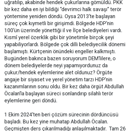
uğratılıp, akabinde hendek çukurlarına gömüldü. PKK
bir kez daha en iyi bildiği “devrimci halk savaşı” terör
yöntemine yeniden döndü. Oysa 2013’te başlayan
süreç çok kıymetli bir girişimdi. Bölgede HDP’nin
100’ün üzerinde yönettiği il ve İlçe belediyeleri vardı.
Kısmî yerel özerklik gibi bir yönetimle birçok şeyi
yapabiliyorlardı. Bölgede çok dilli belediyecilik dönemi
başlamıştı. Kürtçenin önündeki engeller kalkmıştı.
Bugünden bakınca bazen soruyorum DEM’lilere, o
dönem belediyelerde neyi yapamıyordunuz da
çukur/hendek eylemlerine alet oldunuz? Örgüte
angaje bir siyaset ve yerel yönetim tarzı HDP’nin
kazanımlarının sonu oldu. Bir kez daha örgüt Abdullah
Öcalan’la başlayan süreci sonlandırıp silahlı terör
eylemlerine geri döndü.
1 Ekim 2024’ten beri çözüm sürecinin dördüncüsü
başladı. Bu kez yine muhatap Abdullah Öcalan.
Geçmişten ders çıkarılmadığı anlaşılmaktadır. Tam 26