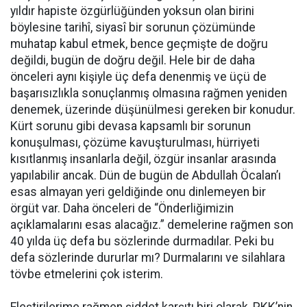
yıldır hapiste özgürlüğünden yoksun olan birini
böylesine tarihî, siyasî bir sorunun çözümünde
muhatap kabul etmek, bence geçmişte de doğru
değildi, bugün de doğru değil. Hele bir de daha
önceleri aynı kişiyle üç defa denenmiş ve üçü de
başarısızlıkla sonuçlanmış olmasına rağmen yeniden
denemek, üzerinde düşünülmesi gereken bir konudur.
Kürt sorunu gibi devasa kapsamlı bir sorunun
konuşulması, çözüme kavuşturulması, hürriyeti
kısıtlanmış insanlarla değil, özgür insanlar arasında
yapılabilir ancak. Dün de bugün de Abdullah Öcalan’ı
esas almayan yeri geldiğinde onu dinlemeyen bir
örgüt var. Daha önceleri de “Önderliğimizin
açıklamalarını esas alacağız.” demelerine rağmen son
40 yılda üç defa bu sözlerinde durmadılar. Peki bu
defa sözlerinde dururlar mı? Durmalarını ve silahlara
tövbe etmelerini çok isterim.
Eleştirilerime rağmen şiddet karşıtı biri olarak, PKK’nin