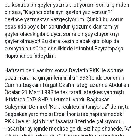
bu konuda bir şeyler yazmak istiyorum sonra içimden
bir ses, “Kaçıncı defa aynı şeyleri yazıyorsun?”
deyince yazmaktan vazgeçiyorum. Çünkü bu sorun
esasında şöyle bir sorundur. Çözüme dair tam iyi
şeyler olacak gibi oluyor, sonra bir şey oluyor o iyi
şeyler olmuyor! Bu defa kesin olacak gibi olup da
olmayan bu süreçlerin ilkinde İstanbul Bayrampaşa
Hapishanesi’ndeydim.
Hafızam beni yanıltmıyorsa Devletin PKK ile soruna
çözüm arama girişimlerinin ilki 1993’te idi. Dönemin
Cumhurbaşkanı Turgut Özal’ın isteği üzerine Abdullah
Öcalan 21 Mart 1993’te tek taraflı ateşkes yapmıştı.
İktidarda DYP-SHP hükümeti vardı. Başbakan
Süleyman Demirel “Kürt realitesini tanıyoruz” demişti.
Başbakan yardımcısı Erdal İnönü ise hapishanedeki
PKK üyeleri için bir af tasarısı üzerinde çalışıyordu.
Tasarı bir ay içinde meclise geldi. Biz hapishanede, “Af
çıkıyor, dışarı çıkacağız.” diye sevinirken o günlerde