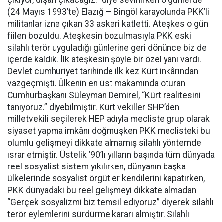
(24 Mayıs 1993’te) Elazığ – Bingöl karayolunda PKK’li
militanlar izne çıkan 33 askeri katletti. Ateşkes o gün
fiilen bozuldu. Ateşkesin bozulmasıyla PKK eski
silahlı terör uyguladığı günlerine geri dönünce biz de
içerde kaldık. İlk ateşkesin şöyle bir özel yanı vardı.
Devlet cumhuriyet tarihinde ilk kez Kürt inkârından
vazgeçmişti. Ülkenin en üst makamında oturan
Cumhurbaşkanı Süleyman Demirel, “Kürt realitesini
tanıyoruz.” diyebilmiştir. Kürt vekiller SHP’den
milletvekili seçilerek HEP adıyla mecliste grup olarak
siyaset yapma imkânı doğmuşken PKK meclisteki bu
olumlu gelişmeyi dikkate almamış silahlı yöntemde
ısrar etmiştir. Üstelik ’90’lı yılların başında tüm dünyada
reel sosyalist sistem yıkılırken, dünyanın başka
ülkelerinde sosyalist örgütler kendilerini kapatırken,
PKK dünyadaki bu reel gelişmeyi dikkate almadan
“Gerçek sosyalizmi biz temsil ediyoruz” diyerek silahlı
terör eylemlerini sürdürme kararı almıştır. Silahlı