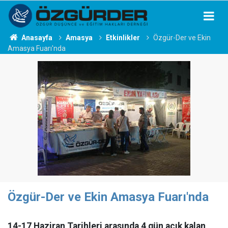
Anasayfa
Amasya
Etkinlikler
Özgür-Der ve Ekin
Amasya Fuarı'nda
Özgür-Der ve Ekin Amasya Fuarı'nda
14-17 Haziran Tarihleri arasında 4 gün açık kalan