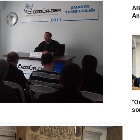
ABD
An
"O
so