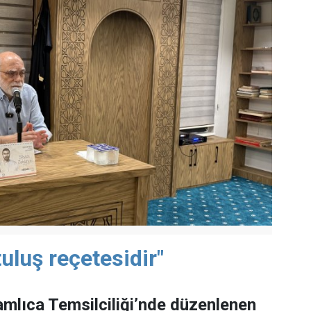
uluş reçetesidir"
mlıca Temsilciliği’nde düzenlenen