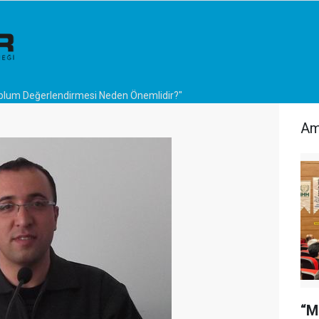
plum Değerlendirmesi Neden Önemlidir?"
Am
“M