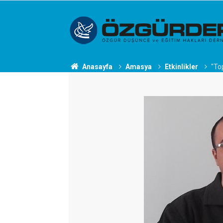
Anasayfa
Amasya
Etkinlikler
"To