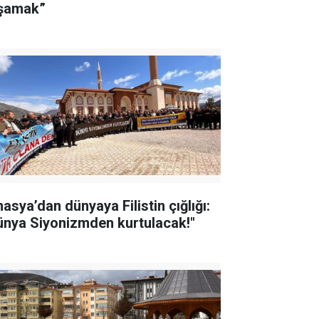
şamak”
asya’dan dünyaya Filistin çığlığı:
ünya Siyonizmden kurtulacak!"