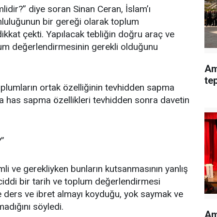
dir?” diye soran Sinan Ceran, İslam’ı
uluğunun bir gereği olarak toplum
kat çekti. Yapılacak tebliğin doğru araç ve
lum değerlendirmesinin gerekli olduğunu
Am
te
toplumların ortak özelliğinin tevhidden sapma
a has sapma özellikleri tevhidden sonra davetin
?”
li ve gerekliyken bunların kutsanmasının yanlış
ciddi bir tarih ve toplum değerlendirmesi
ders ve ibret almayı koyduğu, yok saymak ve
adığını söyledi.
Am