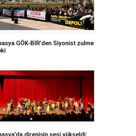
asya GÖK-BİR’den Siyonist zulme
pki
asya’da direnişin sesi yükseldi: