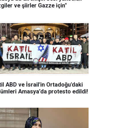
giler ve şiirler Gazze için"
til ABD ve İsrail'in Ortadoğu'daki
zulümleri Amasya’da protesto edildi!