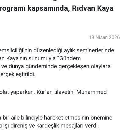
programı kapsamında, Rıdvan Kaya
19 Nisan 2026
ilciliği'nin düzenlediği aylık seminerlerinde
an Kaya'nın sunumuyla ''Gündem
lke ve dünya gündeminde gerçekleşen olaylara
rçekleştirildi.
lat yaparken, Kur'an tilavetini Muhammed
bir aile bilinciyle hareket etmesinin önemine
şı direniş ve kardeşlik mesajları verdi.