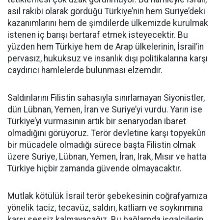
asıl rakibi olarak gördüğü Türkiye’nin hem Suriye’deki
kazanımlarını hem de şimdilerde ülkemizde kurulmak
istenen iç barışı bertaraf etmek isteyecektir. Bu
yüzden hem Türkiye hem de Arap ülkelerinin, İsrail’in
pervasız, hukuksuz ve insanlık dışı politikalarına karşı
caydırıcı hamlelerde bulunması elzemdir.
Saldırılarını Filistin sahasıyla sınırlamayan Siyonistler,
dün Lübnan, Yemen, İran ve Suriye’yi vurdu. Yarın ise
Türkiye’yi vurmasının artık bir senaryodan ibaret
olmadığını görüyoruz. Terör devletine karşı topyekûn
bir mücadele olmadığı sürece başta Filistin olmak
üzere Suriye, Lübnan, Yemen, İran, Irak, Mısır ve hatta
Türkiye hiçbir zamanda güvende olmayacaktır.
Mutlak kötülük İsrail terör şebekesinin coğrafyamıza
yönelik taciz, tecavüz, saldırı, katliam ve soykırımına
karşı sessiz kalmayacağız. Bu bağlamda işgalcilerin