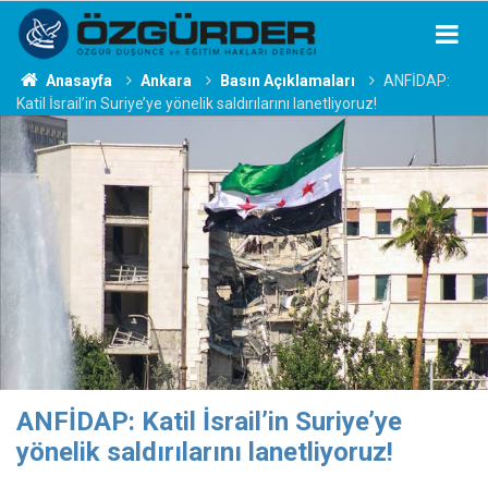
Anasayfa
Ankara
Basın Açıklamaları
ANFİDAP:
Katil İsrail’in Suriye’ye yönelik saldırılarını lanetliyoruz!
ANFİDAP: Katil İsrail’in Suriye’ye
yönelik saldırılarını lanetliyoruz!