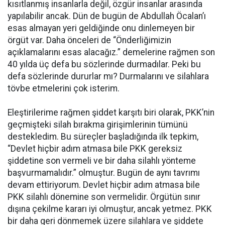
kısıtlanmış insanlarla değil, özgür insanlar arasında
yapılabilir ancak. Dün de bugün de Abdullah Öcalan’ı
esas almayan yeri geldiğinde onu dinlemeyen bir
örgüt var. Daha önceleri de “Önderliğimizin
açıklamalarını esas alacağız.” demelerine rağmen son
40 yılda üç defa bu sözlerinde durmadılar. Peki bu
defa sözlerinde dururlar mı? Durmalarını ve silahlara
tövbe etmelerini çok isterim.
Eleştirilerime rağmen şiddet karşıtı biri olarak, PKK’nin
geçmişteki silah bırakma girişimlerinin tümünü
destekledim. Bu süreçler başladığında ilk tepkim,
“Devlet hiçbir adım atmasa bile PKK gereksiz
şiddetine son vermeli ve bir daha silahlı yönteme
başvurmamalıdır.” olmuştur. Bugün de aynı tavrımı
devam ettiriyorum. Devlet hiçbir adım atmasa bile
PKK silahlı dönemine son vermelidir. Örgütün sınır
dışına çekilme kararı iyi olmuştur, ancak yetmez. PKK
bir daha geri dönmemek üzere silahlara ve şiddete