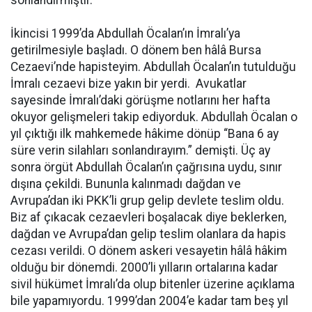
İkincisi 1999’da Abdullah Öcalan’ın İmralı’ya
getirilmesiyle başladı. O dönem ben hâlâ Bursa
Cezaevi’nde hapisteyim. Abdullah Öcalan’ın tutulduğu
İmralı cezaevi bize yakın bir yerdi. Avukatlar
sayesinde İmralı’daki görüşme notlarını her hafta
okuyor gelişmeleri takip ediyorduk. Abdullah Öcalan o
yıl çıktığı ilk mahkemede hâkime dönüp “Bana 6 ay
süre verin silahları sonlandırayım.” demişti. Üç ay
sonra örgüt Abdullah Öcalan’ın çağrısına uydu, sınır
dışına çekildi. Bununla kalınmadı dağdan ve
Avrupa’dan iki PKK’li grup gelip devlete teslim oldu.
Biz af çıkacak cezaevleri boşalacak diye beklerken,
dağdan ve Avrupa’dan gelip teslim olanlara da hapis
cezası verildi. O dönem askeri vesayetin hâlâ hâkim
olduğu bir dönemdi. 2000’li yılların ortalarına kadar
sivil hükümet İmralı’da olup bitenler üzerine açıklama
bile yapamıyordu. 1999’dan 2004’e kadar tam beş yıl