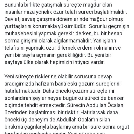
Bununla birlikte çatışmalı süreçte mağdur olan
insanlarımıza yönelik özür telafi süreci başlatılmalıdır.
Devlet, savaş çatışma dönemlerinde mağdur olmuş
yurttaşlarını korumakla yükümlüdür. Sorunlu geçmişin
muhasebesini yapmak gerekir derken, bu bir hesap
sorma girişimi olarak algılanmamalıdır. Yanlışların
telafisini yapmak, özür dilemek erdemli olmanın ve
yeni bir sayfa açmanın gerekliliğidir. Bu yeni bir
sayfaya ülke olarak hepimizin ihtiyacı vardır.
Yeni süreçte riskler ne olabilir sorusuna cevap
aradığımızda hafızam bana eski çözüm süreçlerini
hatırlatmaktadır. Daha önceki çözüm süreçlerini
sonlandıran şeyler neyse bugünkü süreci de benzer
biçimde tehdit etmektedir. Sürecin Abdullah Öcalan
üzerinden başlatılması bir risktir. Hatırlarsak daha
önceki üç deneyim de Abdullah Öcalan’ın silah
bırakma çağrılarıyla başlamış ama bir süre sonra örgüt
tarafından sonlandırılmıştır. Yeni sürece dair