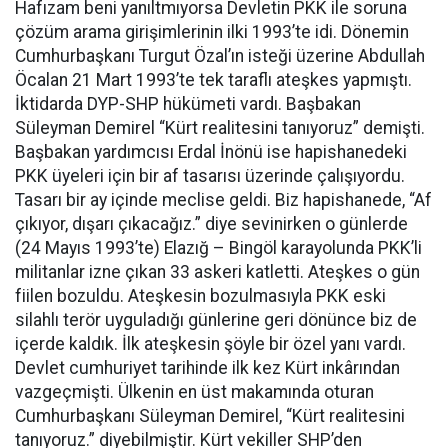
Hafızam beni yanıltmıyorsa Devletin PKK ile soruna
çözüm arama girişimlerinin ilki 1993’te idi. Dönemin
Cumhurbaşkanı Turgut Özal’ın isteği üzerine Abdullah
Öcalan 21 Mart 1993’te tek taraflı ateşkes yapmıştı.
İktidarda DYP-SHP hükümeti vardı. Başbakan
Süleyman Demirel “Kürt realitesini tanıyoruz” demişti.
Başbakan yardımcısı Erdal İnönü ise hapishanedeki
PKK üyeleri için bir af tasarısı üzerinde çalışıyordu.
Tasarı bir ay içinde meclise geldi. Biz hapishanede, “Af
çıkıyor, dışarı çıkacağız.” diye sevinirken o günlerde
(24 Mayıs 1993’te) Elazığ – Bingöl karayolunda PKK’li
militanlar izne çıkan 33 askeri katletti. Ateşkes o gün
fiilen bozuldu. Ateşkesin bozulmasıyla PKK eski
silahlı terör uyguladığı günlerine geri dönünce biz de
içerde kaldık. İlk ateşkesin şöyle bir özel yanı vardı.
Devlet cumhuriyet tarihinde ilk kez Kürt inkârından
vazgeçmişti. Ülkenin en üst makamında oturan
Cumhurbaşkanı Süleyman Demirel, “Kürt realitesini
tanıyoruz.” diyebilmiştir. Kürt vekiller SHP’den