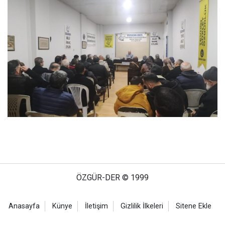
ÖZGÜR-DER © 1999
Anasayfa
Künye
İletişim
Gizlilik İlkeleri
Sitene Ekle