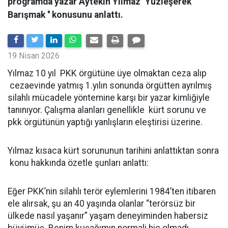
programda yazar Aytekin Yılmaz ''Yüzleşerek
Barışmak '' konusunu anlattı.
19 Nisan 2026
Yılmaz 10 yıl PKK örgütüne üye olmaktan ceza alıp
cezaevinde yatmış 1.yılın sonunda örgütten ayrılmış
silahlı mücadele yöntemine karşı bir yazar kimliğiyle
tanınıyor. Çalışma alanları genellikle kürt sorunu ve
pkk örgütünün yaptığı yanlışların eleştirisi üzerine.
Yılmaz kısaca kürt sorununun tarihini anlattıktan sonra
konu hakkında özetle şunları anlattı:
Eğer PKK’nin silahlı terör eylemlerini 1984’ten itibaren
ele alırsak, şu an 40 yaşında olanlar “terörsüz bir
ülkede nasıl yaşanır” yaşam deneyiminden habersiz
büyümüş. Benim kuşağımın normali hiç olmadı.