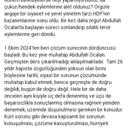
çukur/hendek eylemlerine alet oldunuz? Örgüte
angaje bir siyaset ve yerel yönetim tarzı HDP’nin
kazanımlarının sonu oldu. Bir kez daha örgüt Abdullah
Öcalan’la başlayan süreci sonlandırıp silahlı terör
eylemlerine geri döndü.
1 Ekim 2024’ten beri çözüm sürecinin dördüncüsü
başladı. Bu kez yine muhatap Abdullah Öcalan.
Geçmişten ders çıkarılmadığı anlaşılmaktadır. Tam 26
yıldır hapiste özgürlüğünden yoksun olan birini
böylesine tarihî, siyasî bir sorunun çözümünde
muhatap kabul etmek, bence geçmişte de doğru
değildi, bugün de doğru değil. Hele bir de daha
önceleri aynı kişiyle üç defa denenmiş ve üçü de
başarısızlıkla sonuçlanmış olmasına rağmen yeniden
denemek, üzerinde düşünülmesi gereken bir konudur.
Kürt sorunu gibi devasa kapsamlı bir sorunun
konuşulması, çözüme kavuşturulması, hürriyeti