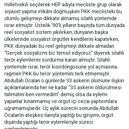
milletvekili seçilerek HEP adıyla mecliste grup olarak
siyaset yapma imkânı doğmuşken PKK meclisteki bu
olumlu gelişmeyi dikkate almamış silahlı yöntemde
ısrar etmiştir. Üstelik ’90’lı yılların başında tüm dünyada
reel sosyalist sistem yıkılırken, dünyanın başka
ülkelerinde sosyalist örgütler kendilerini kapatırken,
PKK dünyadaki bu reel gelişmeyi dikkate almadan
“Gerçek sosyalizmi biz temsil ediyoruz” diyerek silahlı
terör eylemlerini sürdürme kararı almıştır. Silahlı
yöntemde ısrar, terör kısırdöngüsüne yol açmasına
rağmen PKK bu terör yöntemini terk etmemiştir.
Abdullah Öcalan o günlerde 33 askerin ölümüne ilişkin
açıklamalarında her ne kadar “33 askerin öldürülmesi
talimatını ben vermedim” demiş olsa da eylemi
yapanlar kınanmamış ve örgüt içi cezai yaptırımlara
uğramamışlardır. Üç aylık sürecin sonunda Abdullah
Öcalan’ın ateşkes ilanıyla yaptığı bu girişimi, örgüt
dışarıda yaptığı terör eylemleriyle süreci
sonlandırmıştır.