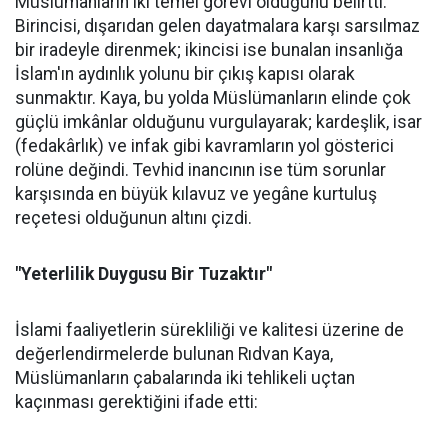
Müslümanların iki temel görevi olduğunu belirtti:
Birincisi, dışarıdan gelen dayatmalara karşı sarsılmaz
bir iradeyle direnmek; ikincisi ise bunalan insanlığa
İslam'ın aydınlık yolunu bir çıkış kapısı olarak
sunmaktır. Kaya, bu yolda Müslümanların elinde çok
güçlü imkânlar olduğunu vurgulayarak; kardeşlik, isar
(fedakârlık) ve infak gibi kavramların yol gösterici
rolüne değindi. Tevhid inancının ise tüm sorunlar
karşısında en büyük kılavuz ve yegâne kurtuluş
reçetesi olduğunun altını çizdi.
"Yeterlilik Duygusu Bir Tuzaktır"
İslami faaliyetlerin sürekliliği ve kalitesi üzerine de
değerlendirmelerde bulunan Rıdvan Kaya,
Müslümanların çabalarında iki tehlikeli uçtan
kaçınması gerektiğini ifade etti: