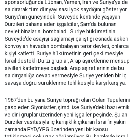
sponsorluğunda Lübnan, Yemen, İran ve Suriye’ye de
saldırarak tüm dünyayı nasıl yok saydığını gösteriyor.
Suriye’nin güneyindeki Süveyde kentinde yaşayan
Dürzileri bahane eden işgalciler, Şam’da bulunan
devlet binalarını bombaladı. Suriye hükümetinin
Süveyde’de asayişi sağlamayı çalıştığı esnada askeri
konvoyları havadan bombalayan terör devleti, onlarca
kişiyi katletti. Suriye hükümetinin geri çekilmesiyle
İsrail destekli Dürzi gruplar, Arap aşiretlerine mensup
sivilleri katletmeye başladı. Arap aşiretlerinin de bu
saldırganlığa cevap vermesiyle Suriye yeniden bir iç
savaşa doğru sürüklenme tehlikesiyle karşı karşıya.
1967’den bu yana Suriye toprağı olan Golan Tepelerini
gasp eden Siyonistler, şimdi ise Suriye’deki bazı etnik
ve dini gruplar üzerinden yeni işgaller peşinde. Şu an
Dürziler vasıtasıyla iç karışıklık çıkaran İsrail’in yakın
zamanda PYD/YPG üzerinden yeni bir kaosu
tetiklemesi çok uzak görünmüyor. Bu hamleyle İsrail,