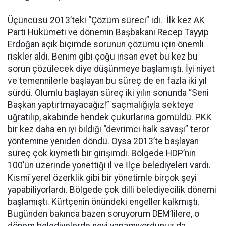
Üçüncüsü 2013’teki “Çözüm süreci” idi. İlk kez AK
Parti Hükümeti ve dönemin Başbakanı Recep Tayyip
Erdoğan açık biçimde sorunun çözümü için önemli
riskler aldı. Benim gibi çoğu insan evet bu kez bu
sorun çözülecek diye düşünmeye başlamıştı. İyi niyet
ve temennilerle başlayan bu süreç de en fazla iki yıl
sürdü. Olumlu başlayan süreç iki yılın sonunda “Seni
Başkan yaptırtmayacağız!” saçmalığıyla sekteye
uğratılıp, akabinde hendek çukurlarına gömüldü. PKK
bir kez daha en iyi bildiği “devrimci halk savaşı” terör
yöntemine yeniden döndü. Oysa 2013’te başlayan
süreç çok kıymetli bir girişimdi. Bölgede HDP’nin
100’ün üzerinde yönettiği il ve İlçe belediyeleri vardı.
Kısmî yerel özerklik gibi bir yönetimle birçok şeyi
yapabiliyorlardı. Bölgede çok dilli belediyecilik dönemi
başlamıştı. Kürtçenin önündeki engeller kalkmıştı.
Bugünden bakınca bazen soruyorum DEM’lilere, o
dönem belediyelerde neyi yapamıyordunuz da