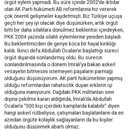
örgüt eylem yapmadı. Bu süre içinde 2002’de iktidar
olan AK Parti hükümeti AB reformlarına hız vererek
çok önemli gelişmeler kaydetmişti. Biz Türkiye uçuşa
geçti her şey iyi olacak diye düşünürken, artık örgüt
bitti bir daha silahlara dönülmez beklentisi içindeyken,
PKK 2004 yazında silahlı eylemlerine yeniden başladı.
Bu beklentimizden de geriye koca bir hayal kırıklığı
kaldı. İkinci defa Abdullah Öcalan’ın başlattığı süreci
örgüt dışarıda sonlandırmış oldu. Bu sürecin
sonlandırılmasında o dönem İmralı’ya bakan askerî
vesayetin bitmesini istemeyen paşaların parmağı
olduğunu düşünüyorum. AK parti hükümetinin yapmış
olduğu reformlardan rahatsızlık duyan erklerin işi
olduğuna inanıyorum. Dağdaki PKK militanları sınır
dışına çekilme kararı aldığında, İmralı’da Abdullah
Öcalan’a “500 kişi içerdeki kamplarda kalabilir” diyen
hangi askerî rütbeliyse, çatışmaları başlatanların da en
azından örgüte kolaylık sağlayanların da bu kişiler
olduğunu düşünmek abartı olmaz.