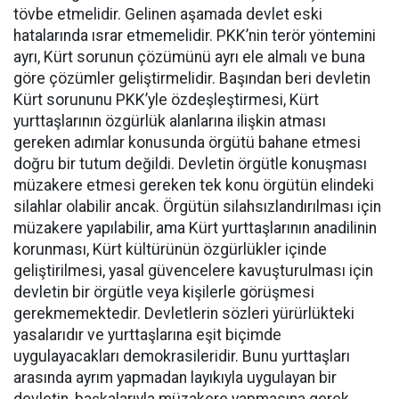
tövbe etmelidir. Gelinen aşamada devlet eski
hatalarında ısrar etmemelidir. PKK’nin terör yöntemini
ayrı, Kürt sorunun çözümünü ayrı ele almalı ve buna
göre çözümler geliştirmelidir. Başından beri devletin
Kürt sorununu PKK’yle özdeşleştirmesi, Kürt
yurttaşlarının özgürlük alanlarına ilişkin atması
gereken adımlar konusunda örgütü bahane etmesi
doğru bir tutum değildi. Devletin örgütle konuşması
müzakere etmesi gereken tek konu örgütün elindeki
silahlar olabilir ancak. Örgütün silahsızlandırılması için
müzakere yapılabilir, ama Kürt yurttaşlarının anadilinin
korunması, Kürt kültürünün özgürlükler içinde
geliştirilmesi, yasal güvencelere kavuşturulması için
devletin bir örgütle veya kişilerle görüşmesi
gerekmemektedir. Devletlerin sözleri yürürlükteki
yasalarıdır ve yurttaşlarına eşit biçimde
uygulayacakları demokrasileridir. Bunu yurttaşları
arasında ayrım yapmadan layıkıyla uygulayan bir
devletin, başkalarıyla müzakere yapmasına gerek