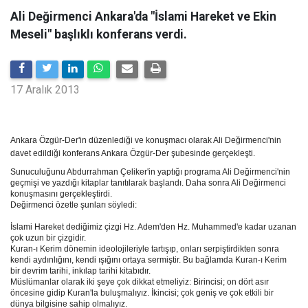
Ali Değirmenci Ankara'da "İslami Hareket ve Ekin
Meseli" başlıklı konferans verdi.
17 Aralık 2013
Ankara Özgür-Der'in düzenlediği ve konuşmacı olarak Ali Değirmenci'nin
davet edildiği konferans Ankara Özgür-Der şubesinde gerçekleşti.
Sunuculuğunu Abdurrahman Çeliker'in yaptığı programa Ali Değirmenci'nin
geçmişi ve yazdığı kitaplar tanıtılarak başlandı. Daha sonra Ali Değirmenci
konuşmasını gerçekleştirdi.
Değirmenci özetle şunları söyledi:
İslami Hareket dediğimiz çizgi Hz. Adem'den Hz. Muhammed'e kadar uzanan
çok uzun bir çizgidir.
Kuran-ı Kerim dönemin ideolojileriyle tartışıp, onları serpiştirdikten sonra
kendi aydınlığını, kendi ışığını ortaya sermiştir. Bu bağlamda Kuran-ı Kerim
bir devrim tarihi, inkılap tarihi kitabıdır.
Müslümanlar olarak iki şeye çok dikkat etmeliyiz: Birincisi; on dört asır
öncesine gidip Kuran'la buluşmalıyız. İkincisi; çok geniş ve çok etkili bir
dünya bilgisine sahip olmalıyız.