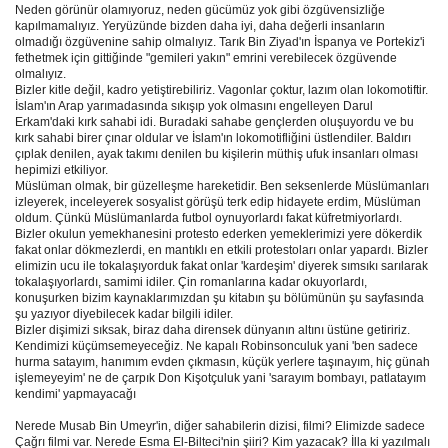
Neden görünür olamıyoruz, neden gücümüz yok gibi özgüvensizliğe
kapılmamalıyız. Yeryüzünde bizden daha iyi, daha değerli insanların
olmadığı özgüvenine sahip olmalıyız. Tarık Bin Ziyad'ın İspanya ve Portekiz'i
fethetmek için gittiğinde "gemileri yakın" emrini verebilecek özgüvende
olmalıyız.
Bizler kitle değil, kadro yetiştirebiliriz. Vagonlar çoktur, lazım olan lokomotiftir.
İslam'ın Arap yarımadasında sıkışıp yok olmasını engelleyen Darul
Erkam'daki kırk sahabi idi. Buradaki sahabe gençlerden oluşuyordu ve bu
kırk sahabi birer çınar oldular ve İslam'ın lokomotifliğini üstlendiler. Baldırı
çıplak denilen, ayak takımı denilen bu kişilerin müthiş ufuk insanları olması
hepimizi etkiliyor.
Müslüman olmak, bir güzelleşme hareketidir. Ben seksenlerde Müslümanları
izleyerek, inceleyerek sosyalist görüşü terk edip hidayete erdim, Müslüman
oldum. Çünkü Müslümanlarda futbol oynuyorlardı fakat küfretmiyorlardı.
Bizler okulun yemekhanesini protesto ederken yemeklerimizi yere dökerdik
fakat onlar dökmezlerdi, en mantıklı en etkili protestoları onlar yapardı. Bizler
elimizin ucu ile tokalaşıyorduk fakat onlar 'kardeşim' diyerek sımsıkı sarılarak
tokalaşıyorlardı, samimi idiler. Çin romanlarına kadar okuyorlardı,
konuşurken bizim kaynaklarımızdan şu kitabın şu bölümünün şu sayfasında
şu yazıyor diyebilecek kadar bilgili idiler.
Bizler dişimizi sıksak, biraz daha dirensek dünyanın altını üstüne getiririz.
Kendimizi küçümsemeyeceğiz. Ne kapalı Robinsonculuk yani 'ben sadece
hurma satayım, hanımım evden çıkmasın, küçük yerlere taşınayım, hiç günah
işlemeyeyim' ne de çarpık Don Kişotçuluk yani 'sarayım bombayı, patlatayım
kendimi' yapmayacağı
Nerede Musab Bin Umeyr'in, diğer sahabilerin dizisi, filmi? Elimizde sadece
Çağrı filmi var. Nerede Esma El-Bilteci'nin şiiri? Kim yazacak? İlla ki yazılmalı