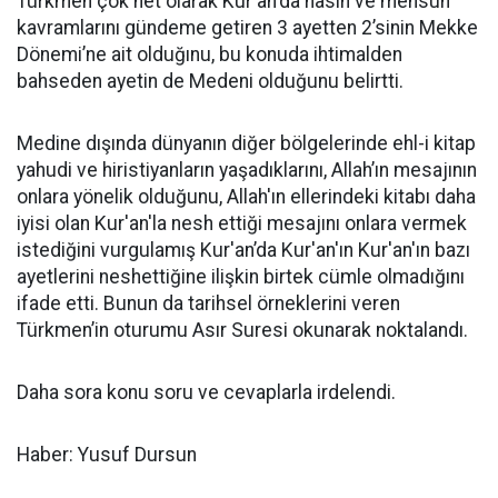
Türkmen çok net olarak Kur'an'da nasih ve mensuh
kavramlarını gündeme getiren 3 ayetten 2’sinin Mekke
Dönemi’ne ait olduğınu, bu konuda ihtimalden
bahseden ayetin de Medeni olduğunu belirtti.
Medine dışında dünyanın diğer bölgelerinde ehl-i kitap
yahudi ve hiristiyanların yaşadıklarını, Allah’ın mesajının
onlara yönelik olduğunu, Allah'ın ellerindeki kitabı daha
iyisi olan Kur'an'la nesh ettiği mesajını onlara vermek
istediğini vurgulamış Kur'an’da Kur'an'ın Kur'an'ın bazı
ayetlerini neshettiğine ilişkin birtek cümle olmadığını
ifade etti. Bunun da tarihsel örneklerini veren
Türkmen’in oturumu Asır Suresi okunarak noktalandı.
Daha sora konu soru ve cevaplarla irdelendi.
Haber: Yusuf Dursun