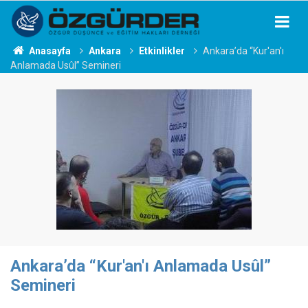
Anasayfa
Ankara
Etkinlikler
Ankara’da “Kur'an'ı
Anlamada Usûl” Semineri
Ankara’da “Kur'an'ı Anlamada Usûl”
Semineri