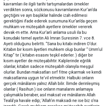
kavramları ile ilgili tarihi tartışmalardan örnekler
verdikten sonra, sözkonusu kavramlarının Kur'an'da
geçtiğini ve ayrı başlıklar halinde izah edilmesi
gerektiğini ifade ederek sunumuna Kur’an’da geçen
muhkam ve müteşabih ayetlere örnekler vererek
devak-m ette. Ama Kur’an’ı anlama usuli ila bu
konudaki temel ayetin Ali İmran Suresinin 7. vce 8.
Ayeti olduğunu belirtti. “Sana bu kitabı indiren O'dur.
Kitabın bir kısım âyetleri muhkem olup bunlar “ Umm'ul
Kitap” tır ( kitabın esasını teşkil ederler. ) diğer bir
kısım ayetler de müteşabihtir. Kalplerinde eğrilik
olanlar, kitabın sadece müteşabih olanıyla meşgul
olurlar. Bundan maksatları sırf fitne çıkarmak ve kendi
maksatlarına uygun te'vil etmektir. Halbuki onların
gerçek mânâlarını yalnız Allah bilir. İlimde derinleşmiş
olanlar ( Rasihun ) ise onların manalarını anlamaya
çalışmakla beraber, asıl maksat ve mânâlarını Allah
Tealâ'ya havale edip; 'Allah'ın maksadı ne ise biz o'na