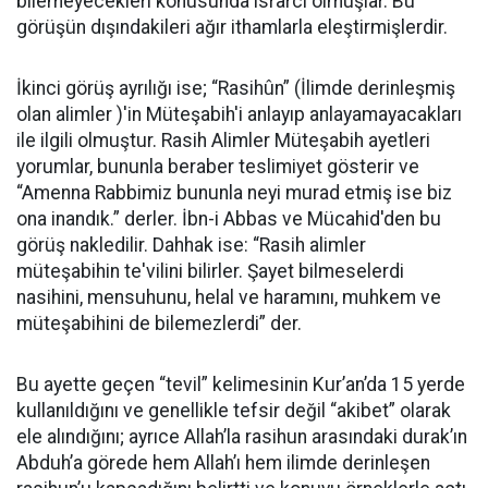
bilemeyecekleri konusunda ısrarcı olmuşlar. Bu
görüşün dışındakileri ağır ithamlarla eleştirmişlerdir.
İkinci görüş ayrılığı ise; “Rasihûn” (İlimde derinleşmiş
olan alimler )'in Müteşabih'i anlayıp anlayamayacakları
ile ilgili olmuştur. Rasih Alimler Müteşabih ayetleri
yorumlar, bununla beraber teslimiyet gösterir ve
“Amenna Rabbimiz bununla neyi murad etmiş ise biz
ona inandık.” derler. İbn-i Abbas ve Mücahid'den bu
görüş nakledilir. Dahhak ise: “Rasih alimler
müteşabihin te'vilini bilirler. Şayet bilmeselerdi
nasihini, mensuhunu, helal ve haramını, muhkem ve
müteşabihini de bilemezlerdi” der.
Bu ayette geçen “tevil” kelimesinin Kur’an’da 15 yerde
kullanıldığını ve genellikle tefsir değil “akibet” olarak
ele alındığını; ayrıce Allah’la rasihun arasındaki durak’ın
Abduh’a görede hem Allah’ı hem ilimde derinleşen