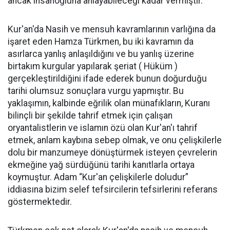
ancak insanoğluna anlayabileceği kadar vermiştir.
Kur'an'da Nasih ve mensuh kavramlarının varlığına da
işaret eden Hamza Türkmen, bu iki kavramın da
asırlarca yanlış anlaşıldığını ve bu yanlış üzerine
birtakım kurgular yapılarak şeriat ( Hüküm )
gerçekleştirildiğini ifade ederek bunun doğurduğu
tarihi olumsuz sonuçlara vurgu yapmıştır. Bu
yaklaşımın, kalbinde eğrilik olan münafıkların, Kuranı
bilinçli bir şekilde tahrif etmek için çalışan
oryantalistlerin ve islamın özü olan Kur'an'ı tahrif
etmek, anlam kaybına sebep olmak, ve onu çelişkilerle
dolu bir manzumeye dönüştürmek isteyen çevrelerin
ekmeğine yağ sürdüğünü tarihi kanıtlarla ortaya
koymuştur. Adam “Kur'an çelişkilerle doludur”
iddiasına bizim selef tefsircilerin tefsirlerini referans
göstermektedir.