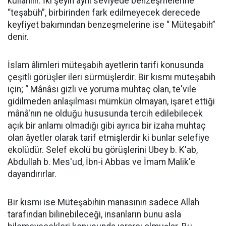
kullanılır. İki şeyin aynı seviyede benzeşmelerine
“teşabüh”, birbirinden fark edilmeyecek derecede
keyfiyet bakımından benzeşmelerine ise “ Müteşabih”
denir.
İslam âlimleri müteşabih ayetlerin tarifi konusunda
çeşitli görüşler ileri sürmüşlerdir. Bir kısmı müteşabih
için; “ Mânâsı gizli ve yoruma muhtaç olan, te'vile
gidilmeden anlaşılması mümkün olmayan, işaret ettiği
mânâ'nın ne olduğu hususunda tercih edilebilecek
açık bir anlamı olmadığı gibi ayrıca bir izaha muhtaç
olan âyetler olarak tarif etmişlerdir ki bunlar selefiye
ekolüdür. Selef ekolü bu görüşlerini Ubey b. K'ab,
Abdullah b. Mes'ud, İbn-i Abbas ve İmam Malik'e
dayandırırlar.
Bir kısmı ise Müteşabihin manasının sadece Allah
tarafından bilinebileceği, insanların bunu asla