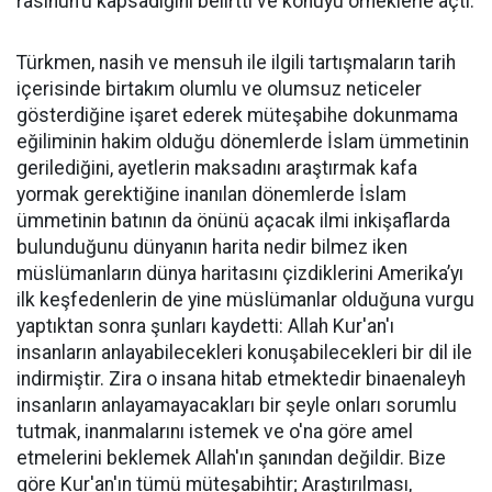
rasihun’u kapsadığını belirtti ve konuyu örneklerle açtı.
Türkmen, nasih ve mensuh ile ilgili tartışmaların tarih
içerisinde birtakım olumlu ve olumsuz neticeler
gösterdiğine işaret ederek müteşabihe dokunmama
eğiliminin hakim olduğu dönemlerde İslam ümmetinin
gerilediğini, ayetlerin maksadını araştırmak kafa
yormak gerektiğine inanılan dönemlerde İslam
ümmetinin batının da önünü açacak ilmi inkişaflarda
bulunduğunu dünyanın harita nedir bilmez iken
müslümanların dünya haritasını çizdiklerini Amerika’yı
ilk keşfedenlerin de yine müslümanlar olduğuna vurgu
yaptıktan sonra şunları kaydetti: Allah Kur'an'ı
insanların anlayabilecekleri konuşabilecekleri bir dil ile
indirmiştir. Zira o insana hitab etmektedir binaenaleyh
insanların anlayamayacakları bir şeyle onları sorumlu
tutmak, inanmalarını istemek ve o'na göre amel
etmelerini beklemek Allah'ın şanından değildir. Bize
göre Kur'an'ın tümü müteşabihtir; Araştırılması,