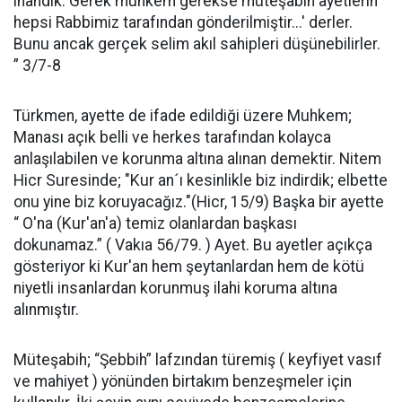
inandık. Gerek muhkem gerekse müteşabih ayetlerin
hepsi Rabbimiz tarafından gönderilmiştir...' derler.
Bunu ancak gerçek selim akıl sahipleri düşünebilirler.
” 3/7-8
Türkmen, ayette de ifade edildiği üzere Muhkem;
Manası açık belli ve herkes tarafından kolayca
anlaşılabilen ve korunma altına alınan demektir. Nitem
Hicr Suresinde; "Kur an´ı kesinlikle biz indirdik; elbette
onu yine biz koruyacağız."(Hicr, 15/9) Başka bir ayette
“ O'na (Kur'an'a) temiz olanlardan başkası
dokunamaz.” ( Vakıa 56/79. ) Ayet. Bu ayetler açıkça
gösteriyor ki Kur'an hem şeytanlardan hem de kötü
niyetli insanlardan korunmuş ilahi koruma altına
alınmıştır.
Müteşabih; “Şebbih” lafzından türemiş ( keyfiyet vasıf
ve mahiyet ) yönünden birtakım benzeşmeler için