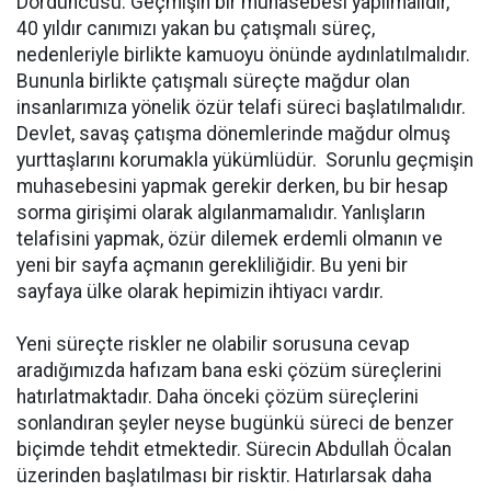
Dördüncüsü: Geçmişin bir muhasebesi yapılmalıdır,
40 yıldır canımızı yakan bu çatışmalı süreç,
nedenleriyle birlikte kamuoyu önünde aydınlatılmalıdır.
Bununla birlikte çatışmalı süreçte mağdur olan
insanlarımıza yönelik özür telafi süreci başlatılmalıdır.
Devlet, savaş çatışma dönemlerinde mağdur olmuş
yurttaşlarını korumakla yükümlüdür. Sorunlu geçmişin
muhasebesini yapmak gerekir derken, bu bir hesap
sorma girişimi olarak algılanmamalıdır. Yanlışların
telafisini yapmak, özür dilemek erdemli olmanın ve
yeni bir sayfa açmanın gerekliliğidir. Bu yeni bir
sayfaya ülke olarak hepimizin ihtiyacı vardır.
Yeni süreçte riskler ne olabilir sorusuna cevap
aradığımızda hafızam bana eski çözüm süreçlerini
hatırlatmaktadır. Daha önceki çözüm süreçlerini
sonlandıran şeyler neyse bugünkü süreci de benzer
biçimde tehdit etmektedir. Sürecin Abdullah Öcalan
üzerinden başlatılması bir risktir. Hatırlarsak daha