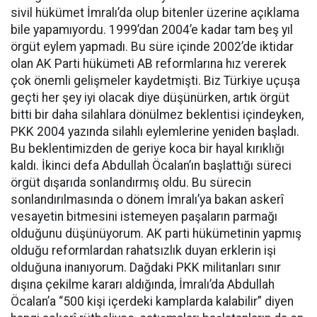
sivil hükümet İmralı’da olup bitenler üzerine açıklama
bile yapamıyordu. 1999’dan 2004’e kadar tam beş yıl
örgüt eylem yapmadı. Bu süre içinde 2002’de iktidar
olan AK Parti hükümeti AB reformlarına hız vererek
çok önemli gelişmeler kaydetmişti. Biz Türkiye uçuşa
geçti her şey iyi olacak diye düşünürken, artık örgüt
bitti bir daha silahlara dönülmez beklentisi içindeyken,
PKK 2004 yazında silahlı eylemlerine yeniden başladı.
Bu beklentimizden de geriye koca bir hayal kırıklığı
kaldı. İkinci defa Abdullah Öcalan’ın başlattığı süreci
örgüt dışarıda sonlandırmış oldu. Bu sürecin
sonlandırılmasında o dönem İmralı’ya bakan askerî
vesayetin bitmesini istemeyen paşaların parmağı
olduğunu düşünüyorum. AK parti hükümetinin yapmış
olduğu reformlardan rahatsızlık duyan erklerin işi
olduğuna inanıyorum. Dağdaki PKK militanları sınır
dışına çekilme kararı aldığında, İmralı’da Abdullah
Öcalan’a “500 kişi içerdeki kamplarda kalabilir” diyen