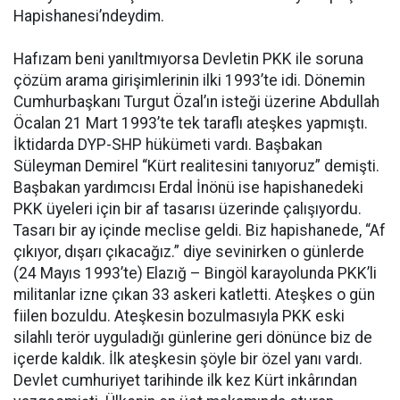
Hapishanesi’ndeydim.
Hafızam beni yanıltmıyorsa Devletin PKK ile soruna
çözüm arama girişimlerinin ilki 1993’te idi. Dönemin
Cumhurbaşkanı Turgut Özal’ın isteği üzerine Abdullah
Öcalan 21 Mart 1993’te tek taraflı ateşkes yapmıştı.
İktidarda DYP-SHP hükümeti vardı. Başbakan
Süleyman Demirel “Kürt realitesini tanıyoruz” demişti.
Başbakan yardımcısı Erdal İnönü ise hapishanedeki
PKK üyeleri için bir af tasarısı üzerinde çalışıyordu.
Tasarı bir ay içinde meclise geldi. Biz hapishanede, “Af
çıkıyor, dışarı çıkacağız.” diye sevinirken o günlerde
(24 Mayıs 1993’te) Elazığ – Bingöl karayolunda PKK’li
militanlar izne çıkan 33 askeri katletti. Ateşkes o gün
fiilen bozuldu. Ateşkesin bozulmasıyla PKK eski
silahlı terör uyguladığı günlerine geri dönünce biz de
içerde kaldık. İlk ateşkesin şöyle bir özel yanı vardı.
Devlet cumhuriyet tarihinde ilk kez Kürt inkârından