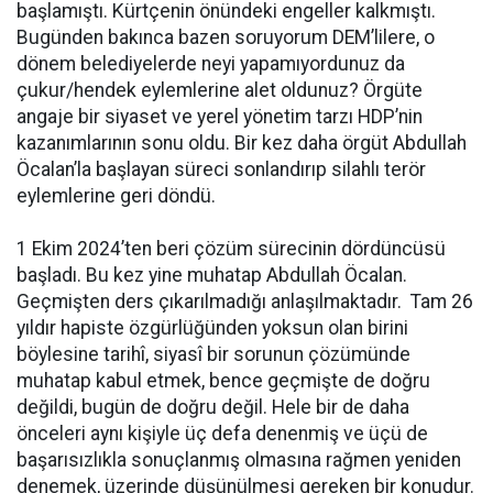
başlamıştı. Kürtçenin önündeki engeller kalkmıştı.
Bugünden bakınca bazen soruyorum DEM’lilere, o
dönem belediyelerde neyi yapamıyordunuz da
çukur/hendek eylemlerine alet oldunuz? Örgüte
angaje bir siyaset ve yerel yönetim tarzı HDP’nin
kazanımlarının sonu oldu. Bir kez daha örgüt Abdullah
Öcalan’la başlayan süreci sonlandırıp silahlı terör
eylemlerine geri döndü.
1 Ekim 2024’ten beri çözüm sürecinin dördüncüsü
başladı. Bu kez yine muhatap Abdullah Öcalan.
Geçmişten ders çıkarılmadığı anlaşılmaktadır. Tam 26
yıldır hapiste özgürlüğünden yoksun olan birini
böylesine tarihî, siyasî bir sorunun çözümünde
muhatap kabul etmek, bence geçmişte de doğru
değildi, bugün de doğru değil. Hele bir de daha
önceleri aynı kişiyle üç defa denenmiş ve üçü de
başarısızlıkla sonuçlanmış olmasına rağmen yeniden
denemek, üzerinde düşünülmesi gereken bir konudur.