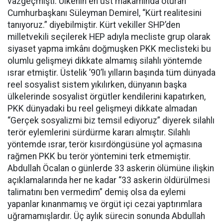
vazgeçmişti. Ülkenin en üst makamında oturan
Cumhurbaşkanı Süleyman Demirel, “Kürt realitesini
tanıyoruz.” diyebilmiştir. Kürt vekiller SHP’den
milletvekili seçilerek HEP adıyla mecliste grup olarak
siyaset yapma imkânı doğmuşken PKK meclisteki bu
olumlu gelişmeyi dikkate almamış silahlı yöntemde
ısrar etmiştir. Üstelik ’90’lı yılların başında tüm dünyada
reel sosyalist sistem yıkılırken, dünyanın başka
ülkelerinde sosyalist örgütler kendilerini kapatırken,
PKK dünyadaki bu reel gelişmeyi dikkate almadan
“Gerçek sosyalizmi biz temsil ediyoruz” diyerek silahlı
terör eylemlerini sürdürme kararı almıştır. Silahlı
yöntemde ısrar, terör kısırdöngüsüne yol açmasına
rağmen PKK bu terör yöntemini terk etmemiştir.
Abdullah Öcalan o günlerde 33 askerin ölümüne ilişkin
açıklamalarında her ne kadar “33 askerin öldürülmesi
talimatını ben vermedim” demiş olsa da eylemi
yapanlar kınanmamış ve örgüt içi cezai yaptırımlara
uğramamışlardır. Üç aylık sürecin sonunda Abdullah