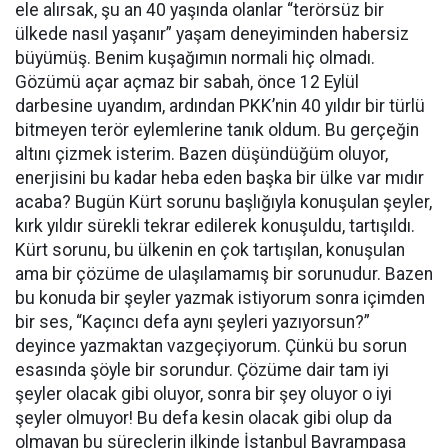
ele alırsak, şu an 40 yaşında olanlar “terörsüz bir
ülkede nasıl yaşanır” yaşam deneyiminden habersiz
büyümüş. Benim kuşağımın normali hiç olmadı.
Gözümü açar açmaz bir sabah, önce 12 Eylül
darbesine uyandım, ardından PKK’nin 40 yıldır bir türlü
bitmeyen terör eylemlerine tanık oldum. Bu gerçeğin
altını çizmek isterim. Bazen düşündüğüm oluyor,
enerjisini bu kadar heba eden başka bir ülke var mıdır
acaba? Bugün Kürt sorunu başlığıyla konuşulan şeyler,
kırk yıldır sürekli tekrar edilerek konuşuldu, tartışıldı.
Kürt sorunu, bu ülkenin en çok tartışılan, konuşulan
ama bir çözüme de ulaşılamamış bir sorunudur. Bazen
bu konuda bir şeyler yazmak istiyorum sonra içimden
bir ses, “Kaçıncı defa aynı şeyleri yazıyorsun?”
deyince yazmaktan vazgeçiyorum. Çünkü bu sorun
esasında şöyle bir sorundur. Çözüme dair tam iyi
şeyler olacak gibi oluyor, sonra bir şey oluyor o iyi
şeyler olmuyor! Bu defa kesin olacak gibi olup da
olmayan bu süreçlerin ilkinde İstanbul Bayrampaşa