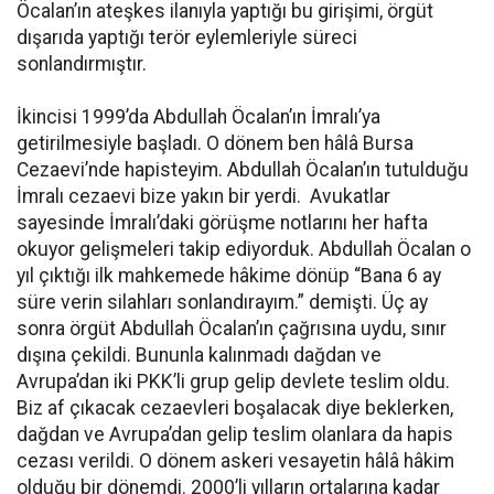
Öcalan’ın ateşkes ilanıyla yaptığı bu girişimi, örgüt
dışarıda yaptığı terör eylemleriyle süreci
sonlandırmıştır.
İkincisi 1999’da Abdullah Öcalan’ın İmralı’ya
getirilmesiyle başladı. O dönem ben hâlâ Bursa
Cezaevi’nde hapisteyim. Abdullah Öcalan’ın tutulduğu
İmralı cezaevi bize yakın bir yerdi. Avukatlar
sayesinde İmralı’daki görüşme notlarını her hafta
okuyor gelişmeleri takip ediyorduk. Abdullah Öcalan o
yıl çıktığı ilk mahkemede hâkime dönüp “Bana 6 ay
süre verin silahları sonlandırayım.” demişti. Üç ay
sonra örgüt Abdullah Öcalan’ın çağrısına uydu, sınır
dışına çekildi. Bununla kalınmadı dağdan ve
Avrupa’dan iki PKK’li grup gelip devlete teslim oldu.
Biz af çıkacak cezaevleri boşalacak diye beklerken,
dağdan ve Avrupa’dan gelip teslim olanlara da hapis
cezası verildi. O dönem askeri vesayetin hâlâ hâkim
olduğu bir dönemdi. 2000’li yılların ortalarına kadar