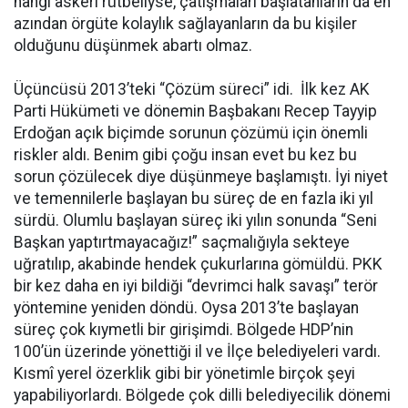
hangi askerî rütbeliyse, çatışmaları başlatanların da en
azından örgüte kolaylık sağlayanların da bu kişiler
olduğunu düşünmek abartı olmaz.
Üçüncüsü 2013’teki “Çözüm süreci” idi. İlk kez AK
Parti Hükümeti ve dönemin Başbakanı Recep Tayyip
Erdoğan açık biçimde sorunun çözümü için önemli
riskler aldı. Benim gibi çoğu insan evet bu kez bu
sorun çözülecek diye düşünmeye başlamıştı. İyi niyet
ve temennilerle başlayan bu süreç de en fazla iki yıl
sürdü. Olumlu başlayan süreç iki yılın sonunda “Seni
Başkan yaptırtmayacağız!” saçmalığıyla sekteye
uğratılıp, akabinde hendek çukurlarına gömüldü. PKK
bir kez daha en iyi bildiği “devrimci halk savaşı” terör
yöntemine yeniden döndü. Oysa 2013’te başlayan
süreç çok kıymetli bir girişimdi. Bölgede HDP’nin
100’ün üzerinde yönettiği il ve İlçe belediyeleri vardı.
Kısmî yerel özerklik gibi bir yönetimle birçok şeyi
yapabiliyorlardı. Bölgede çok dilli belediyecilik dönemi