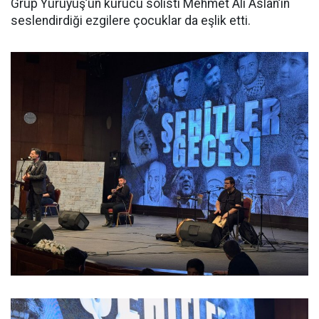
Grup Yürüyüş’ün kurucu solisti Mehmet Ali Aslan’ın
seslendirdiği ezgilere çocuklar da eşlik etti.