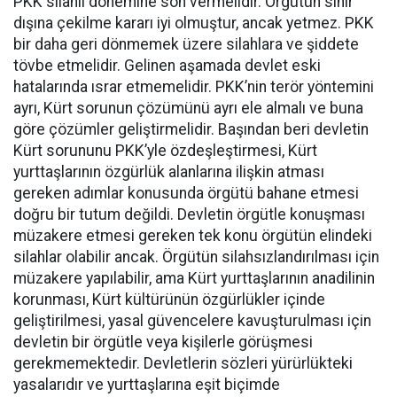
PKK silahlı dönemine son vermelidir. Örgütün sınır
dışına çekilme kararı iyi olmuştur, ancak yetmez. PKK
bir daha geri dönmemek üzere silahlara ve şiddete
tövbe etmelidir. Gelinen aşamada devlet eski
hatalarında ısrar etmemelidir. PKK’nin terör yöntemini
ayrı, Kürt sorunun çözümünü ayrı ele almalı ve buna
göre çözümler geliştirmelidir. Başından beri devletin
Kürt sorununu PKK’yle özdeşleştirmesi, Kürt
yurttaşlarının özgürlük alanlarına ilişkin atması
gereken adımlar konusunda örgütü bahane etmesi
doğru bir tutum değildi. Devletin örgütle konuşması
müzakere etmesi gereken tek konu örgütün elindeki
silahlar olabilir ancak. Örgütün silahsızlandırılması için
müzakere yapılabilir, ama Kürt yurttaşlarının anadilinin
korunması, Kürt kültürünün özgürlükler içinde
geliştirilmesi, yasal güvencelere kavuşturulması için
devletin bir örgütle veya kişilerle görüşmesi
gerekmemektedir. Devletlerin sözleri yürürlükteki
yasalarıdır ve yurttaşlarına eşit biçimde