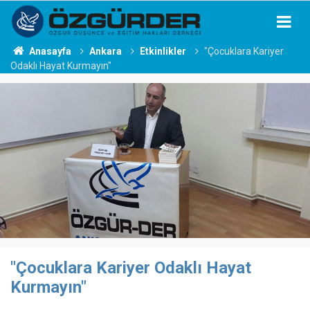
Anasayfa
Ankara
Etkinlikler
"Çocuklara Kariyer
Odaklı Hayat Kurmayın"
"Çocuklara Kariyer Odaklı Hayat
Kurmayın"