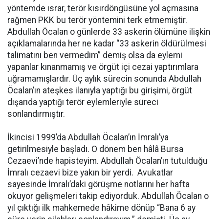
yöntemde ısrar, terör kısırdöngüsüne yol açmasına
rağmen PKK bu terör yöntemini terk etmemiştir.
Abdullah Öcalan o günlerde 33 askerin ölümüne ilişkin
açıklamalarında her ne kadar “33 askerin öldürülmesi
talimatını ben vermedim” demiş olsa da eylemi
yapanlar kınanmamış ve örgüt içi cezai yaptırımlara
uğramamışlardır. Üç aylık sürecin sonunda Abdullah
Öcalan’ın ateşkes ilanıyla yaptığı bu girişimi, örgüt
dışarıda yaptığı terör eylemleriyle süreci
sonlandırmıştır.
İkincisi 1999’da Abdullah Öcalan’ın İmralı’ya
getirilmesiyle başladı. O dönem ben hâlâ Bursa
Cezaevi’nde hapisteyim. Abdullah Öcalan’ın tutulduğu
İmralı cezaevi bize yakın bir yerdi. Avukatlar
sayesinde İmralı’daki görüşme notlarını her hafta
okuyor gelişmeleri takip ediyorduk. Abdullah Öcalan o
yıl çıktığı ilk mahkemede hâkime dönüp “Bana 6 ay