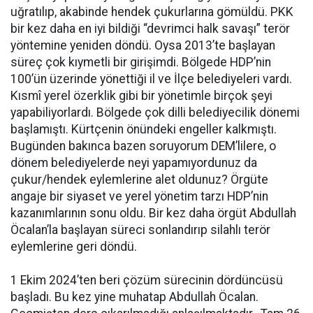
uğratılıp, akabinde hendek çukurlarına gömüldü. PKK
bir kez daha en iyi bildiği “devrimci halk savaşı” terör
yöntemine yeniden döndü. Oysa 2013’te başlayan
süreç çok kıymetli bir girişimdi. Bölgede HDP’nin
100’ün üzerinde yönettiği il ve İlçe belediyeleri vardı.
Kısmî yerel özerklik gibi bir yönetimle birçok şeyi
yapabiliyorlardı. Bölgede çok dilli belediyecilik dönemi
başlamıştı. Kürtçenin önündeki engeller kalkmıştı.
Bugünden bakınca bazen soruyorum DEM’lilere, o
dönem belediyelerde neyi yapamıyordunuz da
çukur/hendek eylemlerine alet oldunuz? Örgüte
angaje bir siyaset ve yerel yönetim tarzı HDP’nin
kazanımlarının sonu oldu. Bir kez daha örgüt Abdullah
Öcalan’la başlayan süreci sonlandırıp silahlı terör
eylemlerine geri döndü.
1 Ekim 2024’ten beri çözüm sürecinin dördüncüsü
başladı. Bu kez yine muhatap Abdullah Öcalan.