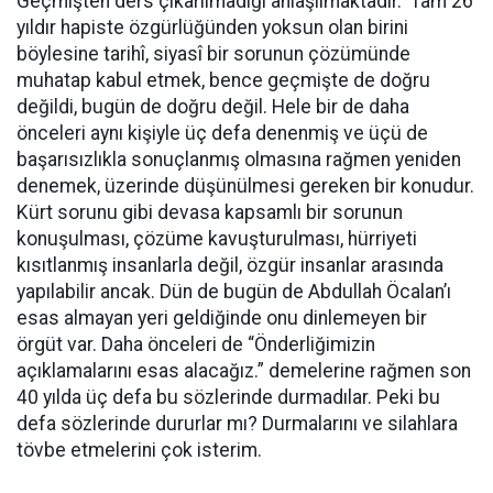
Geçmişten ders çıkarılmadığı anlaşılmaktadır. Tam 26
yıldır hapiste özgürlüğünden yoksun olan birini
böylesine tarihî, siyasî bir sorunun çözümünde
muhatap kabul etmek, bence geçmişte de doğru
değildi, bugün de doğru değil. Hele bir de daha
önceleri aynı kişiyle üç defa denenmiş ve üçü de
başarısızlıkla sonuçlanmış olmasına rağmen yeniden
denemek, üzerinde düşünülmesi gereken bir konudur.
Kürt sorunu gibi devasa kapsamlı bir sorunun
konuşulması, çözüme kavuşturulması, hürriyeti
kısıtlanmış insanlarla değil, özgür insanlar arasında
yapılabilir ancak. Dün de bugün de Abdullah Öcalan’ı
esas almayan yeri geldiğinde onu dinlemeyen bir
örgüt var. Daha önceleri de “Önderliğimizin
açıklamalarını esas alacağız.” demelerine rağmen son
40 yılda üç defa bu sözlerinde durmadılar. Peki bu
defa sözlerinde dururlar mı? Durmalarını ve silahlara
tövbe etmelerini çok isterim.