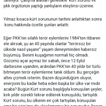
tanınıyor. Çalışma alanları genellikle kürt sorunu ve
pkk örgütünün yaptığı yanlışların eleştirisi üzerine.
Yılmaz kısaca kürt sorununun tarihini anlattıktan sonra
konu hakkında özetle şunları anlattı:
Eğer PKK’nin silahlı terör eylemlerini 1984’ten itibaren
ele alırsak, şu an 40 yaşında olanlar “terörsüz bir
ülkede nasıl yaşanır” yaşam deneyiminden habersiz
büyümüş. Benim kuşağımın normali hiç olmadı.
Gözümü açar açmaz bir sabah, önce 12 Eylül
darbesine uyandım, ardından PKK’nin 40 yıldır bir türlü
bitmeyen terör eylemlerine tanık oldum. Bu gerçeğin
altını çizmek isterim. Bazen düşündüğüm oluyor,
enerjisini bu kadar heba eden başka bir ülke var mıdır
acaba? Bugün Kürt sorunu başlığıyla konuşulan şeyler,
kırk yıldır sürekli tekrar edilerek konuşuldu, tartışıldı.
Kürt sorunu, bu ülkenin en çok tartışılan, konuşulan