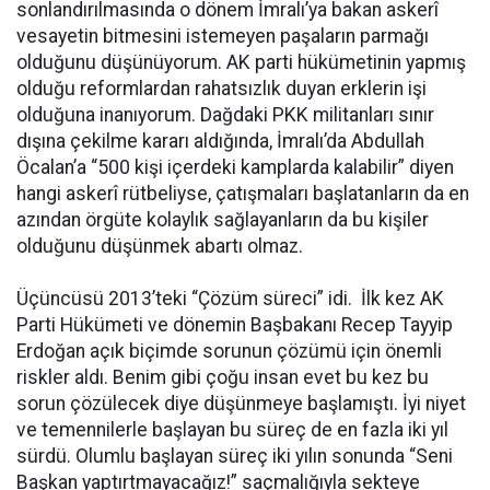
sonlandırılmasında o dönem İmralı’ya bakan askerî
vesayetin bitmesini istemeyen paşaların parmağı
olduğunu düşünüyorum. AK parti hükümetinin yapmış
olduğu reformlardan rahatsızlık duyan erklerin işi
olduğuna inanıyorum. Dağdaki PKK militanları sınır
dışına çekilme kararı aldığında, İmralı’da Abdullah
Öcalan’a “500 kişi içerdeki kamplarda kalabilir” diyen
hangi askerî rütbeliyse, çatışmaları başlatanların da en
azından örgüte kolaylık sağlayanların da bu kişiler
olduğunu düşünmek abartı olmaz.
Üçüncüsü 2013’teki “Çözüm süreci” idi. İlk kez AK
Parti Hükümeti ve dönemin Başbakanı Recep Tayyip
Erdoğan açık biçimde sorunun çözümü için önemli
riskler aldı. Benim gibi çoğu insan evet bu kez bu
sorun çözülecek diye düşünmeye başlamıştı. İyi niyet
ve temennilerle başlayan bu süreç de en fazla iki yıl
sürdü. Olumlu başlayan süreç iki yılın sonunda “Seni
Başkan yaptırtmayacağız!” saçmalığıyla sekteye