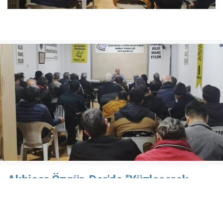
Akhisar Özgür-Der'de ''Yüzleşerek
Barışmak '' konusu işlendi
Akhisar Özgür-Der Temsilciliği'nde düzenlenen