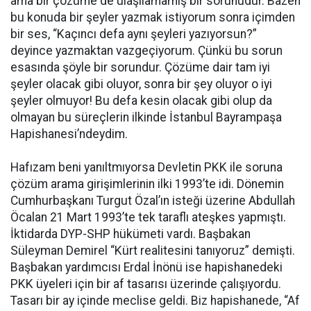
ama bir çözüme de ulaşılamamış bir sorunudur. Bazen
bu konuda bir şeyler yazmak istiyorum sonra içimden
bir ses, “Kaçıncı defa aynı şeyleri yazıyorsun?”
deyince yazmaktan vazgeçiyorum. Çünkü bu sorun
esasında şöyle bir sorundur. Çözüme dair tam iyi
şeyler olacak gibi oluyor, sonra bir şey oluyor o iyi
şeyler olmuyor! Bu defa kesin olacak gibi olup da
olmayan bu süreçlerin ilkinde İstanbul Bayrampaşa
Hapishanesi’ndeydim.
Hafızam beni yanıltmıyorsa Devletin PKK ile soruna
çözüm arama girişimlerinin ilki 1993’te idi. Dönemin
Cumhurbaşkanı Turgut Özal’ın isteği üzerine Abdullah
Öcalan 21 Mart 1993’te tek taraflı ateşkes yapmıştı.
İktidarda DYP-SHP hükümeti vardı. Başbakan
Süleyman Demirel “Kürt realitesini tanıyoruz” demişti.
Başbakan yardımcısı Erdal İnönü ise hapishanedeki
PKK üyeleri için bir af tasarısı üzerinde çalışıyordu.
Tasarı bir ay içinde meclise geldi. Biz hapishanede, “Af