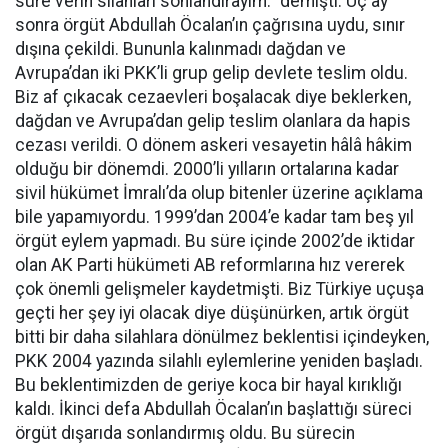
süre verin silahları sonlandırayım.” demişti. Üç ay
sonra örgüt Abdullah Öcalan’ın çağrısına uydu, sınır
dışına çekildi. Bununla kalınmadı dağdan ve
Avrupa’dan iki PKK’li grup gelip devlete teslim oldu.
Biz af çıkacak cezaevleri boşalacak diye beklerken,
dağdan ve Avrupa’dan gelip teslim olanlara da hapis
cezası verildi. O dönem askeri vesayetin hâlâ hâkim
olduğu bir dönemdi. 2000’li yılların ortalarına kadar
sivil hükümet İmralı’da olup bitenler üzerine açıklama
bile yapamıyordu. 1999’dan 2004’e kadar tam beş yıl
örgüt eylem yapmadı. Bu süre içinde 2002’de iktidar
olan AK Parti hükümeti AB reformlarına hız vererek
çok önemli gelişmeler kaydetmişti. Biz Türkiye uçuşa
geçti her şey iyi olacak diye düşünürken, artık örgüt
bitti bir daha silahlara dönülmez beklentisi içindeyken,
PKK 2004 yazında silahlı eylemlerine yeniden başladı.
Bu beklentimizden de geriye koca bir hayal kırıklığı
kaldı. İkinci defa Abdullah Öcalan’ın başlattığı süreci
örgüt dışarıda sonlandırmış oldu. Bu sürecin