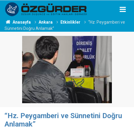
Anasayfa
Ankara
Etkinlikler
“Hz. Peygamberi ve
Sünnetini Doğru Anlamak”
“Hz. Peygamberi ve Sünnetini Doğru
Anlamak”