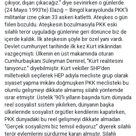
çıkıyor, dışarı çıkacağız.” diye sevinirken o günlerde
(24 Mayıs 1993’te) Elazığ – Bingöl karayolunda PKK’li
militanlar izne çıkan 33 askeri katletti. Ateşkes o gün
fiilen bozuldu. Ateşkesin bozulmasıyla PKK eski
silahlı terör uyguladığı günlerine geri dönünce biz de
içerde kaldık. İlk ateşkesin şöyle bir özel yanı vardı.
Devlet cumhuriyet tarihinde ilk kez Kürt inkârından
vazgeçmişti. Ülkenin en üst makamında oturan
Cumhurbaşkanı Süleyman Demirel, “Kürt realitesini
tanıyoruz.” diyebilmiştir. Kürt vekiller SHP’den
milletvekili seçilerek HEP adıyla mecliste grup olarak
siyaset yapma imkânı doğmuşken PKK meclisteki bu
olumlu gelişmeyi dikkate almamış silahlı yöntemde
ısrar etmiştir. Üstelik ’90’lı yılların başında tüm dünyada
reel sosyalist sistem yıkılırken, dünyanın başka
ülkelerinde sosyalist örgütler kendilerini kapatırken,
PKK dünyadaki bu reel gelişmeyi dikkate almadan
“Gerçek sosyalizmi biz temsil ediyoruz” diyerek silahlı
terör eylemlerini sürdürme kararı almıştır. Silahlı