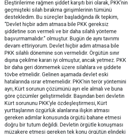
Eleştirilerime rağmen şiddet karşıtı biri olarak, PKK’nin
geçmişteki silah bırakma girişimlerinin tümünü
destekledim. Bu süreçler başladığında ilk tepkim,
“Devlet hiçbir adım atmasa bile PKK gereksiz
şiddetine son vermeli ve bir daha silahlı yönteme
başvurmamalıdır.” olmuştur. Bugün de aynı tavrımı
devam ettiriyorum. Devlet hiçbir adım atmasa bile
PKK silahlı dönemine son vermelidir. Örgütün sınır
dışına çekilme kararı iyi olmuştur, ancak yetmez. PKK
bir daha geri dönmemek üzere silahlara ve şiddete
tövbe etmelidir. Gelinen aşamada devlet eski
hatalarında ısrar etmemelidir. PKK’nin terör yöntemini
ayrı, Kürt sorunun çözümünü ayrı ele almalı ve buna
göre çözümler geliştirmelidir. Başından beri devletin
Kürt sorununu PKK’yle özdeşleştirmesi, Kürt
yurttaşlarının özgürlük alanlarına ilişkin atması
gereken adımlar konusunda örgütü bahane etmesi
doğru bir tutum değildi. Devletin örgütle konuşması
müzakere etmesi gereken tek konu örgütün elindeki