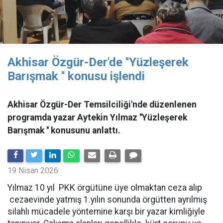
Akhisar Özgür-Der'de ''Yüzleşerek
Barışmak '' konusu işlendi
Akhisar Özgür-Der Temsilciliği'nde düzenlenen
programda yazar Aytekin Yılmaz ''Yüzleşerek
Barışmak '' konusunu anlattı.
19 Nisan 2026
Yılmaz 10 yıl PKK örgütüne üye olmaktan ceza alıp
cezaevinde yatmış 1.yılın sonunda örgütten ayrılmış
silahlı mücadele yöntemine karşı bir yazar kimliğiyle