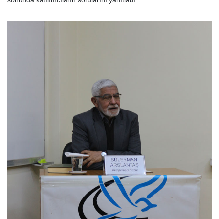
sonunda katılımcıların sorularını yanıtladı.