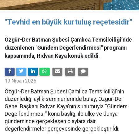
"Tevhid en büyük kurtuluş reçetesidir"
Özgür-Der Batman Şubesi Çamlıca Temsilciliği’nde
düzenlenen "Gündem Değerlendirmesi" programı
kapsamında, Rıdvan Kaya konuk edildi.
19 Nisan 2026
​Özgür-Der Batman Şubesi Çamlıca Temsilciliği'nin
düzenlediği aylık seminerlerinde bu ay; Özgür-Der
Genel Başkanı Rıdvan Kaya'nın sunumuyla ''Gündem
Değerlendirmesi'' konu başlığı ile ülke ve dünya
gündeminde gerçekleşen olaylara dair
değerlendirmeler çerçevesinde gerçekleştirildi.