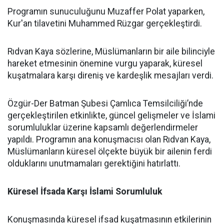
Programın sunuculuğunu Muzaffer Polat yaparken,
Kur'an tilavetini Muhammed Rüzgar gerçekleştirdi.
Rıdvan Kaya sözlerine, Müslümanların bir aile bilinciyle
hareket etmesinin önemine vurgu yaparak, küresel
kuşatmalara karşı direniş ve kardeşlik mesajları verdi.
Özgür-Der Batman Şubesi Çamlıca Temsilciliği’nde
gerçekleştirilen etkinlikte, güncel gelişmeler ve İslami
sorumluluklar üzerine kapsamlı değerlendirmeler
yapıldı. Programın ana konuşmacısı olan Rıdvan Kaya,
Müslümanların küresel ölçekte büyük bir ailenin ferdi
olduklarını unutmamaları gerektiğini hatırlattı.
Küresel İfsada Karşı İslami Sorumluluk
Konuşmasında küresel ifsad kuşatmasının etkilerinin