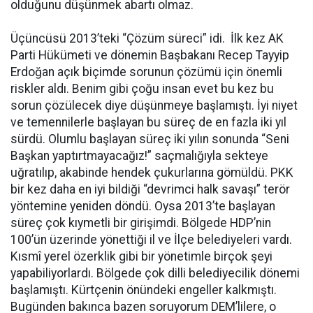
olduğunu düşünmek abartı olmaz.
Üçüncüsü 2013’teki “Çözüm süreci” idi. İlk kez AK
Parti Hükümeti ve dönemin Başbakanı Recep Tayyip
Erdoğan açık biçimde sorunun çözümü için önemli
riskler aldı. Benim gibi çoğu insan evet bu kez bu
sorun çözülecek diye düşünmeye başlamıştı. İyi niyet
ve temennilerle başlayan bu süreç de en fazla iki yıl
sürdü. Olumlu başlayan süreç iki yılın sonunda “Seni
Başkan yaptırtmayacağız!” saçmalığıyla sekteye
uğratılıp, akabinde hendek çukurlarına gömüldü. PKK
bir kez daha en iyi bildiği “devrimci halk savaşı” terör
yöntemine yeniden döndü. Oysa 2013’te başlayan
süreç çok kıymetli bir girişimdi. Bölgede HDP’nin
100’ün üzerinde yönettiği il ve İlçe belediyeleri vardı.
Kısmî yerel özerklik gibi bir yönetimle birçok şeyi
yapabiliyorlardı. Bölgede çok dilli belediyecilik dönemi
başlamıştı. Kürtçenin önündeki engeller kalkmıştı.
Bugünden bakınca bazen soruyorum DEM’lilere, o