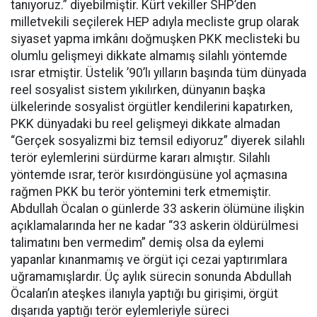
tanıyoruz.” diyebilmiştir. Kürt vekiller SHP’den
milletvekili seçilerek HEP adıyla mecliste grup olarak
siyaset yapma imkânı doğmuşken PKK meclisteki bu
olumlu gelişmeyi dikkate almamış silahlı yöntemde
ısrar etmiştir. Üstelik ’90’lı yılların başında tüm dünyada
reel sosyalist sistem yıkılırken, dünyanın başka
ülkelerinde sosyalist örgütler kendilerini kapatırken,
PKK dünyadaki bu reel gelişmeyi dikkate almadan
“Gerçek sosyalizmi biz temsil ediyoruz” diyerek silahlı
terör eylemlerini sürdürme kararı almıştır. Silahlı
yöntemde ısrar, terör kısırdöngüsüne yol açmasına
rağmen PKK bu terör yöntemini terk etmemiştir.
Abdullah Öcalan o günlerde 33 askerin ölümüne ilişkin
açıklamalarında her ne kadar “33 askerin öldürülmesi
talimatını ben vermedim” demiş olsa da eylemi
yapanlar kınanmamış ve örgüt içi cezai yaptırımlara
uğramamışlardır. Üç aylık sürecin sonunda Abdullah
Öcalan’ın ateşkes ilanıyla yaptığı bu girişimi, örgüt
dışarıda yaptığı terör eylemleriyle süreci