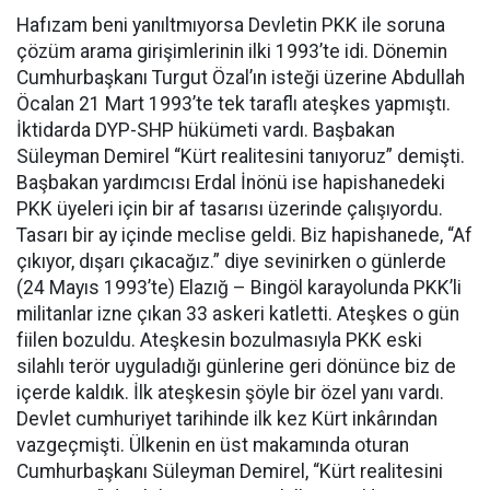
Hafızam beni yanıltmıyorsa Devletin PKK ile soruna
çözüm arama girişimlerinin ilki 1993’te idi. Dönemin
Cumhurbaşkanı Turgut Özal’ın isteği üzerine Abdullah
Öcalan 21 Mart 1993’te tek taraflı ateşkes yapmıştı.
İktidarda DYP-SHP hükümeti vardı. Başbakan
Süleyman Demirel “Kürt realitesini tanıyoruz” demişti.
Başbakan yardımcısı Erdal İnönü ise hapishanedeki
PKK üyeleri için bir af tasarısı üzerinde çalışıyordu.
Tasarı bir ay içinde meclise geldi. Biz hapishanede, “Af
çıkıyor, dışarı çıkacağız.” diye sevinirken o günlerde
(24 Mayıs 1993’te) Elazığ – Bingöl karayolunda PKK’li
militanlar izne çıkan 33 askeri katletti. Ateşkes o gün
fiilen bozuldu. Ateşkesin bozulmasıyla PKK eski
silahlı terör uyguladığı günlerine geri dönünce biz de
içerde kaldık. İlk ateşkesin şöyle bir özel yanı vardı.
Devlet cumhuriyet tarihinde ilk kez Kürt inkârından
vazgeçmişti. Ülkenin en üst makamında oturan
Cumhurbaşkanı Süleyman Demirel, “Kürt realitesini