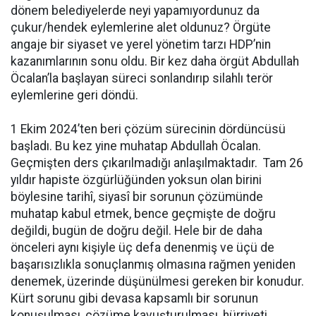
dönem belediyelerde neyi yapamıyordunuz da
çukur/hendek eylemlerine alet oldunuz? Örgüte
angaje bir siyaset ve yerel yönetim tarzı HDP’nin
kazanımlarının sonu oldu. Bir kez daha örgüt Abdullah
Öcalan’la başlayan süreci sonlandırıp silahlı terör
eylemlerine geri döndü.
1 Ekim 2024’ten beri çözüm sürecinin dördüncüsü
başladı. Bu kez yine muhatap Abdullah Öcalan.
Geçmişten ders çıkarılmadığı anlaşılmaktadır. Tam 26
yıldır hapiste özgürlüğünden yoksun olan birini
böylesine tarihî, siyasî bir sorunun çözümünde
muhatap kabul etmek, bence geçmişte de doğru
değildi, bugün de doğru değil. Hele bir de daha
önceleri aynı kişiyle üç defa denenmiş ve üçü de
başarısızlıkla sonuçlanmış olmasına rağmen yeniden
denemek, üzerinde düşünülmesi gereken bir konudur.
Kürt sorunu gibi devasa kapsamlı bir sorunun
konuşulması, çözüme kavuşturulması, hürriyeti