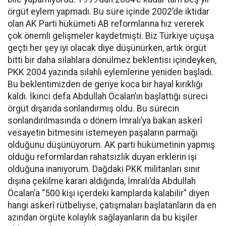
örgüt eylem yapmadı. Bu süre içinde 2002’de iktidar
olan AK Parti hükümeti AB reformlarına hız vererek
çok önemli gelişmeler kaydetmişti. Biz Türkiye uçuşa
geçti her şey iyi olacak diye düşünürken, artık örgüt
bitti bir daha silahlara dönülmez beklentisi içindeyken,
PKK 2004 yazında silahlı eylemlerine yeniden başladı.
Bu beklentimizden de geriye koca bir hayal kırıklığı
kaldı. İkinci defa Abdullah Öcalan’ın başlattığı süreci
örgüt dışarıda sonlandırmış oldu. Bu sürecin
sonlandırılmasında o dönem İmralı’ya bakan askerî
vesayetin bitmesini istemeyen paşaların parmağı
olduğunu düşünüyorum. AK parti hükümetinin yapmış
olduğu reformlardan rahatsızlık duyan erklerin işi
olduğuna inanıyorum. Dağdaki PKK militanları sınır
dışına çekilme kararı aldığında, İmralı’da Abdullah
Öcalan’a “500 kişi içerdeki kamplarda kalabilir” diyen
hangi askerî rütbeliyse, çatışmaları başlatanların da en
azından örgüte kolaylık sağlayanların da bu kişiler