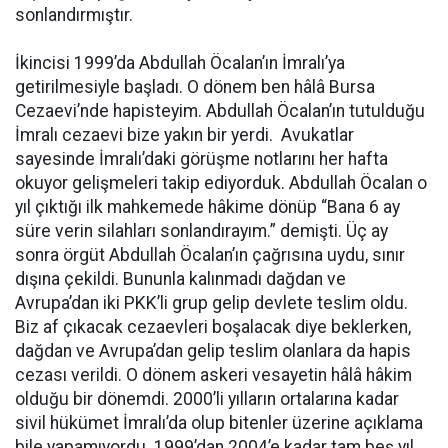
sonlandırmıştır.
İkincisi 1999’da Abdullah Öcalan’ın İmralı’ya
getirilmesiyle başladı. O dönem ben hâlâ Bursa
Cezaevi’nde hapisteyim. Abdullah Öcalan’ın tutulduğu
İmralı cezaevi bize yakın bir yerdi. Avukatlar
sayesinde İmralı’daki görüşme notlarını her hafta
okuyor gelişmeleri takip ediyorduk. Abdullah Öcalan o
yıl çıktığı ilk mahkemede hâkime dönüp “Bana 6 ay
süre verin silahları sonlandırayım.” demişti. Üç ay
sonra örgüt Abdullah Öcalan’ın çağrısına uydu, sınır
dışına çekildi. Bununla kalınmadı dağdan ve
Avrupa’dan iki PKK’li grup gelip devlete teslim oldu.
Biz af çıkacak cezaevleri boşalacak diye beklerken,
dağdan ve Avrupa’dan gelip teslim olanlara da hapis
cezası verildi. O dönem askeri vesayetin hâlâ hâkim
olduğu bir dönemdi. 2000’li yılların ortalarına kadar
sivil hükümet İmralı’da olup bitenler üzerine açıklama
bile yapamıyordu. 1999’dan 2004’e kadar tam beş yıl