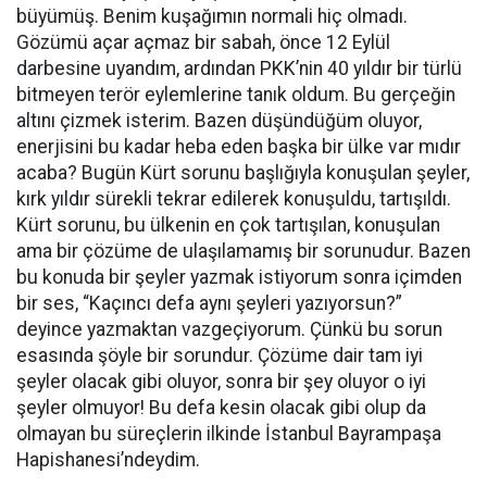
büyümüş. Benim kuşağımın normali hiç olmadı.
Gözümü açar açmaz bir sabah, önce 12 Eylül
darbesine uyandım, ardından PKK’nin 40 yıldır bir türlü
bitmeyen terör eylemlerine tanık oldum. Bu gerçeğin
altını çizmek isterim. Bazen düşündüğüm oluyor,
enerjisini bu kadar heba eden başka bir ülke var mıdır
acaba? Bugün Kürt sorunu başlığıyla konuşulan şeyler,
kırk yıldır sürekli tekrar edilerek konuşuldu, tartışıldı.
Kürt sorunu, bu ülkenin en çok tartışılan, konuşulan
ama bir çözüme de ulaşılamamış bir sorunudur. Bazen
bu konuda bir şeyler yazmak istiyorum sonra içimden
bir ses, “Kaçıncı defa aynı şeyleri yazıyorsun?”
deyince yazmaktan vazgeçiyorum. Çünkü bu sorun
esasında şöyle bir sorundur. Çözüme dair tam iyi
şeyler olacak gibi oluyor, sonra bir şey oluyor o iyi
şeyler olmuyor! Bu defa kesin olacak gibi olup da
olmayan bu süreçlerin ilkinde İstanbul Bayrampaşa
Hapishanesi’ndeydim.