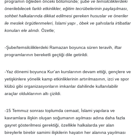
programın öğleden önceki bölümünde
; şube ve temsilciliklerdeki
önerilebilecek farklı etkinlikler, eğitim tecrübelerinin paylaşılması,
sohbet halkalarında dikkat edilmesi gereken hususlar ve öneriler
ile meslek örgütlenmeleri, İslami yapı , öbek ve şahıslarla irtibatlar
konuları ele alındı.
Özetle;
-Şube/temsilciliklerdeki Ramazan boyunca süren teravih, iftar
programlarının bereketli geçtiği dile getirildi.
-Yaz dönemi boyunca Kur'an kurslarının devam ettiği, gençlere ve
yetişkinlere yönelik kamp etkinliklerinin artırılmasının, izci ve spor
klübü gibi organizasyonların imkanlar dahilinde kullanılabilir
araçlar olduklarının altı çizildi.
-15 Temmuz sonrası toplumda cemaat, İslami yapılara ve
kavramlara ilişkin oluşan soğumanın aşılması adına daha fazla
gayret gösterilmesi gerektiği, özellikle halkalarda yer alan
bireylerle birebir samimi ilişkilerin hayatın her alanına yayılması