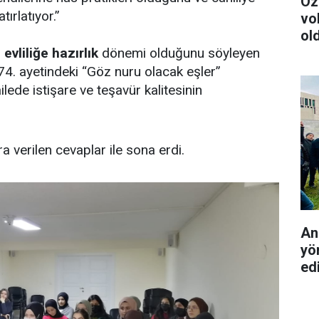
Öz
tırlatıyor.”
vo
ol
,
evliliğe hazırlık
dönemi olduğunu söyleyen
. ayetindeki “Göz nuru olacak eşler”
ede istişare ve teşavür kalitesinin
a verilen cevaplar ile sona erdi.
An
yö
edi