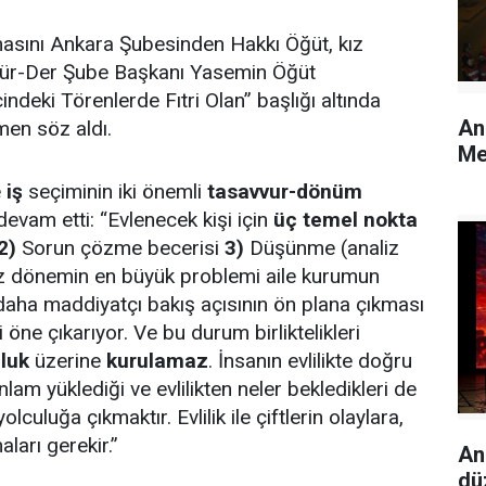
asını Ankara Şubesinden Hakkı Öğüt, kız
gür-Der Şube Başkanı Yasemin Öğüt
indeki Törenlerde Fıtri Olan” başlığı altında
An
en söz aldı.
Me
e
iş
seçiminin iki önemli
tasavvur-dönüm
evam etti: “Evlenecek kişi için
üç temel nokta
2)
Sorun çözme becerisi
3)
Düşünme (analiz
z dönemin en büyük problemi aile kurumun
aha maddiyatçı bakış açısının ön plana çıkması
 öne çıkarıyor. Ve bu durum birliktelikleri
uluk
üzerine
kurulamaz
. İnsanın evlilikte doğru
anlam yüklediği ve evlilikten neler bekledikleri de
lculuğa çıkmaktır. Evlilik ile çiftlerin olaylara,
ları gerekir.”
An
dü