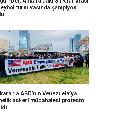
gür-Der, Ankara’daki STK’lar arası
leybol turnuvasında şampiyon
du
kara'da ABD’nin Venezuela’ya
nelik askeri müdahalesi protesto
ldi