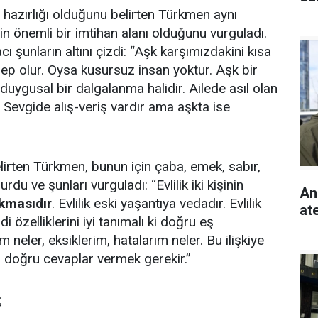
 ön hazırlığı olduğunu belirten Türkmen aynı
in önemli bir imtihan alanı olduğunu vurguladı.
şunların altını çizdi: “Aşk karşımızdakini kısa
ep olur. Oysa kusursuz insan yoktur. Aşk bir
ygusal bir dalgalanma halidir. Ailede asıl olan
 Sevgide alış-veriş vardır ama aşkta ise
lirten Türkmen, bunun için çaba, emek, sabır,
du ve şunları vurguladı: “Evlilik iki kişinin
An
ıkmasıdır
. Evlilik eski yaşantıya vedadır. Evlilik
ate
i özelliklerini iyi tanımalı ki doğru eş
neler, eksiklerim, hatalarım neler. Bu ilişkiye
 doğru cevaplar vermek gerekir.”
;