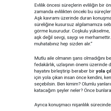
Evlilik öncesi süreçlerin evliliğin bir
zamanda evlilikten önceki bu süreçler
Aşk kavramı üzerinde duran konuşmacı 
süreliğine kusursuz algılamamıza seb
görme kusurudur. Coşkulu yükselme, du
aşk değil sevgi, saygı ve merhamettir.
muhatabınız hep sizden alır.”
Mutlu aile olmanın şans olmadığını be
fedakârlık, uzlaşının önemi üzerinde dur
hayatını birleştirip beraber bir
yola ç
için yola çıkan insan önce kendini, kend
seçebilsin. Ben kimim? Olumlu yanlarım 
katacağım şeyler neler? Önce bunlara
Ayrıca konuşmacı nişanlılık sürecinde