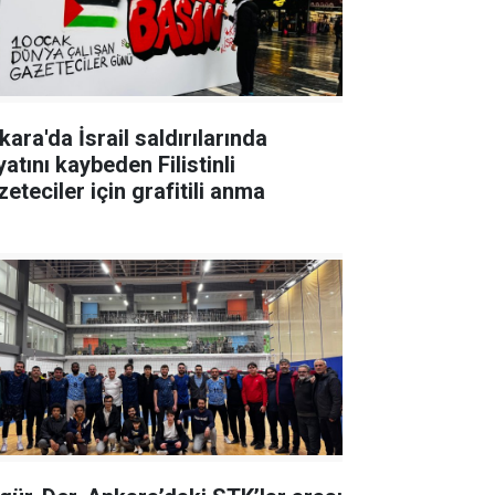
ara'da İsrail saldırılarında
atını kaybeden Filistinli
eteciler için grafitili anma