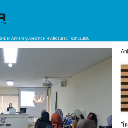
r-Der Ankara Şubesi’nde "evlilik süreci" konuşuldu
An
“İ