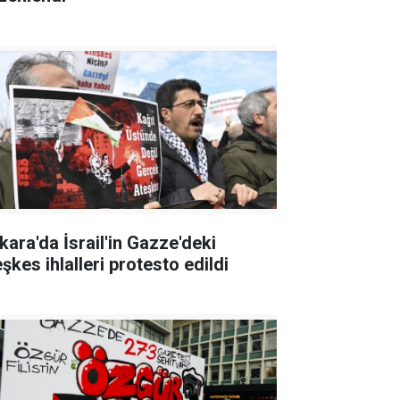
kara'da İsrail'in Gazze'deki
şkes ihlalleri protesto edildi