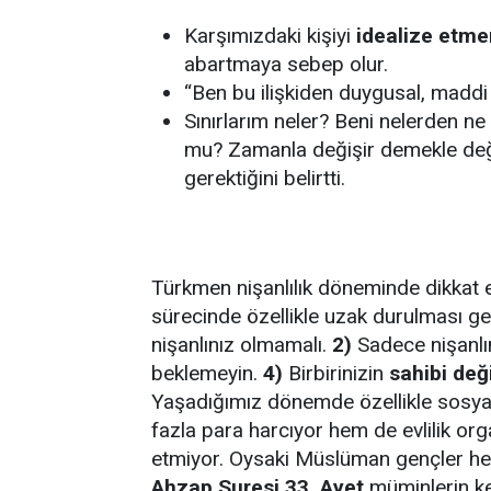
Karşımızdaki kişiyi
idealize etm
abartmaya sebep olur.
“Ben bu ilişkiden duygusal, maddi
Sınırlarım neler? Beni nelerden n
mu? Zamanla değişir demekle deği
gerektiğini belirtti.
Türkmen nişanlılık döneminde dikkat ed
sürecinde özellikle uzak durulması ge
nişanlınız olmamalı.
2)
Sadece nişanlı
beklemeyin.
4)
Birbirinizin
sahibi deği
Yaşadığımız dönemde özellikle sosyal
fazla para harcıyor hem de evlilik or
etmiyor. Oysaki Müslüman gençler hel
Ahzap Suresi 33. Ayet
müminlerin ken