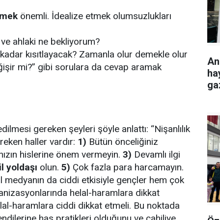
emek
önemli. İdealize etmek olumsuzlukları
 ve ahlaki ne bekliyorum?
e kadar kısıtlayacak? Zamanla olur demekle olur
Ank
şir mi?” gibi sorulara da cevap aramak
hay
gaz
ilmesi gereken şeyleri şöyle anlattı: “Nişanlılık
reken haller vardır:
1)
Bütün önceliğiniz
nızın hislerine önem vermeyin.
3)
Devamlı ilgi
l yoldaşı
olun.
5)
Çok fazla para harcamayın.
 medyanın da ciddi etkisiyle gençler hem çok
ganizasyonlarında helal-haramlara dikkat
al-haramlara ciddi dikkat etmeli. Bu noktada
dilerine has pratikleri olduğunu ve cahiliye