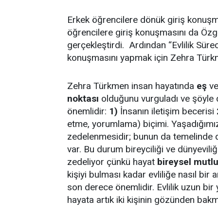
Erkek öğrencilere dönük giriş konuşm
öğrencilere giriş konuşmasını da Öz
gerçekleştirdi. Ardından “Evlilik Sürec
konuşmasını yapmak için Zehra Türkm
Zehra Türkmen insan hayatında
eş
v
noktası
olduğunu vurguladı ve şöyle d
önemlidir:
1)
İnsanın iletişim becerisi
etme, yorumlama) biçimi. Yaşadığımı
zedelenmesidir; bunun da temelinde d
var. Bu durum bireyciliği ve dünyeviliği
zedeliyor çünkü hayat
bireysel mutl
kişiyi bulması kadar evliliğe nasıl bir 
son derece önemlidir. Evlilik uzun bir yo
hayata artık iki kişinin gözünden bakma