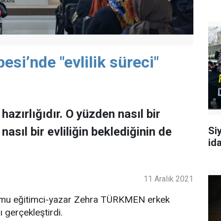
si’nde "evlilik süreci"
n hazırlığıdır. O yüzden nasıl bir
nasıl bir evliliğin beklediğinin de
Siy
id
11 Aralık 2021
umu eğitimci-yazar Zehra TÜRKMEN erkek
ı gerçekleştirdi.