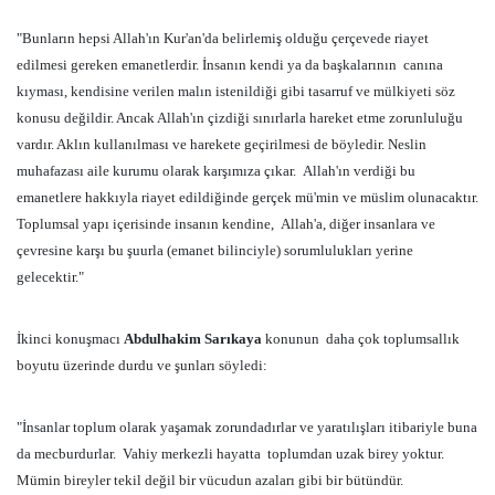
"Bunların hepsi Allah'ın Kur'an'da belirlemiş olduğu çerçevede riayet
edilmesi gereken emanetlerdir. İnsanın kendi ya da başkalarının canına
kıyması, kendisine verilen malın istenildiği gibi tasarruf ve mülkiyeti söz
konusu değildir. Ancak Allah'ın çizdiği sınırlarla hareket etme zorunluluğu
vardır. Aklın kullanılması ve harekete geçirilmesi de böyledir. Neslin
muhafazası aile kurumu olarak karşımıza çıkar.
Allah'ın verdiği bu
emanetlere hakkıyla riayet edildiğinde gerçek mü'min ve müslim olunacaktır.
Toplumsal yapı içerisinde insanın kendine,
Allah'a, diğer insanlara ve
çevresine karşı bu şuurla (emanet bilinciyle) sorumlulukları yerine
gelecektir."
İkinci konuşmacı
Abdulhakim Sarıkaya
konunun daha çok toplumsallık
boyutu üzerinde durdu ve şunları söyledi:
"İnsanlar toplum olarak yaşamak zorundadırlar ve yaratılışları itibariyle buna
da mecburdurlar. Vahiy merkezli hayatta toplumdan uzak birey yoktur.
Mümin bireyler tekil değil bir vücudun azaları gibi bir bütündür.