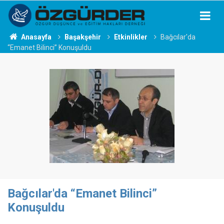
Anasayfa
Başakşehir
Etkinlikler
Bağcılar'da
“Emanet Bilinci” Konuşuldu
Bağcılar'da “Emanet Bilinci”
Konuşuldu