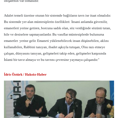
istişarenin var olmasıdır.
Adalet temeli üzerine oturan bir sistemde bağlıların tavrı ise itaat olmalıdır.
Bu sistemde yer alan müntesiplerin özellikleri: İnsani anlamda güvenilir,
emanetleri yerine getiren, borcuna sadık olan, söz verdiğinde sözünü tutan,
hile ve desiselere sapmayanlardır. Bu vasıflar müntesiplerde bulunursa
emanetler yerine gelir. Emaneti yüklenebilecek insan düşünebilen, aklını
kullanabilen, Rabbini tanıyan, ibadet aşkıyla tutuşan, O'nu razı etmeye
çalışan, dünyasını tanıyan, gelişmeleri takip eden, gelişmeler karşısında
İslami bir tavır almaya ve bu tavrını çevresine yaymaya çalışandır."
İdris Öztürk / Haksöz-Haber