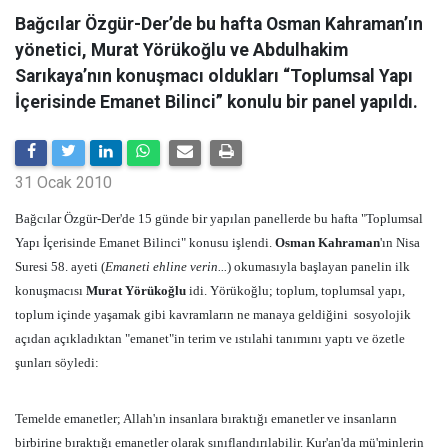
Bağcılar Özgür-Der’de bu hafta Osman Kahraman’ın
yönetici, Murat Yörükoğlu ve Abdulhakim
Sarıkaya’nın konuşmacı oldukları “Toplumsal Yapı
İçerisinde Emanet Bilinci” konulu bir panel yapıldı.
31 Ocak 2010
Bağcılar Özgür-Der'de 15 günde bir yapılan panellerde bu hafta "Toplumsal
Yapı İçerisinde Emanet Bilinci" konusu işlendi.
Osman Kahraman
'ın Nisa
Suresi 58. ayeti (
Emaneti ehline verin...
) okumasıyla başlayan panelin ilk
konuşmacısı
Murat Yörükoğlu
idi. Yörükoğlu; toplum, toplumsal yapı,
toplum içinde yaşamak gibi kavramların ne manaya geldiğini sosyolojik
açıdan açıkladıktan "emanet"in terim ve ıstılahi tanımını yaptı ve özetle
şunları söyledi:
Temelde emanetler; Allah'ın insanlara bıraktığı emanetler ve insanların
birbirine bıraktığı emanetler olarak sınıflandırılabilir. Kur'an'da mü'minlerin