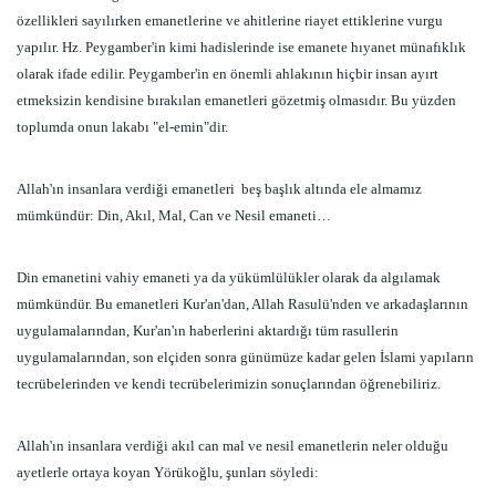
özellikleri sayılırken emanetlerine ve ahitlerine riayet ettiklerine vurgu
yapılır. Hz. Peygamber'in kimi hadislerinde ise emanete hıyanet münafıklık
olarak ifade edilir. Peygamber'in en önemli ahlakının hiçbir insan ayırt
etmeksizin kendisine bırakılan emanetleri gözetmiş olmasıdır. Bu yüzden
toplumda onun lakabı "el-emin"dir.
Allah'ın insanlara verdiği emanetleri beş başlık altında ele almamız
mümkündür: Din, Akıl, Mal, Can ve Nesil emaneti…
Din emanetini vahiy emaneti ya da yükümlülükler olarak da algılamak
mümkündür. Bu emanetleri Kur'an'dan, Allah Rasulü'nden ve arkadaşlarının
uygulamalarından, Kur'an'ın haberlerini aktardığı tüm rasullerin
uygulamalarından, son elçiden sonra günümüze kadar gelen İslami yapıların
tecrübelerinden ve kendi tecrübelerimizin sonuçlarından öğrenebiliriz.
Allah'ın insanlara verdiği akıl can mal ve nesil emanetlerin neler olduğu
ayetlerle ortaya koyan Yörükoğlu, şunları söyledi: