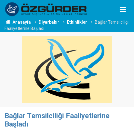
Anasayfa
Diyarbakır
Etkinlikler
Bağlar Temsilciliği
Faaliyetlerine Başladı
Bağlar Temsilciliği Faaliyetlerine
Başladı