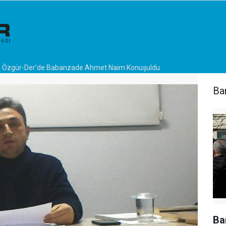
n Özgür-Der’de Babanzade Ahmet Naim Konuşuldu
Bar
Bar