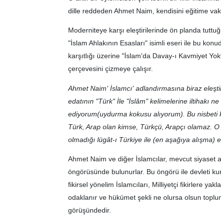
dille reddeden Ahmet Naim, kendisini eğitime vakf
Moderniteye karşı eleştirilerinde ön planda tuttuğ
"İslam Ahlakının Esasları" isimli eseri ile bu kon
karşıtlığı üzerine "İslam'da Davay-ı Kavmiyet Yoktu
çerçevesini çizmeye çalışır.
Ahmet Naim' İslamcı' adlandırmasına biraz eleştire
edatının "Türk" İle "İslâm" kelimelerine iltihakı 
ediyorum(uydurma kokusu alıyorum). Bu nisbeti ken
Türk, Arap olan kimse, Türkçü, Arapçı olamaz. O
olmadığı lügât-ı Türkiye ile (en aşağıya alışma
Ahmet Naim ve diğer İslamcılar, mevcut siyaset an
öngörüsünde bulunurlar. Bu öngörü ile devleti kur
fikirsel yönelim İslamcıları, Milliyetçi fikirlere y
odaklanır ve hükümet şekli ne olursa olsun top
görüşündedir.