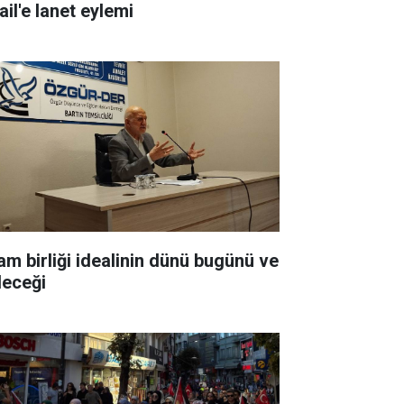
ail'e lanet eylemi
lam birliği idealinin dünü bugünü ve
leceği