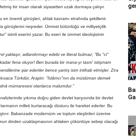
ger
etmiş bir insan olarak siyasetten uzak durmaya çalışır.
u en önemli görüşleri, ahlak kavramı etrafında şekillenir.
uda görüşlerini neşreder. Ümmet bütünlüğü ve milliyetçilik
r" isimli eserini yazar. Bu eseri ile ümmet ideolojisinin
l yaklaşır, adlandırmayı edebi ve literal bulmaz; "Bu "ci"
ne kadar fena oluyor! Ben burada bir mana-yı tasni' istişmam
dilerine şiar edenler bence yanlış isim intihab etmişler. Zira
 kısaca Türkdür, Araptır. "İslâmcı"nın da müslüman demek
) ednâ mümaresesi olanlarca malumdur."
Ba
Ga
alizlerinde yıkıma doğru giden devlet karşısında bir devlet
tarmanın milleti kurtaracağı düsturu ile hareket ederler. Bu
aklaştırır. Babanzade modernizm ve toplum eleştirileri üzerine
lumun dinden uzaklaşmasının ahlaken çöküntüye sebep olacağı