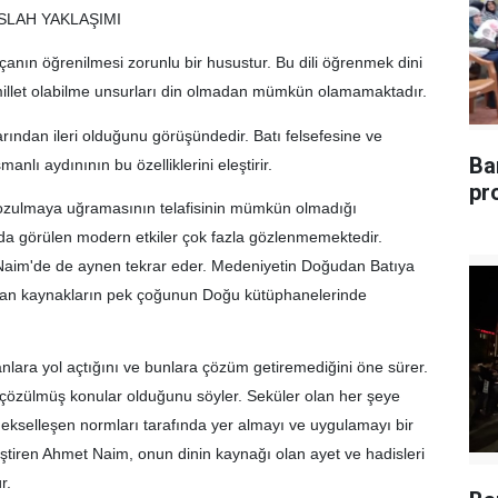
SLAH YAKLAŞIMI
pçanın öğrenilmesi zorunlu bir husustur. Bu dili öğrenmek dini
 millet olabilme unsurları din olmadan mümkün olamamaktadır.
rından ileri olduğunu görüşündedir. Batı felsefesine ve
Ba
lı aydınının bu özelliklerini eleştirir.
pr
n bozulmaya uğramasının telafisinin mümkün olmadığı
 da görülen modern etkiler çok fazla gözlenmemektedir.
t Naim'de de aynen tekrar eder. Medeniyetin Doğudan Batıya
uşturan kaynakların pek çoğunun Doğu kütüphanelerinde
lara yol açtığını ve bunlara çözüm getiremediğini öne sürer.
çözülmüş konular olduğunu söyler. Seküler olan her şeye
nekselleşen normları tarafında yer almayı ve uygulamayı bir
eştiren Ahmet Naim, onun dinin kaynağı olan ayet ve hadisleri
r.