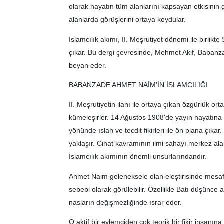
olarak hayatın tüm alanlarını kapsayan etkisinin ger
alanlarda görüşlerini ortaya koydular.
İslamcılık akımı, II. Meşrutiyet dönemi ile birlikte
çıkar. Bu dergi çevresinde, Mehmet Akif, Babanza
beyan eder.
BABANZADE AHMET NAİM'İN İSLAMCILIĞI
II. Meşrutiyetin ilanı ile ortaya çıkan özgürlük ort
kümeleşirler. 14 Ağustos 1908'de yayın hayatına b
yönünde ıslah ve tecdit fikirleri ile ön plana çıka
yaklaşır. Cihat kavramının ilmi sahayı merkez alara
İslamcılık akımının önemli unsurlarındandır.
Ahmet Naim geleneksele olan eleştirisinde mesaf
sebebi olarak görülebilir. Özellikle Batı düşünce a
nasların değişmezliğinde ısrar eder.
O aktif bir eylemciden çok teorik bir fikir insanına