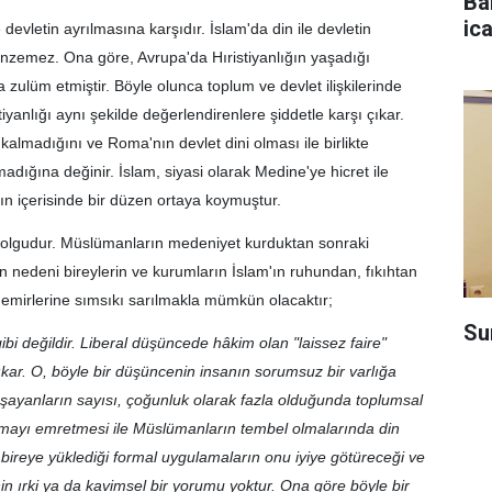
Ba
ica
devletin ayrılmasına karşıdır. İslam'da din ile devletin
enzemez. Ona göre, Avrupa'da Hıristiyanlığın yaşadığı
ulüm etmiştir. Böyle olunca toplum ve devlet ilişkilerinde
stiyanlığı aynı şekilde değerlendirenlere şiddetle karşı çıkar.
 kalmadığını ve Roma'nın devlet dini olması ile birlikte
adığına değinir. İslam, siyasi olarak Medine'ye hicret ile
atın içerisinde bir düzen ortaya koymuştur.
bir olgudur. Müslümanların medeniyet kurduktan sonraki
 nedeni bireylerin ve kurumların İslam'ın ruhundan, fıkıhtan
mirlerine sımsıkı sarılmakla mümkün olacaktır;
Su
ibi değildir. Liberal düşüncede hâkim olan "laissez faire"
ıkar. O, böyle bir düşüncenin insanın sorumsuz bir varlığa
 yaşayanların sayısı, çoğunluk olarak fazla olduğunda toplumsal
ışmayı emretmesi ile Müslümanların tembel olmalarında din
n bireye yüklediği formal uygulamaların onu iyiye götüreceği ve
inin ırki ya da kavimsel bir yorumu yoktur. Ona göre böyle bir