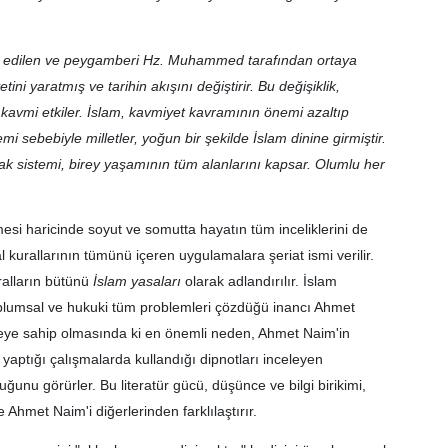
vahy edilen ve peygamberi Hz. Muhammed tarafından ortaya
ni yaratmış ve tarihin akışını değiştirir. Bu değişiklik,
 kavmi etkiler. İslam, kavmiyet kavramının önemi azaltıp
i sebebiyle milletler, yoğun bir şekilde İslam dinine girmiştir.
k sistemi, birey yaşamının tüm alanlarını kapsar. Olumlu her
mesi haricinde soyut ve somutta hayatın tüm inceliklerini de
l kurallarının tümünü içeren uygulamalara şeriat ismi verilir.
ralların bütünü
İslam yasaları
olarak adlandırılır. İslam
, toplumsal ve hukuki tüm problemleri çözdüğü inancı Ahmet
ceye sahip olmasında ki en önemli neden, Ahmet Naim'in
 yaptığı çalışmalarda kullandığı dipnotları inceleyen
uğunu görürler. Bu literatür gücü, düşünce ve bilgi birikimi,
 Ahmet Naim'i diğerlerinden farklılaştırır.