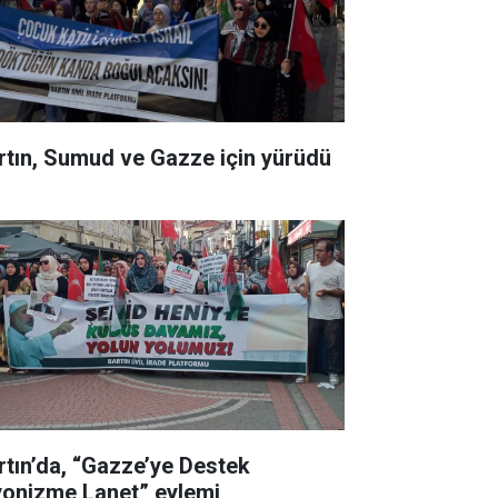
rtın, Sumud ve Gazze için yürüdü
rtın’da, “Gazze’ye Destek
yonizme Lanet” eylemi