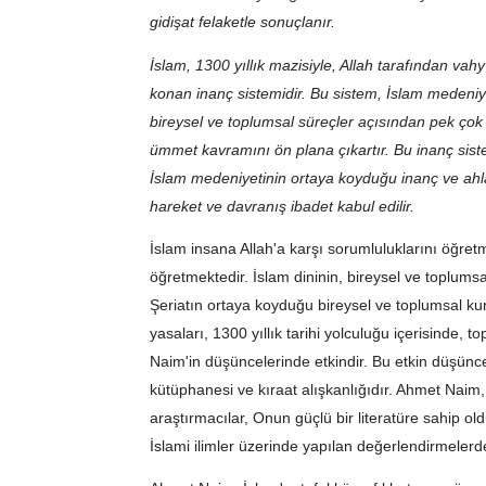
gidişat felaketle sonuçlanır.
İslam, 1300 yıllık mazisiyle, Allah tarafından 
konan inanç sistemidir. Bu sistem, İslam medeniyeti
bireysel ve toplumsal süreçler açısından pek çok
ümmet kavramını ön plana çıkartır. Bu inanç sistem
İslam medeniyetinin ortaya koyduğu inanç ve ahla
hareket ve davranış ibadet kabul edilir.
İslam insana Allah'a karşı sorumluluklarını öğret
öğretmektedir. İslam dininin, bireysel ve toplumsa
Şeriatın ortaya koyduğu bireysel ve toplumsal ku
yasaları, 1300 yıllık tarihi yolculuğu içerisinde
Naim'in düşüncelerinde etkindir. Bu etkin düşün
kütüphanesi ve kıraat alışkanlığıdır. Ahmet Naim,
araştırmacılar, Onun güçlü bir literatüre sahip old
İslami ilimler üzerinde yapılan değerlendirmelerde