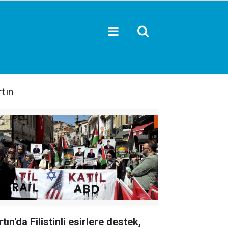
tın
tın'da Filistinli esirlere destek,