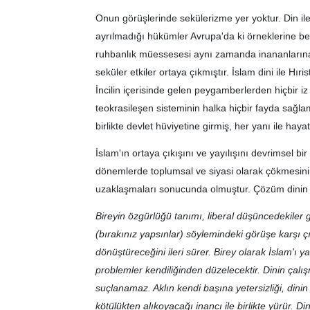
Onun görüşlerinde sekülerizme yer yoktur. Din ile 
ayrılmadığı hükümler Avrupa'da ki örneklerine b
ruhbanlık müessesesi aynı zamanda inananlarına z
seküler etkiler ortaya çıkmıştır. İslam dini ile Hıri
İncilin içerisinde gelen peygamberlerden hiçbir iz
teokrasileşen sisteminin halka hiçbir fayda sağlam
birlikte devlet hüviyetine girmiş, her yanı ile hay
İslam'ın ortaya çıkışını ve yayılışını devrimsel 
dönemlerde toplumsal ve siyasi olarak çökmesinin
uzaklaşmaları sonucunda olmuştur. Çözüm dinin e
Bireyin özgürlüğü tanımı, liberal düşüncedekiler g
(bırakınız yapsınlar) söylemindeki görüşe karşı ç
dönüştüreceğini ileri sürer. Birey olarak İslam'ı
problemler kendiliğinden düzelecektir. Dinin çal
suçlanamaz. Aklın kendi başına yetersizliği, dini
kötülükten alıkoyacağı inancı ile birlikte yürür. D