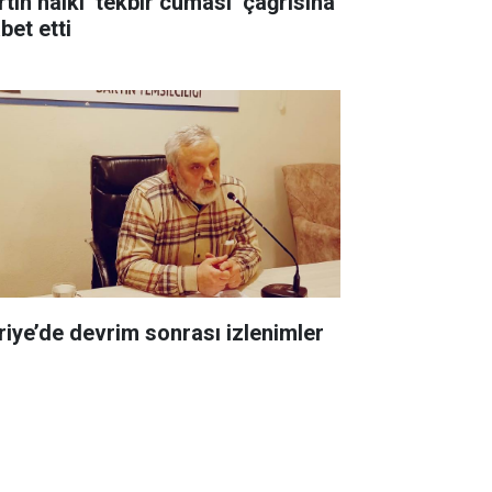
rtın halkı ‘tekbir cuması’ çağrısına
bet etti
riye’de devrim sonrası izlenimler