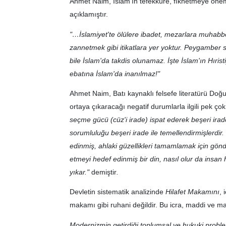
Ahmet Naim, İslam'ın tefekküre, fıkhetmeye önem 
açıklamıştır.
"…İslamiyet'te ölülere ibadet, mezarlara muhabbet
zannetmek gibi itikatlara yer yoktur. Peygamber s
bile İslam'da takdis olunamaz. İşte İslam'ın Hırist
ebatına İslam'da inanılmaz!"
Ahmet Naim, Batı kaynaklı felsefe literatürü Doğuy
ortaya çıkaracağı negatif durumlarla ilgili pek ço
seçme gücü (cüz'i irade) ispat ederek beşeri irade 
sorumluluğu beşeri irade ile temellendirmişlerdir.
edinmiş, ahlaki güzellikleri tamamlamak için gönde
etmeyi hedef edinmiş bir din, nasıl olur da insan
yıkar."
demiştir
.
Devletin sistematik analizinde
Hilafet Makamını
, 
makamı gibi ruhani değildir. Bu icra, maddi ve m
Modernizmin getirdiği toplumsal ve hukuki problem