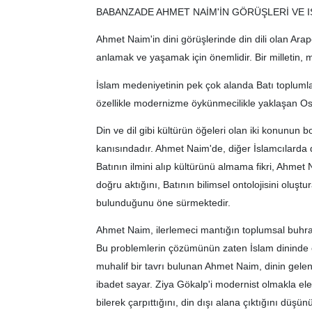
BABANZADE AHMET NAİM'İN GÖRÜŞLERİ VE I
Ahmet Naim'in dini görüşlerinde din dili olan Ara
anlamak ve yaşamak için önemlidir. Bir milletin,
İslam medeniyetinin pek çok alanda Batı toplumla
özellikle modernizme öykünmecilikle yaklaşan Osman
Din ve dil gibi kültürün öğeleri olan iki konunu
kanısındadır. Ahmet Naim'de, diğer İslamcılarda
Batının ilmini alıp kültürünü almama fikri, Ahme
doğru aktığını, Batının bilimsel ontolojisini ol
bulunduğunu öne sürmektedir.
Ahmet Naim, ilerlemeci mantığın toplumsal buhran
Bu problemlerin çözümünün zaten İslam dininde 
muhalif bir tavrı bulunan Ahmet Naim, dinin gele
ibadet sayar. Ziya Gökalp'i modernist olmakla el
bilerek çarpıttığını, din dışı alana çıktığını düşünü