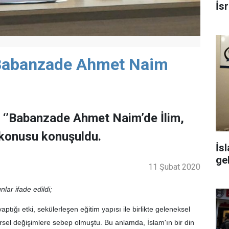
İsr
 Babanzade Ahmet Naim
a ‘’Babanzade Ahmet Naim’de İlim,
’ konusu konuşuldu.
İs
ge
11 Şubat 2020
ar ifade edildi;
tığı etki, sekülerleşen eğitim yapısı ile birlikte geleneksel
irsel değişimlere sebep olmuştu. Bu anlamda, İslam'ın bir din