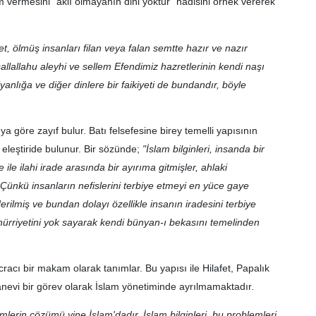
vermesini "aklı olmayanın dini yoktur" hadisini örnek vererek
, ölmüş insanları filan veya falan semtte hazır ve nazır
allallahu aleyhi ve sellem Efendimiz hazretlerinin kendi naşı
iyanlığa ve diğer dinlere bir faikiyeti de bundandır, böyle
a göre zayıf bulur. Batı felsefesine birey temelli yapısının
k eleştiride bulunur. Bir sözünde;
"İslam bilginleri, insanda bir
ile ilahi irade arasında bir ayırıma gitmişler, ahlaki
 Çünkü insanların nefislerini terbiye etmeyi en yüce gaye
rilmiş ve bundan dolayı özellikle insanın iradesini terbiye
 hürriyetini yok sayarak kendi bünyan-ı bekasını temelinden
icracı bir makam olarak tanımlar. Bu yapısı ile Hilafet, Papalık
anevi bir görev olarak İslam yönetiminde ayrılmamaktadır.
lerin çözümü yine İslam'dadır. İslam bilginleri, bu problemleri