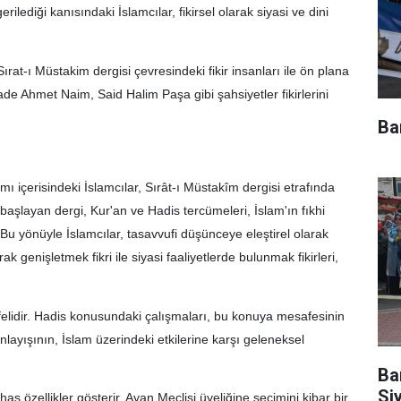
ilediği kanısındaki İslamcılar, fikirsel olarak siyasi ve dini
 Sırat-ı Müstakim dergisi çevresindeki fikir insanları ile ön plana
de Ahmet Naim, Said Halim Paşa gibi şahsiyetler fikirlerini
Ba
amı içerisindeki İslamcılar, Sırât-ı Müstakîm dergisi etrafında
aşlayan dergi, Kur'an ve Hadis tercümeleri, İslam'ın fıkhi
r. Bu yönüyle İslamcılar, tasavvufi düşünceye eleştirel olarak
k genişletmek fikri ile siyasi faaliyetlerde bulunmak fikirleri,
elidir. Hadis konusundaki çalışmaları, bu konuya mesafesinin
nlayışının, İslam üzerindeki etkilerine karşı geleneksel
Ba
Si
 has özellikler gösterir. Ayan Meclisi üyeliğine seçimini kibar bir