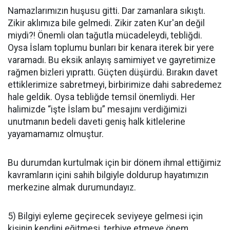
Namazlarımızın huşusu gitti. Dar zamanlara sıkıştı.
Zikir aklımıza bile gelmedi. Zikir zaten Kur'an değil
miydi?! Önemli olan tağutla mücadeleydi, tebliğdi.
Oysa İslam toplumu bunları bir kenara iterek bir yere
varamadı. Bu eksik anlayış samimiyet ve gayretimize
rağmen bizleri yıprattı. Güçten düşürdü. Bırakın davet
ettiklerimize sabretmeyi, birbirimize dahi sabredemez
hale geldik. Oysa tebliğde temsil önemliydi. Her
halimizde “işte İslam bu” mesajını verdiğimizi
unutmanın bedeli daveti geniş halk kitlelerine
yayamamamız olmuştur.
Bu durumdan kurtulmak için bir dönem ihmal ettiğimiz
kavramların içini sahih bilgiyle doldurup hayatımızın
merkezine almak durumundayız.
5) Bilgiyi eyleme geçirecek seviyeye gelmesi için
kişinin kendini eğitmesi, terbiye etmeye önem