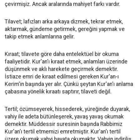
çevirmişiz. Ancak aralarında mahiyet farkı vardır.
Tilavet; lafızları arka arkaya dizmek, tekrar etmek,
aktarmak, gündeme getirmek, gereğini yapmak ve
takip etmek anlamlarına gelir.
Kıraat; tilavete göre daha entelektüel bir okuma
faaliyetidir. Kur'an'ı kıraat etmek, anlamları üzerinde
düşünmek ve aklı harekete geçirmek demektir.
İstiaze emri de kıraat edilmesi gereken Kur'an-ı
Kerim'in başında yer alır. Çünkü şeytan Kur'an'ı anlama
çabasına yönelik kıraatı saptırır, tilaveti değil.
Tertil; özümseyerek, hissederek, yüreğinde duyarak,
vahiy ile adeta bütünleşerek, yavaş yavaş okumak
demektir. Müddessir suresinin başında Rabbimiz
Kur'an'ı tertil etmemizi emretmiştir. Kur'an'ı tertil
üzere okumak vahyi hayata okumaktır. Vahyin indiriliş