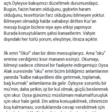
açtı.Öyleyse bakışımızı düzeltmek durumundayız.
Bugün, faizin haram olduğunu, gıybetin haram
olduğunu, tesettürün farz olduğunu bilmeyen yoktur.
Bilmeyen olmadığı halde sahabeyi dirilten Kur'an
mesajı bugün bizlere niye aynı etkiyi yapmıyor.
Burada konuştuklarım şahsi kanaatlerim. Vahyin
dışındaki her türlü yorum, eleştiriye, itiraza açıktır.
İlk emri “Oku!” olan bir dinin mensuplarıyız. Ama “oku”
emrine verdiğimiz kısır mananın esiriyiz. Okumayı,
bilmeyi sadece zihinsel bir faaliyete indirgemişiz.Oysa
Alak suresinde “oku” emri bizim bildiğimiz anlamlarının
yanında “kalbe nakşedileni dile getirmek, toplamak,
bağ kurmak” anlamlarına da gelir. Öyleyse sorumlu bir
mü'min, daha yetkin, iyi bir kul olmak, güçlü beslenmek
için okur. Oysa günümüz müslümanı malumatfuruşluk
için okur hale geldi. Din adına konuşabilmek, zihnimizin
boş kalmaması, sorduklarında cevap verebilmek için