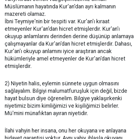
Müslümanın hayatında Kur'an'dan ayrı kalmanın
mazereti olamaz.
İbni Teymiye'nin bir tespiti var. Kur'an'ı kıraat
etmeyenler Kur'an'dan hicret etmişlerdir. Kur'an'ı
okuyup anlamlarını derinden derine düşünüp anlamaya
çalışmayanlar da Kur'an'dan hicret etmişlerdir. Dahası,
Kur'an'ı okuyup anlamını iyice araştıran ancak
hükümleriyle amel etmeyenler de Kur'an'dan hicret
etmişlerdir.
2) Niyetin halis, eylemin sünnete uygun olmasını
sağlayalım. Bilgiyi malumatfuruşluk için değil, bizde
hayat bulsun diye öğrenelim. Bilgiye yaklaşırkenki
niyetimiz bizim kimliğimizi ve kişiliğimizi belirler.
Mü'mini münafıktan ayıran niyetidir.
İlahi vahyin her insana, onu her okuyana ve anlayana
hidayet garantisi yoktur. Aynı vahiy, ihlasla okuyanı