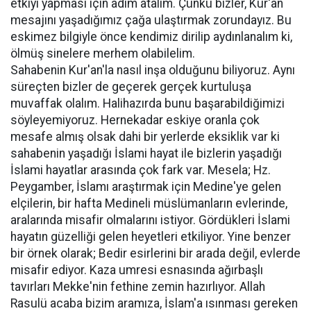
etkiyi yapması için adım atalım. Çünkü bizler, Kur'an
mesajını yaşadığımız çağa ulaştırmak zorundayız. Bu
eskimez bilgiyle önce kendimiz dirilip aydınlanalım ki,
ölmüş sinelere merhem olabilelim.
Sahabenin Kur'an'la nasıl inşa olduğunu biliyoruz. Aynı
süreçten bizler de geçerek gerçek kurtuluşa
muvaffak olalım. Halihazırda bunu başarabildiğimizi
söyleyemiyoruz. Hernekadar eskiye oranla çok
mesafe almış olsak dahi bir yerlerde eksiklik var ki
sahabenin yaşadığı İslami hayat ile bizlerin yaşadığı
İslami hayatlar arasında çok fark var. Mesela; Hz.
Peygamber, İslamı araştırmak için Medine'ye gelen
elçilerin, bir hafta Medineli müslümanların evlerinde,
aralarında misafir olmalarını istiyor. Gördükleri İslami
hayatın güzelliği gelen heyetleri etkiliyor. Yine benzer
bir örnek olarak; Bedir esirlerini bir arada değil, evlerde
misafir ediyor. Kaza umresi esnasında ağırbaşlı
tavırları Mekke'nin fethine zemin hazırlıyor. Allah
Rasulü acaba bizim aramıza, İslam'a ısınması gereken