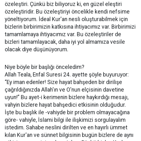
özeleştiri. Çünkü biz biliyoruz ki, en güzel eleştiri
özeleştiridir. Bu özeleştiriyi öncelikle kendi nefsime
yöneltiyorum. İdeal Kur'an nesli oluşturabilmek için
bizlerin birbirimizin katkısına ihtiyacımız var. Birbirimizi
tamamlamaya ihtiyacımız var. Bu özeleştiriler de
bizleri tamamlayacak, daha iyi yol almamıza vesile
olacak diye düşünüyorum.
Niye böyle bir başlığı önceledim?
Allah Teala, Enfal Suresi 24. ayette şöyle buyuruyor:
“Ey iman edenler! Size hayat bahşeden bir dirilişe
çağrıldığınızda Allah'ın ve O'nun elçisinin davetine
uyun!” Bu ayet-i kerimenin bizlere haykırdığı mesajı,
vahyin bizlere hayat bahşedici etkisinin olduğudur.
İşte bu başlık ile -vahiyde bir problem olmayacağına
göre- vahiyle, İslami bilgi ile ilişkimizi sorgulayalım
istedim. Sahabe neslini dirilten ve en hayırlı ümmet
kılan Kur'an ve sünnet bilgisinin bugün bizlere de aynı