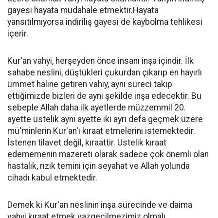
gayesi hayata müdahale etmektir.Hayata
yansıtılmıyorsa indiriliş gayesi de kaybolma tehlikesi
içerir.
Kur'an vahyi, herşeyden önce insanı inşa içindir. İlk
sahabe neslini, düştükleri çukurdan çıkarıp en hayırlı
ümmet haline getiren vahiy, aynı süreci takip
ettiğimizde bizleri de aynı şekilde inşa edecektir. Bu
sebeple Allah daha ilk ayetlerde müzzemmil 20.
ayette üstelik aynı ayette iki ayrı defa geçmek üzere
mü'minlerin Kur'an'ı kıraat etmelerini istemektedir.
İstenen tilavet değil, kıraattir. Üstelik kıraat
edememenin mazereti olarak sadece çok önemli olan
hastalık, rızık temini için seyahat ve Allah yolunda
cihadı kabul etmektedir.
Demek ki Kur'an neslinin inşa sürecinde ve daima
vahyi kıraat etmek vazgeçilmezimiz olmalı.