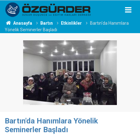
Anasayfa
Bartın
Etkinlikler
Bartın'da Hanımlara
Yönelik Seminerler Başladı
Bartın'da Hanımlara Yönelik
Seminerler Başladı