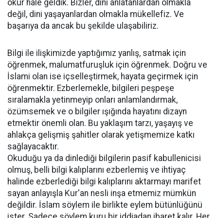
okur hale geldik. Bizler, dini anlatanlardan olmakla
değil, dini yaşayanlardan olmakla mükellefiz. Ve
başarıya da ancak bu şekilde ulaşabiliriz.
Bilgi ile ilişkimizde yaptığımız yanlış, satmak için
öğrenmek, malumatfuruşluk için öğrenmek. Doğru ve
İslami olan ise içselleştirmek, hayata geçirmek için
öğrenmektir. Ezberlemekle, bilgileri peşpeşe
sıralamakla yetinmeyip onları anlamlandırmak,
özümsemek ve o bilgiler ışığında hayatını dizayn
etmektir önemli olan. Bu yaklaşım tarzı, yaşayış ve
ahlakça gelişmiş şahitler olarak yetişmemize katkı
sağlayacaktır.
Okuduğu ya da dinlediği bilgilerin pasif kabullenicisi
olmuş, belli bilgi kalıplarını ezberlemiş ve ihtiyaç
halinde ezberlediği bilgi kalıplarını aktarmayı marifet
sayan anlayışla Kur'an nesli inşa etmemiz mümkün
değildir. İslam söylem ile birlikte eylem bütünlüğünü
ister. Sadece söylem kuru bir iddiadan ibaret kalır. Her