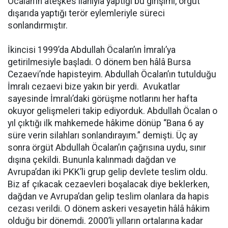
Öcalan’ın ateşkes ilanıyla yaptığı bu girişimi, örgüt
dışarıda yaptığı terör eylemleriyle süreci
sonlandırmıştır.
İkincisi 1999’da Abdullah Öcalan’ın İmralı’ya
getirilmesiyle başladı. O dönem ben hâlâ Bursa
Cezaevi’nde hapisteyim. Abdullah Öcalan’ın tutulduğu
İmralı cezaevi bize yakın bir yerdi. Avukatlar
sayesinde İmralı’daki görüşme notlarını her hafta
okuyor gelişmeleri takip ediyorduk. Abdullah Öcalan o
yıl çıktığı ilk mahkemede hâkime dönüp “Bana 6 ay
süre verin silahları sonlandırayım.” demişti. Üç ay
sonra örgüt Abdullah Öcalan’ın çağrısına uydu, sınır
dışına çekildi. Bununla kalınmadı dağdan ve
Avrupa’dan iki PKK’li grup gelip devlete teslim oldu.
Biz af çıkacak cezaevleri boşalacak diye beklerken,
dağdan ve Avrupa’dan gelip teslim olanlara da hapis
cezası verildi. O dönem askeri vesayetin hâlâ hâkim
olduğu bir dönemdi. 2000’li yılların ortalarına kadar