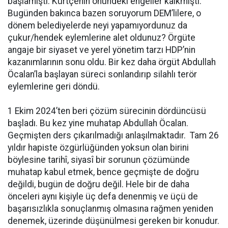
başlamıştı. Kürtçenin önündeki engeller kalkmıştı.
Bugünden bakınca bazen soruyorum DEM’lilere, o
dönem belediyelerde neyi yapamıyordunuz da
çukur/hendek eylemlerine alet oldunuz? Örgüte
angaje bir siyaset ve yerel yönetim tarzı HDP’nin
kazanımlarının sonu oldu. Bir kez daha örgüt Abdullah
Öcalan’la başlayan süreci sonlandırıp silahlı terör
eylemlerine geri döndü.
1 Ekim 2024’ten beri çözüm sürecinin dördüncüsü
başladı. Bu kez yine muhatap Abdullah Öcalan.
Geçmişten ders çıkarılmadığı anlaşılmaktadır. Tam 26
yıldır hapiste özgürlüğünden yoksun olan birini
böylesine tarihî, siyasî bir sorunun çözümünde
muhatap kabul etmek, bence geçmişte de doğru
değildi, bugün de doğru değil. Hele bir de daha
önceleri aynı kişiyle üç defa denenmiş ve üçü de
başarısızlıkla sonuçlanmış olmasına rağmen yeniden
denemek, üzerinde düşünülmesi gereken bir konudur.