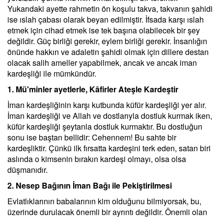
Yukarıdaki ayette rahmetin ön koşulu takva, takvanın şahidi
ise ıslah çabası olarak beyan edilmiştir. İfsada karşı ıslah
etmek için cihad etmek ise tek başına olabilecek bir şey
değildir. Güç birliği gerekir, eylem birliği gerekir. İnsanlığın
önünde hakkın ve adaletin şahidi olmak için dillere destan
olacak salih ameller yapabilmek, ancak ve ancak iman
kardeşliği ile mümkündür.
1. Mü'minler ayetlerle, Kâfirler Ateşle Kardeştir
İman kardeşliğinin karşı kutbunda küfür kardeşliği yer alır.
İman kardeşliği ve Allah ve dostlarıyla dostluk kurmak iken,
küfür kardeşliği şeytanla dostluk kurmaktır. Bu dostluğun
sonu ise baştan bellidir: Cehennem! Bu sahte bir
kardeşliktir. Çünkü ilk fırsatta kardeşini terk eden, satan biri
aslında o kimsenin bırakın kardeşi olmayı, olsa olsa
düşmanıdır.
2. Nesep Bağının İman Bağı ile Pekiştirilmesi
Evlatlıklarının babalarının kim olduğunu bilmiyorsak, bu,
üzerinde durulacak önemli bir ayrıntı değildir. Önemli olan