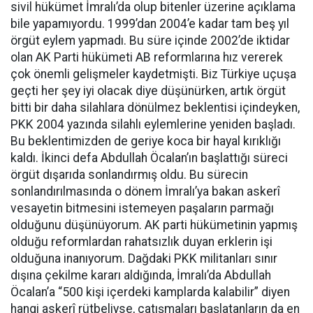
sivil hükümet İmralı’da olup bitenler üzerine açıklama
bile yapamıyordu. 1999’dan 2004’e kadar tam beş yıl
örgüt eylem yapmadı. Bu süre içinde 2002’de iktidar
olan AK Parti hükümeti AB reformlarına hız vererek
çok önemli gelişmeler kaydetmişti. Biz Türkiye uçuşa
geçti her şey iyi olacak diye düşünürken, artık örgüt
bitti bir daha silahlara dönülmez beklentisi içindeyken,
PKK 2004 yazında silahlı eylemlerine yeniden başladı.
Bu beklentimizden de geriye koca bir hayal kırıklığı
kaldı. İkinci defa Abdullah Öcalan’ın başlattığı süreci
örgüt dışarıda sonlandırmış oldu. Bu sürecin
sonlandırılmasında o dönem İmralı’ya bakan askerî
vesayetin bitmesini istemeyen paşaların parmağı
olduğunu düşünüyorum. AK parti hükümetinin yapmış
olduğu reformlardan rahatsızlık duyan erklerin işi
olduğuna inanıyorum. Dağdaki PKK militanları sınır
dışına çekilme kararı aldığında, İmralı’da Abdullah
Öcalan’a “500 kişi içerdeki kamplarda kalabilir” diyen
hangi askerî rütbeliyse, çatışmaları başlatanların da en