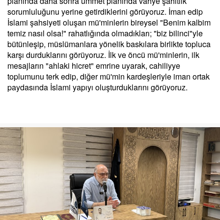
planında daha sonra ümmet planında vahye şahitlik
sorumluluğunu yerine getirdiklerini görüyoruz. İman edip
İslami şahsiyeti oluşan mü'minlerin bireysel "Benim kalbim
temiz nasıl olsa!" rahatlığında olmadıkları; "biz bilinci"yle
bütünleşip, müslümanlara yönelik baskılara birlikte topluca
karşı durduklarını görüyoruz. İlk ve öncü mü'minlerin, ilk
mesajların "ahlaki hicret" emrine uyarak, cahiliyye
toplumunu terk edip, diğer mü'min kardeşleriyle iman ortak
paydasında İslami yapıyı oluşturduklarını görüyoruz.