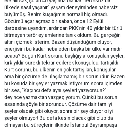
ele alırsak, şu an 40 yaşında olanlar “terörsüz bir
ülkede nasıl yaşanır” yaşam deneyiminden habersiz
büyümüş. Benim kuşağımın normali hiç olmadı.
Gözümü açar açmaz bir sabah, önce 12 Eylül
darbesine uyandım, ardından PKK’nin 40 yıldır bir türlü
bitmeyen terör eylemlerine tanık oldum. Bu gerçeğin
altını çizmek isterim. Bazen düşündüğüm oluyor,
enerjisini bu kadar heba eden başka bir ülke var mıdır
acaba? Bugün Kürt sorunu başlığıyla konuşulan şeyler,
kırk yıldır sürekli tekrar edilerek konuşuldu, tartışıldı.
Kürt sorunu, bu ülkenin en çok tartışılan, konuşulan
ama bir çözüme de ulaşılamamış bir sorunudur. Bazen
bu konuda bir şeyler yazmak istiyorum sonra içimden
bir ses, “Kaçıncı defa aynı şeyleri yazıyorsun?”
deyince yazmaktan vazgeçiyorum. Çünkü bu sorun
esasında şöyle bir sorundur. Çözüme dair tam iyi
şeyler olacak gibi oluyor, sonra bir şey oluyor o iyi
şeyler olmuyor! Bu defa kesin olacak gibi olup da
olmayan bu süreçlerin ilkinde İstanbul Bayrampaşa