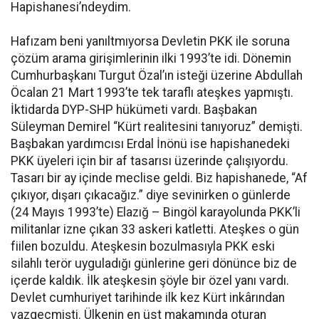
Hapishanesi’ndeydim.
Hafızam beni yanıltmıyorsa Devletin PKK ile soruna
çözüm arama girişimlerinin ilki 1993’te idi. Dönemin
Cumhurbaşkanı Turgut Özal’ın isteği üzerine Abdullah
Öcalan 21 Mart 1993’te tek taraflı ateşkes yapmıştı.
İktidarda DYP-SHP hükümeti vardı. Başbakan
Süleyman Demirel “Kürt realitesini tanıyoruz” demişti.
Başbakan yardımcısı Erdal İnönü ise hapishanedeki
PKK üyeleri için bir af tasarısı üzerinde çalışıyordu.
Tasarı bir ay içinde meclise geldi. Biz hapishanede, “Af
çıkıyor, dışarı çıkacağız.” diye sevinirken o günlerde
(24 Mayıs 1993’te) Elazığ – Bingöl karayolunda PKK’li
militanlar izne çıkan 33 askeri katletti. Ateşkes o gün
fiilen bozuldu. Ateşkesin bozulmasıyla PKK eski
silahlı terör uyguladığı günlerine geri dönünce biz de
içerde kaldık. İlk ateşkesin şöyle bir özel yanı vardı.
Devlet cumhuriyet tarihinde ilk kez Kürt inkârından
vazgeçmişti. Ülkenin en üst makamında oturan