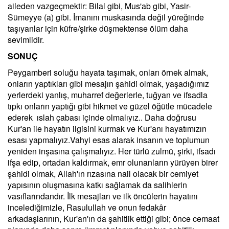
aileden vazgeçmektir: Bilal gibi, Mus'ab gibi, Yasir-
Sümeyye (a) gibi. İmanını muskasında değil yüreğinde
taşıyanlar için küfre/şirke düşmektense ölüm daha
sevimlidir.
SONUÇ
Peygamberi soluğu hayata taşımak, onları örnek almak,
onların yaptıkları gibi mesajın şahidi olmak, yaşadığımız
yerlerdeki yanlış, muharref değerlerle, tuğyan ve ifsadla
tıpkı onların yaptığı gibi hikmet ve güzel öğütle mücadele
ederek ıslah çabası içinde olmalıyız.. Daha doğrusu
Kur'an ile hayatın ilgisini kurmak ve Kur'anı hayatımızın
esası yapmalıyız.Vahyi esas alarak insanın ve toplumun
yeniden inşasına çalışmalıyız. Her türlü zulmü, şirki, ifsadı
ifşa edip, ortadan kaldırmak, emr olunanların yürüyen birer
şahidi olmak, Allah'ın rızasına nail olacak bir cemiyet
yapısının oluşmasına katkı sağlamak da salihlerin
vasıflarındandır. İlk mesajları ve ilk öncülerin hayatını
incelediğimizle, Rasulullah ve onun fedakâr
arkadaşlarının, Kur'an'ın da şahitlik ettiği gibi; önce cemaat