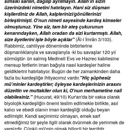
sımsıkı sarılın, dağılıp ayrılmayın. Allah'ın sizin
üzerinizdeki nimetini hatırlayın. Hani siz düşman
kişilerdiniz de Allah, kalplerinizi/gönüllerinizi
birleştirmişti. O'nun nimeti sayesinde kardeş kimseler
olmuştunuz. Yine siz, tam bir ateş çukurunun
kenarındayken, Allah oradan da sizi kurtarmıştı. Allah,
size âyetlerini işte böyle açıklar"
(Âl-i İmrân 3/103).
Rabbimiz, cahiliyye döneminde birbirlerine
düşmanlıklarıyla ve savaşlarıyla -ki bu savaşlar 120 yıl
sürmüştür- ün salmış Medineli Evs ve Hazrec kabilesine
mensup fertlerin iman bağıyla nasıl kardeşler haline
geldiklerini hatırlatıyor. Bugün de her zamankinden daha
fazla bu kardeşliğe ihtiyacımız vardır.
"Hiç şüphesiz
mü'minler kardeştirler; öyleyse kardeşlerinizin arasını
düzeltin ve muttakiler olun ki, O'nun merhametine nail
olabilesiniz."
(Hucurat, 49/10) Kur'an'da bir vakıa olarak
biyolojik kardeşliğin önemi teslim edilmekle birlikte, asıl
kalıcı ve ebedi olanın iman kardeşliği olduğu beyan
edilmiştir. Kendi seçimimiz olmayan, emek sarf
etmediğimiz bir şeyle ilgili olarak övünmek de yerinmek de
yersizdir. Çünkü mü'min olmak bilinçli bir tercihtir.