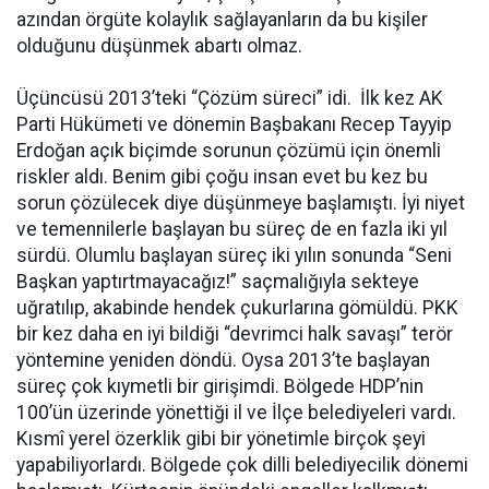
azından örgüte kolaylık sağlayanların da bu kişiler
olduğunu düşünmek abartı olmaz.
Üçüncüsü 2013’teki “Çözüm süreci” idi. İlk kez AK
Parti Hükümeti ve dönemin Başbakanı Recep Tayyip
Erdoğan açık biçimde sorunun çözümü için önemli
riskler aldı. Benim gibi çoğu insan evet bu kez bu
sorun çözülecek diye düşünmeye başlamıştı. İyi niyet
ve temennilerle başlayan bu süreç de en fazla iki yıl
sürdü. Olumlu başlayan süreç iki yılın sonunda “Seni
Başkan yaptırtmayacağız!” saçmalığıyla sekteye
uğratılıp, akabinde hendek çukurlarına gömüldü. PKK
bir kez daha en iyi bildiği “devrimci halk savaşı” terör
yöntemine yeniden döndü. Oysa 2013’te başlayan
süreç çok kıymetli bir girişimdi. Bölgede HDP’nin
100’ün üzerinde yönettiği il ve İlçe belediyeleri vardı.
Kısmî yerel özerklik gibi bir yönetimle birçok şeyi
yapabiliyorlardı. Bölgede çok dilli belediyecilik dönemi