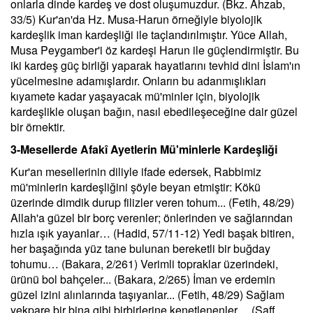
onlarla dinde kardeş ve dost oluşumuzdur. (Bkz. Ahzab,
33/5) Kur'an'da Hz. Musa-Harun örneğiyle biyolojik
kardeşlik iman kardeşliği ile taçlandırılmıştır. Yüce Allah,
Musa Peygamber'i öz kardeşi Harun ile güçlendirmiştir. Bu
iki kardeş güç birliği yaparak hayatlarını tevhid dini İslam'ın
yücelmesine adamışlardır. Onların bu adanmışlıkları
kıyamete kadar yaşayacak mü'minler için, biyolojik
kardeşlikle oluşan bağın, nasıl ebedileşeceğine dair güzel
bir örnektir.
3-Mesellerde Afakî Ayetlerin Mü'minlerle Kardeşliği
Kur'an mesellerinin diliyle ifade edersek, Rabbimiz
mü'minlerin kardeşliğini şöyle beyan etmiştir: Kökü
üzerinde dimdik durup filizler veren tohum... (Fetih, 48/29)
Allah'a güzel bir borç verenler; önlerinden ve sağlarından
hızla ışık yayanlar… (Hadid, 57/11-12) Yedi başak bitiren,
her başağında yüz tane bulunan bereketli bir buğday
tohumu… (Bakara, 2/261) Verimli topraklar üzerindeki,
ürünü bol bahçeler... (Bakara, 2/265) İman ve erdemin
güzel izini alınlarında taşıyanlar... (Fetih, 48/29) Sağlam
yekpare bir bina gibi birbirlerine kenetlenenler… (Saff,