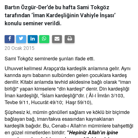
Bartın Özgür-Der’de bu hafta Sami Tokgöz
tarafından ‘İman Kardeşliğinin Vahiyle İnşası’
konulu seminer verildi.
20 Ocak 2015
Sami Tokgöz seminerde şunları ifade etti.
Uhuvvet kelimesi Arapça'da kardeşlik anlamına gelir. Aynı
karında aynı babanın sulbünden gelen çocuklara kardeş
denilir. Kitabi anlamda tevhid akidesine bağlı olarak "iman
birliği" yapan kimselere "din kardeşi" denir. Din kardeşliği
İman kardeşliği, "İslam kardeşliği"dir. ( Âl-i İmrân 3/103,
Tevbe 9/11, Hucurât 49/10; Haşr 59/10),
Şüphesiz ki, mümin gönülleri sağlam ve köklü bir biçimde
bağlayan bağ, iman/takva esasından kaynaklanan
kardeşlik bağıdır. Bu, Cenab-ı Allah'ın müminlere bahşettiği
en güzel nimetlerden biridir:
"Hepiniz Allah'ın ipine