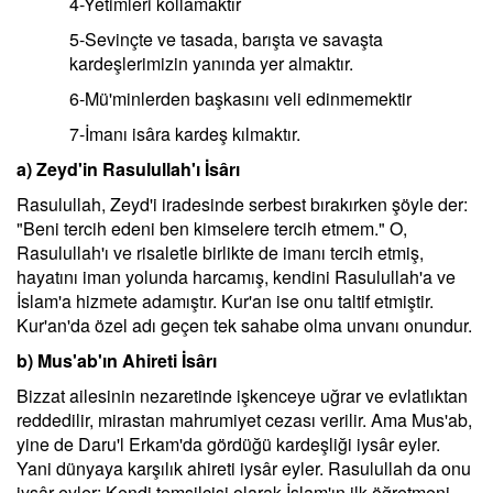
4-Yetimleri kollamaktır
5-Sevinçte ve tasada, barışta ve savaşta
kardeşlerimizin yanında yer almaktır.
6-Mü'minlerden başkasını veli edinmemektir
7-İmanı isâra kardeş kılmaktır.
a) Zeyd'in Rasulullah'ı İsârı
Rasulullah, Zeyd'i iradesinde serbest bırakırken şöyle der:
"Beni tercih edeni ben kimselere tercih etmem." O,
Rasulullah'ı ve risaletle birlikte de imanı tercih etmiş,
hayatını iman yolunda harcamış, kendini Rasulullah'a ve
İslam'a hizmete adamıştır. Kur'an ise onu taltif etmiştir.
Kur'an'da özel adı geçen tek sahabe olma unvanı onundur.
b) Mus'ab'ın Ahireti İsârı
Bizzat ailesinin nezaretinde işkenceye uğrar ve evlatlıktan
reddedilir, mirastan mahrumiyet cezası verilir. Ama Mus'ab,
yine de Daru'l Erkam'da gördüğü kardeşliği iysâr eyler.
Yani dünyaya karşılık ahireti iysâr eyler. Rasulullah da onu
iysâr eyler: Kendi temsilcisi olarak İslam'ın ilk öğretmeni