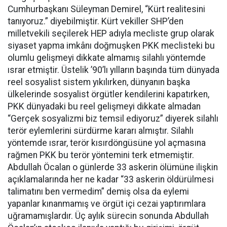
Cumhurbaşkanı Süleyman Demirel, “Kürt realitesini
tanıyoruz.” diyebilmiştir. Kürt vekiller SHP’den
milletvekili seçilerek HEP adıyla mecliste grup olarak
siyaset yapma imkânı doğmuşken PKK meclisteki bu
olumlu gelişmeyi dikkate almamış silahlı yöntemde
ısrar etmiştir. Üstelik ’90’lı yılların başında tüm dünyada
reel sosyalist sistem yıkılırken, dünyanın başka
ülkelerinde sosyalist örgütler kendilerini kapatırken,
PKK dünyadaki bu reel gelişmeyi dikkate almadan
“Gerçek sosyalizmi biz temsil ediyoruz” diyerek silahlı
terör eylemlerini sürdürme kararı almıştır. Silahlı
yöntemde ısrar, terör kısırdöngüsüne yol açmasına
rağmen PKK bu terör yöntemini terk etmemiştir.
Abdullah Öcalan o günlerde 33 askerin ölümüne ilişkin
açıklamalarında her ne kadar “33 askerin öldürülmesi
talimatını ben vermedim” demiş olsa da eylemi
yapanlar kınanmamış ve örgüt içi cezai yaptırımlara
uğramamışlardır. Üç aylık sürecin sonunda Abdullah