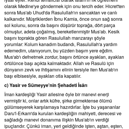
olarak Medine'ye göndermek için onu tercih eder. Hicret'ten
sonra Mus'ab Uhud'da Rasulullah'ın sancaktarı ve canlı
kalkanıdır. Müşriklerden İbnu Kamia, önce onun sağ sonra
sol kolunu, sonra da başını düşürür toprağa, dört parça
olmuştur, adeta çoğalmış, bereketlenmiştir Mus'ab. Kesik
başını toprakta gören Rasulullah manzarayı şöyle
yorumlar: Kolum kanadım budandı, Rasulullah'a yardım
edemedim, utanıyorum, bu yüzden başım yere eğdim.
Mus'ab'ı defnetmek zordur, başını örtünce ayakları, ayakları
örtülünce başı açıkta kalmaktadır. Allah ve Rasulü için
dünyanın zevk ve ihtişamını elinin tersiyle iten Mus'ab'ın
başı elbisesiyle, ayakları otla kapatılır.
c) Yasir ve Sümeyye'nin Şehadeti İsârı
İman kardeşliği Yasir ailesine öyle bir manevi enerji
vermiştir ki, onlar artık küfre, şirke girmektense ölümü
gülümseyerek karşılamaya hazırdırlar. İşte bu yaşananlar
Daru'l-Erkam'da kurulan kardeşliğin mahiyeti, derecesi ve
sağladığı manevi donanıma ilişkin Mus'ab'ın verdiği
ipuçlarıdır. Çünkü iman, yeri geldiğinde işten, aştan, eşten,