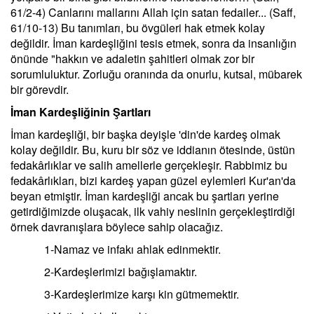
61/2-4) Canlarını mallarını Allah için satan fedailer... (Saff,
61/10-13) Bu tanımları, bu övgüleri hak etmek kolay
değildir. İman kardeşliğini tesis etmek, sonra da insanlığın
önünde "hakkın ve adaletin şahitleri olmak zor bir
sorumluluktur. Zorluğu oranında da onurlu, kutsal, mübarek
bir görevdir.
İman Kardeşliğinin Şartları
İman kardeşliği, bir başka deyişle 'din'de kardeş olmak
kolay değildir. Bu, kuru bir söz ve iddianın ötesinde, üstün
fedakârlıklar ve salih amellerle gerçekleşir. Rabbimiz bu
fedakârlıkları, bizi kardeş yapan güzel eylemleri Kur'an'da
beyan etmiştir. İman kardeşliği ancak bu şartları yerine
getirdiğimizde oluşacak, ilk vahiy neslinin gerçekleştirdiği
örnek davranışlara böylece sahip olacağız.
1-Namaz ve infakı ahlak edinmektir.
2-Kardeşlerimizi bağışlamaktır.
3-Kardeşlerimize karşı kin gütmemektir.