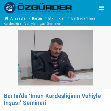
Anasayfa
Bartın
Etkinlikler
Bartın'da ‘İman
Kardeşliğinin Vahiyle İnşası’ Semineri
Bartın'da ‘İman Kardeşliğinin Vahiyle
İnşası’ Semineri