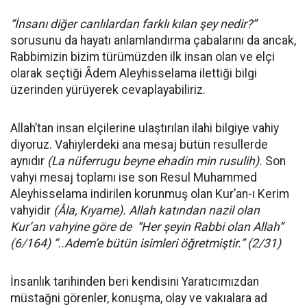
“İnsanı diğer canlılardan farklı kılan şey nedir?”
sorusunu da hayatı anlamlandırma çabalarını da ancak,
Rabbimizin bizim türümüzden ilk insan olan ve elçi
olarak seçtiği Âdem Aleyhisselama ilettiği bilgi
üzerinden yürüyerek cevaplayabiliriz.
Allah’tan insan elçilerine ulaştırılan ilahi bilgiye vahiy
diyoruz. Vahiylerdeki ana mesaj bütün resullerde
aynıdır
(La nüferrugu beyne ehadin min rusulih).
Son
vahyi mesaj toplamı ise son Resul Muhammed
Aleyhisselama indirilen korunmuş olan Kur’an-ı Kerim
vahyidir
(Âla, Kıyame). Allah katından nazil olan
Kur’an vahyine göre de “Her şeyin Rabbi olan Allah”
(6/164) “..Adem’e bütün isimleri öğretmiştir.” (2/31)
İnsanlık tarihinden beri kendisini Yaratıcımızdan
müstağni görenler, konuşma, olay ve vakıalara ad