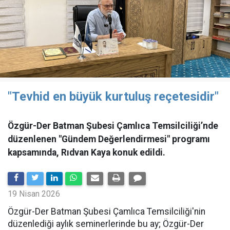
"Tevhid en büyük kurtuluş reçetesidir"
Özgür-Der Batman Şubesi Çamlıca Temsilciliği’nde
düzenlenen "Gündem Değerlendirmesi" programı
kapsamında, Rıdvan Kaya konuk edildi.
19 Nisan 2026
​Özgür-Der Batman Şubesi Çamlıca Temsilciliği'nin
düzenlediği aylık seminerlerinde bu ay; Özgür-Der