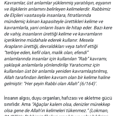
Kavramlar, üst anlamlar yüklenmiş yaratılışın, eşyanın
ve ilişkilerin anlamını belirleyen kelimelerdir. Rabbimiz
de Elçileri vasıtasıyla insanlara, fıtratlarında
mündemiç kılınan kapasiteyle ürettikleri kelime ve
kavramlarla, yani onların lisanı ile hitap eder. Bazı kere
de vahiy, insanların ürettiği kelime ve kavramların
içeriklerine müdahale ederek kullanır. Mesela
Arapların ürettiği, devraldıkları veya tahrif ettiği
“terbiye eden, kefil olan, malik olan, efendi”
anlamlarında insanlar için kullanılan “Rab” kavramı,
yaklaşık anlamlarla yönlendirilip Yaratıcımız için
kullanılan üst bir anlamla yeniden kavramlaştırılmış,
Allah tarafından iletilen kavram olan bir kelime haline
gelmiştir: “Her şeyin Rabbi olan Allah” (6/164)’.
İnsanın algısı, duyu organları, hafızası ve akletme gücü
sınırlıdır. Ama
“Ağaçlar kalem olsa, denizler mürekkep
olsa gene de Allah’ın kelimeleri tükenmez.” (Lokman,