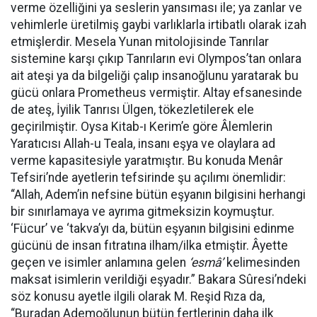
verme özelliğini ya seslerin yansıması ile; ya zanlar ve
vehimlerle üretilmiş gaybi varlıklarla irtibatlı olarak izah
etmişlerdir. Mesela Yunan mitolojisinde Tanrılar
sistemine karşı çıkıp Tanrıların evi Olympos’tan onlara
ait ateşi ya da bilgeliği çalıp insanoğlunu yaratarak bu
gücü onlara Prometheus vermiştir. Altay efsanesinde
de ateş, İyilik Tanrısı Ülgen, tökezletilerek ele
geçirilmiştir. Oysa Kitab-ı Kerim’e göre Âlemlerin
Yaratıcısı Allah-u Teala, insanı eşya ve olaylara ad
verme kapasitesiyle yaratmıştır. Bu konuda Menâr
Tefsiri’nde ayetlerin tefsirinde şu açılımı önemlidir:
“Allah, Adem’in nefsine bütün eşyanın bilgisini herhangi
bir sınırlamaya ve ayrıma gitmeksizin koymuştur.
‘Fücur’ ve ‘takva’yı da, bütün eşyanın bilgisini edinme
gücünü de insan fıtratına ilham/ilka etmiştir. Âyette
geçen ve isimler anlamına gelen
‘esmâ’
kelimesinden
maksat isimlerin verildiği eşyadır.” Bakara Sûresi’ndeki
söz konusu ayetle ilgili olarak M. Reşid Rıza da,
“Buradan Ademoğlunun bütün fertlerinin daha ilk