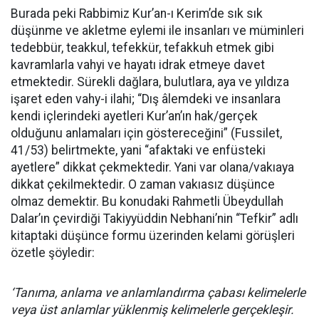
Burada peki Rabbimiz Kur’an-ı Kerim’de sık sık
düşünme ve akletme eylemi ile insanları ve müminleri
tedebbür, teakkul, tefekkür, tefakkuh etmek gibi
kavramlarla vahyi ve hayatı idrak etmeye davet
etmektedir. Sürekli dağlara, bulutlara, aya ve yıldıza
işaret eden vahy-i ilahi; “Dış âlemdeki ve insanlara
kendi içlerindeki ayetleri Kur’an’ın hak/gerçek
olduğunu anlamaları için göstereceğini” (Fussilet,
41/53) belirtmekte, yani “afaktaki ve enfüsteki
ayetlere” dikkat çekmektedir. Yani var olana/vakıaya
dikkat çekilmektedir. O zaman vakıasız düşünce
olmaz demektir. Bu konudaki Rahmetli Übeydullah
Dalar’ın çevirdiği Takiyyüddin Nebhani’nin “Tefkir” adlı
kitaptaki düşünce formu üzerinden kelami görüşleri
özetle şöyledir:
‘Tanıma, anlama ve anlamlandırma çabası kelimelerle
veya üst anlamlar yüklenmiş kelimelerle gerçekleşir.