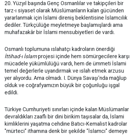
20. Yüzyıl başında Genç Osmanlılar ve takipçileri bir
tarz-ı siyaset olarak Müslümanların kalan gücünden
yararlanmak için İslami direniş beklentisine İslamcılık
dediler. Türkçülüğe meyletmeye başlamışlardı ama
muhafazakâr bir İslami mensubiyetleri de vardı.
Osmanlı toplumuna ıslahatçı kadroların önerdiği
İttihad-ı İslam
projesi içinde hem sömürgecilere karşı
mücadele yükümlülüğü vardı, hem de ümmeti İslami
temel değerlerle uyandırmak ve ıslah etmek arzusu
yer alıyordu. Ama olmadı. I. Dünya Savaşı'nda mağlup
olduk ve coğrafyamızın büyük bir çoğunluğu işgal
edildi.
Türkiye Cumhuriyeti sınırları içinde kalan Müslümanlar
devraldıkları zaaflı bir dini birikim taşısalar da, İslami
kimliklerini yaşatma cehdine Batıcı-Kemalist kadrolar
"mürteci" ithamına denk bir şekilde "İslamcı" demeye