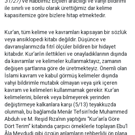
31/27)
Ve Rabbimiz Elçileri aracılığı ve vahyi bildirimi
ile sınırlı ve sonlu olarak ürettiğimiz dar kelime
kapasitemize göre bizlere hitap etmektedir.
Kur’an, tüm kelime ve kavramları kapsayan bir sözlük
veya ansiklopedi kitabı değildir. Düşünce ve
davranışlarımızda fıtrî ölçüler bildiren bir hidayet
kitabıdır. Kur’an’ın ilettikleri ve onayladıklarının dışında
da kavramlar ve kelimeler kullanmaktayız, zamanın
değişen şartlarına göre de üretmekteyiz. Önemli olan
İslami kavram ve kabul görmüş kelimeler dışında
vahyi bildirimle mutabık olmayan veya şirk içeren
kavram ve kelimeleri kullanmamak gerekir. Kur’an
kelimelerini, bilerek veya bilmeyerek yerinden
değiştirmeye kalkanlara karşı (5/13) teyakkuzda
olunmalı, bu bağlamda Menâr Tefsiri’nde Muhammed
Abduh ve M. Reşid Rıza’nın yaptığını “Kur’an’a Göre
Dört Terim” kitabında çarpıcı örneklerle toplayan Ebu’l
Âla Mevdudi gibi özgün anlamların rehberliği ön plana