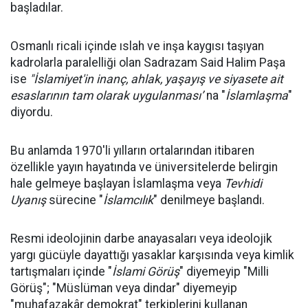
başladılar.
Osmanlı ricali içinde ıslah ve inşa kaygısı taşıyan
kadrolarla paralelliği olan Sadrazam Said Halim Paşa
ise
"İslamiyet'in inanç, ahlak, yaşayış ve siyasete ait
esaslarının tam olarak uygulanması’
na "
İslamlaşma
"
diyordu.
Bu anlamda 1970'li yılların ortalarından itibaren
özellikle yayın hayatında ve üniversitelerde belirgin
hale gelmeye başlayan İslamlaşma veya
Tevhidi
Uyanış
sürecine "
İslamcılık
" denilmeye başlandı.
Resmi ideolojinin darbe anayasaları veya ideolojik
yargı gücüyle dayattığı yasaklar karşısında veya kimlik
tartışmaları içinde "
İslami Görüş
" diyemeyip "Milli
Görüş"; "Müslüman veya dindar" diyemeyip
"muhafazakâr demokrat" terkiplerini kullanan