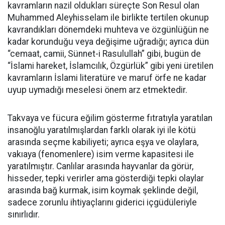
kavramların nazil oldukları süreçte Son Resul olan
Muhammed Aleyhisselam ile birlikte tertilen okunup
kavrandıkları dönemdeki muhteva ve özgünlüğün ne
kadar korunduğu veya değişime uğradığı; ayrıca dün
“cemaat, camii, Sünnet-i Rasulullah” gibi, bugün de
“İslami hareket, İslamcılık, Özgürlük” gibi yeni üretilen
kavramların İslami literatüre ve maruf örfe ne kadar
uyup uymadığı meselesi önem arz etmektedir.
Takvaya ve fücura eğilim gösterme fıtratıyla yaratılan
insanoğlu yaratılmışlardan farklı olarak iyi ile kötü
arasında seçme kabiliyeti; ayrıca eşya ve olaylara,
vakıaya (fenomenlere) isim verme kapasitesi ile
yaratılmıştır. Canlılar arasında hayvanlar da görür,
hisseder, tepki verirler ama gösterdiği tepki olaylar
arasında bağ kurmak, isim koymak şeklinde değil,
sadece zorunlu ihtiyaçlarını giderici içgüdüleriyle
sınırlıdır.