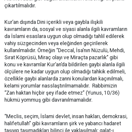
çıkartılmalıdır.
Kur’an dışında Dini içerikli veya gaybla ilişkili
kavramların da, sosyal ve siyasi alanla ilgili kavramların
da İslami esaslara uygun olup olmadığı tahlil edilerek
vahiy süzgecinden veya eleğinden geçirilerek
kullanılmalıdır. Örneğin “Deccal, İsa’nın Nüzulü, Mehdi,
Sırat Köprüsü, Miraç olayı ve Miraçta pazarlık” gibi
konu ve kavramlar Kur’an’da bildirilen gaybi alanla ilgili
ölçülere ne kadar uygun olup olmadığı tahkik edilmeli,
özellikle gaybi alanlarda zanni konulardan kaçınılmalı,
kelami yorumlar nasslaştırılmamalıdır. Rabbimizin
“Zan haktan hiçbir şey ifade etmez” (Yunus, 10/36)
hükmü yommuş gibi davranılmamalıdır.
“Meclis, seçim, İslami devlet, insan hakları, demokrasi,
halifetullah” gibi kavramların şirk ve yabancı hadaret
taşıyıp taşımadıkları bilinci ile yaklaşılmalı; galat-ı