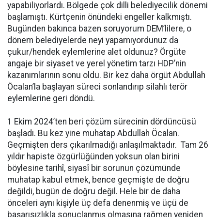
yapabiliyorlardı. Bölgede çok dilli belediyecilik dönemi
başlamıştı. Kürtçenin önündeki engeller kalkmıştı.
Bugünden bakınca bazen soruyorum DEM’lilere, o
dönem belediyelerde neyi yapamıyordunuz da
çukur/hendek eylemlerine alet oldunuz? Örgüte
angaje bir siyaset ve yerel yönetim tarzı HDP’nin
kazanımlarının sonu oldu. Bir kez daha örgüt Abdullah
Öcalan’la başlayan süreci sonlandırıp silahlı terör
eylemlerine geri döndü.
1 Ekim 2024’ten beri çözüm sürecinin dördüncüsü
başladı. Bu kez yine muhatap Abdullah Öcalan.
Geçmişten ders çıkarılmadığı anlaşılmaktadır. Tam 26
yıldır hapiste özgürlüğünden yoksun olan birini
böylesine tarihî, siyasî bir sorunun çözümünde
muhatap kabul etmek, bence geçmişte de doğru
değildi, bugün de doğru değil. Hele bir de daha
önceleri aynı kişiyle üç defa denenmiş ve üçü de
başarısızlıkla sonuçlanmış olmasına rağmen yeniden