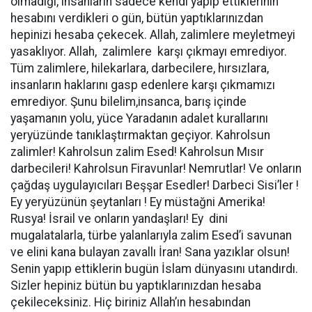
olmadığı, insanların sadece kendi yapıp ettiklerinin
hesabını verdikleri o gün, bütün yaptıklarınızdan
hepinizi hesaba çekecek. Allah, zalimlere meyletmeyi
yasaklıyor. Allah, zalimlere karşı çıkmayı emrediyor.
Tüm zalimlere, hilekarlara, darbecilere, hırsızlara,
insanların haklarını gasp edenlere karşı çıkmamızı
emrediyor. Şunu bilelim,insanca, barış içinde
yaşamanın yolu, yüce Yaradanın adalet kurallarını
yeryüzünde tanıklaştırmaktan geçiyor. Kahrolsun
zalimler! Kahrolsun zalim Esed! Kahrolsun Mısır
darbecileri! Kahrolsun Firavunlar! Nemrutlar! Ve onların
çağdaş uygulayıcıları Beşşar Esedler! Darbeci Sisi’ler !
Ey yeryüzünün şeytanları ! Ey müstağni Amerika!
Rusya! İsrail ve onların yandaşları! Ey dini
mugalatalarla, türbe yalanlarıyla zalim Esed’i savunan
ve elini kana bulayan zavallı İran! Sana yazıklar olsun!
Senin yapıp ettiklerin bugün İslam dünyasını utandırdı.
Sizler hepiniz bütün bu yaptıklarınızdan hesaba
çekileceksiniz. Hiç biriniz Allah’ın hesabından