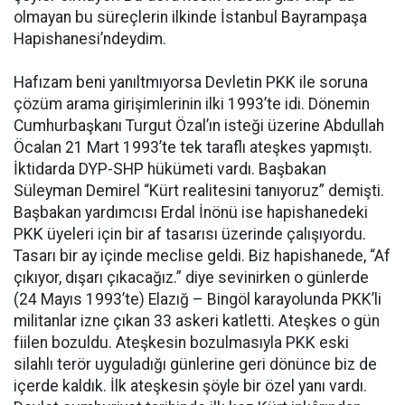
olmayan bu süreçlerin ilkinde İstanbul Bayrampaşa
Hapishanesi’ndeydim.
Hafızam beni yanıltmıyorsa Devletin PKK ile soruna
çözüm arama girişimlerinin ilki 1993’te idi. Dönemin
Cumhurbaşkanı Turgut Özal’ın isteği üzerine Abdullah
Öcalan 21 Mart 1993’te tek taraflı ateşkes yapmıştı.
İktidarda DYP-SHP hükümeti vardı. Başbakan
Süleyman Demirel “Kürt realitesini tanıyoruz” demişti.
Başbakan yardımcısı Erdal İnönü ise hapishanedeki
PKK üyeleri için bir af tasarısı üzerinde çalışıyordu.
Tasarı bir ay içinde meclise geldi. Biz hapishanede, “Af
çıkıyor, dışarı çıkacağız.” diye sevinirken o günlerde
(24 Mayıs 1993’te) Elazığ – Bingöl karayolunda PKK’li
militanlar izne çıkan 33 askeri katletti. Ateşkes o gün
fiilen bozuldu. Ateşkesin bozulmasıyla PKK eski
silahlı terör uyguladığı günlerine geri dönünce biz de
içerde kaldık. İlk ateşkesin şöyle bir özel yanı vardı.