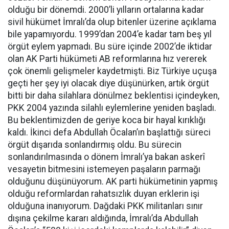
olduğu bir dönemdi. 2000’li yılların ortalarına kadar
sivil hükümet İmralı’da olup bitenler üzerine açıklama
bile yapamıyordu. 1999’dan 2004’e kadar tam beş yıl
örgüt eylem yapmadı. Bu süre içinde 2002’de iktidar
olan AK Parti hükümeti AB reformlarına hız vererek
çok önemli gelişmeler kaydetmişti. Biz Türkiye uçuşa
geçti her şey iyi olacak diye düşünürken, artık örgüt
bitti bir daha silahlara dönülmez beklentisi içindeyken,
PKK 2004 yazında silahlı eylemlerine yeniden başladı.
Bu beklentimizden de geriye koca bir hayal kırıklığı
kaldı. İkinci defa Abdullah Öcalan’ın başlattığı süreci
örgüt dışarıda sonlandırmış oldu. Bu sürecin
sonlandırılmasında o dönem İmralı’ya bakan askerî
vesayetin bitmesini istemeyen paşaların parmağı
olduğunu düşünüyorum. AK parti hükümetinin yapmış
olduğu reformlardan rahatsızlık duyan erklerin işi
olduğuna inanıyorum. Dağdaki PKK militanları sınır
dışına çekilme kararı aldığında, İmralı’da Abdullah