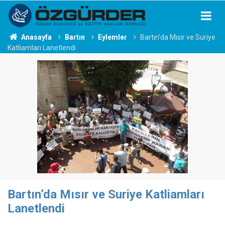
Anasayfa
Bartın
Eylemler
Bartın’da Mısır ve Suriye
Katliamları Lanetlendi
Bartın’da Mısır ve Suriye Katliamları
Lanetlendi