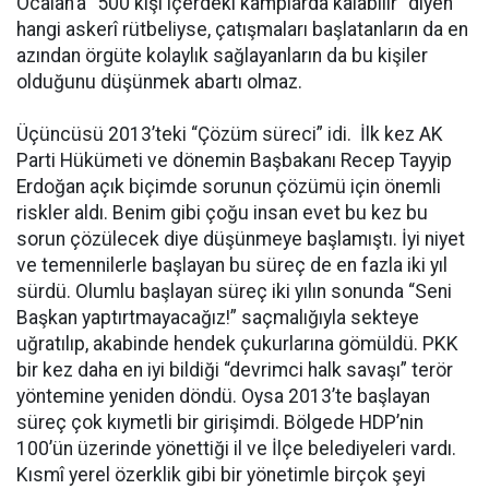
Öcalan’a “500 kişi içerdeki kamplarda kalabilir” diyen
hangi askerî rütbeliyse, çatışmaları başlatanların da en
azından örgüte kolaylık sağlayanların da bu kişiler
olduğunu düşünmek abartı olmaz.
Üçüncüsü 2013’teki “Çözüm süreci” idi. İlk kez AK
Parti Hükümeti ve dönemin Başbakanı Recep Tayyip
Erdoğan açık biçimde sorunun çözümü için önemli
riskler aldı. Benim gibi çoğu insan evet bu kez bu
sorun çözülecek diye düşünmeye başlamıştı. İyi niyet
ve temennilerle başlayan bu süreç de en fazla iki yıl
sürdü. Olumlu başlayan süreç iki yılın sonunda “Seni
Başkan yaptırtmayacağız!” saçmalığıyla sekteye
uğratılıp, akabinde hendek çukurlarına gömüldü. PKK
bir kez daha en iyi bildiği “devrimci halk savaşı” terör
yöntemine yeniden döndü. Oysa 2013’te başlayan
süreç çok kıymetli bir girişimdi. Bölgede HDP’nin
100’ün üzerinde yönettiği il ve İlçe belediyeleri vardı.
Kısmî yerel özerklik gibi bir yönetimle birçok şeyi