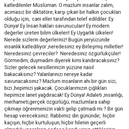
katledilenler Müslüman. O mazlum insanlar zalim,
acımasız bir diktatöre, karşı çıkan bir halkın çocukları
olduğu için, cani eller tarafından telef edildiler. Ey
Dünya! Ey İnsan hakları savunucuları! Ey modern
değerler üreten bilim ülkeleri! Ey Uygarlık ülkeleri!
Nerede sizlerin değerleriniz! Bugün yeryüzünde
insanlık katlediliyor ,neredesiniz ey Birleşmiş milletler!
Neredesiniz çevreciler? Neredesiniz özgürlükçüler!
Görmedim, duymadım diyerek kimi kandıracaksınız?
Sizler gelecek nesillerinizin yüzüne nasıl
bakacaksınız? Yalanlarınızı nereye kadar
savunacaksınız? Mazlum insanların ahı bir gün sizi,
bizi ,hepimizi yakacak. Çocuklarımızın çığlıkları
hepimize lanet yağdıracak! Ey Dünya! Adaleti ,insanlığı,
merhameti,gerçek özgürlüğü, mazlumlara sahip
çıkmayı öğrenmenizin vakti gelip çatmadı mı ? Bir gün
hesap vereceksiniz. Rabbimiz din gününde; hiçbir
kaçışın, hiçbir kurtuluşun, hiçbir hilenin geçerli