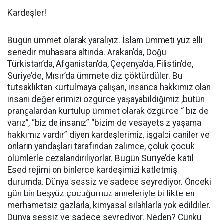
Kardeşler!
Bugün ümmet olarak yaralıyız. İslam ümmeti yüz elli
senedir muhasara altında. Arakan’da, Doğu
Türkistan’da, Afganistan’da, Çeçenya’da, Filistin’de,
Suriye’de, Mısır’da ümmete diz çöktürdüler. Bu
tutsaklıktan kurtulmaya çalışan, insanca hakkımız olan
insani değerlerimizi özgürce yaşayabildiğimiz ,bütün
prangalardan kurtulup ümmet olarak özgürce “ biz de
varız”, “biz de insanız” “bizim de vesayetsiz yaşama
hakkımız vardır” diyen kardeşlerimiz, işgalci caniler ve
onların yandaşları tarafından zalimce, çoluk çocuk
ölümlerle cezalandırılıyorlar. Bugün Suriye’de katil
Esed rejimi on binlerce kardeşimizi katletmiş
durumda. Dünya sessiz ve sadece seyrediyor. Önceki
gün bin beşyüz çocuğumuz anneleriyle birlikte en
merhametsiz gazlarla, kimyasal silahlarla yok edildiler.
Dünya sessiz ve sadece seyrediyor. Neden? Çünkü