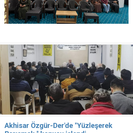
Akhisar Özgür-Der'de ''Yüzleşerek