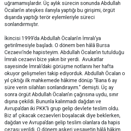
uğramamışlardır. Üç aylık sürecin sonunda Abdullah
Öcalan’ın ateşkes ilanıyla yaptığı bu girişimi, örgüt
dışarıda yaptığı terör eylemleriyle süreci
sonlandırmıştır.
İkincisi 1999’da Abdullah Öcalan’ın İmralı’ya
getirilmesiyle başladı. O dönem ben hâlâ Bursa
Cezaevi’nde hapisteyim. Abdullah Öcalan’ın tutulduğu
İmralı cezaevi bize yakın bir yerdi. Avukatlar
sayesinde İmralı’daki görüşme notlarını her hafta
okuyor gelişmeleri takip ediyorduk. Abdullah Öcalan o
yıl çıktığı ilk mahkemede hâkime dönüp “Bana 6 ay
süre verin silahları sonlandırayım.” demişti. Üç ay
sonra örgüt Abdullah Öcalan’ın çağrısına uydu, sınır
dışına çekildi. Bununla kalınmadı dağdan ve
Avrupa’dan iki PKK’li grup gelip devlete teslim oldu.
Biz af çıkacak cezaevleri boşalacak diye beklerken,
dağdan ve Avrupa’dan gelip teslim olanlara da hapis
cezası verildi. O dönem askeri vesayetin hâlâ hâkim