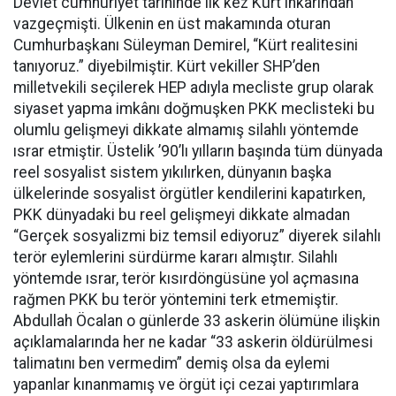
Devlet cumhuriyet tarihinde ilk kez Kürt inkârından
vazgeçmişti. Ülkenin en üst makamında oturan
Cumhurbaşkanı Süleyman Demirel, “Kürt realitesini
tanıyoruz.” diyebilmiştir. Kürt vekiller SHP’den
milletvekili seçilerek HEP adıyla mecliste grup olarak
siyaset yapma imkânı doğmuşken PKK meclisteki bu
olumlu gelişmeyi dikkate almamış silahlı yöntemde
ısrar etmiştir. Üstelik ’90’lı yılların başında tüm dünyada
reel sosyalist sistem yıkılırken, dünyanın başka
ülkelerinde sosyalist örgütler kendilerini kapatırken,
PKK dünyadaki bu reel gelişmeyi dikkate almadan
“Gerçek sosyalizmi biz temsil ediyoruz” diyerek silahlı
terör eylemlerini sürdürme kararı almıştır. Silahlı
yöntemde ısrar, terör kısırdöngüsüne yol açmasına
rağmen PKK bu terör yöntemini terk etmemiştir.
Abdullah Öcalan o günlerde 33 askerin ölümüne ilişkin
açıklamalarında her ne kadar “33 askerin öldürülmesi
talimatını ben vermedim” demiş olsa da eylemi
yapanlar kınanmamış ve örgüt içi cezai yaptırımlara