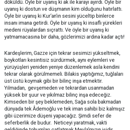
döküldü. Öyle bir uyanış ki ak ile karayı ayırdı. Öyle bir
uyanış ki dostun ve düşmanın kim olduğunu hatırlattı.
Öyle bir uyanış ki Kur’an’ın sesini yüceltip binlerce
insanı imana getirdi. Öyle bir uyanış ki insaflı yürekleri
medeni rüyalardan sıçrattı. Ve öyle bir uyanış ki
yatmamacasına bir daha, gözlerimizi ardına kadar açtı!
Kardeşlerim, Gazze için tekrar sesimizi yükseltmek,
boykotları kesintisiz sürdürmek, aynı eylemleri ve
yürüyüşleri yeniden yeniye düzenlemek asla kendini
tekrar olarak görülmemeli. Bilakis yaptığımız, tuğlaları
üst üstü koymak gibi bir bilinç inşa etmektir.
Yılmadan, gevşemeden ve tekrardan usanmadan
yüksek bir şuur ve yıkılmaz bilinç inşa edeceğiz.
Kimseden bir şey beklemeden, Sağa sola bakmadan
dünyada tek Âdemoğlu ve tek iman sahibi biz kalmışız
gibi üzerimize düşeni yapacağız. Şimdi sefer de
seferberlik de budur. Neticeyi yaratmak, vakti
geldiğinde tohumları çatlatmak Mevla’mızın işidir.