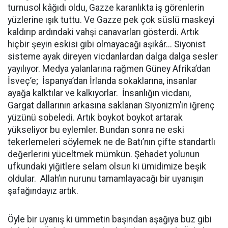
turnusol kâğıdı oldu, Gazze karanlıkta iş görenlerin
yüzlerine ışık tuttu. Ve Gazze pek çok süslü maskeyi
kaldırıp ardındaki vahşi canavarları gösterdi. Artık
hiçbir şeyin eskisi gibi olmayacağı aşikâr... Siyonist
sisteme ayak direyen vicdanlardan dalga dalga sesler
yayılıyor. Medya yalanlarına rağmen Güney Afrika’dan
İsveç’e; İspanya’dan İrlanda sokaklarına, insanlar
ayağa kalktılar ve kalkıyorlar. İnsanlığın vicdanı,
Gargat dallarının arkasına saklanan Siyonizm’in iğrenç
yüzünü sobeledi. Artık boykot boykot artarak
yükseliyor bu eylemler. Bundan sonra ne eski
tekerlemeleri söylemek ne de Batı’nın çifte standartlı
değerlerini yüceltmek mümkün. Şehadet yolunun
ufkundaki yiğitlere selam olsun ki ümidimize beşik
oldular. Allah’ın nurunu tamamlayacağı bir uyanışın
şafağındayız artık.
Öyle bir uyanış ki ümmetin başından aşağıya buz gibi