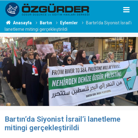
Anasayfa
Bartın
Eylemler
Bartın’da Siyonist İsrail’i
lanetleme mitingi gerçekleştirildi
Bartın’da Siyonist İsrail’i lanetleme
mitingi gerçekleştirildi