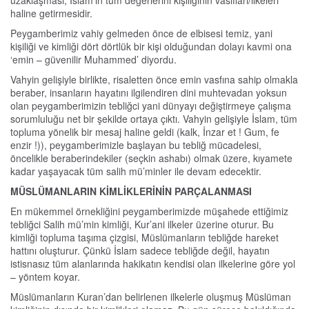
uzaklaşması, İslam’ın tüm değerlerini kişiliğinin vasıfları/ilkeleri
haline getirmesidir.
Peygamberimiz vahiy gelmeden önce de elbisesi temiz, yani
kişiliği ve kimliği dört dörtlük bir kişi olduğundan dolayı kavmi ona
‘emin – güvenilir Muhammed’ diyordu.
Vahyin gelişiyle birlikte, risaletten önce emin vasfına sahip olmakla
beraber, insanların hayatını ilgilendiren dini muhtevadan yoksun
olan peygamberimizin tebliğci yani dünyayı değiştirmeye çalışma
sorumluluğu net bir şekilde ortaya çıktı. Vahyin gelişiyle İslam, tüm
topluma yönelik bir mesaj haline geldi (kalk, İnzar et ! Gum, fe
enzir !)), peygamberimizle başlayan bu tebliğ mücadelesi,
öncelikle beraberindekiler (seçkin ashabı) olmak üzere, kıyamete
kadar yaşayacak tüm salih mü’minler ile devam edecektir.
MÜSLÜMANLARIN KİMLİKLERİNİN PARÇALANMASI
En mükemmel örnekliğini peygamberimizde müşahede ettiğimiz
tebliğci Salih mü’min kimliği, Kur’ani ilkeler üzerine oturur. Bu
kimliği topluma taşıma çizgisi, Müslümanların tebliğde hareket
hattını oluşturur. Çünkü İslam sadece tebliğde değil, hayatın
istisnasız tüm alanlarında hakikatın kendisi olan ilkelerine göre yol
– yöntem koyar.
Müslümanların Kuran’dan belirlenen ilkelerle oluşmuş Müslüman