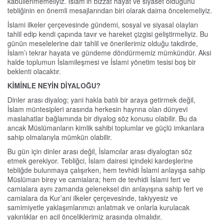
kabullenmemeliyiz. İslam’ın bizzat hayat ve siyaset olduğunu
tebliğinin en önemli mesajlarından biri olarak daima öncelemeliyiz.
İslami ilkeler çerçevesinde gündemi, sosyal ve siyasal olayları
tahlil edip kendi çapında tavır ve hareket çizgisi geliştirmeliyiz. Bu
günün meselelerine dair tahlil ve önerilerimiz olduğu takdirde,
İslam’ı tekrar hayata ve gündeme döndürmemiz mümkündür. Aksi
halde toplumun İslamileşmesi ve İslami yönetim tesisi boş bir
beklenti olacaktır.
KİMİNLE NEYİN DİYALOĞU?
Dinler arası diyalog; yani hakla batılı bir araya getirmek değil,
İslam müntesipleri arasında herkesin hayrına olan dünyevi
maslahatlar bağlamında bir diyalog söz konusu olabilir. Bu da
ancak Müslümanların kimlik sahibi toplumlar ve güçlü imkanlara
sahip olmalarıyla mümkün olabilir.
Bu gün için dinler arası değil, İslamcılar arası diyalogtan söz
etmek gerekiyor. Tebliğci, İslam dairesi içindeki kardeşlerine
tebliğde bulunmaya çalışırken, hem tevhidi İslami anlayışa sahip
Müslüman birey ve camialara; hem de tevhidi İslami fert ve
camialara aynı zamanda geleneksel din anlayışına sahip fert ve
camialara da Kur’ani ilkeler çerçevesinde, takiyyesiz ve
samimiyetle yaklaşımlarımızı anlatmak ve onlarla kurulacak
yakınlıklar en acil önceliklerimiz arasında olmalıdır.