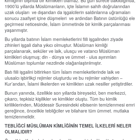
kimliğinin dışında bir kimlikleri olamaz. Bu gün sürece bakıldığında,
1900’lü yıllarda Müslümanların, içte İslamın sahih doğrularından
uzak oluşları ve dışarıdan da işgalcilerin saldırılarına uğramaları
sonucu zaafiyet içine düşmeleri ve ardından Batının üstünlüğü ele
geçirmesi neticesinde, İslam ümmetinde bir kimlik parçalanması
yaşanmıştır.
Bu yıllarda batının İslam memleketlerini fiili işgalinden ziyade
zihinleri işgali daha yıkıcı olmuştur. Müslüman kimliği
parçalanarak, seküler ve laik, ulusçu ve vatancı Müslüman
kimlikleri oluşmuş; din - dünya ve ümmet - ulus ayırımları
Müslüman toplumlar nezdinde olağanlaştırılmıştır.
Batı fiili işgalini bitirirken tüm İslam memleketlerinde laik ve
ulusalcı işbirlikçi rejimler oluşturdu ve bu rejimler vahiyden –
Kur’andan, İslami ilkelerden ve kimlikten uzak nesiller yetiştirdiler.
Bunun yanında, özellikle son yıllarda bireyselci, ben merkezci,
çıkarcı, tepkisiz kişilikler ve kimlikler oluştu. Tüm bu kimlik
kirliliklerinden, Müddessir Suresindeki elbisenin temizlenmesi emri
gereğince, öncelikle tebliğciler ve bilahare tüm ümmet. mutlaka
temizlenmelidir.
TEBLİĞCİ MÜSLÜMAN KİMLİĞİNİN TEMEL İLKELERİ NELER
OLMALIDIR?