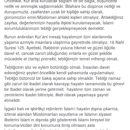
Öncelikle, Kur’anla kurulacak sağlam ve bir bağla, düşüncede
netlik ve arınmışlık sağlanmalıdır. Bilahare bu düşünce netliği ve
duruşumuzla, zaaflardan uzak bir kişiliğe sahip olarak,
günümüzün emin/Müslüman ahlaklı kişileri olmalıyız. Ahlakiliğimiz
zayıfsa, değerlerimizin hayatla ilişkisi kurulamayacak, İslami
sorumluluklarımızın tebliği gerçekleşmeyecek demektir.
Bunun ardından Kur’ani mesajı hayatımızın tüm alanlarında
yaşama azmiyle insanlara ulaştırma gayretinde olmalıyız. 16.Nahl
Suresi 125. Ayetteki, Rabbinin yoluna hikmet ve güzel öğütle
davet et, (ancak zaruri olduğunda) onlarla en güzel şekilde
mücadele et (tartış) prensibi, tebliğimizin temel mihengi olmalı.
Tebliğcinin söz ve eylem bütünlüğü olmalı. İnsanları davet
edeceğimiz şeyleri öncelikle kendi şahsımızda uygulamalıyız.
Tebliğci bütüncül bir bakış açısına sahip olmalıdır. Tebliği namaz
gibi zaruri bir ibadet olarak kavrayıp hayatın tamamında bu görevi
bir ibadet olarak yerine getirmeli; hayatının tüm zaman ve
zeminlerini ibadet bilinciyle, ilkeli olarak yaşamaya gayret
etmelidir.
İşgalci batı ve işbirlikçi rejimlerin İslam’ı hayatın dışına çıkarma,
ictimai alandan Müslümanları soyutlama ve İslamın siyaset
ilkelerini İslam’ın dışında gibi göstererek İslamı bireysel bir
konuma/vicdan dini konumuna itmiş olmasını asla