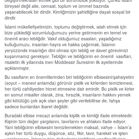
değiştirmek/ıslah etmek gibi bir sorumluluk yüklüyor. Çünkü İslam
bireysel değil aile, cemaat, toplum ve ümmet bazında
yaşanabilecek bir dindir. Kimliğimizin şahidliğine dayalı sosyal bir
dindir.
İslami mükellefiyetimizin, toplumu değiştirmek, ıslah etmek için
bize yüklediği sorumluluğumuzu yerine getirmenin en temel ve
önemli aracı tebliğdir. Vakıf olduğumuz esasları, yaşadığımız
kulluğumuzu, insanları hayra ve hakka çağırmak, İslamın
yeryüzünde insanlığın dini olması için tebliğ ve davet görevimizi
kuşanmamız gerekiyor. Tebliğin ve tebliğcinin en önemli vasıfları,
risaletin ilk yıllarında inen Müddessir Suresinin ilk ayetlerinde
açıklanmıştır.
Bu vasıfların en önemlilerinden biri tebliğcinin elbisesini/şahsiyetini
(soyut – manevi anlamda) görünür pislik ve kirlerden temizlemesi,
her türlü cahiliyeden hicret etmesine dair emirdir. Bu pislik ve kirler
en somut misaller olarak, zina, hırsızlık, insanların hakkını yemek
gibi kötülüğü çok açık olan şeyler gibi verilebilirse de, fahşa
sadece bunlardan ibaret değildir.
Buradaki elbise mecazi anlamda kişilik ve kimliği ifade etmektedir.
Kişinin tüm değer yargılarını, tavırlarını ve ahlakını ifade ediyor.
Yani tebliğcinin elbisesini temizlemekten maksat, vahye – İslam’a
aykırı her türlü duygu, düşünce, söz, fikir, tavır, hareket ve işten