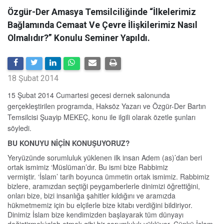
Özgür-Der Amasya Temsilciliğinde “İlkelerimiz
Bağlamında Cemaat Ve Çevre İlişkilerimiz Nasıl
Olmalıdır?” Konulu Seminer Yapıldı.
18 Şubat 2014
15 Şubat 2014 Cumartesi gecesi dernek salonunda
gerçekleştirilen programda, Haksöz Yazarı ve Özgür-Der Bartın
Temsilcisi Şuayip MEKEÇ, konu ile ilgili olarak özetle şunları
söyledi.
BU KONUYU NİÇİN KONUŞUYORUZ?
Yeryüzünde sorumluluk yüklenen ilk insan Adem (as)’dan beri
ortak ismimiz ‘Müslüman’dır. Bu ismi bize Rabbimiz
vermiştir. ‘İslam’ tarih boyunca ümmetin ortak ismimiz. Rabbimiz
bizlere, aramızdan seçtiği peygamberlerle dinimizi öğrettiğini,
onları bize, bizi insanlığa şahitler kıldığını ve aramızda
hükmetmemiz için bu elçilerle bize kitabı verdiğini bildiriyor.
Dinimiz İslam bize kendimizden başlayarak tüm dünyayı