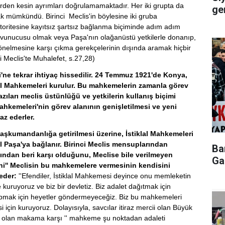
ürden kesin ayrımları doğrulamamaktadır. Her iki grupta da
ger
ak mümkündü. Birinci Meclis'in böylesine iki gruba
toritesine kayıtsız şartsız bağlanma biçiminde adım adım
avunucusu olmak veya Paşa'nın olağanüstü yetkilerle donanıp,
 yönelmesine karşı çıkma gerekçelerinin dışında aramak hiçbir
 Meclis'te Muhalefet, s.27,28)
i'ne tekrar ihtiyaç hissedilir. 24 Temmuz 1921'de Konya,
al Mahkemeleri kurulur. Bu mahkemelerin zamanla görev
azıları meclis üstünlüğü ve yetkilerin kullanış biçimi
ahkemeleri'nin görev alanının genişletilmesi ve yeni
az ederler.
şkumandanlığa getirilmesi üzerine, İstiklal Mahkemeleri
aşa'ya bağlanır. Birinci Meclis mensuplarından
Ba
ından beri karşı olduğunu, Meclise bile verilmeyen
Ga
ni'' Meclisin bu mahkemelere vermesinin kendisini
eder:
''Efendiler, İstiklal Mahkemesi deyince onu memleketin
kuruyoruz ve biz bir devletiz. Biz adalet dağıtmak için
mak için heyetler göndermeyeceğiz. Biz bu mahkemeleri
i için kuruyoruz. Dolayısıyla, savcılar itiraz mercii olan Büyük
hip olan makama karşı '' mahkeme şu noktadan adaleti