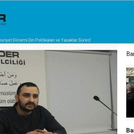
riyet Dönemi Din Politikaları ve Yasaklar Süreci’
Bar
Bar