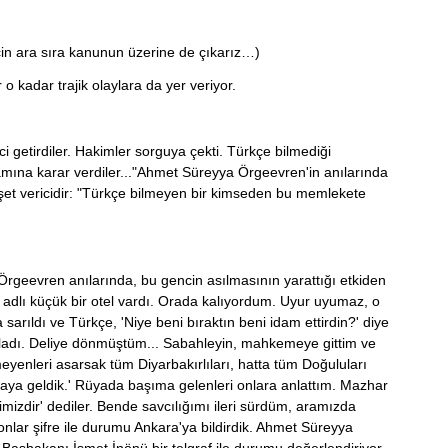
çin ara sıra kanunun üzerine de çıkarız…)
o kadar trajik olaylara da yer veriyor.
i getirdiler. Hakimler sorguya çekti. Türkçe bilmediği
idamına karar verdiler..."Ahmet Süreyya Örgeevren'in anılarında
şet vericidir: "Türkçe bilmeyen bir kimseden bu memlekete
Örgeevren anılarında, bu gencin asılmasının yarattığı etkiden
 adlı küçük bir otel vardı. Orada kalıyordum. Uyur uyumaz, o
rıldı ve Türkçe, 'Niye beni bıraktın beni idam ettirdin?' diye
rarladı. Deliye dönmüştüm... Sabahleyin, mahkemeye gittim ve
eyenleri asarsak tüm Diyarbakırlıları, hatta tüm Doğuluları
aya geldik.' Rüyada başıma gelenleri onlara anlattım. Mazhar
imizdir' dediler. Bende savcılığımı ileri sürdüm, aramızda
nlar şifre ile durumu Ankara'ya bildirdik. Ahmet Süreyya
aşbakanı İsmet İnönü bir telgraf ile durumu değerlendiriyor.