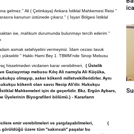
Ba
ica
ına gelmez.'' Ali ( Çetinkaya) Ankara İstiklal Mahkemesi Reisi ''
arasıra kanunun üstünede çıkarız.'' ( İsyan Bölgesi İstiklal
maktan ise, mahkum durumunda bulunmayı tercih ederim.''
ı
e adam asmak selahiyetini vermeyiniz. İdam cezası tavuk
çok yüksektir.'' Hakkı Hami Bey 1. TBMM'nde Sinop Mebusu
htiyaç hissetmeden vicdanen karar verebilmeri,
( Üstelik
an ve Gaziayıntap mebusu Kılıç Ali namıyla Ali Küçüka,
kukçu olmayıp, asker kökenli milletvekilleridirler. Aynı
hukukçu kökenli olan savcı Necip Ali'dir. Hukukçu
Su
tiklal Mahkemeleri için de geçerlidir. Bkz. Ergün Aybars,
e Üyelerinin Biyografileri bölümü.)
- Kararların
ticilere emir verebilmeleri ve yargılayabilmeleri, (
 görüldüğü üzere tüm ''sakıncalı'' paşalar bu