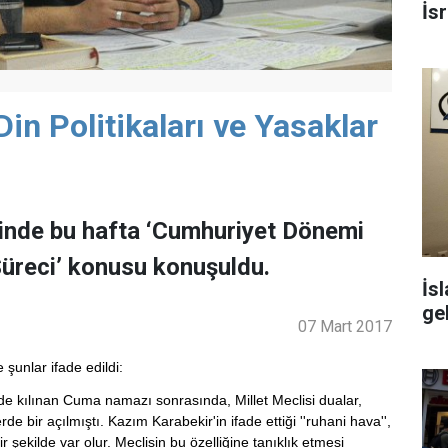
İsr
n Politikaları ve Yasaklar
ğinde bu hafta ‘Cumhuriyet Dönemi
 Süreci’ konusu konuşuldu.
İs
ge
07 Mart 2017
unlar ifade edildi:
kılınan Cuma namazı sonrasında, Millet Meclisi dualar,
de bir açılmıştı. Kazım Karabekir'in ifade ettiği ''ruhani hava'',
ir şekilde var olur. Meclisin bu özelliğine tanıklık etmesi