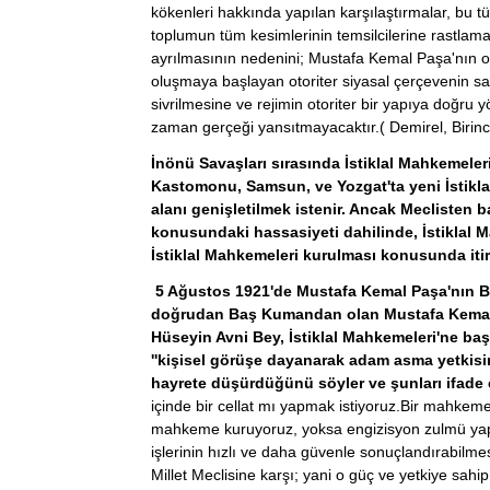
kökenleri hakkında yapılan karşılaştırmalar, bu t
toplumun tüm kesimlerinin temsilcilerine rastlam
ayrılmasının nedenini; Mustafa Kemal Paşa'nın o
oluşmaya başlayan otoriter siyasal çerçevenin s
sivrilmesine ve rejimin otoriter bir yapıya doğru
zaman gerçeği yansıtmayacaktır.( Demirel, Birinci
İnönü Savaşları sırasında İstiklal Mahkemeler
Kastomonu, Samsun, ve Yozgat'ta yeni İstikl
alanı genişletilmek istenir. Ancak Meclisten b
konusundaki hassasiyeti dahilinde, İstiklal M
İstiklal Mahkemeleri kurulması konusunda itir
5 Ağustos 1921'de Mustafa Kemal Paşa'nın Ba
doğrudan Baş Kumandan olan Mustafa Kemal P
Hüseyin Avni Bey, İstiklal Mahkemeleri'ne baş
''kişisel görüşe dayanarak adam asma yetkisi
hayrete düşürdüğünü söyler ve şunları ifade 
içinde bir cellat mı yapmak istiyoruz.Bir mahkeme 
mahkeme kuruyoruz, yoksa engizisyon zulmü yap
işlerinin hızlı ve daha güvenle sonuçlandırabilmes
Millet Meclisine karşı; yani o güç ve yetkiye sa