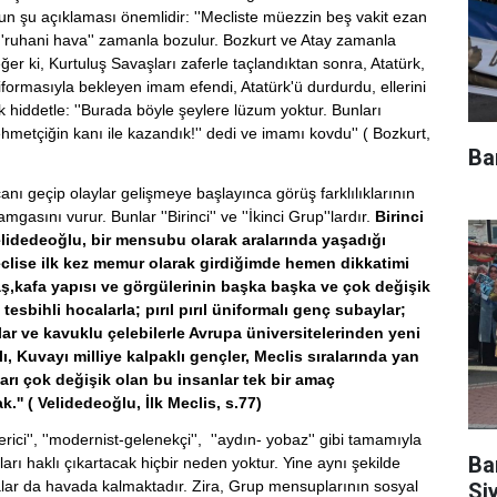
un şu açıklaması önemlidir: ''Mecliste müezzin beş vakit ezan
''ruhani hava'' zamanla bozulur. Bozkurt ve Atay zamanla
eğer ki, Kurtuluş Savaşları zaferle taçlandıktan sonra, Atatürk,
ormasıyla bekleyen imam efendi, Atatürk'ü durdurdu, ellerini
k hiddetle: ''Burada böyle şeylere lüzum yoktur. Bunları
ehmetçiğin kanı ile kazandık!'' dedi ve imamı kovdu'' ( Bozkurt,
Ba
canı geçip olaylar gelişmeye başlayınca görüş farklılıklarının
gasını vurur. Bunlar ''Birinci'' ve ''İkinci Grup''lardır.
Birinci
lidedeoğlu, bir mensubu olarak aralarında yaşadığı
Meclise ilk kez memur olarak girdiğimde hemen dikkatimi
yaş,kafa yapısı ve görgülerinin başka başka ve çok değişik
 tesbihli hocalarla; pırıl pırıl üniformalı genç subaylar;
alar ve kavuklu çelebilerle Avrupa üniversitelerinden yeni
ı, Kuvayı milliye kalpaklı gençler, Meclis sıralarında yan
ları çok değişik olan bu insanlar tek bir amaç
'' ( Velidedeoğlu, İlk Meclis, s.77)
-gerici'', ''modernist-gelenekçi'', ''aydın- yobaz'' gibi tamamıyla
Ba
arı haklı çıkartacak hiçbir neden yoktur. Yine aynı şekilde
alar da havada kalmaktadır. Zira, Grup mensuplarının sosyal
Si