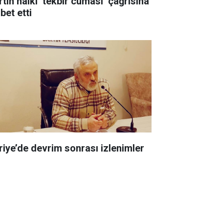
rtın halkı ‘tekbir cuması’ çağrısına
bet etti
riye’de devrim sonrası izlenimler