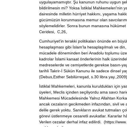
uygulayamamıştır. Şu kanunun ruhunu uygun şeki
bildirilmesin mi? Yoksa İstiklal Mahkemeleri'nin
dairesinde milletin hürriyet hakkını, yaşama hak
gücümüzün korunmasına memur olan savcılarımıza 
söylemelidirler. Sonra bunun manasına hükümet 
Ceridesi, C,26,
Cumhuriyet'in terakki politikaları önünde en büyük 
hesaplaşması gibi İslam'la hesaplaşılmalı ve din, '
mücadele döneminden beri Anadolu toplumu üzerind
kadrolar İslami kanaat önderlerinin halk üzerindek
medreselerde ve cemiyetlerde gerekse basın-yayın
tarihli Takrir-İ Sükün Kanunu ile sadece dinsel ya
(Debus,Esther Sebilürreşad, s.30 libra yay.,2009
İstiklal Mahkemeleri, kanunla kuruldukları için y
üyeleri, Meclis içinden seçiliyordu ama savcı hariç
Mahkemesi Mücadelesinde Yalnız Allahtan Korkar'
ancak cezaların gecikmeden infazından, sivil ve 
delile gerek yoktu. Sanıkların avukat tutmaları ç
görevi üstlenmeye cesaretli avukatlar. Kararlar hâ
Verilen cezalar derhal infaz edilirdi. (https://www