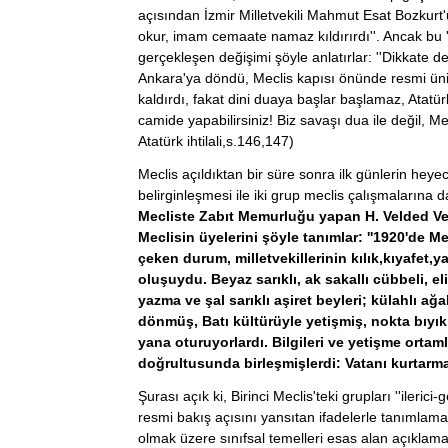
açısından İzmir Milletvekili Mahmut Esat Bozkurt'
okur, imam cemaate namaz kıldırırdı''. Ancak bu 
gerçekleşen değişimi şöyle anlatırlar: ''Dikkate d
Ankara'ya döndü, Meclis kapısı önünde resmi ünif
kaldırdı, fakat dini duaya başlar başlamaz, Atatür
camide yapabilirsiniz! Biz savaşı dua ile değil, M
Atatürk ihtilali,s.146,147)
Meclis açıldıktan bir süre sonra ilk günlerin heye
belirginleşmesi ile iki grup meclis çalışmalarına dam
Mecliste Zabıt Memurluğu yapan H. Velded Ve
Meclisin üyelerini şöyle tanımlar: ''1920'de 
çeken durum, milletvekillerinin kılık,kıyafet,
oluşuydu. Beyaz sarıklı, ak sakallı cübbeli, eli
yazma ve şal sarıklı aşiret beyleri; külahlı ağ
dönmüş, Batı kültürüyle yetişmiş, nokta bıyıkl
yana oturuyorlardı. Bilgileri ve yetişme ortam
doğrultusunda birleşmişlerdi: Vatanı kurtarmak.
Şurası açık ki, Birinci Meclis'teki grupları ''ilerici
resmi bakış açısını yansıtan ifadelerle tanımlamal
olmak üzere sınıfsal temelleri esas alan açıklam