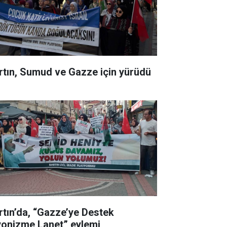
rtın, Sumud ve Gazze için yürüdü
rtın’da, “Gazze’ye Destek
yonizme Lanet” eylemi