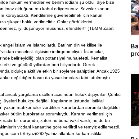
lde hüküm vermediler ve benim iddiam şu oldu'' diye bize
 yanılmaz olduğunu mu kabul ediyorsunuz. Savcılar kanun
kını koruyacaktı. Kendilerine güvenebilmek için kanun
şikayet hakkı verilmelidir. Onlar gördüklerini
denmez, iyi düşünüyor musunuz, efendiler!'' (TBMM Zabıt
engel İslam ve İslamcılardı. Batı'nın din ve kilise ile
Ba
vicdan meselesi' ilişkisine indirgenmeliydi. İslamcılar,
pr
e belirleyiciliği olan potansiyel muhalefetti. Kemalist
i etki ve gücünü yıllardan beri biliyorlardı. Gerek
da oldukça aktif ve etkin bir söyleme sahiptiler. Ancak 1925
yınlar değil diğer basın da yasaklamalara tabi tutulmuştu.
)
asal ancak yargılama usulleri açısından hukuk dışıydılar. Çünkü
, üyeleri hukukçu değildi. Kapılarının üstünde 'İstiklal
 yazan mahkemeler verdikleri kararlardan sorumlu değildiler
asker bütün bürokratlar sorumluydu. Kararın verilmesi için
ok nadir bir durumdu, zaten ne buna vakit vardı, ne de bu
kimlerin vicdani kanaatine göre verilirdi ve temyiz edilemezdi.
.agos.com.tr/tr/yazi/292/yalniz-allahtan-korkan-istiklal-