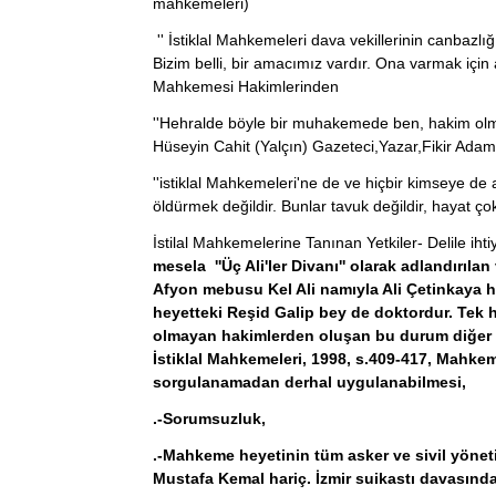
mahkemeleri)
'' İstiklal Mahkemeleri dava vekillerinin canbazlığ
Bizim belli, bir amacımız vardır. Ona varmak için 
Mahkemesi Hakimlerinden
''Hehralde böyle bir muhakemede ben, hakim ol
Hüseyin Cahit (Yalçın) Gazeteci,Yazar,Fikir Adam
''istiklal Mahkemeleri'ne de ve hiçbir kimseye d
öldürmek değildir. Bunlar tavuk değildir, hayat 
İstilal Mahkemelerine Tanınan Yetkiler- Delile i
mesela ''Üç Ali'ler Divanı'' olarak adlandırıl
Afyon mebusu Kel Ali namıyla Ali Çetinkaya hu
heyetteki Reşid Galip bey de doktordur. Tek 
olmayan hakimlerden oluşan bu durum diğer İs
İstiklal Mahkemeleri, 1998, s.409-417, Mahkem
sorgulanamadan derhal uygulanabilmesi,
.-Sorumsuzluk,
.-Mahkeme heyetinin tüm asker ve sivil yöne
Mustafa Kemal hariç. İzmir suikastı davasında