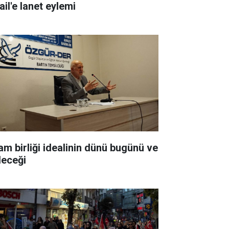
ail'e lanet eylemi
lam birliği idealinin dünü bugünü ve
leceği