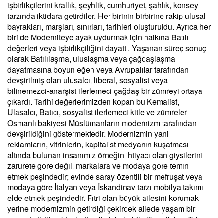
işbirlikçilerini krallık, şeyhlik, cumhuriyet, şahlık, konsey
tarzında iktidara getirdiler. Her birinin birbirine rakip ulusal
bayrakları, marşları, sınırları, tarihleri oluşturuldu. Ayrıca her
biri de Moderniteye ayak uydurmak için halkına Batılı
değerleri veya işbirlikçiliğini dayattı. Yaşanan süreç sonuç
olarak Batılılaşma, uluslaşma veya çağdaşlaşma
dayatmasına boyun eğen veya Avrupalılar tarafından
devşirilmiş olan ulusalcı, liberal, sosyalist veya
bilinemezci-anarşist ilerlemeci çağdaş bir zümreyi ortaya
çıkardı. Tarihi değerlerimizden kopan bu Kemalist,
Ulasalcı, Batıcı, sosyalist ilerlemeci kitle ve zümreler
Osmanlı bakiyesi Müslümanların modernizm tarafından
devşirildiğini göstermektedir. Modernizmin yani
reklamların, vitrinlerin, kapitalist medyanın kuşatması
altında bulunan insanımız örneğin ihtiyacı olan giysilerini
zarurete göre değil, markalara ve modaya göre temin
etmek peşindedir; evinde saray özentili bir mefruşat veya
modaya göre İtalyan veya İskandinav tarzı mobilya takımı
elde etmek peşindedir. Fıtri olan büyük ailesini korumak
yerine modernizmin getirdiği çekirdek ailede yaşam bir