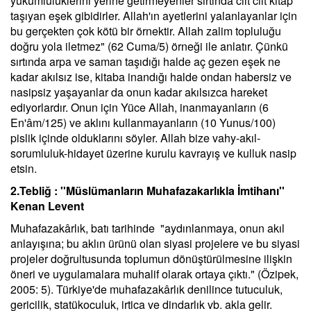
yükümlülüklerini yerine getirmeyenler sırtında cilt cilt kitap
taşıyan eşek gibidirler. Allah'ın ayetlerini yalanlayanlar için
bu gerçekten çok kötü bir örnektir. Allah zalim topluluğu
doğru yola iletmez" (62 Cuma/5) örneği ile anlatır. Çünkü
sırtında arpa ve saman taşıdığı halde aç gezen eşek ne
kadar akılsız ise, kitaba inandığı halde ondan habersiz ve
nasipsiz yaşayanlar da onun kadar akılsızca hareket
ediyorlardır. Onun için Yüce Allah, inanmayanların (6
En'âm/125) ve aklını kullanmayanların (10 Yunus/100)
pislik içinde olduklarını söyler. Allah bize vahy-akıl-
sorumluluk-hidayet üzerine kurulu kavrayış ve kulluk nasip
etsin.
2.Tebliğ : ''Müslümanların Muhafazakarlıkla İmtihanı''
Kenan Levent
Muhafazakârlık, batı tarihinde "aydınlanmaya, onun akıl
anlayışına; bu aklın ürünü olan siyasi projelere ve bu siyasi
projeler doğrultusunda toplumun dönüştürülmesine ilişkin
öneri ve uygulamalara muhalif olarak ortaya çıktı." (Özipek,
2005: 5). Türkiye'de muhafazakârlık denilince tutuculuk,
gericilik, statükoculuk, irtica ve dindarlık vb. akla gelir.