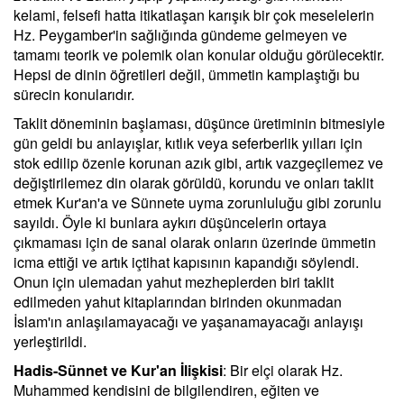
kelami, felsefi hatta itikatlaşan karışık bir çok meselelerin
Hz. Peygamber'in sağlığında gündeme gelmeyen ve
tamamı teorik ve polemik olan konular olduğu görülecektir.
Hepsi de dinin öğretileri değil, ümmetin kamplaştığı bu
sürecin konularıdır.
Taklit döneminin başlaması, düşünce üretiminin bitmesiyle
gün geldi bu anlayışlar, kıtlık veya seferberlik yılları için
stok edilip özenle korunan azık gibi, artık vazgeçilemez ve
değiştirilemez din olarak görüldü, korundu ve onları taklit
etmek Kur'an'a ve Sünnete uyma zorunluluğu gibi zorunlu
sayıldı. Öyle ki bunlara aykırı düşüncelerin ortaya
çıkmaması için de sanal olarak onların üzerinde ümmetin
icma ettiği ve artık içtihat kapısının kapandığı söylendi.
Onun için ulemadan yahut mezheplerden biri taklit
edilmeden yahut kitaplarından birinden okunmadan
İslam'ın anlaşılamayacağı ve yaşanamayacağı anlayışı
yerleştirildi.
Hadis-Sünnet ve Kur'an İlişkisi
: Bir elçi olarak Hz.
Muhammed kendisini de bilgilendiren, eğiten ve