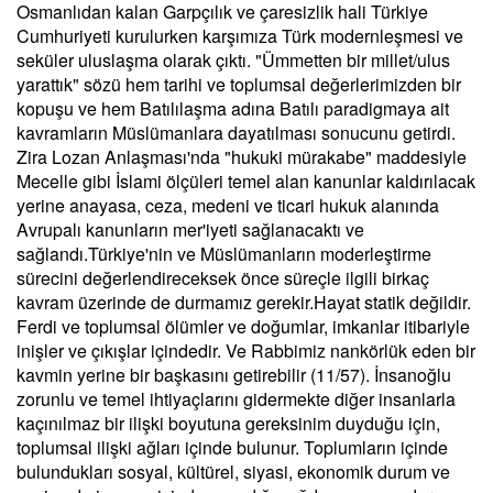
Osmanlıdan kalan Garpçılık ve çaresizlik hali Türkiye
Cumhuriyeti kurulurken karşımıza Türk modernleşmesi ve
seküler uluslaşma olarak çıktı. "Ümmetten bir millet/ulus
yarattık" sözü hem tarihi ve toplumsal değerlerimizden bir
kopuşu ve hem Batılılaşma adına Batılı paradigmaya ait
kavramların Müslümanlara dayatılması sonucunu getirdi.
Zira Lozan Anlaşması'nda "hukuki mürakabe" maddesiyle
Mecelle gibi İslami ölçüleri temel alan kanunlar kaldırılacak
yerine anayasa, ceza, medeni ve ticari hukuk alanında
Avrupalı kanunların mer'iyeti sağlanacaktı ve
sağlandı.Türkiye'nin ve Müslümanların moderleştirme
sürecini değerlendireceksek önce süreçle ilgili birkaç
kavram üzerinde de durmamız gerekir.Hayat statik değildir.
Ferdi ve toplumsal ölümler ve doğumlar, imkanlar itibariyle
inişler ve çıkışlar içindedir. Ve Rabbimiz nankörlük eden bir
kavmin yerine bir başkasını getirebilir (11/57). İnsanoğlu
zorunlu ve temel ihtiyaçlarını gidermekte diğer insanlarla
kaçınılmaz bir ilişki boyutuna gereksinim duyduğu için,
toplumsal ilişki ağları içinde bulunur. Toplumların içinde
bulundukları sosyal, kültürel, siyasi, ekonomik durum ve