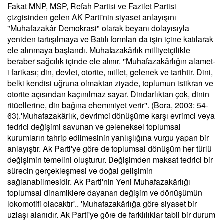
Fakat MNP, MSP, Refah Partisi ve Fazilet Partisi
çizgisinden gelen AK Parti'nin siyaset anlayışını
"Muhafazakâr Demokrasi" olarak beyanı dolayısıyla
yeniden tartışılmaya ve Batılı formları da işin içine katılarak
ele alınmaya başlandı. Muhafazakârlık milliyetçilikle
beraber sağcılık içinde ele alınır. ''Muhafazakârlığın alamet-
i farikası; din, devlet, otorite, millet, gelenek ve tarihtir. Dini,
belki kendisi uğruna olmaktan ziyade, toplumun istikrarı ve
otorite açısından kaçınılmaz sayar. Dindarlıktan çok, dinin
ritüellerine, din bağına ehemmiyet verir''. (Bora, 2003: 54-
63).'Muhafazakârlık, devrimci dönüşüme karşı evrimci veya
tedrici değişimi savunan ve geleneksel toplumsal
kurumların tahrip edilmesinin yanlışlığına vurgu yapan bir
anlayıştır. Ak Parti'ye göre de toplumsal dönüşüm her türlü
değişimin temelini oluşturur. Değişimden maksat tedrici bir
sürecin gerçekleşmesi ve doğal gelişimin
sağlanabilmesidir. Ak Parti'nin Yeni Muhafazakârlığı
toplumsal dinamiklere dayanan değişim ve dönüşümün
lokomotifi olacaktır'.. 'Muhafazakârlığa göre siyaset bir
uzlaşı alanıdır. Ak Parti'ye göre de farklılıklar tabii bir durum