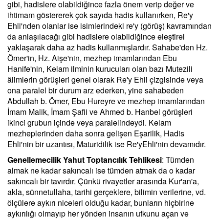
gibi, hadislere olabildiğince fazla önem verip değer ve
ihtimam göstererek çok sayıda hadis kullanırken, Re'y
Ehli'nden olanlar ise isimlerindeki re'y (görüş) kavramından
da anlaşılacağı gibi hadislere olabildiğince eleştirel
yaklaşarak daha az hadis kullanmışlardır. Sahabe'den Hz.
Ömer'in, Hz. Aişe'nin, mezhep imamlarından Ebu
Hanife'nin, Kelam ilminin kurucuları olan bazı Mutezili
âlimlerin görüşleri genel olarak Re'y Ehli çizgisinde veya
ona paralel bir durum arz ederken, yine sahabeden
Abdullah b. Ömer, Ebu Hureyre ve mezhep imamlarından
İmam Malik, İmam Şafii ve Ahmed b. Hanbel görüşleri
ikinci grubun içinde veya paralelindeydi. Kelam
mezheplerinden daha sonra gelişen Eşarilik, Hadis
Ehli'nin bir uzantısı, Maturidilik ise Re'yEhli'nin devamıdır.
Genellemecilik Yahut Toptancılık Tehlikesi
: Tümden
almak ne kadar sakıncalı ise tümden atmak da o kadar
sakıncalı bir tavırdır. Çünkü rivayetler arasında Kur'an'a,
akla, sünnetullaha, tarihi gerçeklere, bilimin verilerine, vd.
ölçülere aykırı niceleri olduğu kadar, bunların hiçbirine
aykırılığı olmayıp her yönden insanın ufkunu açan ve