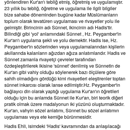
yönlendiren Kur'an'ı tebliğ etmiş, öğretmiş ve uygulamıştır.
23 yıllık bu tebliğ, öğretme ve uygulama ile ilgili bilgiler
bize sahabe döneminden bugüne kadar Müslümanların
toplum olarak tevatüren uygulaması ve rivayetler yolu ile
gelmiştir. Birincinin adı Sünnet, ikincinin adı Hadis'tir.
Bilindiği gibi 'yol' anlamındaki Sünnet , Hz. Peygamber'in
Kur'an'ı uygulama şekli ve yolu demektir. Hadis ise, Hz.
Peygamber'in sözlerinden veya uygulamalarından kişilerin
akıllarında kalanların ağızdan ağıza anlatımlarıdır. Hadis ve
Sünnet zamanla rivayetçi çevreler tarafından
özdeşleştirilerek ikisine 'sünnet' denilmiş ve Sünnetin de
Kur'an gibi vahiy olduğu söylenerek bazı ölçülere göre
sahih olmadığını gördüğü kimi rivayetleri eleştirenler toptan
sünnet inkarcısı olarak lanse edilmiştir.Hz. Peygamber'in
bağlayıcı din olarak yaptığı uygulama Kur'an'ın öğretileri
olduğu için bu anlamda Sünnet ile Kur'an, biri teorik diğeri
pratik olmak üzere madalyonun iki yüzünü oluşturmaktadır.
Kur'an, vahyin sözel anlatımı, Sünnet bu sözel anlatımın
uygulaması veya ete kemiğe bürünmesidir.
Hadis Ehli, isimdeki 'Hadis' kavramından da anlaşılacağı