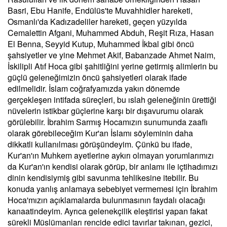
Basri, Ebu Hanife, Endülüs'te Muvahhidler hareketi,
Osmanlı'da Kadızadeliler hareketi, geçen yüzyılda
Cemalettin Afgani, Muhammed Abduh, Reşit Rıza, Hasan
El Benna, Seyyid Kutup, Muhammed İkbal gibi öncü
şahsiyetler ve yine Mehmet Akif, Babanzade Ahmet Naim,
İskilipli Atıf Hoca gibi şahitliğini yerine getirmiş alimlerin bu
güçlü geleneğimizin öncü şahsiyetleri olarak ifade
edilmelidir. İslam coğrafyamızda yakın dönemde
gerçekleşen intifada süreçleri, bu ıslah geleneğinin ürettiği
nüvelerin istikbar güçlerine karşı bir dışavurumu olarak
görülebilir. İbrahim Sarmış Hocamızın sunumunda zaaflı
olarak görebileceğim Kur'an İslamı söyleminin daha
dikkatli kullanılması görüşündeyim. Çünkü bu ifade,
Kur'an'ın Muhkem ayetlerine aykırı olmayan yorumlarımızı
da Kur'an'ın kendisi olarak görüp, bir anlamı ile içtihadımızı
dinin kendisiymiş gibi savunma tehlikesine itebilir. Bu
konuda yanlış anlamaya sebebiyet vermemesi için İbrahim
Hoca'mızın açıklamalarda bulunmasının faydalı olacağı
kanaatindeyim. Ayrıca gelenekçilik eleştirisi yapan fakat
sürekli Müslümanları rencide edici tavırlar takınan, gezici,