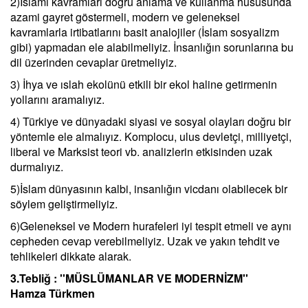
2)İslami kavramları doğru anlama ve kullanma hususunda
azami gayret göstermeli, modern ve geleneksel
kavramlarla irtibatlarını basit analojiler (İslam sosyalizm
gibi) yapmadan ele alabilmeliyiz. İnsanlığın sorunlarına bu
dil üzerinden cevaplar üretmeliyiz.
3) İhya ve ıslah ekolünü etkili bir ekol haline getirmenin
yollarını aramalıyız.
4) Türkiye ve dünyadaki siyasi ve sosyal olayları doğru bir
yöntemle ele almalıyız. Komplocu, ulus devletçi, milliyetçi,
liberal ve Marksist teori vb. analizlerin etkisinden uzak
durmalıyız.
5)İslam dünyasının kalbi, insanlığın vicdanı olabilecek bir
söylem geliştirmeliyiz.
6)Geleneksel ve Modern hurafeleri iyi tespit etmeli ve aynı
cepheden cevap verebilmeliyiz. Uzak ve yakın tehdit ve
tehlikeleri dikkate alarak.
3.Tebliğ : ''MÜSLÜMANLAR VE MODERNİZM''
Hamza Türkmen