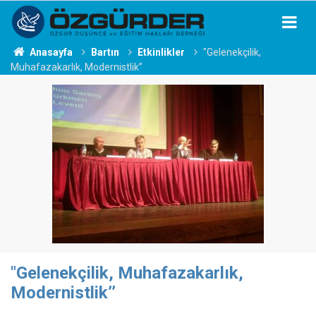
Anasayfa
Bartın
Etkinlikler
"Gelenekçilik,
Muhafazakarlık, Modernistlik’’
"Gelenekçilik, Muhafazakarlık,
Modernistlik’’