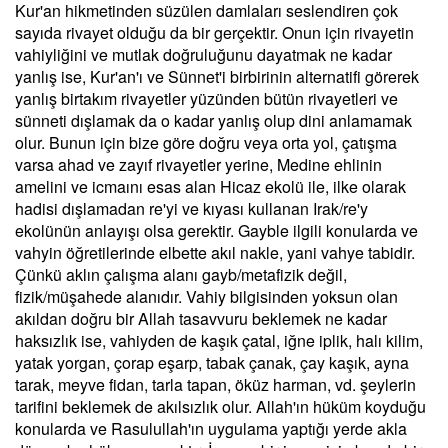
Kur'an hikmetinden süzülen damlaları seslendiren çok
sayıda rivayet olduğu da bir gerçektir. Onun için rivayetin
vahiyliğini ve mutlak doğruluğunu dayatmak ne kadar
yanlış ise, Kur'an'ı ve Sünnet'i birbirinin alternatifi görerek
yanlış birtakım rivayetler yüzünden bütün rivayetleri ve
sünneti dışlamak da o kadar yanlış olup dini anlamamak
olur. Bunun için bize göre doğru veya orta yol, çatışma
varsa ahad ve zayıf rivayetler yerine, Medine ehlinin
amelini ve icmaını esas alan Hicaz ekolü ile, ilke olarak
hadisi dışlamadan re'yi ve kıyası kullanan Irak/re'y
ekolünün anlayışı olsa gerektir. Gayble ilgili konularda ve
vahyin öğretilerinde elbette akıl nakle, yani vahye tabidir.
Çünkü aklın çalışma alanı gayb/metafizik değil,
fizik/müşahede alanıdır. Vahiy bilgisinden yoksun olan
akıldan doğru bir Allah tasavvuru beklemek ne kadar
haksızlık ise, vahiyden de kaşık çatal, iğne iplik, halı kilim,
yatak yorgan, çorap eşarp, tabak çanak, çay kaşık, ayna
tarak, meyve fidan, tarla tapan, öküz harman, vd. şeylerin
tarifini beklemek de akılsızlık olur. Allah'ın hüküm koyduğu
konularda ve Rasulullah'ın uygulama yaptığı yerde akla