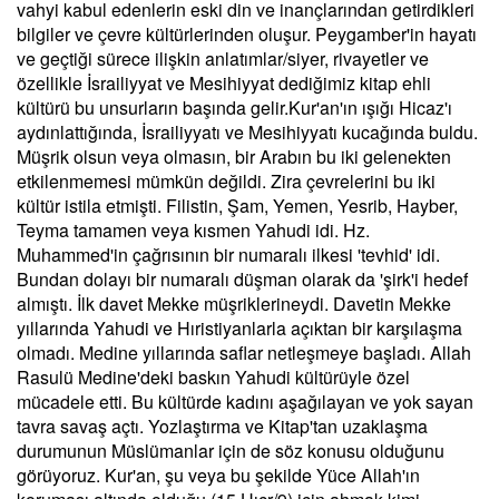
vahyi kabul edenlerin eski din ve inançlarından getirdikleri
bilgiler ve çevre kültürlerinden oluşur. Peygamber'in hayatı
ve geçtiği sürece ilişkin anlatımlar/siyer, rivayetler ve
özellikle İsrailiyyat ve Mesihiyyat dediğimiz kitap ehli
kültürü bu unsurların başında gelir.Kur'an'ın ışığı Hicaz'ı
aydınlattığında, İsrailiyyatı ve Mesihiyyatı kucağında buldu.
Müşrik olsun veya olmasın, bir Arabın bu iki gelenekten
etkilenmemesi mümkün değildi. Zira çevrelerini bu iki
kültür istila etmişti. Filistin, Şam, Yemen, Yesrib, Hayber,
Teyma tamamen veya kısmen Yahudi idi. Hz.
Muhammed'in çağrısının bir numaralı ilkesi 'tevhid' idi.
Bundan dolayı bir numaralı düşman olarak da 'şirk'i hedef
almıştı. İlk davet Mekke müşriklerineydi. Davetin Mekke
yıllarında Yahudi ve Hıristiyanlarla açıktan bir karşılaşma
olmadı. Medine yıllarında saflar netleşmeye başladı. Allah
Rasulü Medine'deki baskın Yahudi kültürüyle özel
mücadele etti. Bu kültürde kadını aşağılayan ve yok sayan
tavra savaş açtı. Yozlaştırma ve Kitap'tan uzaklaşma
durumunun Müslümanlar için de söz konusu olduğunu
görüyoruz. Kur'an, şu veya bu şekilde Yüce Allah'ın