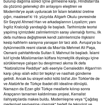
bulunıp dağılma süreci içine girmesine karşı, Hindistan'da
da çözümü gelenekçi din anlayışını eleştiren ve
Modernite'ye ayak uyduracak bir İslam telakkisi üretme
çığırı, maalesef ki 19. yüzyılda Aligarh Okulu çevresinde
Sir Seyyid Ahmed Han ve arkadaşlarının Loyalizm; yanı
İngiliz Kralcılığı yandaşlığı ile başladı. Tarihimizde teorisi
yapılmış içimizdeki zalimlerimizin saray ulemalığı formu, ilk
defa muhteva değiştirerek kendi zalimlerimizle ilişkisini
kesip kafirlerin sarayına yanaşan bir tarz aldı. Avrupa'ya bu
öykünmecilik resmi olarak da Mısır'da Mehmet Ali Paşa,
Osmanlı pahitahttında Sultan II. Mahmut ile başladı. İslami
kılıf içinde Müslümanları küffara hizmetçilik diyalogu içine
sürüklemeye çalışan bu devşirmeci akıma ilk defa
"Natüralizme Reddiye" adlı eseriyle Cemaleddin Afgani'nin
karşı çıkışı ıslah edici bir tepkiyi ve nasihatı gündeme
getirdi. Ancak bu sirayet edici kötü bid'at Jön Türkler'de de
ve Atatürk'te de Türkçe ibadet dili idealine dönüştü.
Namazın da Ezan gibi Türkçe meallerle kılınıp sonra
Arapçanın tamamen kaldırılması projesi, Kemalist
ilahiyatçılarda makes buldu. Modernleşme veya "Çağdaş
medeniyet seviyesine ulaşmak" hedefi ile teknoloji ve