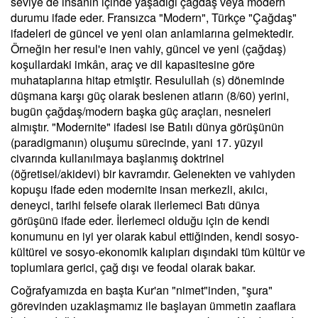
seviye de insanın içinde yaşadığı çağdaş veya modern
durumu ifade eder. Fransızca "Modern", Türkçe "Çağdaş"
ifadeleri de güncel ve yeni olan anlamlarına gelmektedir.
Örneğin her resul'e inen vahiy, güncel ve yeni (çağdaş)
koşullardaki imkân, araç ve dil kapasitesine göre
muhataplarına hitap etmiştir. Resulullah (s) döneminde
düşmana karşı güç olarak beslenen atların (8/60) yerini,
bugün çağdaş/modern başka güç araçları, nesneleri
almıştır. "Modernite" ifadesi ise Batılı dünya görüşünün
(paradigmanın) oluşumu sürecinde, yani 17. yüzyıl
civarında kullanılmaya başlanmış doktrinel
(öğretisel/akidevi) bir kavramdır. Gelenekten ve vahiyden
kopuşu ifade eden modernite insan merkezli, akılcı,
deneyci, tarihi felsefe olarak ilerlemeci Batı dünya
görüşünü ifade eder. İlerlemeci olduğu için de kendi
konumunu en iyi yer olarak kabul ettiğinden, kendi sosyo-
kültürel ve sosyo-ekonomik kalıpları dışındaki tüm kültür ve
toplumlara gerici, çağ dışı ve feodal olarak bakar.
Coğrafyamızda en başta Kur'an "nimet"inden, "şura"
görevinden uzaklaşmamız ile başlayan ümmetin zaaflara