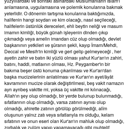
yüzyıllardaki ve sonraki asırlardaki Müslümanların İslam'ı
anlamasına, uygulamasına ve polemik konularına bakmak
yeterlidir. O dönemin tartışma konularına baktığımızda,
halifenin hangi soydan ve kim olacağı, nasıl seçileceği,
halifelerin üstünlük dereceleri, ehli beytin neliği ve masum
imamın kimliği, büyük günah işleyenin dinden çıkıp
çıkmadığı veya amelin imandan cüz olup olmadığı, devlet
başkanının yetkileri ve şûranın şekli, kayıp İmam/Mehdi,
Deccal ve Mesih'in kimliği ve geri gelip gelmeyeceği , her
ayetin zahir ve batın iki yüzlü olması yahut Kur'an'ın zahiri,
batını, haddi, matlaının olması, Hz. Peygamber'in bir
bakıma beşer üstü konuma çıkarılması ve Kur'an'dan
başka mucizelerinin anlatılması ve Kur'an'ın ayet/âyât
kavramının mucize olarak değiştirilmesi, beş vakit namazın
ayrı ayrıbeş vakitte mi, yoksa üç vakitte mi kılınacağı,
Allah'ın şey olup olmadığı, bir yerde bulunup bulunmadığı,
sıfatlarının olup olmadığı, varsa zatının aynısı olup
olmadığı, ahirette zatının görülüp görülmediği, alîm
oluşunun yalnız zatı veya sıfatlarıyla mı olduğu, kelam
sıfatının ve onun eseri olan Kur'an'ın mahluk olup olmadığı,
zorbalık ve zulüm yapıp yapamayacağı gibi muhtelif