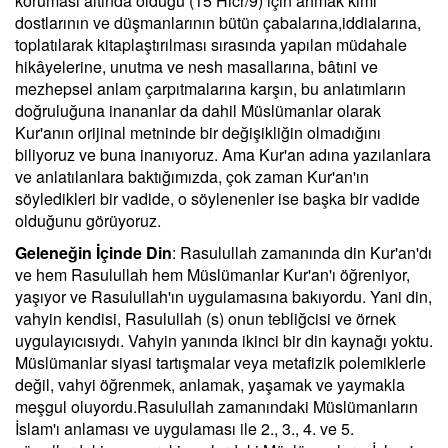
koruması altında olduğu (15 Hıcr/9) için ahmak kimi
dostlarının ve düşmanlarının bütün çabalarına,iddialarına,
toplatılarak kitaplaştırılması sırasında yapılan müdahale
hikâyelerine, unutma ve nesh masallarına, bâtıni ve
mezhepsel anlam çarpıtmalarına karşın, bu anlatımların
doğruluğuna inananlar da dahil Müslümanlar olarak
Kur'anın orijinal metninde bir değişikliğin olmadığını
biliyoruz ve buna inanıyoruz. Ama Kur'an adına yazılanlara
ve anlatılanlara baktığımızda, çok zaman Kur'an'ın
söyledikleri bir vadide, o söylenenler ise başka bir vadide
olduğunu görüyoruz.
Geleneğin İçinde Din
: Rasulullah zamanında din Kur'an'dı
ve hem Rasulullah hem Müslümanlar Kur'an'ı öğreniyor,
yaşıyor ve Rasulullah'ın uygulamasına bakıyordu. Yani din,
vahyin kendisi, Rasulullah (s) onun tebliğcisi ve örnek
uygulayıcısıydı. Vahyin yanında ikinci bir din kaynağı yoktu.
Müslümanlar siyasi tartışmalar veya metafizik polemiklerle
değil, vahyi öğrenmek, anlamak, yaşamak ve yaymakla
meşgul oluyordu.Rasulullah zamanındaki Müslümanların
İslam'ı anlaması ve uygulaması ile 2., 3., 4. ve 5.