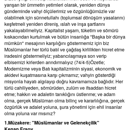
yarışan bir ümmetin yetimleri olarak, yeniden dünya
gündeminde vahyi ölçülerimiz ve özgünlüğümüzle var
olabilmek için sünnetullahı (toplumsal dönüşüm yasalarını)
keşfetmeli yeniden direniş, ıslah ve inşa şartlarını
yakalayabilmeliyiz. Kapitalist yaşam, tüketim ve sömürü
kıskacından kurtulmak ve bütün insanlığa "Başka bir dünya
mümkün" mesajının karşılığını göstermemiz için biz
Müslümanlar her türlü batıl ve çağdaş kirlilikten hicret etme
iradesini göstermeliyiz; yabancılaşmaya son verip
elbisemizi kirlerden arındırmalıyız (74/4-5)Özetle;
Modernizme veya Batı kapitalizminin siyasi, ekonomik ve
akidevi kuşatmasına karşı çıkmamız; vahyin gösterdiği
misyonla hayatı algılayıp doğru kavramamıza bağlıdır. Her
türlü cahiliyeden, sömürüden, zulüm ve ifsaddan hicret
etme; hakkın ve adaletin tanıklığını üstlenme; ve adam
olma, gerçek Müslüman olma bilinç ve kararlılığına, gerçek
özgürlük ve adalet yoluna, şura yönetimi için ehil insanlar
olma yoluna var mısınız?
1.Müzakere: ''Müslümanlar ve Gelenekçilik''
Kenan Ersoy