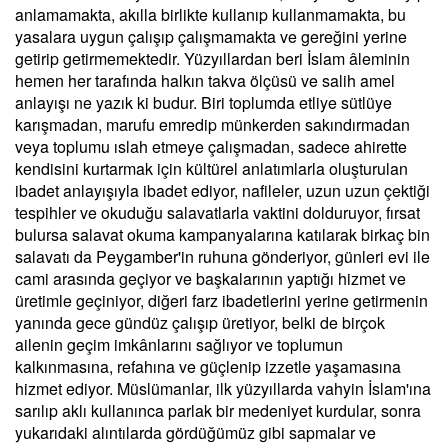
anlamamakta, akılla birlikte kullanıp kullanmamakta, bu
yasalara uygun çalışıp çalışmamakta ve gereğini yerine
getirip getirmemektedir. Yüzyıllardan beri İslam âleminin
hemen her tarafında halkın takva ölçüsü ve salih amel
anlayışı ne yazık ki budur. Biri toplumda etliye sütlüye
karışmadan, marufu emredip münkerden sakındırmadan
veya toplumu ıslah etmeye çalışmadan, sadece ahirette
kendisini kurtarmak için kültürel anlatımlarla oluşturulan
ibadet anlayışıyla ibadet ediyor, nafileler, uzun uzun çektiği
tespihler ve okuduğu salavatlarla vaktini dolduruyor, fırsat
bulursa salavat okuma kampanyalarına katılarak birkaç bin
salavatı da Peygamber'in ruhuna gönderiyor, günleri evi ile
cami arasında geçiyor ve başkalarının yaptığı hizmet ve
üretimle geçiniyor, diğeri farz ibadetlerini yerine getirmenin
yanında gece gündüz çalışıp üretiyor, belki de birçok
ailenin geçim imkânlarını sağlıyor ve toplumun
kalkınmasına, refahına ve güçlenip izzetle yaşamasına
hizmet ediyor. Müslümanlar, ilk yüzyıllarda vahyin İslam'ına
sarılıp aklı kullanınca parlak bir medeniyet kurdular, sonra
yukarıdaki alıntılarda gördüğümüz gibi sapmalar ve