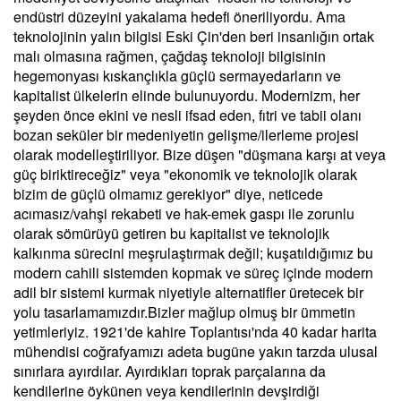
endüstri düzeyini yakalama hedefi öneriliyordu. Ama
teknolojinin yalın bilgisi Eski Çin'den beri insanlığın ortak
malı olmasına rağmen, çağdaş teknoloji bilgisinin
hegemonyası kıskançlıkla güçlü sermayedarların ve
kapitalist ülkelerin elinde bulunuyordu. Modernizm, her
şeyden önce ekini ve nesli ifsad eden, fıtri ve tabii olanı
bozan seküler bir medeniyetin gelişme/ilerleme projesi
olarak modelleştiriliyor. Bize düşen "düşmana karşı at veya
güç biriktireceğiz" veya "ekonomik ve teknolojik olarak
bizim de güçlü olmamız gerekiyor" diye, neticede
acımasız/vahşi rekabeti ve hak-emek gaspı ile zorunlu
olarak sömürüyü getiren bu kapitalist ve teknolojik
kalkınma sürecini meşrulaştırmak değil; kuşatıldığımız bu
modern cahili sistemden kopmak ve süreç içinde modern
adil bir sistemi kurmak niyetiyle alternatifler üretecek bir
yolu tasarlamamızdır.Bizler mağlup olmuş bir ümmetin
yetimleriyiz. 1921'de kahire Toplantısı'nda 40 kadar harita
mühendisi coğrafyamızı adeta bugüne yakın tarzda ulusal
sınırlara ayırdılar. Ayırdıkları toprak parçalarına da
kendilerine öykünen veya kendilerinin devşirdiği