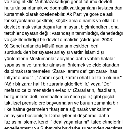
ve zenginliktir..Muhafazakârlığın genel tutumu devleti
hukukla sınırlamak ve dogmatik yaklaşımların kıskacından
kurtarmak olarak özetlenebilir. Ak Parti'ye göre de asli
fonksiyonlarına çekilmiş, küçük ama dinamik ve etkili bir
devlet olmak vatandaşını tanımlayan, biçimlendiren, ona
tercihler dayatan değil; vatandaşın tanımladığı, denetlediği
ve şekillendirdiği bir devlet olmalıdır' (Akdoğan, 2003:
9).Genel anlamda Müslümanların eskiden beri
sürdürdükleri bir siyaset anlayışı vardır. İslam dışı
yöntemlerin Müslümanlar aleyhine daha vahim hatalar
yapmasını ve kararlar almasını önlemek ve elde olandan
da olmak istememeleri "Zarar-ı ammı def için zarar-ı has
ihtiyar olunur." , "Zarar-ı eşed, zarar-ı ehaf ile izale olunur."
(Ağır bir zarar hafif bir zararla giderilebilir.) veya "Def'i
mefasid celbi menafiden evladır." (Zararların, ifsadların,
bozgunların defi, menfaatlerden önce gelir.) gibi geçici
taktiksel prensiplere başvurmaları ve bunun zamanla bir
ilke haline getirmeleri "karşıtına sığınarak var kalma"
anlayışını beslemiştir. Daha iyilerini düşünme, daha
fazlasını isteme, kendi "ideal yaşamlarını" talep etmelerini
engellenmiştir.28 Şubat gibi bir darbe sürecinden geçilmiş