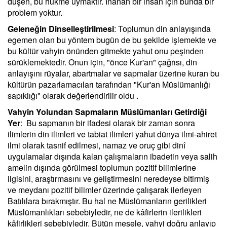
düşen, bu hükme uymaktır. İnanan bir insan için bunda bir
problem yoktur.
Geleneğin Dinselleştirilmesi
: Toplumun din anlayışında
egemen olan bu yöntem bugün de bu şekilde işlemekte ve
bu kültür vahyin önünden gitmekte yahut onu peşinden
sürüklemektedir. Onun için, "önce Kur'an" çağrısı, din
anlayışını rüyalar, abartmalar ve sapmalar üzerine kuran bu
kültürün pazarlamacıları tarafından "Kur'an Müslümanlığı
sapıklığı" olarak değerlendirilir oldu .
Vahyin Yolundan Sapmaların Müslümanları Getirdiği
Yer
: Bu sapmanın bir ifadesi olarak bir zaman sonra
ilimlerin din ilimleri ve tabiat ilimleri yahut dünya ilmi-ahiret
ilmi olarak tasnif edilmesi, namaz ve oruç gibi dinî
uygulamalar dışında kalan çalışmaların ibadetin veya salih
amelin dışında görülmesi toplumun pozitif bilimlerine
ilgisini, araştırmasını ve geliştirmesini neredeyse bitirmiş
ve meydanı pozitif bilimler üzerinde çalışarak ilerleyen
Batılılara bırakmıştır. Bu hal ne Müslümanların gerilikleri
Müslümanlıkları sebebiyledir, ne de kâfirlerin ilerilikleri
kâfirlikleri sebebiyledir. Bütün mesele, vahyi doğru anlayıp