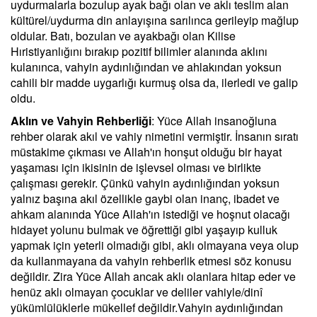
uydurmalarla bozulup ayak bağı olan ve aklı teslim alan
kültürel/uydurma din anlayışına sarılınca gerileyip mağlup
oldular. Batı, bozulan ve ayakbağı olan Kilise
Hıristiyanlığını bırakıp pozitif bilimler alanında aklını
kulanınca, vahyin aydınlığından ve ahlakından yoksun
cahili bir madde uygarlığı kurmuş olsa da, ilerledi ve galip
oldu.
Aklın ve Vahyin Rehberliği
: Yüce Allah insanoğluna
rehber olarak akıl ve vahiy nimetini vermiştir. İnsanın sıratı
müstakime çıkması ve Allah'ın honşut olduğu bir hayat
yaşaması için ikisinin de işlevsel olması ve birlikte
çalışması gerekir. Çünkü vahyin aydınlığından yoksun
yalnız başına akıl özellikle gaybi olan inanç, ibadet ve
ahkam alanında Yüce Allah'ın istediği ve hoşnut olacağı
hidayet yolunu bulmak ve öğrettiği gibi yaşayıp kulluk
yapmak için yeterli olmadığı gibi, aklı olmayana veya olup
da kullanmayana da vahyin rehberlik etmesi söz konusu
değildir. Zira Yüce Allah ancak aklı olanlara hitap eder ve
henüz aklı olmayan çocuklar ve deliler vahiyle/dinî
yükümlülüklerle mükellef değildir.Vahyin aydınlığından