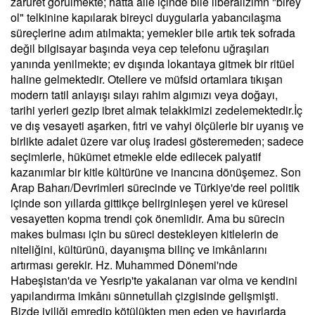
zaruret görülmekte; hatta aile içinde bile liberalizimn "birey
ol" telkinine kapılarak bireyci duygularla yabancılaşma
süreçlerine adım atılmakta; yemekler bile artık tek sofrada
değil bilgisayar başında veya cep telefonu uğraşıları
yanında yenilmekte; ev dışında lokantaya gitmek bir ritüel
haline gelmektedir. Otellere ve müfsid ortamlara tıkışan
modern tatil anlayışı sılayı rahim algımızı veya doğayı,
tarihi yerleri gezip ibret almak telakkimizi zedelemektedir.İç
ve dış vesayeti aşarken, fıtri ve vahyi ölçülerle bir uyanış ve
birlikte adalet üzere var oluş iradesi gösteremeden; sadece
seçimlerle, hükümet etmekle elde edilecek palyatif
kazanımlar bir kitle kültürüne ve inancına dönüşemez. Son
Arap Baharı/Devrimleri sürecinde ve Türkiye'de reel politik
içinde son yıllarda gittikçe belirginleşen yerel ve küresel
vesayetten kopma trendi çok önemlidir. Ama bu sürecin
makes bulması için bu süreci destekleyen kitlelerin de
niteliğini, kültürünü, dayanışma bilinç ve imkânlarını
artırması gerekir. Hz. Muhammed Dönemi'nde
Habeşistan'da ve Yesrip'te yakalanan var olma ve kendini
yapılandırma imkânı sünnetullah çizgisinde gelişmişti.
Bizde iyiliği emredip kötülükten men eden ve hayırlarda