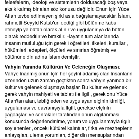
felsefelerin, ideoloji ve sistemlerin dolduracağı boş veya
eksik kalmış bir alan söz konusu değildir. Onun için Yüce
Allah tevbe edilmeyen şirki asla bağışlamayacaktır. İslam,
rahmetli Seyyid Kutub'un dediği gibi bölünme kabul
etmeyip ya bütün olarak alınır ve uygulanır ya da bütün
olarak reddedilir ve bırakılır. Hayatın tüm alanlarında
insanın mutluluğu için gerekli öğretileri, ilkeleri, kuralları,
hükümleri, edepleri, ölçüleri ve sınırları öğretmiş ve
bütününe din adına İslam demiştir.
Vahyin Yanında Kültürün Ve Geleneğin Oluşması
:
Vahye inanmış,onun için her şeyini adamış olan insanların
üzerinden uzun zaman geçtikten sonra vahyin yanında bir
kültür ve gelenek oluşmaya başlar. Bu kültür ve gelenek
gerek vahyin mahiyeti ve tabiatı ile ilgili, gerek onu Yüce
Allah'tan alan, tebliğ eden ve uygulayan elçinin kimliği,
uygulaması ve davranışıyla ilgili, gerekse elçinin
çağdaşları ve sonrakiler tarafından onun algılanması
konusunda değerlendirilme, yorum ve uygulanmayla ilgili
söylenenler , önceki kültürel kalıntılar, fırka ve mezheplerin
anlayışları, ulema yorumları, diğer din mensuplarından