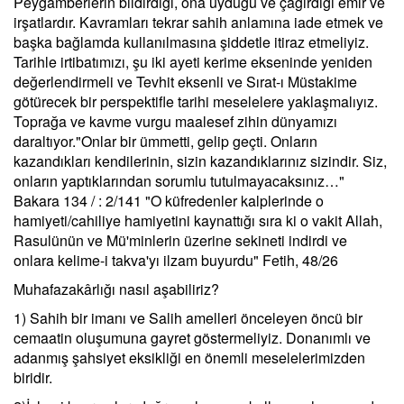
Peygamberlerin bildirdiği, ona uyduğu ve çağırdığı emir ve
irşatlardır. Kavramları tekrar sahih anlamına iade etmek ve
başka bağlamda kullanılmasına şiddetle itiraz etmeliyiz.
Tarihle irtibatımızı, şu iki ayeti kerime ekseninde yeniden
değerlendirmeli ve Tevhit eksenli ve Sırat-ı Müstakime
götürecek bir perspektifle tarihi meselelere yaklaşmalıyız.
Toprağa ve kavme vurgu maalesef zihin dünyamızı
daraltıyor."Onlar bir ümmetti, gelip geçti. Onların
kazandıkları kendilerinin, sizin kazandıklarınız sizindir. Siz,
onların yaptıklarından sorumlu tutulmayacaksınız…"
Bakara 134 / : 2/141 "O küfredenler kalplerinde o
hamiyeti/cahiliye hamiyetini kaynattığı sıra ki o vakit Allah,
Rasulünün ve Mü'minlerin üzerine sekineti indirdi ve
onlara kelime-i takva'yı ilzam buyurdu" Fetih, 48/26
Muhafazakârlığı nasıl aşabiliriz?
1) Sahih bir imanı ve Salih amelleri önceleyen öncü bir
cemaatin oluşumuna gayret göstermeliyiz. Donanımlı ve
adanmış şahsiyet eksikliği en önemli meselelerimizden
biridir.