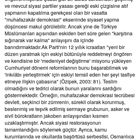
ve mevcut siyasi partiler yasası gereği eski çizgisine atıf
yapmanın kapatılma gerekçesi olan bir vasatta
"muhafazakâr demokrasi" ekseninde siyaset yapma
düşüncesi makul görülebilir. Ancak yine de Türkiye
Müslümanları açısından eskiden beri süre gelen "karşıtına
sığınarak var kalma" anlayışını da içinde
barındırmaktadır.Ak Parti'nin 12 yıllık icraatları "yeni bir
düzen yaratmak için eskiyi bütünüyle reddetmeyi öngören
ve kendisine bir 'medeniyet değiştirme' misyonu yükleyen
Cumhuriyet dönemi reformlarının bunu başarabilmek ve
'inkılâbı yerleştirmek' için eskiyi temsil eden her şeyi tasfiye
etmeye ilişkin çabasına" (Özipek, 2003: 81). Teslim
olmadığını ve tedrici olarak bunun yaralarını sardığını
göstermektedir. Örneğin, muhafazakar demokrasi tecrübesi
devleti, seçkinci bir zümrenin, sürekli olarak korunmuş,
beslenmiş ve teşvik edilmiş sermaye grubunun, asker ve
sivil bürokratların jakoben anlayışından kısmen
uzaklaştırmıştır. Ancak siyasi restorasyonun
tamamlandığını söylemek güçtür. Ayrıca, kamu
kurumlarında ve okullarda başörtüsü serbestîsi, Osmanlıca