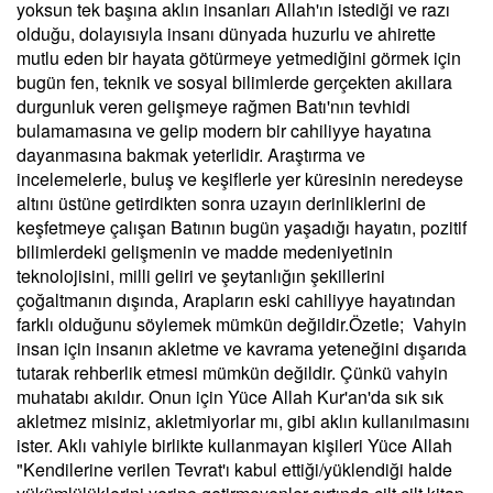
yoksun tek başına aklın insanları Allah'ın istediği ve razı
olduğu, dolayısıyla insanı dünyada huzurlu ve ahirette
mutlu eden bir hayata götürmeye yetmediğini görmek için
bugün fen, teknik ve sosyal bilimlerde gerçekten akıllara
durgunluk veren gelişmeye rağmen Batı'nın tevhidi
bulamamasına ve gelip modern bir cahiliyye hayatına
dayanmasına bakmak yeterlidir. Araştırma ve
incelemelerle, buluş ve keşiflerle yer küresinin neredeyse
altını üstüne getirdikten sonra uzayın derinliklerini de
keşfetmeye çalışan Batının bugün yaşadığı hayatın, pozitif
bilimlerdeki gelişmenin ve madde medeniyetinin
teknolojisini, milli geliri ve şeytanlığın şekillerini
çoğaltmanın dışında, Arapların eski cahiliyye hayatından
farklı olduğunu söylemek mümkün değildir.Özetle; Vahyin
insan için insanın akletme ve kavrama yeteneğini dışarıda
tutarak rehberlik etmesi mümkün değildir. Çünkü vahyin
muhatabı akıldır. Onun için Yüce Allah Kur'an'da sık sık
akletmez misiniz, akletmiyorlar mı, gibi aklın kullanılmasını
ister. Aklı vahiyle birlikte kullanmayan kişileri Yüce Allah
"Kendilerine verilen Tevrat'ı kabul ettiği/yüklendiği halde