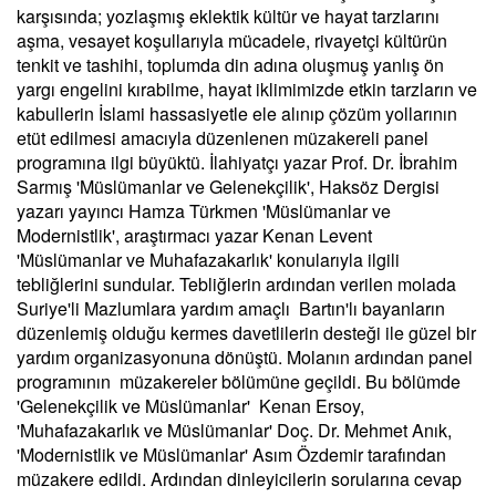
karşısında; yozlaşmış eklektik kültür ve hayat tarzlarını
aşma, vesayet koşullarıyla mücadele, rivayetçi kültürün
tenkit ve tashihi, toplumda din adına oluşmuş yanlış ön
yargı engelini kırabilme, hayat iklimimizde etkin tarzların ve
kabullerin İslami hassasiyetle ele alınıp çözüm yollarının
etüt edilmesi amacıyla düzenlenen müzakereli panel
programına ilgi büyüktü. İlahiyatçı yazar Prof. Dr. İbrahim
Sarmış 'Müslümanlar ve Gelenekçilik', Haksöz Dergisi
yazarı yayıncı Hamza Türkmen 'Müslümanlar ve
Modernistlik', araştırmacı yazar Kenan Levent
'Müslümanlar ve Muhafazakarlık' konularıyla ilgili
tebliğlerini sundular. Tebliğlerin ardından verilen molada
Suriye'li Mazlumlara yardım amaçlı Bartın'lı bayanların
düzenlemiş olduğu kermes davetlilerin desteği ile güzel bir
yardım organizasyonuna dönüştü. Molanın ardından panel
programının müzakereler bölümüne geçildi. Bu bölümde
'Gelenekçilik ve Müslümanlar' Kenan Ersoy,
'Muhafazakarlık ve Müslümanlar' Doç. Dr. Mehmet Anık,
'Modernistlik ve Müslümanlar' Asım Özdemir tarafından
müzakere edildi. Ardından dinleyicilerin sorularına cevap