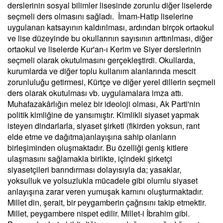
derslerinin sosyal bilimler lisesinde zorunlu diğer liselerde
seçmeli ders olmasını sağladı. İmam-Hatip liselerine
uygulanan katsayının kaldırılması, ardından birçok ortaokul
ve lise düzeyinde bu okullarının sayısının arttırılması, diğer
ortaokul ve liselerde Kur'an-ı Kerim ve Siyer derslerinin
seçmeli olarak okutulmasını gerçekleştirdi. Okullarda,
kurumlarda ve diğer toplu kullanım alanlarında mescit
zorunluluğu getirmesi, Kürtçe ve diğer yerel dillerin seçmeli
ders olarak okutulması vb. uygulamalara imza attı.
Muhafazakârlığın melez bir ideoloji olması, Ak Parti'nin
politik kimliğine de yansımıştır. Kimlikli siyaset yapmak
isteyen dindarlarla, siyaset şirketi (fikirden yoksun, rant
elde etme ve dağıtma)anlayışına sahip olanların
birleşiminden oluşmaktadır. Bu özelliği geniş kitlere
ulaşmasını sağlamakla birlikte, içindeki şirketçi
siyasetçileri barındırması dolayısıyla da; yasaklar,
yoksulluk ve yolsuzlukla mücadele gibi olumlu siyaset
anlayışına zarar veren yumuşak karnını oluşturmaktadır.
Millet din, şerait, bir peygamberin çağrısını takip etmektir.
Millet, peygambere nispet edilir. Millet-i İbrahim gibi.