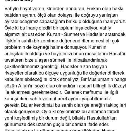
Vahyin hayat veren, kirlerden arındıran, Furkan olan hakkı
batıldan ayıran, ölçü olan dolayısı ile doğruyu yanlıştan
ayırabileceğimiz sapasağlam bir kulp olduğuna inanıyoruz.
Öyle ki bu inanç dipdiri bir toplum inşa ediyor. Vahiy
algımızı alt üst eden Kur'an - Sünnet ve Hadisler arasındaki
ilişkinin sahih bir zeminde değerlendirilememesi bir çok
problemin de kaynağı haline dönüşüyor. Kur'an'ın
anlaşılabilir olduğu ve hayatımızı onun mesajlarını Rasulün
tevatüren bize ulaşan sünneti ile irtibatlandırılarak
şekillendirmemiz gerektiği, Hadislerin zan taşıyan
rivayetler olarak bu ölçüye uygunluğu ile değerlendirilerek
kabullenilebileceğini idrak etmeliyiz. Bir Müslümanın hangi
sözün Allah'ın sözü olup olmadığını asgari bilinçlilik düzeyi
ile akletmesi gerekmektedir. Gelenek mefhumu ile ilgili
konuşurken sahih ve muharref ayrımı yapabilmemiz
gerekir. Bizler kendimizi bu sahih olan geleneğin takipçileri
olarak görüyoruz. Öyle ki söylemimiz bu anlamda türedi
yeni keşfedilmiş bir durum değil, bilakis Rasulullah'tan
günümüze dek uzanan güçlü bir damarı ifade eder.
Rasulullah ve ilk dönem sahabe örnekliğinden Hasan