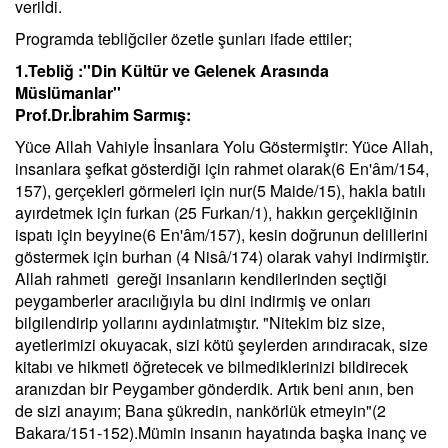
verildi.
Programda tebliğciler özetle şunları ifade ettiler;
1.Tebliğ :''Din Kültür ve Gelenek Arasında
Müslümanlar''
Prof.Dr.İbrahim Sarmış:
Yüce Allah Vahiyle İnsanlara Yolu Göstermiştir: Yüce Allah,
insanlara şefkat gösterdiği için rahmet olarak(6 En'âm/154,
157), gerçekleri görmeleri için nur(5 Maide/15), hakla batılı
ayırdetmek için furkan (25 Furkan/1), hakkın gerçekliğinin
ispatı için beyyine(6 En'âm/157), kesin doğrunun delillerini
göstermek için burhan (4 Nisâ/174) olarak vahyi indirmiştir.
Allah rahmeti gereği insanların kendilerinden seçtiği
peygamberler aracılığıyla bu dini indirmiş ve onları
bilgilendirip yollarını aydınlatmıştır. "Nitekim biz size,
ayetlerimizi okuyacak, sizi kötü şeylerden arındıracak, size
kitabı ve hikmeti öğretecek ve bilmediklerinizi bildirecek
aranızdan bir Peygamber gönderdik. Artık beni anın, ben
de sizi anayım; Bana şükredin, nankörlük etmeyin"(2
Bakara/151-152).Mümin insanın hayatında başka inanç ve