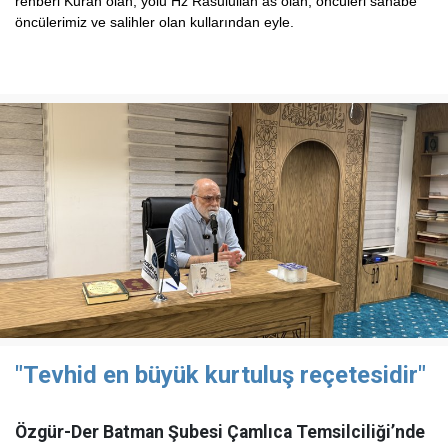
rehberi Kuran olan, yolu Hz Rasulullah as olan, öncüleri sahabe
öncülerimiz ve salihler olan kullarından eyle.
"Tevhid en büyük kurtuluş reçetesidir"
Özgür-Der Batman Şubesi Çamlıca Temsilciliği’nde