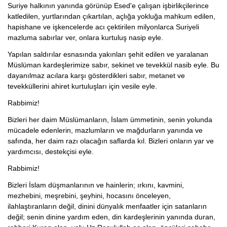
Suriye halkının yanında görünüp Esed'e çalışan işbirlikçilerince
katledilen, yurtlarından çıkartılan, açlığa yokluğa mahkum edilen,
hapishane ve işkencelerde acı çektirilen milyonlarca Suriyeli
mazluma sabırlar ver, onlara kurtuluş nasip eyle.
Yapılan saldırılar esnasında yakınları şehit edilen ve yaralanan
Müslüman kardeşlerimize sabır, sekinet ve tevekkül nasib eyle. Bu
dayanılmaz acılara karşı gösterdikleri sabır, metanet ve
tevekküllerini ahiret kurtuluşları için vesile eyle.
Rabbimiz!
Bizleri her daim Müslümanların, İslam ümmetinin, senin yolunda
mücadele edenlerin, mazlumların ve mağdurların yanında ve
safında, her daim razı olacağın saflarda kıl. Bizleri onların yar ve
yardımcısı, destekçisi eyle.
Rabbimiz!
Bizleri İslam düşmanlarının ve hainlerin; ırkını, kavmini,
mezhebini, meşrebini, şeyhini, hocasını önceleyen,
ilahlaştıranların değil, dinini dünyalık menfaatler için satanların
değil; senin dinine yardım eden, din kardeşlerinin yanında duran,