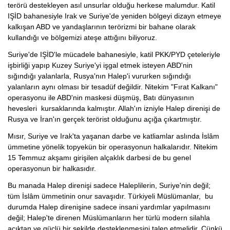
terörü destekleyen asıl unsurlar olduğu herkese malumdur. Katil
IŞİD bahanesiyle Irak ve Suriye'de yeniden bölgeyi dizayn etmeye
kalkışan ABD ve yandaşlarının terörizmi bir bahane olarak
kullandığı ve bölgemizi ateşe attığını biliyoruz.
Suriye'de IŞİD'le mücadele bahanesiyle, katil PKK/PYD çeteleriyle
işbirliği yapıp Kuzey Suriye'yi işgal etmek isteyen ABD'nin
sığındığı yalanlarla, Rusya'nın Halep'i vururken sığındığı
yalanların aynı olması bir tesadüf değildir. Nitekim "Fırat Kalkanı"
operasyonu ile ABD'nin maskesi düşmüş, Batı dünyasının
hevesleri kursaklarında kalmıştır. Allah'ın izniyle Halep direnişi de
Rusya ve İran'ın gerçek terörist olduğunu açığa çıkartmıştır.
Mısır, Suriye ve Irak'ta yaşanan darbe ve katliamlar aslında İslâm
ümmetine yönelik topyekün bir operasyonun halkalarıdır. Nitekim
15 Temmuz akşamı girişilen alçaklık darbesi de bu genel
operasyonun bir halkasıdır.
Bu manada Halep direnişi sadece Haleplilerin, Suriye'nin değil;
tüm İslâm ümmetinin onur savaşıdır. Türkiyeli Müslümanlar, bu
durumda Halep direnişine sadece insani yardımlar yapılmasını
değil; Halep'te direnen Müslümanların her türlü modern silahla
açıktan ve güçlü bir şekilde desteklenmesini talep etmelidir. Çünkü