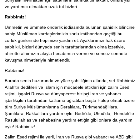
dünyalık menfaatler için satanların safında olmaktan, onlara yar
ve yardımcı olmaktan uzak tut bizleri.
Rabbimiz!
Ümmetin ve ümmete önderlik iddiasında bulunan şahidlik bilincine
sahip Müslüman kardeşlerimizin zorlu imtihandan geçtiği bu
zorluk günlerinde hepimize yardım et. Ayaklarımızı hak üzere
sabit kıl, bizleri dünyada senin taraftarlarından olma izzetiyle,
ahirette alnımızın akıyla hesabımızı verme ve sonsuz cennete
kavuşma nimetleriyle nimetlendir.
Rabbimiz!
Burada senin huzurunda ve yüce şahitliğinin altında, sırf Rabbimiz
Allah'tır dedikleri ve İslam için mücadele ettikleri için zalim Esed
rejimi, işgalci Rusya ve dünyaperest hizipçi İran ve yabancı
işbirlikçileri tarafından katliama uğratılan başta Halep olmak üzere
tüm Suriye Müslümanlarına Deralılara, Türkmendağlılara,
Şamlılara, Rakkalılara yardım eyle. Bedir'de, Uhud'da, Hendek'te
Rasulullah as ve sahabesine yardım ettiğin gibi onlara da yardım
eyle! Rabbimiz!
Zalim Esed rejimi ile yerli, İran ve Rusya gibi yabancı ve ABD gibi