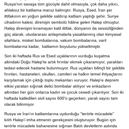
Rusya'nın savaşa tüm gücüyle dahil olmasıyla, çok daha yıkıcı,
ahlaksız bir katliama maruz kalmıştır. Rusya, Esed, İran şer
ittifakının en yoğun şekilde saldırıp katliam yaptığı şehir, Suriye
cihadının kalesi, direnişin sembolü hâline gelen Halep olmuştur.
Halep direnişini kıramayan katil ittifak, dünyanın da sessizliğinden
güç alarak, uluslararası anlaşmalarla yasaklanmış olan kimyasal
silahlara, misket bombalarına, vakum bombalarına, varil
bombalarına kadar, katliamın boyutunu yükseltmiştir.
Son iki haftada Rus ve Esed uçaklarının vurduğu kuşatma
altındaki Doğu Halep'te artık fırınlar ekmek çıkaramıyor, yaralıları
tedavi edecek hastane bulunmuyor. Rus uçakları bilinçli bir şekilde
fırınları, hastaneleri, okulları, camileri ve halkın temel ihtiyaçlarını
karşılamak için çıktığı toplu mekanları vuruyor. Halep'e deprem
etkisi yaratan sığınak delici bombalar atılıyor ve enkazların
altından her gün onlarca kadın ve çocuk cesedi çıkarılıyor. Son iki
haftada katledilen sivil sayısı 600'ü geçerken, yaralı sayısı tam
olarak bilinmiyor.
Rusya ve İran'ın katliamlarına uydurduğu "terörle mücadele"
kılıfı Halep'i imha etmenin gerekçesini oluşturuyor. Bugün için
terörle mücadele bahanesine sığınan Batılı devletlerin aslında