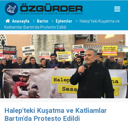
Anasayfa
Bartın
Eylemler
Halep'teki Kuşatma ve
Katliamlar Bartın'da Protesto Edildi
Halep'teki Kuşatma ve Katliamlar
Bartın'da Protesto Edildi