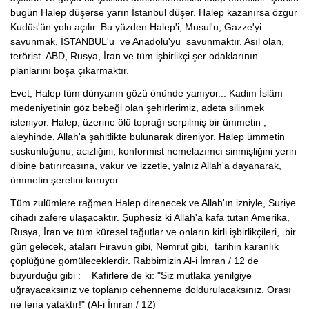
bugün Halep düşerse yarın İstanbul düşer. Halep kazanırsa özgür
Kudüs'ün yolu açılır. Bu yüzden Halep'i, Musul'u, Gazze'yi
savunmak, İSTANBUL'u ve Anadolu'yu savunmaktır. Asıl olan,
terörist ABD, Rusya, İran ve tüm işbirlikçi şer odaklarının
planlarını boşa çıkarmaktır.
Evet, Halep tüm dünyanın gözü önünde yanıyor... Kadim İslâm
medeniyetinin göz bebeği olan şehirlerimiz, adeta silinmek
isteniyor. Halep, üzerine ölü toprağı serpilmiş bir ümmetin ,
aleyhinde, Allah'a şahitlikte bulunarak direniyor. Halep ümmetin
suskunluğunu, acizliğini, konformist nemelazımcı sinmişliğini yerin
dibine batırırcasına, vakur ve izzetle, yalnız Allah'a dayanarak,
ümmetin şerefini koruyor.
Tüm zulümlere rağmen Halep direnecek ve Allah'ın izniyle, Suriye
cihadı zafere ulaşacaktır. Şüphesiz ki Allah'a kafa tutan Amerika,
Rusya, İran ve tüm küresel tağutlar ve onların kirli işbirlikçileri, bir
gün gelecek, ataları Firavun gibi, Nemrut gibi, tarihin karanlık
çöplüğüne gömüleceklerdir. Rabbimizin Al-i İmran / 12 de
buyurduğu gibi : Kafirlere de ki: "Siz mutlaka yenilgiye
uğrayacaksınız ve toplanıp cehenneme doldurulacaksınız. Orası
ne fena yataktır!" (Al-i İmran / 12)