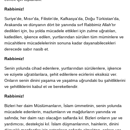
Rabbimiz!
Suriye'de, Mısır'da, Filistin'de, Kafkasya'da, Doğu Türkistan'da,
Arakanda ve dünyanın dört bir yanında sırf Rabbimiz Allah'tır
dedikleri için, bu yolda mücadele ettikleri için zulme uğratılan,
katledilen, işkence edilen, yurtlarından sürülen tüm müminlere ve
mücahitlere mücadelelerinin sonuna kadar dayanabilecekleri
derecede sabır nasib et.
Rabbimiz!
Senin yolunda cihad edenlere, yurtlarından sürülenlere, işkence
ve eziyete uğratılanlara, şehit edilenlere ecirlerini eksiksiz ver.
Onların senin dinini yaşama ve yaşatma uğrundaki bu şahitliklerini
ve şehitliklerini kabul et ve bereketlendir.
Rabbimiz!
Bizleri her daim Müslümanların, İslam ümmetinin, senin yolunda
mücadele edenlerin, mazlumların ve mağdurların yanında ve
safında; her daim razı olacağın saflarda kıl. Bizleri onların yar ve
yardımcısı, destekçisi kıl. İslam düşmanlarının, hainlerin, dinini