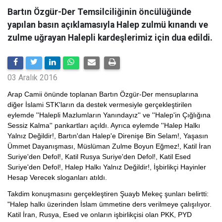
Bartın Özgür-Der Temsilciliğinin öncülüğünde
yapılan basın açıklamasıyla Halep zulmü kınandı ve
zulme uğrayan Halepli kardeşlerimiz için dua edildi.
03 Aralık 2016
Arap Camii önünde toplanan Bartın Özgür-Der mensuplarına
diğer İslami STK'ların da destek vermesiyle gerçekleştirilen
eylemde ''Halepli Mazlumların Yanındayız'' ve ''Halep'in Çığlığına
Sessiz Kalma'' pankartları açıldı. Ayrıca eylemde ''Halep Halkı
Yalnız Değildir!, Bartın'dan Halep'e Direnişe Bin Selam!, Yaşasın
Ümmet Dayanışması, Müslüman Zulme Boyun Eğmez!, Katil İran
Suriye'den Defol!, Katil Rusya Suriye'den Defol!, Katil Esed
Suriye'den Defol!, Halep Halkı Yalnız Değildir!, İşbirlikçi Hayinler
Hesap Verecek sloganları atıldı.
Takdim konuşmasını gerçekleştiren Şuayb Mekeç şunları belirtti:
"Halep halkı üzerinden İslam ümmetine ders verilmeye çalışılıyor.
Katil İran, Rusya, Esed ve onların işbirlikçisi olan PKK, PYD