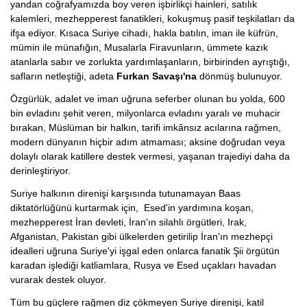
yandan coğrafyamızda boy veren işbirlikçi hainleri, satılık
kalemleri, mezhepperest fanatikleri, kokuşmuş pasif teşkilatları da
ifşa ediyor. Kısaca Suriye cihadı, hakla batılın, iman ile küfrün,
mümin ile münafığın, Musalarla Firavunların, ümmete kazık
atanlarla sabır ve zorlukta yardımlaşanların, birbirinden ayrıştığı,
safların netleştiği, adeta
Furkan Savaşı'na
dönmüş bulunuyor.
Özgürlük, adalet ve iman uğruna seferber olunan bu yolda, 600
bin evladını şehit veren, milyonlarca evladını yaralı ve muhacir
bırakan, Müslüman bir halkın, tarifi imkânsız acılarına rağmen,
modern dünyanın hiçbir adım atmaması; aksine doğrudan veya
dolaylı olarak katillere destek vermesi, yaşanan trajediyi daha da
derinleştiriyor.
Suriye halkının direnişi karşısında tutunamayan Baas
diktatörlüğünü kurtarmak için, Esed'in yardımına koşan,
mezhepperest İran devleti, İran'ın silahlı örgütleri, Irak,
Afganistan, Pakistan gibi ülkelerden getirilip İran'ın mezhepçi
idealleri uğruna Suriye'yi işgal eden onlarca fanatik Şii örgütün
karadan işlediği katliamlara, Rusya ve Esed uçakları havadan
vurarak destek oluyor.
Tüm bu güçlere rağmen diz çökmeyen Suriye direnişi, katil