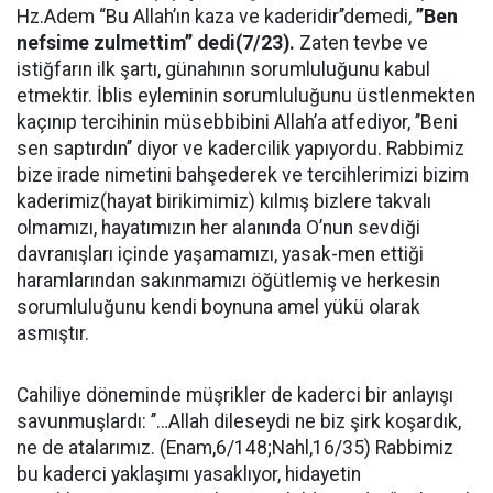
Hz.Adem “Bu Allah’ın kaza ve kaderidir’’demedi,
’’Ben
nefsime zulmettim’’ dedi(7/23).
Zaten tevbe ve
istiğfarın ilk şartı, günahının sorumluluğunu kabul
etmektir. İblis eyleminin sorumluluğunu üstlenmekten
kaçınıp tercihinin müsebbibini Allah’a atfediyor, ’’Beni
sen saptırdın’’ diyor ve kadercilik yapıyordu. Rabbimiz
bize irade nimetini bahşederek ve tercihlerimizi bizim
kaderimiz(hayat birikimimiz) kılmış bizlere takvalı
olmamızı, hayatımızın her alanında O’nun sevdiği
davranışları içinde yaşamamızı, yasak-men ettiği
haramlarından sakınmamızı öğütlemiş ve herkesin
sorumluluğunu kendi boynuna amel yükü olarak
asmıştır.
Cahiliye döneminde müşrikler de kaderci bir anlayışı
savunmuşlardı: ’’…Allah dileseydi ne biz şirk koşardık,
ne de atalarımız. (Enam,6/148;Nahl,16/35) Rabbimiz
bu kaderci yaklaşımı yasaklıyor, hidayetin