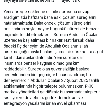
sayfaya ülke olarak hepimizin ihtiyacı vardır.
Yeni süreçte riskler ne olabilir sorusuna cevap
aradığımızda hafızam bana eski çözüm süreçlerini
hatırlatmaktadır. Daha önceki çözüm süreçlerini
sonlandıran şeyler neyse bugünkü süreci de benzer
biçimde tehdit etmektedir. Sürecin Abdullah Öcalan
üzerinden başlatılması bir risktir. Hatırlarsak daha
önceki üç deneyim de Abdullah Öcalan’ın silah
bırakma çağrılarıyla başlamış ama bir süre sonra örgüt
tarafından sonlandırılmıştır. Yeni sürece dair
insanlarda benzer kaygının olmadığını kim
reddedebilir. Sürece olan güvensizliğin başlıca
nedenlerinden biri geçmişte başarısız olmuş bu
deneyimlerdir. Abdullah Öcalan 27 Şubat 2025 tarihli
açıklamalarında hiçbir talepte bulunmazken, PKK
merkez yöneticileri geldiğimiz bu aşamada taleplerini
sıralıyor ve devletin özgürlük demokrasi ve
entegrasyon yasalarını bir an evvel çıkarması