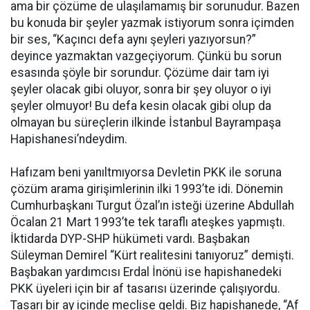
ama bir çözüme de ulaşılamamış bir sorunudur. Bazen
bu konuda bir şeyler yazmak istiyorum sonra içimden
bir ses, “Kaçıncı defa aynı şeyleri yazıyorsun?”
deyince yazmaktan vazgeçiyorum. Çünkü bu sorun
esasında şöyle bir sorundur. Çözüme dair tam iyi
şeyler olacak gibi oluyor, sonra bir şey oluyor o iyi
şeyler olmuyor! Bu defa kesin olacak gibi olup da
olmayan bu süreçlerin ilkinde İstanbul Bayrampaşa
Hapishanesi’ndeydim.
Hafızam beni yanıltmıyorsa Devletin PKK ile soruna
çözüm arama girişimlerinin ilki 1993’te idi. Dönemin
Cumhurbaşkanı Turgut Özal’ın isteği üzerine Abdullah
Öcalan 21 Mart 1993’te tek taraflı ateşkes yapmıştı.
İktidarda DYP-SHP hükümeti vardı. Başbakan
Süleyman Demirel “Kürt realitesini tanıyoruz” demişti.
Başbakan yardımcısı Erdal İnönü ise hapishanedeki
PKK üyeleri için bir af tasarısı üzerinde çalışıyordu.
Tasarı bir ay içinde meclise geldi. Biz hapishanede, “Af