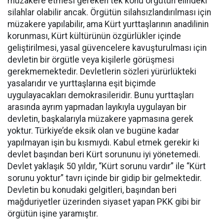
müzakere etmesi gereken tek konu örgütün elindeki
silahlar olabilir ancak. Örgütün silahsızlandırılması için
müzakere yapılabilir, ama Kürt yurttaşlarının anadilinin
korunması, Kürt kültürünün özgürlükler içinde
geliştirilmesi, yasal güvencelere kavuşturulması için
devletin bir örgütle veya kişilerle görüşmesi
gerekmemektedir. Devletlerin sözleri yürürlükteki
yasalarıdır ve yurttaşlarına eşit biçimde
uygulayacakları demokrasileridir. Bunu yurttaşları
arasında ayrım yapmadan layıkıyla uygulayan bir
devletin, başkalarıyla müzakere yapmasına gerek
yoktur. Türkiye’de eksik olan ve bugüne kadar
yapılmayan işin bu kısmıydı. Kabul etmek gerekir ki
devlet başından beri Kürt sorununu iyi yönetemedi.
Devlet yaklaşık 50 yıldır, “Kürt sorunu vardır” ile “Kürt
sorunu yoktur” tavrı içinde bir gidip bir gelmektedir.
Devletin bu konudaki gelgitleri, başından beri
mağduriyetler üzerinden siyaset yapan PKK gibi bir
örgütün işine yaramıştır.