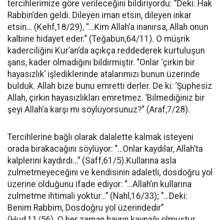
tercihlerimize göre verileceğini bildiriyordu: “Deki: Hak
Rabbin’den geldi. Dileyen iman etsin, dileyen inkar
etsin… (Kehf,18/29), “…Kim Allah’a inanırsa, Allah onun
kalbine hidayet eder.’’ (Teğabun,64/11). O müşrik
kaderciliğini Kur’an’da açıkça reddederek kurtuluşun
şans, kader olmadığını bildirmiştir. ’’Onlar ‘çirkin bir
hayasızlık’ işlediklerinde atalarımızı bunun üzerinde
bulduk. Allah bize bunu emretti derler. De ki: ’Şüphesiz
Allah, çirkin hayasızlıkları emretmez. ’Bilmediğiniz bir
şeyi Allah’a karşı mı söylüyorsunuz?’’ (Araf,7/28).
Tercihlerine bağlı olarak dalalette kalmak isteyeni
orada bırakacağını söylüyor: ’’…Onlar kaydılar, Allah’ta
kalplerini kaydırdı…’’ (Saff,61/5).Kullarına asla
zulmetmeyeceğini ve kendisinin adaletli, dosdoğru yol
üzerine olduğunu ifade ediyor: ’’…Allah’ın kullarına
zulmetme ihtimali yoktur…’’ (Nahl,16/33); ’’…Deki:
Benim Rabbim, Dosdoğru yol üzerindedir’’
(Hud,11/56). O her zaman hayrın kaynağı olmuştur.