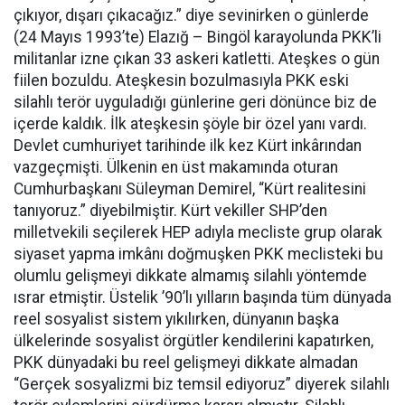
çıkıyor, dışarı çıkacağız.” diye sevinirken o günlerde
(24 Mayıs 1993’te) Elazığ – Bingöl karayolunda PKK’li
militanlar izne çıkan 33 askeri katletti. Ateşkes o gün
fiilen bozuldu. Ateşkesin bozulmasıyla PKK eski
silahlı terör uyguladığı günlerine geri dönünce biz de
içerde kaldık. İlk ateşkesin şöyle bir özel yanı vardı.
Devlet cumhuriyet tarihinde ilk kez Kürt inkârından
vazgeçmişti. Ülkenin en üst makamında oturan
Cumhurbaşkanı Süleyman Demirel, “Kürt realitesini
tanıyoruz.” diyebilmiştir. Kürt vekiller SHP’den
milletvekili seçilerek HEP adıyla mecliste grup olarak
siyaset yapma imkânı doğmuşken PKK meclisteki bu
olumlu gelişmeyi dikkate almamış silahlı yöntemde
ısrar etmiştir. Üstelik ’90’lı yılların başında tüm dünyada
reel sosyalist sistem yıkılırken, dünyanın başka
ülkelerinde sosyalist örgütler kendilerini kapatırken,
PKK dünyadaki bu reel gelişmeyi dikkate almadan
“Gerçek sosyalizmi biz temsil ediyoruz” diyerek silahlı