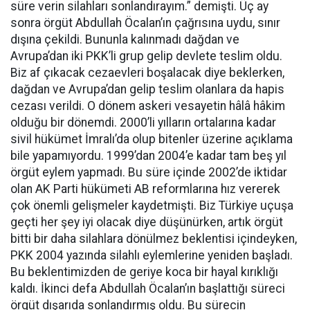
süre verin silahları sonlandırayım.” demişti. Üç ay
sonra örgüt Abdullah Öcalan’ın çağrısına uydu, sınır
dışına çekildi. Bununla kalınmadı dağdan ve
Avrupa’dan iki PKK’li grup gelip devlete teslim oldu.
Biz af çıkacak cezaevleri boşalacak diye beklerken,
dağdan ve Avrupa’dan gelip teslim olanlara da hapis
cezası verildi. O dönem askeri vesayetin hâlâ hâkim
olduğu bir dönemdi. 2000’li yılların ortalarına kadar
sivil hükümet İmralı’da olup bitenler üzerine açıklama
bile yapamıyordu. 1999’dan 2004’e kadar tam beş yıl
örgüt eylem yapmadı. Bu süre içinde 2002’de iktidar
olan AK Parti hükümeti AB reformlarına hız vererek
çok önemli gelişmeler kaydetmişti. Biz Türkiye uçuşa
geçti her şey iyi olacak diye düşünürken, artık örgüt
bitti bir daha silahlara dönülmez beklentisi içindeyken,
PKK 2004 yazında silahlı eylemlerine yeniden başladı.
Bu beklentimizden de geriye koca bir hayal kırıklığı
kaldı. İkinci defa Abdullah Öcalan’ın başlattığı süreci
örgüt dışarıda sonlandırmış oldu. Bu sürecin