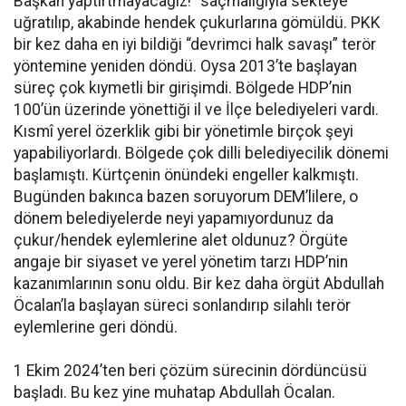
Başkan yaptırtmayacağız!” saçmalığıyla sekteye
uğratılıp, akabinde hendek çukurlarına gömüldü. PKK
bir kez daha en iyi bildiği “devrimci halk savaşı” terör
yöntemine yeniden döndü. Oysa 2013’te başlayan
süreç çok kıymetli bir girişimdi. Bölgede HDP’nin
100’ün üzerinde yönettiği il ve İlçe belediyeleri vardı.
Kısmî yerel özerklik gibi bir yönetimle birçok şeyi
yapabiliyorlardı. Bölgede çok dilli belediyecilik dönemi
başlamıştı. Kürtçenin önündeki engeller kalkmıştı.
Bugünden bakınca bazen soruyorum DEM’lilere, o
dönem belediyelerde neyi yapamıyordunuz da
çukur/hendek eylemlerine alet oldunuz? Örgüte
angaje bir siyaset ve yerel yönetim tarzı HDP’nin
kazanımlarının sonu oldu. Bir kez daha örgüt Abdullah
Öcalan’la başlayan süreci sonlandırıp silahlı terör
eylemlerine geri döndü.
1 Ekim 2024’ten beri çözüm sürecinin dördüncüsü
başladı. Bu kez yine muhatap Abdullah Öcalan.