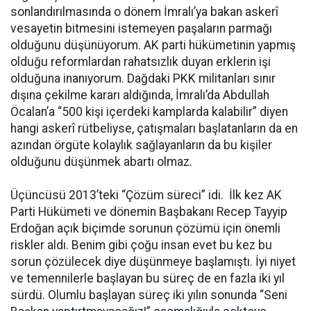
sonlandırılmasında o dönem İmralı’ya bakan askerî
vesayetin bitmesini istemeyen paşaların parmağı
olduğunu düşünüyorum. AK parti hükümetinin yapmış
olduğu reformlardan rahatsızlık duyan erklerin işi
olduğuna inanıyorum. Dağdaki PKK militanları sınır
dışına çekilme kararı aldığında, İmralı’da Abdullah
Öcalan’a “500 kişi içerdeki kamplarda kalabilir” diyen
hangi askerî rütbeliyse, çatışmaları başlatanların da en
azından örgüte kolaylık sağlayanların da bu kişiler
olduğunu düşünmek abartı olmaz.
Üçüncüsü 2013’teki “Çözüm süreci” idi. İlk kez AK
Parti Hükümeti ve dönemin Başbakanı Recep Tayyip
Erdoğan açık biçimde sorunun çözümü için önemli
riskler aldı. Benim gibi çoğu insan evet bu kez bu
sorun çözülecek diye düşünmeye başlamıştı. İyi niyet
ve temennilerle başlayan bu süreç de en fazla iki yıl
sürdü. Olumlu başlayan süreç iki yılın sonunda “Seni