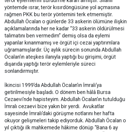
terör eylemlerini sürdürme kararı almıştır. Silahlı
yöntemde ısrar, terör kısırdöngüsüne yol açmasına
rağmen PKK bu terör yöntemini terk etmemiştir.
Abdullah Öcalan o günlerde 33 askerin ölümüne ilişkin
açıklamalarında her ne kadar “33 askerin öldürülmesi
talimatını ben vermedim” demiş olsa da eylemi
yapanlar kınanmamış ve örgüt içi cezai yaptırımlara
uğramamışlardır. Üç aylık sürecin sonunda Abdullah
Öcalan’ın ateşkes ilanıyla yaptığı bu girişimi, örgüt
dışarıda yaptığı terör eylemleriyle süreci
sonlandırmıştır.
İkincisi 1999’da Abdullah Öcalan’ın İmralı’ya
getirilmesiyle başladı. O dönem ben hâlâ Bursa
Cezaevi’nde hapisteyim. Abdullah Öcalan’ın tutulduğu
İmralı cezaevi bize yakın bir yerdi. Avukatlar
sayesinde İmralı’daki görüşme notlarını her hafta
okuyor gelişmeleri takip ediyorduk. Abdullah Öcalan o
yıl çıktığı ilk mahkemede hâkime dönüp “Bana 6 ay