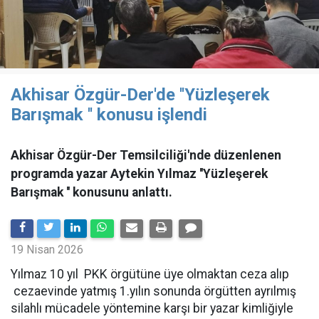
Akhisar Özgür-Der'de ''Yüzleşerek
Barışmak '' konusu işlendi
Akhisar Özgür-Der Temsilciliği'nde düzenlenen
programda yazar Aytekin Yılmaz ''Yüzleşerek
Barışmak '' konusunu anlattı.
19 Nisan 2026
Yılmaz 10 yıl PKK örgütüne üye olmaktan ceza alıp
cezaevinde yatmış 1.yılın sonunda örgütten ayrılmış
silahlı mücadele yöntemine karşı bir yazar kimliğiyle