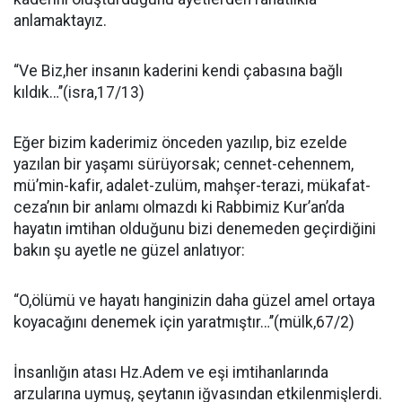
anlamaktayız.
“Ve Biz,her insanın kaderini kendi çabasına bağlı
kıldık…’’(isra,17/13)
Eğer bizim kaderimiz önceden yazılıp, biz ezelde
yazılan bir yaşamı sürüyorsak; cennet-cehennem,
mü’min-kafir, adalet-zulüm, mahşer-terazi, mükafat-
ceza’nın bir anlamı olmazdı ki Rabbimiz Kur’an’da
hayatın imtihan olduğunu bizi denemeden geçirdiğini
bakın şu ayetle ne güzel anlatıyor:
“O,ölümü ve hayatı hanginizin daha güzel amel ortaya
koyacağını denemek için yaratmıştır…’’(mülk,67/2)
İnsanlığın atası Hz.Adem ve eşi imtihanlarında
arzularına uymuş, şeytanın iğvasından etkilenmişlerdi.