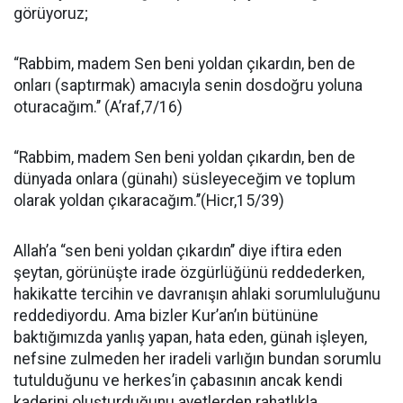
görüyoruz;
“Rabbim, madem Sen beni yoldan çıkardın, ben de
onları (saptırmak) amacıyla senin dosdoğru yoluna
oturacağım.’’ (A’raf,7/16)
“Rabbim, madem Sen beni yoldan çıkardın, ben de
dünyada onlara (günahı) süsleyeceğim ve toplum
olarak yoldan çıkaracağım.’’(Hicr,15/39)
Allah’a “sen beni yoldan çıkardın’’ diye iftira eden
şeytan, görünüşte irade özgürlüğünü reddederken,
hakikatte tercihin ve davranışın ahlaki sorumluluğunu
reddediyordu. Ama bizler Kur’an’ın bütününe
baktığımızda yanlış yapan, hata eden, günah işleyen,
nefsine zulmeden her iradeli varlığın bundan sorumlu
tutulduğunu ve herkes’in çabasının ancak kendi
kaderini oluşturduğunu ayetlerden rahatlıkla