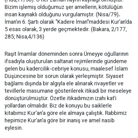
Bizim işlemiş olduğumuz şer amellerin, kötülüğün
insan kaynaklı olduğunu vurgulamıştır. (Nisa/79)
.
İman’ın 6. Şartı olarak ‘’Kadere İman’’maddesi Kur’an’da
5 esas olarak, 3 yerde geçmektedir. (Bakara, 2/177,
285; Nisa,4/136)
Raşit İmamlar döneminden sonra Ümeyye oğullarının
ifsadıyla oluşturulan saltanat rejimlerinde gündeme
gelen bu kadercilik-cebriye konusu, maalesef İslam
Düşüncesine bir sorun olarak yerleşmiştir. Siyaset
bağlamı dışında bir algıyla ele alınarak rivayetler ve
tevillerle masumane gösterilerek itikadi bir meseleye
dönüştürülmüştür. Özetle itikadımızın izahı kat’i
yollardan olmalıdır. Biz de konuyu bu saiklerle
kitabımız Kur’an’a göre ele almaya çalıştık. Rabbimiz
hepimize Kur’an’a göre bir inanış ve amel nasib
eylesin.