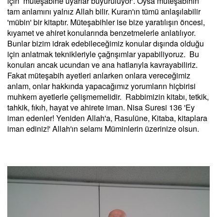
için müteşabihe uyarlar buyuruluyor'. Oysa müteşabihin
tam anlamını yalnız Allah bilir. Kuran'ın tümü anlaşılabilir
'mübin' bir kitaptır. Müteşabihler ise bize yaratılışın öncesi,
kıyamet ve ahiret konularında benzetmelerle anlatılıyor.
Bunlar bizim idrak edebileceğimiz konular dışında olduğu
için anlatmak teknikleriyle çağrışımlar yapabiliyoruz. Bu
konuları ancak ucundan ve ana hatlarıyla kavrayabiliriz.
Fakat müteşabih ayetleri anlarken onlara vereceğimiz
anlam, onlar hakkında yapacağımız yorumların hiçbirisi
muhkem ayetlerle çelişmemelidir. Rabbimizin kitabı, tetkik,
tahkik, fıkıh, hayat ve ahirete iman. Nisa Suresi 136 'Ey
iman edenler! Yeniden Allah'a, Rasulüne, Kitaba, kitaplara
iman ediniz!' Allah'ın selamı Müminlerin üzerinize olsun.