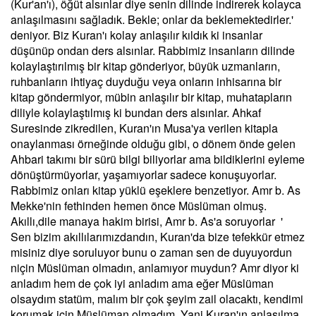
(Kur'an'ı), öğüt alsınlar diye senin dilinde indirerek kolayca
anlaşılmasını sağladık. Bekle; onlar da beklemektedirler.'
deniyor. Biz Kuran'ı kolay anlaşılır kıldık ki insanlar
düşünüp ondan ders alsınlar. Rabbimiz insanların dilinde
kolaylaştırılmış bir kitap gönderiyor, büyük uzmanların,
ruhbanların ihtiyaç duyduğu veya onların inhisarına bir
kitap göndermiyor, mübin anlaşılır bir kitap, muhatapların
diliyle kolaylaştılmış ki bundan ders alsınlar. Ahkaf
Suresinde zikredilen, Kuran'ın Musa'ya verilen kitapla
onaylanması örneğinde olduğu gibi, o dönem önde gelen
Ahbari takımı bir sürü bilgi biliyorlar ama bildiklerini eyleme
dönüştürmüyorlar, yaşamıyorlar sadece konuşuyorlar.
Rabbimiz onları kitap yüklü eşeklere benzetiyor. Amr b. As
Mekke'nin fethinden hemen önce Müslüman olmuş.
Akıllı,dile manaya hakim birisi, Amr b. As'a soruyorlar '
Sen bizim akıllılarımızdandın, Kuran'da bize tefekkür etmez
misiniz diye soruluyor bunu o zaman sen de duyuyordun
niçin Müslüman olmadın, anlamıyor muydun? Amr diyor ki
anladım hem de çok iyi anladım ama eğer Müslüman
olsaydım statüm, malım bir çok şeyim zail olacaktı, kendimi
korumak için Müslüman olmadım. Yani Kuran'ın anlaşılma