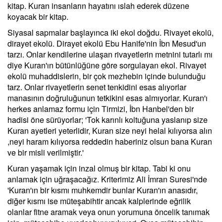
kitap. Kuran insanların hayatını ıslah ederek düzene
koyacak bir kitap.
Siyasal sapmalar başlayınca iki ekol doğdu. Rivayet ekolü,
dirayet ekolü. Dirayet ekolü Ebu Hanife'nin İbn Mesud'un
tarzı. Onlar kendilerine ulaşan rivayetlerin metnini tutarlı mı
diye Kuran'ın bütünlüğüne göre sorgulayan ekol. Rivayet
ekolü muhaddislerin, bir çok mezhebin içinde bulunduğu
tarz. Onlar rivayetlerin senet tenkidini esas alıyorlar
manasının doğruluğunun tetkikini esas almıyorlar. Kuran'ı
herkes anlamaz formu için Tirmizi, İbn Hanbel'den bir
hadisi öne sürüyorlar; 'Tok karınlı koltuğuna yaslanıp size
Kuran ayetleri yeterlidir, Kuran size neyi helal kılıyorsa alın
,neyi haram kılıyorsa reddedin haberiniz olsun bana Kuran
ve bir misli verilmiştir.'
Kuran yaşamak için inzal olmuş bir kitap. Tabi ki onu
anlamak için uğraşacağız. Kriterimiz Ali İmran Suresi'nde
'Kuran'ın bir kısmı muhkemdir bunlar Kuran'ın anasıdır,
diğer kısmı ise müteşabihtir ancak kalplerinde eğrilik
olanlar fitne aramak veya onun yorumuna öncelik tanımak