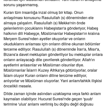
sorunu yaşanmamış.
Kuran tüm insanlığa inzal olmuş bir kitap. Onun
anlaşılması konusunu Rasulullah (s) döneminden ele
almaya çalışalım. Rasulullah (s) Mekke'nin önde
gelenlerinin çocuklarını Habeşistan'a gönderiyor, Habeş
halkının dili Habeşçe, Müslümanlar Habeşistan'ın kralına
Meryem Suresi'nden ayetler okuyorlar ve onların
okuduklarını anlaması için onların diline okunan bölümler
terceme ediliyor. Rasulullah (s) döneminde İran'a, Mısır'a,
Bizans'a davet mektupları gönderiliyor bu mektuplar onlara
onların anlayacağı dile çevrilerek gönderiliyor. Allah'ın
ayetlerini anlasınlar ve Müslüman olsunlar diye.
Müslümanlar İslam'ı Kuzey Afrika'ya götürüyorlar, oralar
İslam oluyor Kuran onların diline tercüme ediliyor,
anlıyorlar ve Müslüman oluyorlar. Yani anlam/tahkik ilişkisi
öncelikli mesele.
Dilde zaman içinde aslından uzaklaşma veya farklı anlam
kaymaları olabiliyor. Hucurat Suresi'nde geçen 'şuub'
terimine 'ulus' anlamı verilmiş bu doğru değil doğrusu