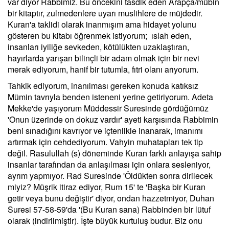
var diyor Rabbimiz. Bu öncekini tasdik eden Arapça/mübin
bir kitaptır, zulmedenlere uyarı muslihlere de müjdedir.
Kuran'a taklidi olarak inanmışım ama hidayet yolunu
gösteren bu kitabı öğrenmek istiyorum; ıslah eden,
insanları iyiliğe sevkeden, kötülükten uzaklaştıran,
hayırlarda yarışan bilinçli bir adam olmak için bir nevi
merak ediyorum, hanif bir tutumla, fıtri olanı arıyorum.
Tahkik ediyorum, inanılması gereken konuda katıksız
Mümin tavrıyla benden isteneni yerine getiriyorum. Adeta
Mekke'de yaşıyorum Müddessir Suresinde gördüğümüz
'Onun üzerinde on dokuz vardır' ayeti karşısında Rabbimin
beni sınadığını kavrıyor ve içtenlikle inanarak, imanımı
artırmak için cehdediyorum. Vahyin muhatapları tek tip
değil. Rasulullah (s) döneminde Kuran farklı anlayışa sahip
insanlar tarafından da anlaşılması için onlara sesleniyor,
ayrım yapmıyor. Rad Suresinde 'Öldükten sonra dirilecek
miyiz? Müşrik itiraz ediyor, Rum 15' te 'Başka bir Kuran
getir veya bunu değiştir' diyor, ondan hazzetmiyor, Duhan
Suresi 57-58-59'da '(Bu Kuran sana) Rabbinden bir lütuf
olarak (indirilmiştir). İşte büyük kurtuluş budur. Biz onu