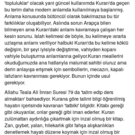
'topluluklar' olacak yani güncel kullanımda Kuran'da geçen
bu terim daha modern anlamda kullanılmaya başlanmış.
Anlama konusunda bütüncül olarak bakılmazsa bu tür
farklılıklar oluşabiliyor. Aslında sorun Arapça bilen
bilmeyen ama Kuran'daki anlamı kavramaya çalışan her
kesin sorunu. Islah kelimesi de böyle, bu kelimeye ısrarla
uzlaşma anlamı veriliyor halbuki Kuran'da bu kelime köklü
değişim, bir şeyi iyisiyle değiştirme, vahiyden kopanı
vahiyle buluşturma anlamlarına geliyor.Kuran meallerini
okuduğumuzda ana hatlarıyla malumat sahibi oluruz ama
derin anlayışa erişmek için sembollerin, mecazın, kapalı
lafızların kavranması gerekiyor. Bunun içinde usul
gerekiyor.
Allahu Teala Ali İmran Suresi 79 da 'talim edip ders
almaktan' bahsediyor. Kurana göre talimi bilgi öğrenilmiş
hayatın içerisinde kavranan 'tatbiki' bilgidir. Kitabı gereği
gibi okuyanlar, onlar gereği gibi iman ederler. Kuran
zulümattan aydınlığa çıkartmak için inzal olmuş bir kitap.
Zan, gıybet, yalan, hilekarlık gibi fahşa alışkanlıkları
denetlemek hayatı düzene koymak için inzal olmuş bir