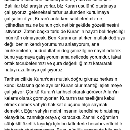
Batılılar bizi araştırıyorlar, biz Kuran usulünü oturtmaya
çalışıyoruz, geleneksel tefsir usulünden kurtulmaya
çalışalım diye, Kuran'ı anlarken sabitelerimiz ne,
içtihadlarımız ne bunun çok net bir şekilde gözetilmesini
istiyoruz. Zaten başka türlü de Kuran'ın hayatı belirleyiciliği
mümkün olmayacak. Ben Kuranı anlatırken mutlak doğruyu
değil benim kendi yorumumu anlatıyorum, ana
muhkemlerin, hududullahın değişmezliğine riayet ederek
bunu yapmaya çalışıyorum ama neticede yorumdur, fakat
ortak tecrübelerimizi ve şura değerliliğimizi katararak
hatayı azaltmaya çalışıyoruz.
Tarihselcilikte Kuran'dan mutlak doğru çıkmaz herkesin
kendi kafasına göre ayrı bir Kuran olur mantığı işletilmeye
çalışılıyor. Çünkü Kuran'ı tarihsel olarak görüyor Allah'ın
kelamı olarak görmüyorlar. Kuran'ın tarihselliğini kabul
etmek demek vahyin hakikat oluşunu hiçe saymak
demektir. Eğer vahyin metni insanın kendisine bırakılmış
olsaydı bu zanniliği oraya çıkaracaktı. Zannilik öğretileri
sübjektif özellik taşıdığı için bu kriterlerle hesabı verilebilir
bir hayatı oturtamazsınız. Bunu günlük yaşantıda bile çok