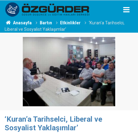
Anasayfa
Bartın
Etkinlikler
‘Kuran’a Tarihselci,
Liberal ve Sosyalist Yaklaşımlar’
‘Kuran’a Tarihselci, Liberal ve
Sosyalist Yaklaşımlar’