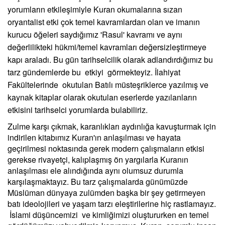
yorumların etkileşimiyle Kuran okumalarına sızan
oryantalist etki çok temel kavramlardan olan ve imanın
kurucu öğeleri saydığımız 'Rasul' kavramı ve aynı
değerlilikteki hükmi/temel kavramları değersizleştirmeye
kapı araladı. Bu gün tarihselcilik olarak adlandırdığımız bu
tarz gündemlerde bu etkiyi görmekteyiz. İlahiyat
Fakültelerinde okutulan Batılı müsteşriklerce yazılmış ve
kaynak kitaplar olarak okutulan eserlerde yazılanların
etkisini tarihselci yorumlarda bulabiliriz.
Zulme karşı çıkmak, karanlıkları aydınlığa kavuşturmak için
indirilen kitabımız Kuran'ın anlaşılması ve hayata
geçirilmesi noktasında gerek modern çalışmaların etkisi
gerekse rivayetçi, kalıplaşmış ön yargılarla Kuranın
anlaşılması ele alındığında aynı olumsuz durumla
karşılaşmaktayız. Bu tarz çalışmalarda günümüzde
Müslüman dünyaya zulümden başka bir şey getirmeyen
batı ideolojileri ve yaşam tarzı eleştirilerine hiç rastlamayız.
İslami düşüncemizi ve kimliğimizi oluştururken en temel