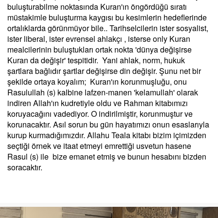
buluşturabilme noktasında Kuran'ın öngördüğü sıratı
müstakimle buluşturma kaygısı bu kesimlerin hedeflerinde
ortalıklarda görünmüyor bile.. Tarihselcilerin ister sosyalist,
ister liberal, ister evrensel ahlakçı , isterse only Kuran
mealcilerinin buluştukları ortak nokta 'dünya değişirse
Kuran da değişir' tespitidir. Yani ahlak, norm, hukuk
şartlara bağlıdır şartlar değişirse din değişir. Şunu net bir
şekilde ortaya koyalım; Kuran'ın korunmuşluğu, onu
Rasulullah (s) kalbine lafzen-manen 'kelamullah' olarak
indiren Allah'ın kudretiyle oldu ve Rahman kitabımızı
koruyacağını vadediyor. O indirilmiştir, korunmuştur ve
korunacaktır. Asıl sorun bu gün hayatımızı onun esaslarıyla
kurup kurmadığımızdır. Allahu Teala kitabı bizim içimizden
seçtiği örnek ve itaat etmeyi emrettiği usvetun hasene
Rasul (s) ile bize emanet etmiş ve bunun hesabını bizden
soracaktır.