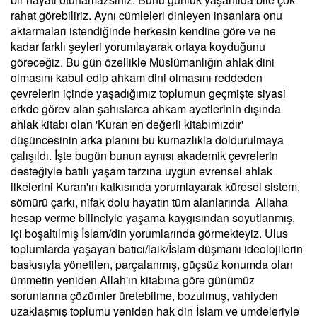
rahat görebiliriz. Aynı cümleleri dinleyen insanlara onu
aktarmaları istendiğinde herkesin kendine göre ve ne
kadar farklı şeyleri yorumlayarak ortaya koyduğunu
göreceğiz. Bu gün özellikle Müslümanlığın ahlak dini
olmasını kabul edip ahkam dini olmasını reddeden
çevrelerin içinde yaşadığımız toplumun geçmişte siyasi
erkde görev alan şahıslarca ahkam ayetlerinin dışında
ahlak kitabı olan 'Kuran en değerli kitabımızdır'
düşüncesinin arka planını bu kurnazlıkla doldurulmaya
çalışıldı. İşte bugün bunun aynısı akademik çevrelerin
desteğiyle batılı yaşam tarzına uygun evrensel ahlak
ilkelerini Kuran'ın katkısında yorumlayarak küresel sistem,
sömürü çarkı, nifak dolu hayatın tüm alanlarında Allaha
hesap verme bilinciyle yaşama kaygısından soyutlanmış,
içi boşaltılmış İslam/din yorumlarında görmekteyiz. Ulus
toplumlarda yaşayan batıcı/laik/İslam düşmanı ideolojilerin
baskısıyla yönetilen, parçalanmış, güçsüz konumda olan
ümmetin yeniden Allah'ın kitabına göre günümüz
sorunlarına çözümler üretebilme, bozulmuş, vahiyden
uzaklaşmış toplumu yeniden hak din İslam ve umdeleriyle