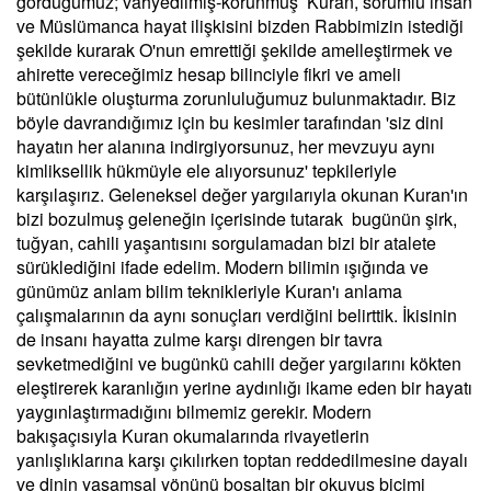
gördüğümüz; vahyedilmiş-korunmuş Kuran, sorumlu insan
ve Müslümanca hayat ilişkisini bizden Rabbimizin istediği
şekilde kurarak O'nun emrettiği şekilde amelleştirmek ve
ahirette vereceğimiz hesap bilinciyle fikri ve ameli
bütünlükle oluşturma zorunluluğumuz bulunmaktadır. Biz
böyle davrandığımız için bu kesimler tarafından 'siz dini
hayatın her alanına indirgiyorsunuz, her mevzuyu aynı
kimliksellik hükmüyle ele alıyorsunuz' tepkileriyle
karşılaşırız. Geleneksel değer yargılarıyla okunan Kuran'ın
bizi bozulmuş geleneğin içerisinde tutarak bugünün şirk,
tuğyan, cahili yaşantısını sorgulamadan bizi bir atalete
sürüklediğini ifade edelim. Modern bilimin ışığında ve
günümüz anlam bilim teknikleriyle Kuran'ı anlama
çalışmalarının da aynı sonuçları verdiğini belirttik. İkisinin
de insanı hayatta zulme karşı direngen bir tavra
sevketmediğini ve bugünkü cahili değer yargılarını kökten
eleştirerek karanlığın yerine aydınlığı ikame eden bir hayatı
yaygınlaştırmadığını bilmemiz gerekir. Modern
bakışaçısıyla Kuran okumalarında rivayetlerin
yanlışlıklarına karşı çıkılırken toptan reddedilmesine dayalı
ve dinin yaşamsal yönünü boşaltan bir okuyuş biçimi