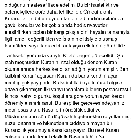
olduğunu maalesef ifade edelim. Bu bir hastalıktır ve
gelenekçilere göre daha tehlikelidir. Örneğin; only
Kurancılar ,indirilen-uydurulan din adlandırmacılarında
gaybi konular ve bir çok alanda hadis rivayetleri
eleştirilirken toptan bir karşı çıkışla dini hayatın tamamıyla
ilgili ameli değerlilikten ve İslamın etkisiyle oluşmuş
teamülden soyutlamacı bir anlayışın etkilerini görebiliriz.
Tarihselci yorumda vahyin Kitabi değeri görecelidir. Şu
izah meşhurdur; Kuranın inzal olduğu dönem Kuran
okumalarında herkes kendi anladığını yorumlamıştır. Ben
kalbimi Kuran' açarsam Kuran da bana kendini açar
mantığı çok yaygındır. Bu kabul iki boyutlu rasul algısını
ortaya çıkarmıştır. İlki vahyi insanlara bildiren postacı rasul.
İkincisi vahyi o günkü koşullara göre yorumlayan kendi
dönemiyle sınırlı rasul. Bu tespitler çerçevesinde,yanlız
metni esas alan, Rasullerin öncülük ettiği ve
Müslümanların sürdürdüğü sahih gelenekten soyutlanmış,
nüzül ortamını ve hikmetlerini ciddiye almayan bir
Kurancılık yorumuyla karşı karşıyayız. Bu nevi Kuran
çalışmalarında temel eksiklik Rasulullah'ın (s)