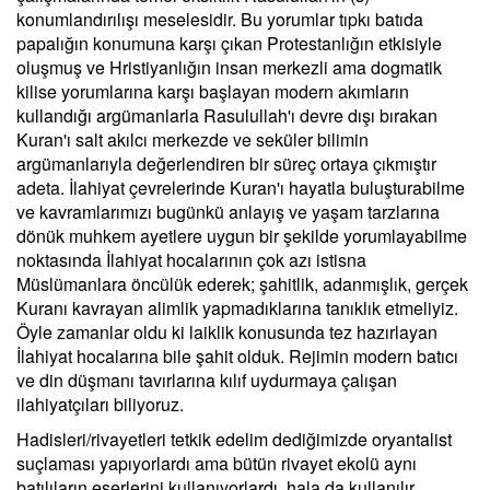
konumlandırılışı meselesidir. Bu yorumlar tıpkı batıda
papalığın konumuna karşı çıkan Protestanlığın etkisiyle
oluşmuş ve Hristiyanlığın insan merkezli ama dogmatik
kilise yorumlarına karşı başlayan modern akımların
kullandığı argümanlarla Rasulullah'ı devre dışı bırakan
Kuran'ı salt akılcı merkezde ve seküler bilimin
argümanlarıyla değerlendiren bir süreç ortaya çıkmıştır
adeta. İlahiyat çevrelerinde Kuran'ı hayatla buluşturabilme
ve kavramlarımızı bugünkü anlayış ve yaşam tarzlarına
dönük muhkem ayetlere uygun bir şekilde yorumlayabilme
noktasında İlahiyat hocalarının çok azı istisna
Müslümanlara öncülük ederek; şahitlik, adanmışlık, gerçek
Kuranı kavrayan alimlik yapmadıklarına tanıklık etmeliyiz.
Öyle zamanlar oldu ki laiklik konusunda tez hazırlayan
İlahiyat hocalarına bile şahit olduk. Rejimin modern batıcı
ve din düşmanı tavırlarına kılıf uydurmaya çalışan
ilahiyatçıları biliyoruz.
Hadisleri/rivayetleri tetkik edelim dediğimizde oryantalist
suçlaması yapıyorlardı ama bütün rivayet ekolü aynı
batılıların eserlerini kullanıyorlardı, hala da kullanılır.