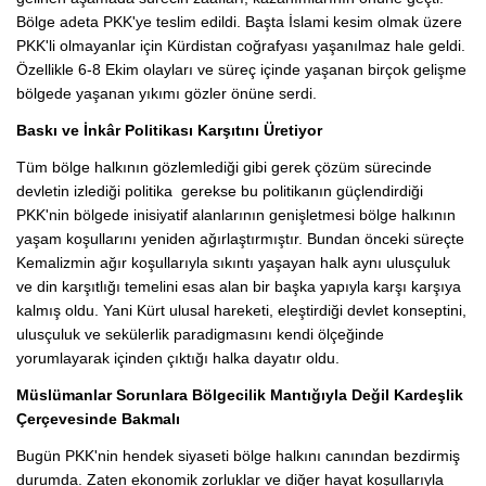
Bölge adeta PKK'ye teslim edildi. Başta İslami kesim olmak üzere
PKK'li olmayanlar için Kürdistan coğrafyası yaşanılmaz hale geldi.
Özellikle 6-8 Ekim olayları ve süreç içinde yaşanan birçok gelişme
bölgede yaşanan yıkımı gözler önüne serdi.
Baskı ve İnkâr Politikası Karşıtını Üretiyor
Tüm bölge halkının gözlemlediği gibi gerek çözüm sürecinde
devletin izlediği politika gerekse bu politikanın güçlendirdiği
PKK'nin bölgede inisiyatif alanlarının genişletmesi bölge halkının
yaşam koşullarını yeniden ağırlaştırmıştır. Bundan önceki süreçte
Kemalizmin ağır koşullarıyla sıkıntı yaşayan halk aynı ulusçuluk
ve din karşıtlığı temelini esas alan bir başka yapıyla karşı karşıya
kalmış oldu. Yani Kürt ulusal hareketi, eleştirdiği devlet konseptini,
ulusçuluk ve sekülerlik paradigmasını kendi ölçeğinde
yorumlayarak içinden çıktığı halka dayatır oldu.
Müslümanlar Sorunlara Bölgecilik Mantığıyla Değil Kardeşlik
Çerçevesinde Bakmalı
Bugün PKK'nin hendek siyaseti bölge halkını canından bezdirmiş
durumda. Zaten ekonomik zorluklar ve diğer hayat koşullarıyla