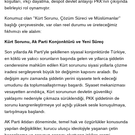
koşulları, ırkçı dayatma, despot devlet anlayışı PKK'nın çıkışında
belirleyici rol oynamıştır.
Konumuz olan ''Kürt Sorunu, Çözüm Süreci ve Müslümanlar''
başlığı çerçevesinde, var olan reel durumu ve üreteceğimiz
fıkhımızı ele alalım:
Kürt Sorunu, Ak Parti Konjonktürü ve Yeni Süreç
Son yıllarda Ak Parti'yle şekillenen siyasal konjonktürde Türkiye,
en köklü ve yakıcı sorunların başında gelen ve yıllarca şiddetin
cenderesine mahkûm edilen Kürt sorununu siyasi yollarla çözme
iradesi sergileyerek büyük bir değişimin kapısını araladı. Bu
değişim aynı zamanda şiddetin yerini siyasete terk edeceği
umudunu da toplumsallaştırmayı başardı. Siyaset mekanizması
vesayetten arındıkça, Kürt sorununun devletin güvenlikçi
yaklaşımı nedeniyle çıkmaza sürüklendiği, PKK şiddetinin de
sorunu kangrenleştirmeye yol açtığı yüksek sesle konuşulmaya,
tartışılmaya başlandı.
AK Parti iktidarı döneminde, temel hak ve özgürlükler konusunda
yapılan değişiklikler, kurucu ulusçu ideolojiyle yaşanan çetin