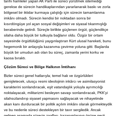
tarihi hamleler yapan AK Parti ile süreci yürütmek istemediği
gerekse de sürecin handikaplarından yararlanarak baskı ve zorla
bölgesel bir iktidar kurmaya çalıştığı için sürecin tamamlanma
imkânı olmadı. Sürecin kendisi bir noktadan sonra bir
kısırdöngüye yol açan sosyal değişimleri ve siyasal tıkanmışlığı
beraberinde getirdi. Süreçle birlikte güçlenen örgüt, güçlendikçe
silaha daha büyük bir tutkuyla bağlanır oldu. Özgür bir ortam
sayesinde örgütlülüğünü yaygınlaştıran Kürt ulusal hareketi, bunu
hegemonik bir anlayışla kazanıma çevirme yoluna gitti. Başlarda
büyük bir umudun adı olan bu süreç, zamanla yerini korku ve
kaosa bıraktı.
Çözüm Süreci ve Bölge Halkının İmtihanı
Bizler süreci genel hatlarıyla; temel hak ve özgürlükleri
genişletecek, ulusçu resmi ideolojinin inkârcı ve asimilasyonist
karakterini sonlandıracak, eşit vatandaşlık yoluyla ayrımcılığı
noktalayacak, militarizmi besleyen savaşı sonlandıracak, PKK'yi
silahsızlandırıp siyaset yapmasını sağlayacak ve nihayetinde
akan kanı durduracak bir politik açılım imkânı olarak görmekteydik
ve bu nedenle süreci destekleyen bir tavır sergiledik. Ancak
gelinen aşamada sürecin zaafları, kazanımlarının önüne geçti.