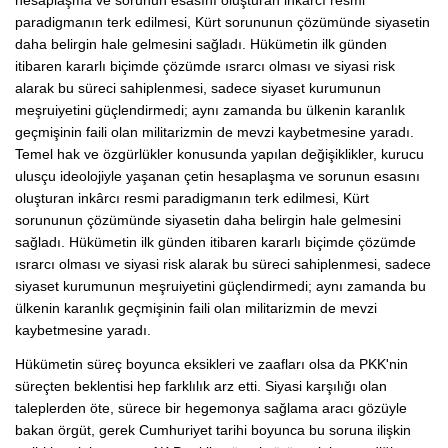
hesaplaşma ve sorunun esasını oluşturan inkârcı resmi
paradigmanın terk edilmesi, Kürt sorununun çözümünde siyasetin
daha belirgin hale gelmesini sağladı. Hükümetin ilk günden
itibaren kararlı biçimde çözümde ısrarcı olması ve siyasi risk
alarak bu süreci sahiplenmesi, sadece siyaset kurumunun
meşruiyetini güçlendirmedi; aynı zamanda bu ülkenin karanlık
geçmişinin faili olan militarizmin de mevzi kaybetmesine yaradı.
Temel hak ve özgürlükler konusunda yapılan değişiklikler, kurucu
ulusçu ideolojiyle yaşanan çetin hesaplaşma ve sorunun esasını
oluşturan inkârcı resmi paradigmanın terk edilmesi, Kürt
sorununun çözümünde siyasetin daha belirgin hale gelmesini
sağladı. Hükümetin ilk günden itibaren kararlı biçimde çözümde
ısrarcı olması ve siyasi risk alarak bu süreci sahiplenmesi, sadece
siyaset kurumunun meşruiyetini güçlendirmedi; aynı zamanda bu
ülkenin karanlık geçmişinin faili olan militarizmin de mevzi
kaybetmesine yaradı.
Hükümetin süreç boyunca eksikleri ve zaafları olsa da PKK'nin
süreçten beklentisi hep farklılık arz etti. Siyasi karşılığı olan
taleplerden öte, sürece bir hegemonya sağlama aracı gözüyle
bakan örgüt, gerek Cumhuriyet tarihi boyunca bu soruna ilişkin