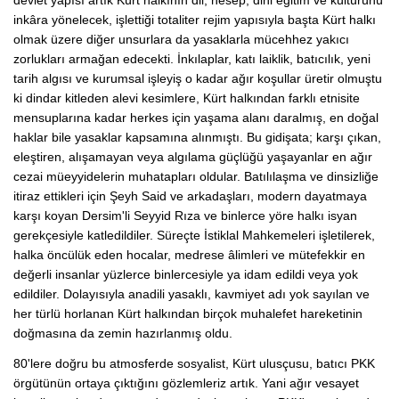
devlet yapısı artık Kürt halkının dil, nesep, dini eğitim ve kültürünü
inkâra yönelecek, işlettiği totaliter rejim yapısıyla başta Kürt halkı
olmak üzere diğer unsurlara da yasaklarla mücehhez yakıcı
zorlukları armağan edecekti. İnkılaplar, katı laiklik, batıcılık, yeni
tarih algısı ve kurumsal işleyiş o kadar ağır koşullar üretir olmuştu
ki dindar kitleden alevi kesimlere, Kürt halkından farklı etnisite
mensuplarına kadar herkes için yaşama alanı daralmış, en doğal
haklar bile yasaklar kapsamına alınmıştı. Bu gidişata; karşı çıkan,
eleştiren, alışamayan veya algılama güçlüğü yaşayanlar en ağır
cezai müeyyidelerin muhatapları oldular. Batılılaşma ve dinsizliğe
itiraz ettikleri için Şeyh Said ve arkadaşları, modern dayatmaya
karşı koyan Dersim'li Seyyid Rıza ve binlerce yöre halkı isyan
gerekçesiyle katledildiler. Süreçte İstiklal Mahkemeleri işletilerek,
halka öncülük eden hocalar, medrese âlimleri ve mütefekkir en
değerli insanlar yüzlerce binlercesiyle ya idam edildi veya yok
edildiler. Dolayısıyla anadili yasaklı, kavmiyet adı yok sayılan ve
her türlü horlanan Kürt halkından birçok muhalefet hareketinin
doğmasına da zemin hazırlanmış oldu.
80'lere doğru bu atmosferde sosyalist, Kürt ulusçusu, batıcı PKK
örgütünün ortaya çıktığını gözlemleriz artık. Yani ağır vesayet