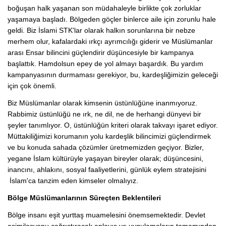
boğuşan halk yaşanan son müdahaleyle birlikte çok zorluklar
yaşamaya başladı. Bölgeden göçler binlerce aile için zorunlu hale
geldi. Biz İslami STK'lar olarak halkın sorunlarına bir nebze
merhem olur, kafalardaki ırkçı ayrımcılığı giderir ve Müslümanlar
arası Ensar bilincini güçlendirir düşüncesiyle bir kampanya
başlattık. Hamdolsun epey de yol almayı başardık. Bu yardım
kampanyasının durmaması gerekiyor, bu, kardeşliğimizin geleceği
için çok önemli.
Biz Müslümanlar olarak kimsenin üstünlüğüne inanmıyoruz.
Rabbimiz üstünlüğü ne ırk, ne dil, ne de herhangi dünyevi bir
şeyler tanımlıyor. O, üstünlüğün kriteri olarak takvayı işaret ediyor.
Müttakiliğimizi korumanın yolu kardeşlik bilincimizi güçlendirmek
ve bu konuda sahada çözümler üretmemizden geçiyor. Bizler,
yegane İslam kültürüyle yaşayan bireyler olarak; düşüncesini,
inancını, ahlakını, sosyal faaliyetlerini, günlük eylem stratejisini
İslam'ca tanzim eden kimseler olmalıyız.
Bölge Müslümanlarının Süreçten Beklentileri
Bölge insanı eşit yurttaş muamelesini önemsemektedir. Devlet