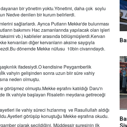
ne dayanan bir yönetim yoktu.Yönetimi, daha çok soylu
un Nedve denilen bir kurum belirlerdi.
mlerini sağlarlardı. Ayrıca Putların Mekke'de bulunması
Putların bakımını Hac zamanlarında yapılacak olan işleri
n taksimi vb.) kabileler arasında bölüşmüşlerdi.Kervan
Ba
kke kervanları diğer kervanların aksine saygıyla
emezdi.Bu dönemde Mekke nüfusu 10bin civarındaydı.
 şaşkınlık ifadesiydi.O kendisine Peygamberlik
)İlk vahyin gelişinden sonra uzun biir süre vahiy
sına neden olmuştu.
le görüşmez olmuştu.Mekke eşrafını katıldığı Daru'n
de ilk vahiyle başlayan Risaletin meydana getireceği
etleri ile vahiy süreci hızlanmış ve Rasullullah aldığı
 oldu.Ayetleri görüşüp konuştuğu Mekke eşrafına okudu.
Ba
ygamber olarak seçildiğini, Müddessir suresinin ilk
Si