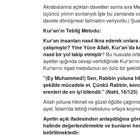
Akrabalarına açıktan davetten sonra sıra Mek
üçüncü yılının sonlarıydı.İşte bu zamanda va
davete dönüşmesi talimatını veriyordu.( Şua
Kur'an'ın Tebliğ Metodu:
Kur'an insanları nasıl ikna ederek onlara A
çalışmıştır? Yine Yüce Allah, Kur'an'da 
nasıl bir yol takip etmiştir
? Bu hususta orta
ayetler ışığında cevap verildiğinde Kur'an'ın
Kur'an'ın irşad metodunun en özlü bir şekild
"(Ey Muhammed!) Sen, Rabbin yoluna hikm
şekilde mücadele et. Çünkü Rabbin, kendi
erenleri de en iyi bilendir." (Nahl, 16/125)
Allah yoluna hikmet ve güzel öğütle çağır
ayet, İslam'da tebliğ metodunu ortaya koyma
Ayetin açık ifadesinden anlaşıldığına gör
halinde değerlendirmekte ve bunların her 
belirtilmektedir: