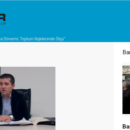
e Dönemi; Toplum İlişkilerinde Ölçü"
Bar
Bar