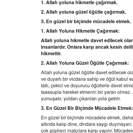
1. Allah yoluna hikmetle çağırmak.
2. Allah yoluna güzel öğütle çağırmak.
3. En güzel bir biçimde mücadele etmek.
1. Allah Yoluna Hikmetle Çağırmak:
Allah yoluna hikmetle davet edilecek olan
insanlardır. Onlara karşı ancak kesin deli
hikmettir.
2. Allah Yoluna Güzel Öğütle Çağırmak:
Allah yoluna güzel öğütle davet edilecek olanl
ve duyarlı bir vicdana sahip ve öğüt kabul ed
tatlı, çekici ve doyurucu öğütlerle davet etm
taassupla hareket etmenin bir yararı olmaz. An
yumuşatır, yoldan çıkanları yola getirir.
3. En Güzel Bir Biçimde Mücadele Etmek
En güzel bir biçimde mücadele etmek, daha z
altında kalıp dine, dindara saygı duymayan; 
çok şüpheci inatçılara karşı yapılır. Mücadele