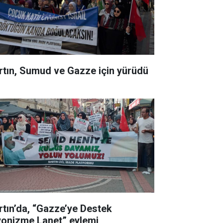
rtın, Sumud ve Gazze için yürüdü
rtın’da, “Gazze’ye Destek
yonizme Lanet” eylemi