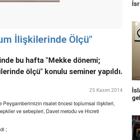
İsr
 İlişkilerinde Ölçü"
ğinde bu hafta "Mekke dönemi;
lerinde ölçü" konulu seminer yapıldı.
İs
25 Kasım 2014
ge
eygamberimizin risalet öncesi toplumsal ilişkileri,
tepkiler ve sebepleri, Davet metodu ve Hicreti
i ;