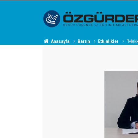
Anasayfa
Bartın
Etkinlikler
"Mekk