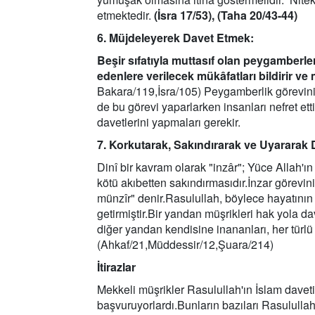
etmektedir.
(İsra 17/53), (Taha 20/43-44)
6. Müjdeleyerek Davet Etmek:
Beşir sıfatıyla muttasıf olan peygamberle
edenlere verilecek mükâfatları bildirir ve
Bakara/119,İsra/105) Peygamberlik görevini y
de bu görevi yaparlarken insanları nefret e
davetlerini yapmaları gerekir.
7. Korkutarak, Sakındırarak ve Uyararak
Dinî bir kavram olarak "inzâr"; Yüce Allah'ın
kötü akıbetten sakındırmasıdır.İnzar görevin
münzîr" denir.Rasulullah, böylece hayatının 
getirmiştir.Bir yandan müşrikleri hak yola d
diğer yandan kendisine inananları, her türlü
(Ahkaf/21,Müddessir/12,Şuara/214)
İtirazlar
Mekkeli müşrikler Rasulullah'ın İslam davetin
başvuruyorlardı.Bunların bazıları Rasululla