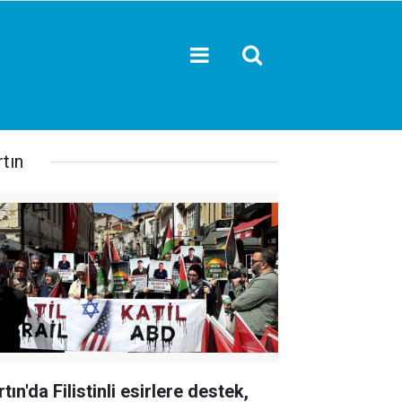
tın
tın'da Filistinli esirlere destek,