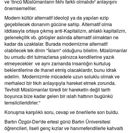
ve 'öncü Müslümanların fıkhı farklı olmalıdır' anlayışını
önemsemeliler.
Modern kültür alternatif ideoloji ya da yapıları ezip
geçebilecek donanım gücüne sahip. Alternatif olma
iddiasıyla ortaya çıkmış anti-Kapitalizm, ahlaklı kapitalizm,
gelenekçilik vb. görüşler aslında alternatif olmaktan ne
kadar da uzaktalar. Burada modernizme alternatif
olabilecek tek dinin "İslam" olduğunu bilelim. Müslümanlar
bu umudu diri tutmazlarsa yalnızca kendilerine yazık
etmeyecekler ve aynı zamanda insanlığın kurtuluş
beklentilerine de ihanet etmiş olacaklardır, bunu idrak
edelim. Modernizmle mücadele uzun soluklu olmak ve
merhaleci bir fıkıh anlayışıyla hareket etmek zorunda.
Tevhidi Müslümanlar türedi bir hareketin değil tarih
boyunca bize kadar gelen bir ıslah hattının bugünkü
temsilcileridirler.''
Konuşma karşılıklı soru, cevap ve önerilerle son buldu.
Bartın Özgür-Der'de ertesi günü Bartın Üniversitesi
öğrencileri, liseli genç kızlar ve hanımefendilerle kahvaltı