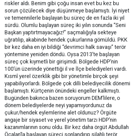
riskler aldı. Benim gibi çoğu insan evet bu kez bu
sorun çözülecek diye düşünmeye başlamıştı. İyi niyet
ve temennilerle başlayan bu süreç de en fazla iki yıl
sürdü. Olumlu başlayan süreç iki yılın sonunda “Seni
Başkan yaptırtmayacağız!” saçmalığıyla sekteye
uğratılıp, akabinde hendek çukurlarına gömüldü. PKK
bir kez daha en iyi bildiği “devrimci halk savaşı” terör
yöntemine yeniden döndü. Oysa 2013’te başlayan
süreç çok kıymetli bir girişimdi. Bölgede HDP’nin
100’ün üzerinde yönettiği il ve İlçe belediyeleri vardı.
Kısmî yerel özerklik gibi bir yönetimle birçok şeyi
yapabiliyorlardı. Bölgede çok dilli belediyecilik dönemi
başlamıştı. Kürtçenin önündeki engeller kalkmıştı.
Bugünden bakınca bazen soruyorum DEM’lilere, o
dönem belediyelerde neyi yapamıyordunuz da
çukur/hendek eylemlerine alet oldunuz? Örgüte
angaje bir siyaset ve yerel yönetim tarzı HDP’nin
kazanımlarının sonu oldu. Bir kez daha örgüt Abdullah
Öcalan’la başlayan süreci sonlandırıp silahlı terör