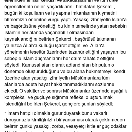
öğrencilerinin neler yaşadıklarını hatırlatan Şekerci ,
bugün ki koşulların ve iş yapma imkanlarının kıymetini
bilmemizin önemine vurgu yaptı. Yasakçı zihniyetin İslam'a
ve başörtüsüne yönelttiği bu kinin temelinde yatan sebebin
İslam'ın her alanda yaşanabilir olmasından
kaynaklandığını belirten Şekerci , başörtüsü takmanın
yalnızca Allah'a kulluğu işaret ettiğini ve Allah'a
yönelmenin tesettür üzerinden tezahür ettiğini yaşayan bu
sebeple İslam düşmanlarını her daim rahatsız ettiğini
söyledi. Kamusal alan olarak adlandırılan bir putun o
dönemde oluşturulduğunu ve bu alana hükmetmeyi kendi
üzerine alan yasakçı zihniyetin Müslümanlara tüm
alanlarda adeta hayat hakkı tanımadıklarını sözlerine
ekledi. O vakitler ve sonrası Müslümanlar üzerinde aşağılık
kompleksi ve güçlüye sığınma refleksi oluşturulmak
istendiğini belirten Şekerci, gençlere şunları söyledi;
" İmam hatipli olmakla gurur duyarak bunu vakarlı
duruşunuzla kimliğinizin bir yansıması olarak çekinmeden
belirtin çünkü yasakçı, zorba, vesayetçi kitleler güç odakları