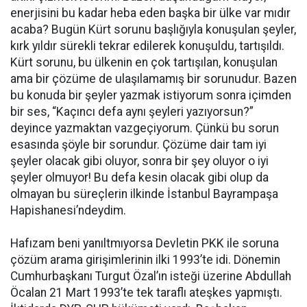
enerjisini bu kadar heba eden başka bir ülke var mıdır
acaba? Bugün Kürt sorunu başlığıyla konuşulan şeyler,
kırk yıldır sürekli tekrar edilerek konuşuldu, tartışıldı.
Kürt sorunu, bu ülkenin en çok tartışılan, konuşulan
ama bir çözüme de ulaşılamamış bir sorunudur. Bazen
bu konuda bir şeyler yazmak istiyorum sonra içimden
bir ses, “Kaçıncı defa aynı şeyleri yazıyorsun?”
deyince yazmaktan vazgeçiyorum. Çünkü bu sorun
esasında şöyle bir sorundur. Çözüme dair tam iyi
şeyler olacak gibi oluyor, sonra bir şey oluyor o iyi
şeyler olmuyor! Bu defa kesin olacak gibi olup da
olmayan bu süreçlerin ilkinde İstanbul Bayrampaşa
Hapishanesi’ndeydim.
Hafızam beni yanıltmıyorsa Devletin PKK ile soruna
çözüm arama girişimlerinin ilki 1993’te idi. Dönemin
Cumhurbaşkanı Turgut Özal’ın isteği üzerine Abdullah
Öcalan 21 Mart 1993’te tek taraflı ateşkes yapmıştı.