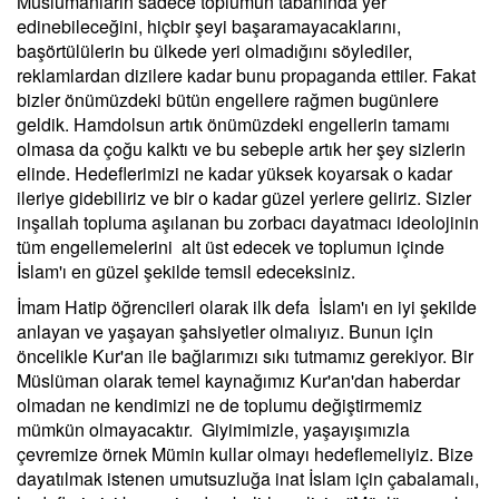
Müslümanların sadece toplumun tabanında yer
edinebileceğini, hiçbir şeyi başaramayacaklarını,
başörtülülerin bu ülkede yeri olmadığını söylediler,
reklamlardan dizilere kadar bunu propaganda ettiler. Fakat
bizler önümüzdeki bütün engellere rağmen bugünlere
geldik. Hamdolsun artık önümüzdeki engellerin tamamı
olmasa da çoğu kalktı ve bu sebeple artık her şey sizlerin
elinde. Hedeflerimizi ne kadar yüksek koyarsak o kadar
ileriye gidebiliriz ve bir o kadar güzel yerlere geliriz. Sizler
inşallah topluma aşılanan bu zorbacı dayatmacı ideolojinin
tüm engellemelerini alt üst edecek ve toplumun içinde
İslam'ı en güzel şekilde temsil edeceksiniz.
İmam Hatip öğrencileri olarak ilk defa İslam'ı en iyi şekilde
anlayan ve yaşayan şahsiyetler olmalıyız. Bunun için
öncelikle Kur'an ile bağlarımızı sıkı tutmamız gerekiyor. Bir
Müslüman olarak temel kaynağımız Kur'an'dan haberdar
olmadan ne kendimizi ne de toplumu değiştirmemiz
mümkün olmayacaktır. Giyimimizle, yaşayışımızla
çevremize örnek Mümin kullar olmayı hedeflemeliyiz. Bize
dayatılmak istenen umutsuzluğa inat İslam için çabalamalı,