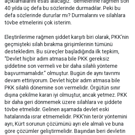
açıklamalarını esas alacağız.” demelerine rağmen son
40 yılda üç defa bu sözlerinde durmadılar. Peki bu
defa sözlerinde dururlar mı? Durmalarını ve silahlara
tövbe etmelerini çok isterim.
Eleştirilerime rağmen şiddet karşıtı biri olarak, PKK’nin
geçmişteki silah bırakma girişimlerinin tümünü
destekledim. Bu süreçler başladığında ilk tepkim,
“Devlet hiçbir adım atmasa bile PKK gereksiz
şiddetine son vermeli ve bir daha silahlı yönteme
başvurmamalıdır.” olmuştur. Bugün de aynı tavrımı
devam ettiriyorum. Devlet hiçbir adım atmasa bile
PKK silahlı dönemine son vermelidir. Örgütün sınır
dışına çekilme kararı iyi olmuştur, ancak yetmez. PKK
bir daha geri dönmemek üzere silahlara ve şiddete
tövbe etmelidir. Gelinen aşamada devlet eski
hatalarında ısrar etmemelidir. PKK’nin terör yöntemini
ayrı, Kürt sorunun çözümünü ayrı ele almalı ve buna
göre çözümler geliştirmelidir. Başından beri devletin