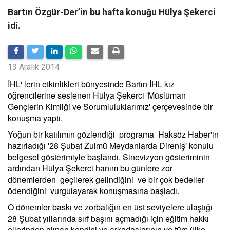
Bartın Özgür-Der’in bu hafta konuğu Hülya Şekerci
idi.
13 Aralık 2014
İHL' lerin etkinlikleri bünyesinde Bartın İHL kız
öğrencilerine seslenen Hülya Şekerci 'Müslüman
Gençlerin Kimliği ve Sorumluluklarımız' çerçevesinde bir
konuşma yaptı.
Yoğun bir katılımın gözlendiği programa Haksöz Haber'in
hazırladığı '28 Şubat Zulmü Meydanlarda Direniş' konulu
belgesel gösterimiyle başlandı. Sinevizyon gösteriminin
ardından Hülya Şekerci hanım bu günlere zor
dönemlerden geçilerek gelindiğini ve bir çok bedeller
ödendiğini vurgulayarak konuşmasına başladı.
O dönemler baskı ve zorbalığın en üst seviyelere ulaştığı
28 Şubat yıllarında sırf başını açmadığı için eğitim hakkı
ellerinden alınan kendisi ve arkadaşlarının ve tüm ülke