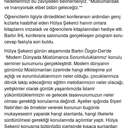
hedeflerimizi bu zaviyeden belirlemeliyiz. ''Müslümansak
ve inanıyorsak elbet üstün geleceğiz.""
Öğrencilerin ilgiyle dinledikleri konferansın ardından genç
kızlarla hasbihal eden Hülya Şekerci hanım onlara
kitaplarını imzaladı ve öğrencilere kitaplarından hediye etti.
Bartın İHL konferans salonunda gerçekleşen program soru-
cevap faslıyla son buldu.
Hülya Şekerci günün akşamında Bartın Özgür-Der'de
'Modern Dünyada Müslümanca Sorumluluklarımız' konulu
seminer sunumunu gerçekleştirdi. Modern dünyanın
günümüz Müslümanları üzerinde hangi etkileşime yol
açtığı ve sorumluluklarımızın neler olduğu, çocuklarımıza
dönük takip edeceğimiz eğitim metotlarımızın neler olacağı,
yetişkinler olarak günlük yaşantımızda İslami
yükümlülüklerimizin ve gelecek tasavvurumuzun neler
olması gerektiği konularına değindi. Ayetler ışığında Siyeri
Nebi'den de örnekler vererek konunun bugünle
mukayesesini yaparak hangi alanlarda, hangi ilkelerle
sürdürülmesi gerektiği konularında açılımlar yaptı. Hülya
Şekerci konuşma bütünlüğü içerisinde kısaca şunlardan