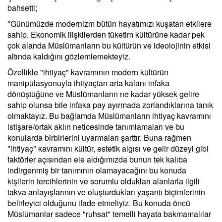
bahsetti;
''Günümüzde modernizm bütün hayatımızı kuşatan etkilere
sahip. Ekonomik ilişkilerden tüketim kültürüne kadar pek
çok alanda Müslümanların bu kültürün ve ideolojinin etkisi
altında kaldığını gözlemlemekteyiz.
Özellikle "ihtiyaç" kavramının modern kültürün
manipülasyonuyla ihtiyaçtan arta kalanı infaka
dönüştüğüne ve Müslümanların ne kadar yüksek gelire
sahip olunsa bile infaka pay ayırmada zorlandıklarına tanık
olmaktayız. Bu bağlamda Müslümanların ihtiyaç kavramını
istişare/ortak aklın neticesinde tanımlamaları ve bu
konularda birbirlerini uyarmaları şarttır. Buna rağmen
"ihtiyaç" kavramını kültür, estetik algısı ve gelir düzeyi gibi
faktörler açısından ele aldığımızda bunun tek kalıba
indirgenmiş bir tanımının olamayacağını bu konuda
kişilerin tercihlerinin ve sorumlu oldukları alanlarla ilgili
takva anlayışlarının ve oluşturdukları yaşantı biçimlerinin
belirleyici olduğunu ifade etmeliyiz. Bu konuda öncü
Müslümanlar sadece "ruhsat" temelli hayata bakmamalılar