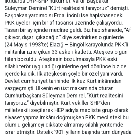
İktidarda DYP-SHP hükümeti vardı. Başbakan
Süleyman Demirel “Kürt realitesini tanıyoruz” demişti.
Başbakan yardımcısı Erdal İnönü ise hapishanedeki
PKK üyeleri için bir af tasarısı üzerinde çalışıyordu.
Tasarı bir ay içinde meclise geldi. Biz hapishanede, “Af
çıkıyor, dışarı çıkacağız.” diye sevinirken o günlerde
(24 Mayıs 1993’te) Elazığ – Bingöl karayolunda PKK’li
militanlar izne çıkan 33 askeri katletti. Ateşkes o gün
fiilen bozuldu. Ateşkesin bozulmasıyla PKK eski
silahlı terör uyguladığı günlerine geri dönünce biz de
içerde kaldık. İlk ateşkesin şöyle bir özel yanı vardı.
Devlet cumhuriyet tarihinde ilk kez Kürt inkârından
vazgeçmişti. Ülkenin en üst makamında oturan
Cumhurbaşkanı Süleyman Demirel, “Kürt realitesini
tanıyoruz.” diyebilmiştir. Kürt vekiller SHP’den
milletvekili seçilerek HEP adıyla mecliste grup olarak
siyaset yapma imkânı doğmuşken PKK meclisteki bu
olumlu gelişmeyi dikkate almamış silahlı yöntemde
ısrar etmiştir. Üstelik ’90’lı yılların başında tüm dünyada