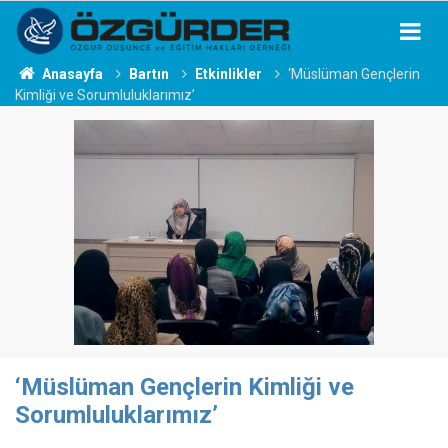
Anasayfa
Bartın
Etkinlikler
‘Müslüman Gençlerin
Kimliği ve Sorumluluklarımız’
‘Müslüman Gençlerin Kimliği ve
Sorumluluklarımız’