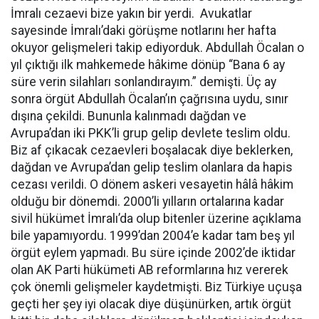
İmralı cezaevi bize yakın bir yerdi. Avukatlar
sayesinde İmralı’daki görüşme notlarını her hafta
okuyor gelişmeleri takip ediyorduk. Abdullah Öcalan o
yıl çıktığı ilk mahkemede hâkime dönüp “Bana 6 ay
süre verin silahları sonlandırayım.” demişti. Üç ay
sonra örgüt Abdullah Öcalan’ın çağrısına uydu, sınır
dışına çekildi. Bununla kalınmadı dağdan ve
Avrupa’dan iki PKK’li grup gelip devlete teslim oldu.
Biz af çıkacak cezaevleri boşalacak diye beklerken,
dağdan ve Avrupa’dan gelip teslim olanlara da hapis
cezası verildi. O dönem askeri vesayetin hâlâ hâkim
olduğu bir dönemdi. 2000’li yılların ortalarına kadar
sivil hükümet İmralı’da olup bitenler üzerine açıklama
bile yapamıyordu. 1999’dan 2004’e kadar tam beş yıl
örgüt eylem yapmadı. Bu süre içinde 2002’de iktidar
olan AK Parti hükümeti AB reformlarına hız vererek
çok önemli gelişmeler kaydetmişti. Biz Türkiye uçuşa
geçti her şey iyi olacak diye düşünürken, artık örgüt