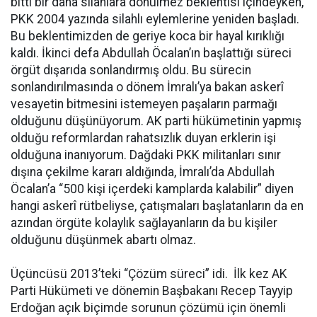
bitti bir daha silahlara dönülmez beklentisi içindeyken,
PKK 2004 yazında silahlı eylemlerine yeniden başladı.
Bu beklentimizden de geriye koca bir hayal kırıklığı
kaldı. İkinci defa Abdullah Öcalan’ın başlattığı süreci
örgüt dışarıda sonlandırmış oldu. Bu sürecin
sonlandırılmasında o dönem İmralı’ya bakan askerî
vesayetin bitmesini istemeyen paşaların parmağı
olduğunu düşünüyorum. AK parti hükümetinin yapmış
olduğu reformlardan rahatsızlık duyan erklerin işi
olduğuna inanıyorum. Dağdaki PKK militanları sınır
dışına çekilme kararı aldığında, İmralı’da Abdullah
Öcalan’a “500 kişi içerdeki kamplarda kalabilir” diyen
hangi askerî rütbeliyse, çatışmaları başlatanların da en
azından örgüte kolaylık sağlayanların da bu kişiler
olduğunu düşünmek abartı olmaz.
Üçüncüsü 2013’teki “Çözüm süreci” idi. İlk kez AK
Parti Hükümeti ve dönemin Başbakanı Recep Tayyip
Erdoğan açık biçimde sorunun çözümü için önemli