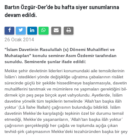
Bartın Özgür-Der’de bu hafta siyer sunumlarına
devam edildi.
26 Ocak 2014
"İslam Davetinin Rasulullah (s) Dönemi Muhalifleri ve
Muhatapları" konulu seminer Asım Özdemir tarafından
sunuldu. Seminerde şunlar ifade edildi:
Mekke şehir devletinin liderleri konumundaki aile temsilcilerinin
İslâm’ı istedikleri yönde değişikliğe uğratma çabalarının risâlet
sürecinde güçlü bir şekilde hissedilmeye başlanmasıyla, davetin
muhaliflerini tanıtmak ve müminlere ne yapmaları gerektiğini bil­
dirmek için peş peşe birçok ayet vahyolundu. Ayetlerde, İslâm
davetine yönelik tüm tepkilerin temelinde ‘Allah’tan başka ilâh
yoktur’ (Lâ İlahe İllallah) çağrısının bulunduğu bildirildi. İslâm
davetinin Mekke’de karşılaştığı tepkinin özel bir durumu temsil
etmediği, Mekke’de yaşananların, ‘Allah’tan başka ilâh yoktur’
çağ­rısının gerçekleştiği her çağda ve toplumda açığa çıkan
tevhid-şirk çatışmasının Mekke’deki tezahüründen başka bir şey