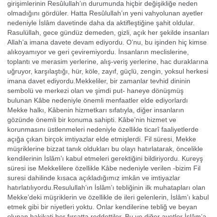
girişimlerinin Resûlullah’ın durumunda hiçbir değişikliğe neden
olmadığını gördüler. Hatta Resûlullah’ın yeni vahyolunan ayetler
nedeniyle İslâm davetinde daha da aktifleştiğine şahit oldular.
Rasulüllah, gece gündüz demeden, gizli, açık her şekilde insanları
Allah’a imana davete de­vam ediyordu. O’nu, bu işinden hiç kimse
alıkoyamıyor ve geri çeviremiyordu. İnsan­ların meclislerine,
toplantı ve merasim yerlerine, alış-veriş yerlerine, hac duraklarına
uğruyor, karşılaştığı, hür, köle, zayıf, güçlü, zengin, yoksul herkesi
imana davet edi­yordu.Mekkeliler, bir zamanlar tevhid dininin
sembolü ve merkezi olan ve şimdi put- haneye dönüşmüş
bulunan Kâbe nedeniyle önemli menfaatler elde ediyorlardı
Mekke halkı, Kâbenin hizmetkarı sıfatıyla, diğer insanların
gözünde önemli bir konuma sahipti. Kâbe’nin hizmet ve
korunmasını üstlenmeleri nedeniyle özellik­le ticarî faaliyetlerde
açığa çıkan birçok imtiyazlar elde etmişlerdi. Fil süresi, Mekke
müşriklerine bizzat tanık oldukları bu olayı hatırlatarak, öncelikle
kendilerinin İslâm’ı kabul etmeleri gerektiğini bildiriyordu. Kureyş
sü­resi ise Mekkelilere özellikle Kâbe nedeniyle verilen -bizim Fil
suresi dahilinde kısaca açıkladığımız imkân ve imtiyazlar
hatırlatılıyordu.Resulullah’ın İslâm’ı tebliğinin ilk muhatapları olan
Mekke’deki müşriklerin ve özellikle de ile­ri gelenlerin, İslâm’ı kabul
etmek gibi bir niyetleri yoktu. Onlar kendilerine tebliğ ve beyan
olunan hakikati her fırsatta reddettiler. Bu ve diğer ayetler İslâm’a