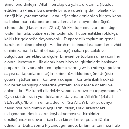
Şimdi onu dinleyin; Allah’ı bırakıp da yalvardıklarınız (ibadet
ettikleriniz) -hepsi bu gayeyle bir araya gelmiş dahi ol­salar- bir
sineği bile yaratamazlar. Hatta, eğer sinek onlardan bir şey kapa­
cak olsa, bunu da ondan geri alamazlar. İsteyen de güçsüz,
istenen de. (Hac sûresi, 22:73) Mekke toplumu, zamanın diğer
toplumları gibi, putperest bir toplumdu. Put­perestlikleri oldukça
köklü bir geleneğe dayanıyordu. Putperestlik toplumun genel
karakteri haline gelmişti. Hz. İbrahim ile insanlara sunulan tevhid
dini­nin zamanla tahrif olmasıyla açığa çıkan putçuluk ve
putçuluğun gerektirdi­ği ölçüler bireysel ve toplumsal hayatın her
alanını kuşatmıştı. İlk olarak ba­zı bireysel girişimlerle başlayan
putperestlik, zamanla tüm toplumu sarmış ve bu süreçte putların
sayısı da tapanlarının eğilimlerine, özelliklerine göre değişip,
çoğalmıştı.Kur’an’ın konuya yaklaşımı, konuyla ilgili ha­kikati
bildirerek yanlışlığı gösterme yöntemi son derece önemli ve
anlamlıdır: ‘Siz kendi ellerinizle yonttuklarınıza mı tapıyorsunuz?
Oysa sizi de, sizin yonttuklarınızı da yaratan Allah’tır’ (Saffat,
31:95,96). ‘İbrahim on­lara dedi ki: ‘Siz Allah’ı bırakıp, dünya
hayatında birbirinizin duygularını okşayarak, aranızdaki
uzlaşmanın, dostlukların kaybolmaması ve birbirinize
dostluğunuzun de­vamı için bazı kimseleri ve putları ilâhlar
edindiniz. Daha sonra kıyamet gününde, birbirinizi tanımaz hale