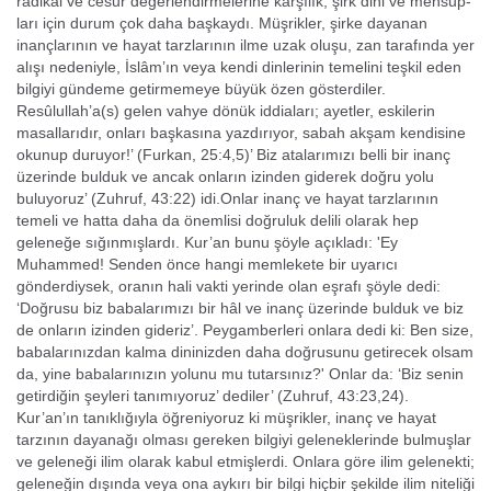
radikal ve cesur değerlendirmelerine karşılık, şirk dini ve mensup­
ları için durum çok daha başkaydı. Müşrikler, şirke dayanan
inançlarının ve hayat tarzlarının ilme uzak oluşu, zan tarafında yer
alışı nedeniyle, İslâm’ın veya kendi dinlerinin temelini teşkil eden
bilgiyi gündeme getirmemeye büyük özen gösterdiler.
Resûlullah’a(s) gelen vahye dönük iddiaları; ayetler, eskilerin
masallarıdır, onları başkasına yazdırıyor, sabah akşam kendisine
okunup duruyor!’ (Furkan, 25:4,5)’ Biz atalarımızı bel­li bir inanç
üzerinde bulduk ve ancak onların izinden giderek doğru yolu
buluyoruz’ (Zuhruf, 43:22) idi.Onlar inanç ve hayat tarzlarının
temeli ve hatta daha da önemlisi doğruluk delili olarak hep
geleneğe sığınmışlardı. Kur’an bunu şöyle açıkladı: 'Ey
Muhammed! Senden önce hangi memlekete bir uyarıcı
gönderdiysek, oranın hali vakti yerinde olan eşrafı şöyle dedi:
‘Doğrusu biz babalarımızı bir hâl ve inanç üzerinde bulduk ve biz
de onların izinden gideriz’. Peygamberleri on­lara dedi ki: Ben size,
babalarınızdan kalma dininizden daha doğrusunu getirecek ol­sam
da, yine babalarınızın yolunu mu tutarsınız?' Onlar da: ‘Biz senin
getirdiğin şey­leri tanımıyoruz’ dediler’ (Zuhruf, 43:23,24).
Kur’an’ın tanıklığıyla öğreniyoruz ki müşrikler, inanç ve hayat
tarzının daya­nağı olması gereken bilgiyi geleneklerinde bulmuşlar
ve geleneği ilim olarak ka­bul etmişlerdi. Onlara göre ilim gelenekti;
geleneğin dışında veya ona aykırı bir bilgi hiçbir şekilde ilim niteliği