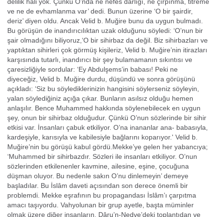
delilik hâli yok. Çünkü O’nda ne ne­fes darlığı, ne çırpınma, titreme
ve ne de evhamlanma var’ dedi. Bunun üzerine ‘O bir şairdir,
deriz’ diyen oldu. Ancak Velid b. Muğire bunu da uygun bulmadı.
Bu görüşün de inandırıcılıktan uzak olduğunu söyledi: ‘O’nun bir
şair olmadığını bili­yoruz,‘O bir sihirbaz da değil. Biz sihirbazları ve
yaptıktan sihirleri çok görmüş kişileriz, Velid b. Muğire’nin itirazları
kar­şısında tutarlı, inandırıcı bir şey bulamamanın sıkıntısı ve
çaresizliğiyle sordular: ‘Ey Abdulşems’in babası! Peki ne
diyeceğiz, Velid b. Muğire durdu, düşündü ve sonra görüşünü
açıkladı: ‘Siz bu söylediklerinizin hangisini söylerseniz söyleyin,
yalan söylediğiniz açığa çıkar. Bunların asılsız olduğu hemen
anlaşılır. Bence Muhammed hakkında söylenebilecek en uygun
şey, onun bir sihirbaz olduğudur. Çün­kü O’nun sözlerinde bir sihir
etkisi var. İnsanları çabuk etkiliyor. O’na inananlar ana- babasıyla,
kardeşiyle, karısıyla ve kabilesiyle bağlarını koparıyor.' Velid b.
Muği­re’nin bu görüşü kabul gördü.Mekke’ye gelen her ya­bancıya;
‘Muhammed bir sihirbazdır. Sözleri ile insanları etkiliyor. O’nun
sözlerin­den etkilenenler kavmine, ailesine, eşine, çocuğuna
düşman oluyor. Bu nedenle sakın O’nu dinlemeyin’ demeye
başladılar. Bu İslâm daveti açısından son derece önem­li bir
problemdi. Mekke eşrafının bu propagandası İslâm’ı çarpıtma
amacı taşıyor­du. Vahyolunan bir grup ayetle, başta mümin­ler
olmak üzere diğer insanların, Dâru’n-Nedve’deki toplantıdan ve