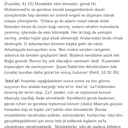
(Fussilet, 41:15).Müstekbir olan kimseler, gerek Hz.
Muhammed’in ve gerekse önceki peygamberlerin davet
süreçlerinde hep davetin en önemli engeli ve düşmanı olarak
ortaya çıkmışlardır. ‘Onlara şu iki adamı misal olarak anlat:
İkisinden birine iki üzüm bağı vermiş, onların etrafını hunnalarla
çevirmiş, içlerinde de ekin bitirmiştik. Her iki bağ da yemişini
vermiş, ondan hiçbir şeyi eksik etmemişti. Aralarından birde ırmak
akıtmıştık. O adamlardan birisinin başka geliri de vardı.
Arkadaşıyla konuşurken ona: ‘Ben malca senden zenginim,
adamca da senden güçlüyüm’ dedi. Böylece kendisine yazık etti.
Bağa girerek ‘Bunun hiç yok olacağını sanmam’ dedi. ‘Kıyametin
kopacağını da sanmıyorum. Şayet Rabb’ime döndürülsem bile
(orada) bundan daha güzel bir sonuç bulurum’ (Kehf, 18:32-36).
İstiz’af:
İnsanları aşağıladıktan sonra ezme ve hor görme
suçunun Kur’andaki karşılı­ğı 'istiz’af tır. İstiz’af, ‘za’f kökünden
türemiş bir terim olup. Za’f, beden, ruh ve toplumsal konum
itibarıyla zayıflığı ifade et­mektedir. Kendilerini gerek bedenen,
gerek ruhen ve gerekse toplumsal konum (statü) itibarıyla güçsüz
hisseden kişi ve kişiler za’f sahibi olan kimselerdir. Bunlar
müstekbirler tarafından ezilirler, sömürülürler, horlanırlar. İstiz’afın
gerçekleşebilmesi için önce istiz’af edilecek kişilerin za’fa
uğratılması gerekmektedir. Müstekbirler, istiz’afı sadece kitlelere