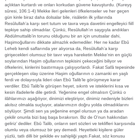
açlıktan kurtardı ve onları korkudan güvene kavuşturdu. (Kureyş
sûre­si, 106:1-4) Mekke ileri gelenleri öfkelenseler ve her geçen
gün kinle biraz daha dolsalar bile, risâletin ilk yıllarında
Resûlullah’a karşı sert tutum ve tavra veya davetini engelle­yici fiilî
tepkiye sahip olmadılar. Çünkü, Resûlullah’ın saygıyla andıkları
Abdülmuttalib’in torunu olduğunu bir an için unutsalar dahi,
Haşimoğullarını dikkate almazlık edemediler. Her ne kadar Ebû
Leheb kendi saflarında yer alıyorsa da, Resûlullah’a karşı
girişecekleri olumsuz bir tavır veya hareketin Mekke’nin en güçlü
soylarından Haşim oğullarının tepkisini çekeceğini biliyor ve
öfkelerini, kinlerini bastırmaya çalışıyorlardı. Fakat Safâ tepesinde
gerçekleşen olay üzerine Haşim oğullarının o zamanki en yaşlı
ferdi ve dolayısıyla lideri olan Ebû Talib’le görüşmeye karar
verdiler. Ebû Talib’le görüşen heyet, sıkıntı ve isteklerini kısa ve
kesin ifadelerle dile getirdi. Yeğenine engel olmalısın Çünkü o
ilâhlarımızı aşağılıyor, dinimizi eleştiriyor, dinimiz nedeniyle bizleri
akılsız olmakla suçluyor, atalarımızın doğru yolda olmadıklarını
söylüyor. Şimdi sen ya yeğenine engel olursun ya da aradan
çekilir onunla bizi baş başa bırakırsın. Biz de O’nun hakkından
geliriz’ dediler. Ebû Talib, onların sert sözleri ve teklifleri karşısında
olumlu veya olumsuz bir şey deme­di. Heyetteki kişilere güler
yüzlü, tatlı dilli bir şekilde ev sahipliği yaptı.Fakat, söz konusu