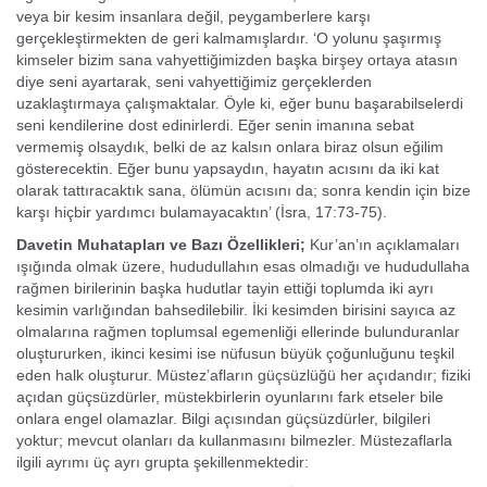
veya bir kesim insanlara değil, peygamberlere karşı
gerçekleştirmekten de geri kalmamışlardır. ‘O yolunu şaşırmış
kimseler bizim sana vahyettiğimizden başka birşey ortaya atasın
diye seni ayartarak, seni vahyettiğimiz gerçeklerden
uzaklaştırmaya çalışmaktalar. Öyle ki, eğer bunu başarabilselerdi
seni kendilerine dost edinirlerdi. Eğer senin imanına sebat
vermemiş olsaydık, belki de az kalsın onlara biraz olsun eğilim
gösterecektin. Eğer bunu yapsaydın, hayatın acısını da iki kat
olarak tattıracaktık sana, ölümün acısını da; sonra kendin için bize
karşı hiçbir yardımcı bulamayacak­tın’ (İsra, 17:73-75).
Davetin Muhatapları ve Bazı Özellikleri;
Kur’an’ın açıklamaları
ışığında olmak üzere, hududullahın esas olmadığı ve hududullaha
rağmen birilerinin başka hudutlar tayin ettiği toplumda iki ayrı
kesimin varlığından bahsedilebilir. İki kesimden birisini sayıca az
olmalarına rağmen toplumsal egemenliği ellerinde bulunduranlar
oluştururken, ikinci kesimi ise nüfusun büyük çoğunluğunu teşkil
eden halk oluşturur. Müstez’afların güçsüzlüğü her açıdandır; fiziki
açıdan güçsüzdürler, müstekbirlerin oyunlarını fark etseler bile
onlara engel olamazlar. Bilgi açısından güçsüzdürler, bilgileri
yoktur; mevcut olanları da kullanmasını bilmezler. Müstezaflarla
ilgili ayrımı üç ayrı grupta şekillenmektedir: