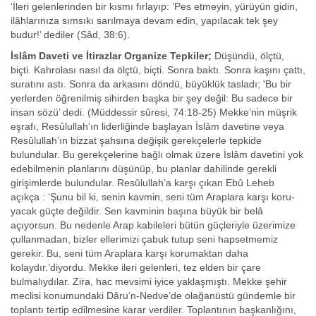
‘İleri gelenlerinden bir kısmı fırlayıp: ‘Pes etmeyin, yürüyün gidin,
ilâhlarınıza sımsı­kı sarılmaya devam edin, yapılacak tek şey
budur!’ dediler (Sâd, 38:6).
İslâm Daveti ve İtirazlar Organize Tepkiler;
Düşündü, ölçtü,
biçti. Kahrolası nasıl da ölçtü, biçti. Sonra baktı. Sonra ka­şını çattı,
suratını astı. Sonra da arkasını döndü, büyüklük tasladı; 'Bu bir
yerlerden öğrenilmiş sihirden başka bir şey değil: Bu sadece bir
insan sözü’ de­di. (Müddessir sûresi, 74:18-25) Mekke’nin müşrik
eşrafı, Resûlullah’ın liderliğinde başlayan İslâm davetine veya
Resûlullah’ın bizzat şahsına değişik gerekçelerle tepkide
bulundular. Bu gerekçe­lerine bağlı olmak üzere İslâm davetini yok
edebilmenin planlarını düşünüp, bu planlar dahilinde gerekli
girişimlerde bulundular. Resûlullah’a karşı çıkan Ebû Leheb
açıkça : ‘Şunu bil ki, senin kavmin, seni tüm Araplara karşı koru­
yacak güçte değildir. Sen kavminin başına büyük bir belâ
açıyorsun. Bu nedenle Arap kabileleri bütün güçleriyle üzerimize
çullanmadan, bizler ellerimizi çabuk tutup seni hapsetmemiz
gerekir. Bu, seni tüm Araplara karşı korumaktan daha
kolaydır.’diyordu. Mekke ileri gelenleri, tez elden bir çare
bulmalıydılar. Zira, hac mevsimi iyice yaklaşmıştı. Mekke şehir
meclisi konumundaki Dâru’n-Nedve’de olağanüstü gündemle bir
toplantı tertip edilmesi­ne karar verdiler. Toplantının başkanlığını,