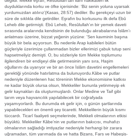
değildi. Mekke eşrafı, Resûlullah’tan ilâhî hakikatleri ilk
duyduklarında korku ve öfke içe­risinde: ‘Biz senin yoluna uyarsak
yurdumuzdan atılırız’(Kasas, 28:57) dediler. Bu gerekçeyi uzun bir
süre de sıklıkla dile getirdiler. Eşrafın bu korkusunu ilk defa Ebû
Leheb dile getirmişti. Ebû Leheb, Resûlullah’ın bir yemek daveti
sırasında aralarında kendisinin de bulunduğu akrabalarına İslâm’ı
anlatması üzerine, bizzat yeğenin yüzüne: 'Sen kavminin başına
büyük bir bela açıyorsun. Bu nedenle Arap ka­bileleri bütün
güçleriyle üzerimize çullanmadan bizler ellerimizi çabuk tutup seni
hapsetmeliyiz demişti. O, bu sözleriyle tüm Mekke toplumunu
ilgilendiren bir en­dişeyi dile getirmesinin yanı sıra, Haşim
oğullarını da uyarıyor ve bir an önce İs­lâm davetini engellemeleri
gerektiği yönünde hatırlatma da bulunuyordu.Kâbe ve putlar
nedeniyle düzenlenen hac töreninin Mekke ekonomisine katkı­sı
ne kadar büyük olursa olsun, Mekkeliler bununla yetinmeyip ek
gelir kaynak­ları da oluşturmuşlardı. Onlar Medine ve Taif gibi
tarım veya hayvancılık yapıla­bilecek bir coğrafyada
yaşamıyorlardı. Bu durumda ek gelir için, o günün şartla­rında
yapabilecekleri en önemli şey ticaretti. Mekkelilerin büyük kısmı
tüccardı. Ticarî faaliyeti seçmelerinde, Mekkeli olmalarının etkisi
büyüktü. Mekkeliler Kâ­be’nin ve putlarının bakıcısı, muhafızı
olmalarının sağladığı imtiyazlar nedeniyle herhangi bir zarara
uğramadan, tüm yarımada da ve hatta Bizans, Fars ve Habeşis­