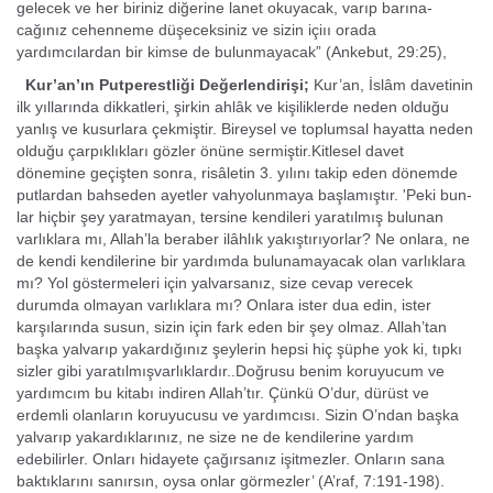
gelecek ve her biriniz diğerine lanet okuyacak, varıp barına­
cağınız cehenneme düşeceksiniz ve sizin içiıı orada
yardımcılardan bir kimse de bu­lunmayacak” (Ankebut, 29:25),
Kur’an’ın Putperestliği Değerlendirişi;
Kur’an, İslâm davetinin
ilk yıllarında dikkatleri, şirkin ahlâk ve kişiliklerde neden olduğu
yanlış ve kusurlara çekmiştir. Bireysel ve toplumsal hayatta neden
olduğu çarpıklıkları gözler önüne sermiştir.Kitlesel davet
dönemine geçişten sonra, risâletin 3. yılını takip eden dönemde
putlardan bahseden ayetler vahyolunmaya başlamıştır. 'Peki bun­
lar hiçbir şey yaratmayan, tersine kendileri yaratılmış bulunan
varlıklara mı, Allah’la beraber ilâhlık yakıştırıyorlar? Ne onlara, ne
de kendi kendilerine bir yardımda bu­lunamayacak olan varlıklara
mı? Yol göstermeleri için yalvarsanız, size cevap vere­cek
durumda olmayan varlıklara mı? Onlara ister dua edin, ister
karşılarında susun, sizin için fark eden bir şey olmaz. Allah’tan
başka yalvarıp yakardığınız şeylerin hep­si hiç şüphe yok ki, tıpkı
sizler gibi yaratılmışvarlıklardır..Doğrusu benim ko­ruyucum ve
yardımcım bu kitabı indiren Allah’tır. Çünkü O’dur, dürüst ve
erdemli olanların koruyucusu ve yardımcısı. Sizin O’ndan başka
yalvarıp yakardıklarınız, ne size ne de kendilerine yardım
edebilirler. Onları hidayete çağırsanız işitmezler. Onla­rın sana
baktıklarını sanırsın, oysa onlar görmezler’ (A’raf, 7:191-198).