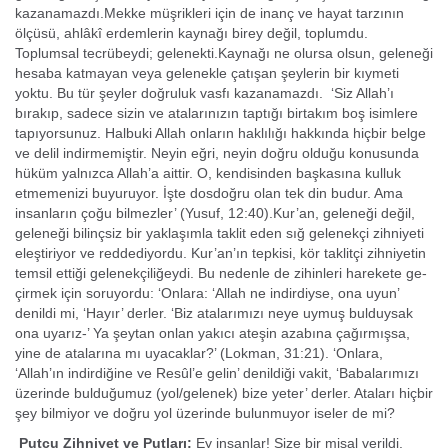
kazanamazdı.Mekke müşrikleri için de inanç ve hayat tar­zının
ölçüsü, ahlâkî erdemlerin kaynağı birey değil, toplumdu.
Toplumsal tecrü­beydi; gelenekti.Kaynağı ne olursa olsun, geleneği
hesaba katmayan veya gelenekle çatışan şeylerin bir kıymeti
yoktu. Bu tür şeyler doğru­luk vasfı kazanamazdı. ‘Siz Allah’ı
bırakıp, sadece sizin ve atalarınızın tap­tığı birtakım boş isimlere
tapıyorsunuz. Halbuki Allah onların haklılığı hakkında hiç­bir belge
ve delil indirmemiştir. Neyin eğri, neyin doğru olduğu konusunda
hüküm yalnızca Allah’a aittir. O, kendisinden başkasına kulluk
etmemenizi buyuruyor. İşte dosdoğru olan tek din budur. Ama
insanların çoğu bilmezler’ (Yusuf, 12:40).Kur’an, geleneği değil,
geleneği bilinçsiz bir yaklaşımla taklit eden sığ gelenekçi zihniyeti
eleştiriyor ve reddediyordu. Kur’an’ın tepkisi, kör tak­litçi zihniyetin
temsil ettiği gelenekçiliğeydi. Bu nedenle de zihinleri harekete ge­
çirmek için soruyordu: ‘Onlara: ‘Allah ne indirdiyse, ona uyun’
denildi mi, ‘Hayır’ derler. ‘Biz atalarımızı neye uymuş bulduysak
ona uyarız-’ Ya şeytan onlan yakıcı ateşin azabına çağırmışsa,
yine de atalarına mı uyacaklar?’ (Lokman, 31:21). ‘Onla­ra,
‘Allah’ın indirdiğine ve Resûl’e gelin’ denildiği vakit, ‘Babalarımızı
üzerinde buldu­ğumuz (yol/gelenek) bize yeter’ derler. Ataları hiçbir
şey bilmiyor ve doğru yol üze­rinde bulunmuyor iseler de mi?
Putçu Zihniyet ve Putları;
Ey insanlar! Size bir misal verildi.