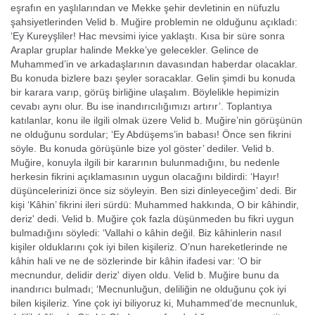
eşrafın en yaşlılarından ve Mekke şe­hir devletinin en nüfuzlu
şahsiyetlerinden Velid b. Muğire prob­lemin ne olduğunu açıkladı:
‘Ey Kureyşliler! Hac mevsimi iyice yaklaştı. Kısa bir sü­re sonra
Araplar gruplar halinde Mekke’ye gelecekler. Gelince de
Muhammed’in ve arkadaşlarının davasından haberdar olacaklar.
Bu konuda bizlere bazı şeyler sora­caklar. Gelin şimdi bu konuda
bir karara va­rıp, görüş birliğine ulaşalım. Böylelikle hepimizin
cevabı aynı olur. Bu ise inandırıcılığımızı artırır’. Toplantıya
katılanlar, konu ile ilgili olmak üzere Velid b. Muğire’nin görüşünün
ne olduğunu sordular; ‘Ey Abdüşems’in babası! Önce sen fikrini
söyle. Bu konuda görüşünle bize yol göster’ dediler. Velid b.
Muğire, konuyla ilgili bir kararının bulunmadığını, bu nedenle
herkesin fikrini açıklamasının uygun olacağını bildirdi: ‘Hayır!
düşüncelerinizi önce siz söyleyin. Ben sizi dinleyeceğim’ dedi. Bir
kişi ‘Kâhin’ fikrini ileri sürdü: Muhammed hakkında, O bir kâhindir,
de­riz' dedi. Velid b. Muğire çok fazla düşünmeden bu fikri uygun
bulmadığını söy­ledi: ‘Vallahi o kâhin değil. Biz kâhinlerin nasıl
kişiler olduklarını çok iyi bilen kişi­leriz. O’nun hareketlerinde ne
kâhin hali ve ne de sözlerinde bir kâhin ifadesi var: ‘O bir
mecnundur, delidir deriz' diyen oldu. Velid b. Muğire bunu da
inandırıcı bulmadı; ‘Mecnunluğun, deliliğin ne olduğunu çok iyi
bilen kişileriz. Yine çok iyi biliyoruz ki, Muhammed’de mecnunluk,