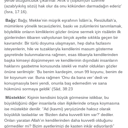
yerde bozgunculuk çıkarırlar. Artık o (toplum)un üzerine
(azab/yıkılış sözü) hak olur da onu kökünden darmadağın ederiz’
(İsra, 17:16).
Bağy:
Bağy, Mekke’nin müşrik eşrafının İslâm’a, Resülullah'a,
müminlere yönelik tecavüzlerini, baskı ve zulümlerini tanımlamak,
böylelikle onların kimliklerini gözler önüne sermek için risâletin ilk
günlerinden itibaren vahyolunan birçok ayette sıklıkla geçen bir
kavramdır. Bir türlü doyuma ulaşmayan, hep daha fazlasını
isteyenlerin, hile ve tuzaklarıyla kendilerini masum gösterme
gayretinde bulunmalarına rağmen, esas itibanyla kendilerinden
başka kimseyi düşünmeyen ve kendilerinin dışındaki insanların
haklarını gasbetme konusunda istekli ve mahir oldukları gözler
önüne serilmiştir: ‘Bu benim kardeşim, onun 99 koyunu, benim de
bir koyunum var. Buna rağmen ‘Onu da bana ver’ dedi ve
konuşmasıyla beni yendi, onunla baş edemedim ve sana
hükmünü sormaya geldik' (Sâd, 38:23
Müstekbir:
Kişinin kendisini büyük görmesine istik­bar, bu
büyüklüğünü diğer insanlarla olan ilişkilerinde ortaya koymasına
ise müstekbir denilir. “Ad (kavmi) yeryüzünde haksız olarak
büyüklük tasladılar ve ‘Bizden daha kuvvetli kim var?’ dediler.
Onları yaratan Allah’ın kendilerinden daha kuvvetli olduğunu
görmediler mi? Bizim ayetlerimizi de kasten inkâr ediyorlardı”