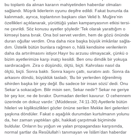
bu toplantı da alınan kararın mahiyetinden haberdar olmaları
sağlandı. Müşrik liderlerin oyunu deşifre edildi. Fakat bununla da
kalınmadı, ayrıca, toplantının başkanı olan Velid b. Muğire’nin
özellikleri açıklanarak, yürüttüğü yalan kampanyasının etkisi tersi­
ne çevrildi. Söz konusu ayetler şöyledir:’Tek olarak yarattığım o
kimseyi bana bırak. Ona bol servet verdim, hem de gö­zü önünde
duran oğullar verdim. Ona daha nice başka büyük imkânlar sağla­
dım. Üstelik bütün bunlara rağmen o, hâlâ kendisine verilenlerin
daha da artırılmasını istiyor.Hayır bu arzusu olmayacak, çünkü o
bizim ayetlerimize karşı inatçı kesildi. Ben onu dimdik bir yokuşa
sardıracağım. Zira o düşündü, ölçtü, biçti. Kahrolası nasıl da
ölçtü, biçti. Sonra baktı. Sonra kaşını çattı, suratını as­tı. Sonra da
arkasını döndü, büyüklük tasladı; ‘Bu bir yerlerden öğrenilmiş
sihir­den başka bir şey değil. Bu sadece bir insan sözü’ dedi. Onu
Sekar’a sokacağım. Bilir misin sen, Sekar nedir? Sekar ne geriye
bir şey kor, ne de bırakır. Durma­dan derileri kavurur. O cehennem
üzerinde on dokuz vardır.’ (Müddessir, 74:11-30) Ayetlerle bütün
hileleri ve kişiliksizlikleri gözler önüne serilen Mekke ileri ge­lenleri
şaşkına döndüler. Fakat o aşağılık durumdan kurtulmanın yolunu
da, her zaman yaptıkları gibi, hakikati çarpıtmak biçiminde
buldular. Onların bu yoğun ve yalan propagandası karşısında,
normal şartlar da Resûlullah’ı tanımayan ve İslâm’dan haberdar