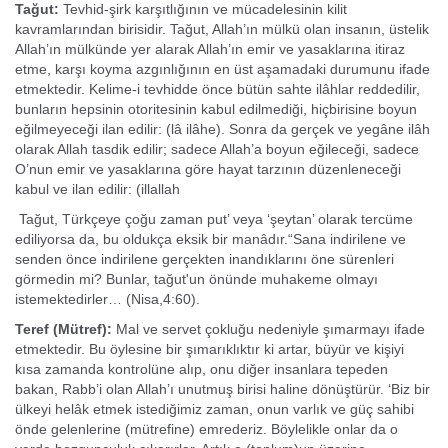
Tağut:
Tevhid-şirk karşıtlığının ve mücadelesinin kilit
kavramlarından birisidir. Tağut, Allah’ın mülkü olan insanın, üstelik
Allah’ın mülkünde yer alarak Allah’ın emir ve yasaklarına itiraz
etme, karşı koyma azgınlığının en üst aşamadaki durumunu ifade
etmektedir. Kelime-i tevhidde önce bütün sahte ilâhlar reddedilir,
bunların hepsinin otoritesinin kabul edilme­diği, hiçbirisine boyun
eğilmeyeceği ilan edilir: (lâ ilâhe). Sonra da gerçek ve yegâne ilâh
olarak Allah tasdik edilir; sadece Allah’a boyun eğileceği, sadece
O’nun emir ve yasaklarına göre hayat tarzının düzenleneceği
kabul ve ilan edilir: (illal­lah
Tağut, Türkçeye çoğu zaman put’ veya ‘şeytan’ olarak tercüme
ediliyorsa da, bu oldukça eksik bir manâdır.“Sana indirilene ve
senden önce indirilene gerçekten inandıklarını öne sürenleri
görmedin mi? Bunlar, tağut'un önünde muhakeme olmayı
istemektedirler… (Nisa,4:60).
Teref (Mütref):
Mal ve servet çokluğu nedeniyle şımarmayı ifade
etmektedir. Bu öylesine bir şımarıklıktır ki artar, büyür ve kişiyi
kısa zamanda kontrolüne alıp, onu diğer insanlara tepeden
bakan, Rabb’i olan Allah’ı unutmuş birisi haline dönüştürür. ‘Biz bir
ülkeyi helâk etmek istediğimiz zaman, onun varlık ve güç sahibi
önde gelenlerine (mütrefine) emrederiz. Böylelikle onlar da o