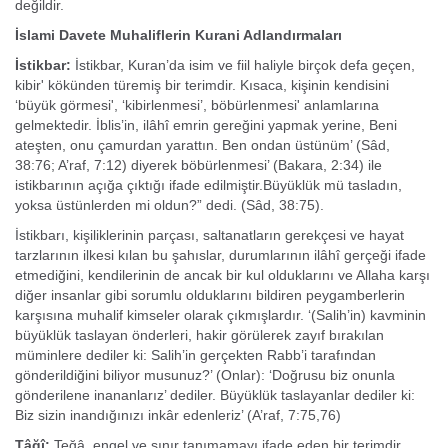
değildir.
İslami Davete Muhaliflerin Kurani Adlandırmaları
İstikbar:
İstikbar, Kuran’da isim ve fiil haliyle birçok defa geçen,
kibir' kökünden türemiş bir terimdir. Kısaca, kişinin kendisini
‘büyük görmesi', ‘kibirlenmesi’, böbürlenmesi' anlamlarına
gelmektedir. İblis’in, ilâhî emrin gereğini yapmak yerine, Beni
ateşten, onu çamurdan yarattın. Ben ondan üstünüm’ (Sâd,
38:76; A’raf, 7:12) diyerek böbürlenmesi’ (Bakara, 2:34) ile
istikbarının açığa çıktığı ifade edilmiştir.Büyüklük mü tasladın,
yoksa üstünlerden mi oldun?” dedi. (Sâd, 38:75).
İstikbarı, kişiliklerinin parçası, saltanatların gerekçesi ve hayat
tarzlarının ilkesi kılan bu şahıslar, durumlarının ilâhî gerçeği ifade
etmediğini, kendilerinin de ancak bir kul olduklarını ve Allaha karşı
diğer insanlar gibi sorumlu olduklarını bildiren peygamberlerin
karşısına muhalif kimseler olarak çıkmışlardır. ‘(Salih’in) kavminin
büyüklük taslayan önderleri, hakir görülerek zayıf bırakılan
müminlere dediler ki: Salih’in gerçekten Rabb’i tarafından
gönderildiğini biliyor musunuz?’ (Onlar): ‘Doğrusu biz onunla
gönderilene inananlarız’ dediler. Büyüklük taslayanlar dediler ki:
Biz sizin inandığınızı inkâr edenleriz’ (A’raf, 7:75,76)
Tâğî:
Teğâ, engel ve sınır tanımamayı ifade eden bir terimdir.