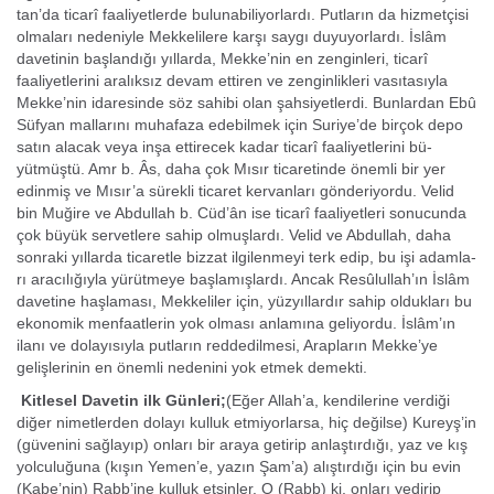
tan’da ticarî faaliyetlerde bulunabiliyorlardı. Putların da hizmetçisi
olmaları nedeniyle Mekkelilere karşı saygı duyuyorlardı. İslâm
davetinin başlandığı yıllarda, Mekke’nin en zenginleri, ticarî
faaliyetleri­ni aralıksız devam ettiren ve zenginlikleri vasıtasıyla
Mekke’nin idaresinde söz sa­hibi olan şahsiyetlerdi. Bunlardan Ebû
Süfyan mallarını muhafaza edebilmek için Suriye’de birçok depo
satın alacak veya inşa ettirecek kadar ticarî faaliyetlerini bü­
yütmüştü. Amr b. Âs, daha çok Mısır ticaretinde önemli bir yer
edinmiş ve Mısır’a sürekli ticaret kervanları gönderiyordu. Velid
bin Muğire ve Abdullah b. Cüd’ân ise ticarî faaliyetleri sonucunda
çok büyük servetlere sahip olmuşlardı. Velid ve Ab­dullah, daha
sonraki yıllarda ticaretle bizzat ilgilenmeyi terk edip, bu işi adamla­
rı aracılığıyla yürütmeye başlamışlardı. Ancak Resûlullah’ın İslâm
davetine haşlaması, Mekkeliler için, yüzyıllardır sa­hip oldukları bu
ekonomik menfaatlerin yok olması anlamına geliyordu. İslâm’ın
ilanı ve dolayısıyla putların reddedilmesi, Arapların Mekke’ye
gelişlerinin en önemli nedenini yok etmek demekti.
Kitlesel Davetin ilk Günleri;
(Eğer Allah’a, kendilerine verdiği
diğer nimetlerden dolayı kulluk etmiyor­larsa, hiç değilse) Kureyş’in
(güvenini sağlayıp) onları bir araya getirip an­laştırdığı, yaz ve kış
yolculuğuna (kışın Yemen’e, yazın Şam’a) alıştırdığı için bu evin
(Kabe’nin) Rabb’ine kulluk etsinler. O (Rabb) ki, onları yedi­rip