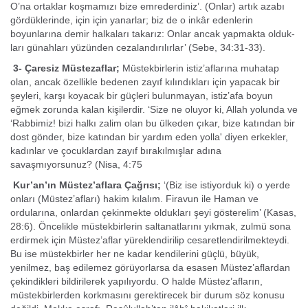
O’na ortaklar koşmamızı bize emrederdiniz’. (Onlar) artık azabı
gördüklerinde, için için yanarlar; biz de o inkâr edenlerin
boyunlarına demir halkaları takarız: Onlar ancak yapmakta olduk­
ları günahları yüzünden cezalandırılırlar’ (Sebe, 34:31-33).
3- Çaresiz Müstezaflar;
Müstekbirlerin istiz’aflarına muhatap
olan, ancak özellikle bedenen za­yıf kılındıkları için yapacak bir
şeyleri, karşı koyacak bir güçleri bulunmayan, istiz’afa boyun
eğmek zorunda kalan kişilerdir. ‘Size ne oluyor ki, Allah yolunda ve
‘Rabbimiz! bizi halkı zalim olan bu ülkeden çıkar, bize katından bir
dost gönder, bize katından bir yardım eden yolla' diyen erkekler,
kadınlar ve çocuklardan zayıf bırakılmışlar adına
savaşmıyorsunuz? (Nisa, 4:75
Kur’an’ın Müstez’aflara Çağrısı;
‘(Biz ise istiyorduk ki) o yer­de
onları (Müstez’afları) hakim kılalım. Firavun ile Haman ve
ordularına, onlardan çekinmekte oldukları şeyi gösterelim’ (Kasas,
28:6). Öncelikle müs­tekbirlerin saltanatlarını yıkmak, zulmü sona
erdirmek için Müstez’aflar yürek­lendirilip cesaretlendirilmekteydi.
Bu ise müstekbirler her ne kadar kendilerini güçlü, büyük,
yenilmez, baş edilemez görüyorlarsa da esasen Müstez’aflardan
çe­kindikleri bildirilerek yapılıyordu. O halde Müstez’afların,
müstekbirlerden korkmasını gerektirecek bir durum söz konusu