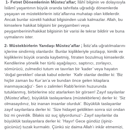
1- Fetret Dönemlerinin Müstez’aflar;
İlâhî bilginin ve dolayısıyla
İslâmî yaşantının büyük oranda tahrifata uğradığı dönemlerde
yaşayan ve müstekbirlerin istiz’aflarına muhatap olan kitlelerdir.
Ancak bunlar sürekli hakikat bilgisinden uzak kalmazlar. Allah, bu
kimselere hakikat bilgisini bir peygamberi veya
peygamberinin/hakikat bilgisinin bir varisi ile tekrar bildirir ve buna
uymalarını ister.
2- Müstekbirlerin Yandaşı Müstez’aflar ; İ
stiz’afa uğratılmalarını
içlerine sindirmiş olanlardır. Bunlar kişilikleriyle yozlaşıp, kimlik ve
kişiliklerini büyük oranda kay­betmiş, fıtraten bozulmuş kimselerdir.
Kendilerine yönelik her türlü aşağılayıcı, saptırıcı, zorlayıcı,
sömürücü, zulmedici tutum ve tavırlan bir ‘kader’ veya haya­tın
'doğal gerekleri' olarak kabul ederler ‘Kafir olanlar dediler ki: ‘Biz
hiçbir zaman bu Kur’an’a ve bundan önce gelen kitaplara
inanmayacağız’- Sen o zalimleri Rabb’lerinin huzurunda
tutuklanmış, birbirlerine söz atarlarken bir görsen! Zayıf sayılanlar
(Müstez’aflar), büyüklük taslayanlara (müstekbirlere) derler ki: ‘Siz
olmasaydınız, biz inanan insanlar olurduk’. Büyüklük taslayanlar
zayıf sayılanlara derler ki: ‘Size hidayet geldikten sonra sizi ondan
biz mi çevirdik. Bilakis siz suç işliyordunuz’- Zayıf sayılanlar da
büyüklük taslayanlara derler ki: 'Hayır! Gece gündüz (işiniz-
gücünüz) tuzak kurmaktı. Çünkü siz daima Allah’ı inkâr etmemizi,