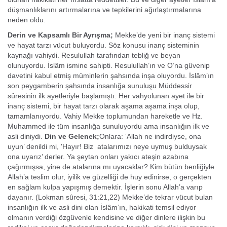
düşmanlıklarını artırmalarına ve tepkilerini ağırlaştırmalarına
neden oldu.
Derin ve Kapsamlı Bir Ayrışma;
Mekke’de yeni bir inanç sistemi
ve hayat tarzı vücut buluyordu. Söz konusu inanç sisteminin
kaynağı va­hiydi. Resulullah tarafından tebliğ ve beyan
olunuyordu. İslâm ismine sahipti. Resulullah’ın ve O’na güvenip
davetini kabul etmiş müminlerin şahsında inşa oluyordu. İslâm’ın
son peygamberin şahsında insanlığa sunuluşu Müddessir
sûresinin ilk ayetleriyle başlamıştı. Her vahyolunan ayet ile bir
inanç sistemi, bir hayat tarzı olarak aşama aşama inşa olup,
tamamlanıyordu. Vahiy Mekke toplumundan hareketle ve Hz.
Muhammed ile tüm insanlığa sunuluyordu ama insanlığın ilk ve
asli diniydi.
Din ve Gelenek;
Onlara: ‘Allah ne indirdiyse, ona
uyun’ denildi mi, 'Hayır! Biz atalarımızı neye uymuş bulduysak
ona uyarız’ derler. Ya şeytan onları yakıcı ateşin azabı­na
çağırmışsa, yine de atalarına mı uyacaklar? Kim bütün benliğiyle
Allah’a teslim olur, iyilik ve güzelliği de huy edinirse, o gerçekten
en sağlam kulpa yapışmış demektir. İşlerin sonu Allah’a varıp
dayanır. (Lokman sûresi, 31:21,22) Mekke’de tekrar vücut bulan
insanlığın ilk ve asli dini olan İslâm’ın, hakikati temsil ediyor
olmanın verdiği özgüvenle kendisine ve diğer din­lere ilişkin bu