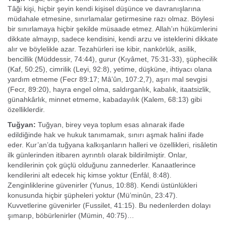
Tâği kişi, hiçbir şeyin kendi kişisel düşünce ve davranışlarına
müdahale etmesine, sınırlamalar getirmesine razı olmaz. Böylesi
bir sınırlamaya hiçbir şekilde müsaade etmez. Allah’ın hükümlerini
dikkate almayıp, sadece kendisini, kendi arzu ve isteklerini dikkate
alır ve böylelikle azar. Tezahürleri ise kibir, nankörlük, asilik,
bencillik (Müddessir, 74:44), gurur (Kıyâmet, 75:31-33), şüphecilik
(Kaf, 50:25), cimrilik (Leyi, 92:8), yetime, düşküne, ihtiyacı olana
yardım etmeme (Fecr 89:17; Mâ’ûn, 107:2,7), aşırı mal sevgisi
(Fecr, 89:20), hayra engel olma, saldırganlık, kabalık, itaatsizlik,
günahkârlık, minnet etmeme, kabadayılık (Kalem, 68:13) gibi
özelliklerdir.
Tuğyan:
Tuğyan, birey veya toplum esas alınarak ifade
edildiğinde hak ve hukuk ta­nımamak, sınırı aşmak halini ifade
eder. Kur’an’da tuğyana kalkışanların halleri ve özellikleri, risâletin
ilk günlerinden itibaren ayrıntılı olarak bildirilmiştir. Onlar,
kendilerinin çok güçlü olduğunu zannederler. Kanaatlerince
kendilerini alt edecek hiç kimse yoktur (Enfâl, 8:48).
Zenginliklerine güvenirler (Yunus, 10:88). Kendi üstünlükleri
konusunda hiçbir şüpheleri yoktur (Mü’minûn, 23:47).
Kuvvetlerine güvenirler (Fussilet, 41:15). Bu nedenlerden dolayı
şımarıp, böbürlenirler (Mümin, 40:75)…