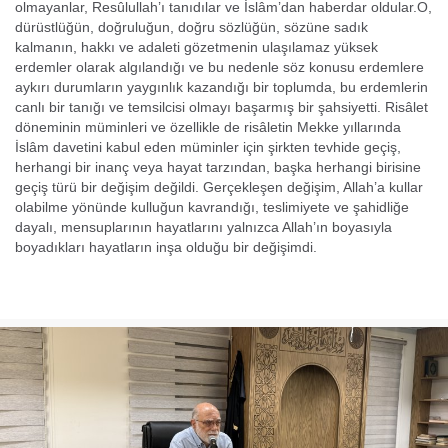
olma­yanlar, Resûlullah’ı tanıdılar ve İslâm’dan haberdar oldular.O,
dürüst­lüğün, doğruluğun, doğru sözlüğün, sözüne sadık
kalmanın, hakkı ve adaleti gö­zetmenin ulaşılamaz yüksek
erdemler olarak algılandığı ve bu nedenle söz konu­su erdemlere
aykırı durumların yaygınlık kazandığı bir toplumda, bu erdemlerin
canlı bir tanığı ve temsilcisi olmayı başarmış bir şahsiyetti. Risâlet
döneminin müminleri ve özellikle de risâletin Mekke yıllarında
İslâm davetini kabul eden müminler için şirkten tevhide geçiş,
herhangi bir inanç veya hayat tarzından, başka herhangi birisine
geçiş türü bir değişim değildi. Gerçekle­şen değişim, Allah’a kullar
olabilme yönünde kulluğun kavrandığı, teslimiyete ve şahidliğe
dayalı, mensuplarının hayatlarını yalnızca Allah’ın boyasıyla
boyadıkları hayatların inşa olduğu bir değişimdi.