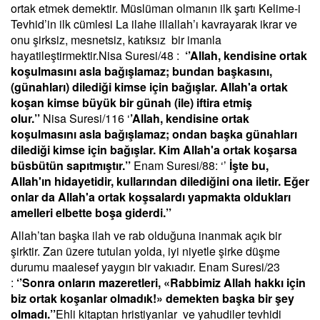
ortak etmek demektir. Müslüman olmanın ilk şartı Kelime-i
Tevhid’in ilk cümlesi La ilahe illallah’ı kavrayarak ikrar ve
onu şirksiz, mesnetsiz, katıksız bir imanla
hayatileştirmektir.Nisa Suresi/48 :
‘’Allah, kendisine ortak
koşulmasını asla bağışlamaz; bundan başkasını,
(günahları) dilediği kimse için bağışlar. Allah'a ortak
koşan kimse büyük bir günah (ile) iftira etmiş
olur.’’
Nisa Suresi/116 ‘
’Allah, kendisine ortak
koşulmasını asla bağışlamaz; ondan başka günahları
dilediği kimse için bağışlar. Kim Allah'a ortak koşarsa
büsbütün sapıtmıştır.’’
Enam Suresi/88: ‘’
İşte bu,
Allah'ın hidayetidir, kullarından dilediğini ona iletir. Eğer
onlar da Allah'a ortak koşsalardı yapmakta oldukları
amelleri elbette boşa giderdi.’’
Allah’tan başka ilah ve rab olduğuna inanmak açık bir
şirktir. Zan üzere tutulan yolda, iyi niyetle şirke düşme
durumu maalesef yaygın bir vakıadır. Enam Suresi/23
:
‘’Sonra onların mazeretleri, «Rabbimiz Allah hakkı için
biz ortak koşanlar olmadık!» demekten başka bir şey
olmadı.’’
Ehli kitaptan hristiyanlar ve yahudiler tevhidi