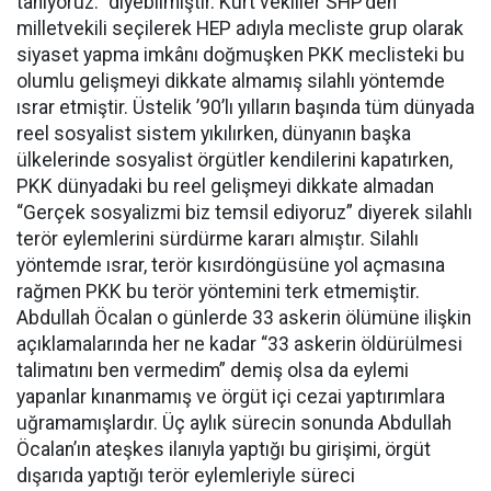
tanıyoruz.” diyebilmiştir. Kürt vekiller SHP’den
milletvekili seçilerek HEP adıyla mecliste grup olarak
siyaset yapma imkânı doğmuşken PKK meclisteki bu
olumlu gelişmeyi dikkate almamış silahlı yöntemde
ısrar etmiştir. Üstelik ’90’lı yılların başında tüm dünyada
reel sosyalist sistem yıkılırken, dünyanın başka
ülkelerinde sosyalist örgütler kendilerini kapatırken,
PKK dünyadaki bu reel gelişmeyi dikkate almadan
“Gerçek sosyalizmi biz temsil ediyoruz” diyerek silahlı
terör eylemlerini sürdürme kararı almıştır. Silahlı
yöntemde ısrar, terör kısırdöngüsüne yol açmasına
rağmen PKK bu terör yöntemini terk etmemiştir.
Abdullah Öcalan o günlerde 33 askerin ölümüne ilişkin
açıklamalarında her ne kadar “33 askerin öldürülmesi
talimatını ben vermedim” demiş olsa da eylemi
yapanlar kınanmamış ve örgüt içi cezai yaptırımlara
uğramamışlardır. Üç aylık sürecin sonunda Abdullah
Öcalan’ın ateşkes ilanıyla yaptığı bu girişimi, örgüt
dışarıda yaptığı terör eylemleriyle süreci