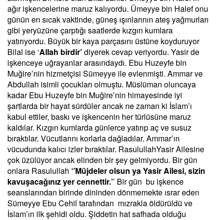
ağır işkencelerine maruz kalıyordu. Ümeyye bin Halef onu
günün en sıcak vaktinde, güneş ışınlarının ateş yağmurları
gibi yeryüzüne çarptığı saatlerde kızgın kumlara
yatırıyordu. Büyük bir kaya parçasını üstüne koyduruyor
Bilal ise ‘
Allah birdir’
diyerek cevap veriyordu. Yasir de
işkenceye uğrayanlar arasındaydı. Ebu Huzeyfe bin
Muğire’nin hizmetçisi Sümeyye ile evlenmişti. Ammar ve
Abdullah isimli çocukları olmuştu. Müslüman oluncaya
kadar Ebu Huzeyfe bin Muğire’nin himayesinde iyi
şartlarda bir hayat sürdüler ancak ne zaman ki İslam’ı
kabul ettiler, baskı ve işkencenin her türlüsüne maruz
kaldılar. Kızgın kumlarda günlerce yatırıp aç ve susuz
bıraktılar. Vücutlarını korlarla dağladılar. Ammar’ın
vücudunda kalıcı izler bıraktılar. RasulullahYasir Ailesine
çok üzülüyor ancak elinden bir şey gelmiyordu. Bir gün
onlara Rasulullah
‘’Müjdeler olsun ya Yasir Ailesi, sizin
kavuşacağınız yer cennettir.’
’ Bir gün bu işkence
seanslarından birinde dininden dönmemekte ısrar eden
Sümeyye Ebu Cehil tarafından mızrakla öldürüldü ve
İslam’ın ilk şehidi oldu. Şiddetin hat safhada olduğu