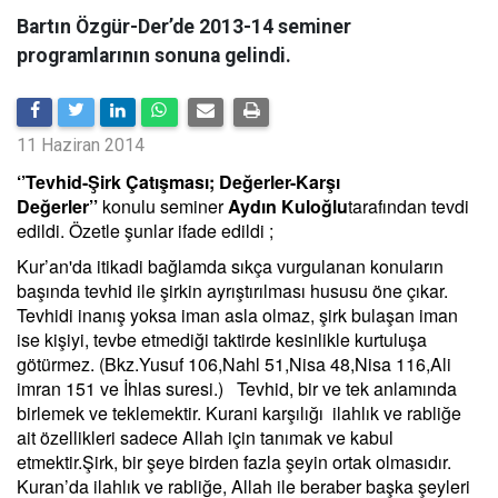
Bartın Özgür-Der’de 2013-14 seminer
programlarının sonuna gelindi.
11 Haziran 2014
‘’Tevhid-Şirk Çatışması; Değerler-Karşı
Değerler’’
konulu seminer
Aydın Kuloğlu
tarafından tevdi
edildi. Özetle şunlar ifade edildi ;
Kur’an'da itikadi bağlamda sıkça vurgulanan konuların
başında tevhid ile şirkin ayrıştırılması hususu öne çıkar.
Tevhidi inanış yoksa iman asla olmaz, şirk bulaşan iman
ise kişiyi, tevbe etmediği taktirde kesinlikle kurtuluşa
götürmez. (Bkz.Yusuf 106,Nahl 51,Nisa 48,Nisa 116,Ali
imran 151 ve İhlas suresi.) Tevhid, bir ve tek anlamında
birlemek ve teklemektir. Kurani karşılığı ilahlık ve rabliğe
ait özellikleri sadece Allah için tanımak ve kabul
etmektir.Şirk, bir şeye birden fazla şeyin ortak olmasıdır.
Kuran’da ilahlık ve rabliğe, Allah ile beraber başka şeyleri