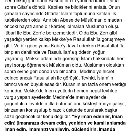
Zerr birkaç gün daha Rasulullah’ın yanında kaldı. Daha
sonra Gifar’a döndü. Kabilesine bildiklerini anlattı. Onun
çabaları sayesinde Gifarlar İslam toplumuna katılan ilk
kabilelerden oldu. Amr bin Abese de Müslüman olmadan
önceki hayatı anne bir kardeş olmaları Müslüman oluşu
itibari ile Ebu Zerr’e benzemektedir. O da Ebu Zerr gibi
yaşadığı yerden kalkıp Mekke’ye Rasulullah’la görüşmeye
gitti. Ve bir gece yarısı Kabe’yi tavaf ederken Rasulullah’la
bir plan dahilinde ve Rasulullah’a şiddetin yoğun
yaşandığı Mekke ortamında görüşüp İslam hakkındaki her
şeyi sorup öğrenerek Müslüman oldu. Müslüman olduktan
sonra evine geri döndü ve bir daha, Medine’ye hicret
edince ancak Rasulullah ile görüştü. Tevhid, İslam’ın
birinci ve en büyük esasıdır. Kuran’ın en fazla önem verdiği
konudur. Mekke’de inen ayetlerin hemen hepsi tevhide
vurgu yapan ayetlerdir. Medine’de inen ayetler de,
çoğunlukla tevhide atıfta bulunur, onu kökleştirmeye çalışır,
bir zaman konuşulup birazcık üstünde durularak başka
söze geçilecek bir konu değildir.
“Ey iman edenler, İman
edin! (imanınıza devam edin, yeniden ve kamil anlamda
iman edin, imanınızı yenileyin, güçlendirin, imanda