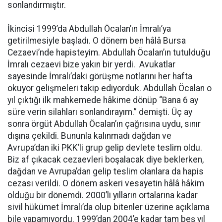
sonlandırmıştır.
İkincisi 1999’da Abdullah Öcalan’ın İmralı’ya
getirilmesiyle başladı. O dönem ben hâlâ Bursa
Cezaevi’nde hapisteyim. Abdullah Öcalan’ın tutulduğu
İmralı cezaevi bize yakın bir yerdi. Avukatlar
sayesinde İmralı’daki görüşme notlarını her hafta
okuyor gelişmeleri takip ediyorduk. Abdullah Öcalan o
yıl çıktığı ilk mahkemede hâkime dönüp “Bana 6 ay
süre verin silahları sonlandırayım.” demişti. Üç ay
sonra örgüt Abdullah Öcalan’ın çağrısına uydu, sınır
dışına çekildi. Bununla kalınmadı dağdan ve
Avrupa’dan iki PKK’li grup gelip devlete teslim oldu.
Biz af çıkacak cezaevleri boşalacak diye beklerken,
dağdan ve Avrupa’dan gelip teslim olanlara da hapis
cezası verildi. O dönem askeri vesayetin hâlâ hâkim
olduğu bir dönemdi. 2000’li yılların ortalarına kadar
sivil hükümet İmralı’da olup bitenler üzerine açıklama
bile yapamıyordu. 1999’dan 2004’e kadar tam beş yıl