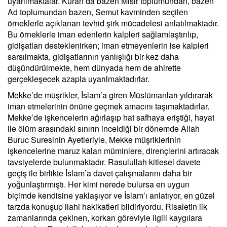
uyarılmaktalar. Kuran’da bazen Mısır toplumundan, bazen
Ad toplumundan bazen, Semut kavminden seçilen
örneklerle açıklanan tevhid şirk mücadelesi anlatılmaktadır.
Bu örneklerle iman edenlerin kalpleri sağlamlaştırılıp,
gidişatları desteklenirken; iman etmeyenlerin ise kalpleri
sarsılmakta, gidişatlarının yanlışlığı bir kez daha
düşündürülmekte, hem dünyada hem de ahirette
gerçekleşecek azapla uyarılmaktadırlar.
Mekke’de müşrikler, İslam’a giren Müslümanları yıldırarak
iman etmelerinin önüne geçmek amacını taşımaktadırlar.
Mekke’de işkencelerin ağırlaşıp hat safhaya eriştiği, hayat
ile ölüm arasındaki sınırın inceldiği bir dönemde Allah
Buruc Suresinin Ayetleriyle, Mekke müşriklerinin
işkencelerine maruz kalan müminlere, dirençlerini artıracak
tavsiyelerde bulunmaktadır. Rasulullah kitlesel davete
geçiş ile birlikte İslam’a davet çalışmalarını daha bir
yoğunlaştırmıştı. Her kimi nerede bulursa en uygun
biçimde kendisine yaklaşıyor ve İslam’ı anlatıyor, en güzel
tarzda konuşup ilahi hakikatleri bildiriyordu. Risaletin ilk
zamanlarında çekinen, korkan göreviyle ilgili kaygılara