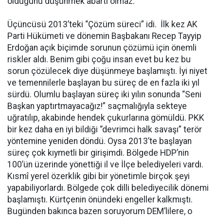
olduğunu düşünmek abartı olmaz.
Üçüncüsü 2013’teki “Çözüm süreci” idi. İlk kez AK
Parti Hükümeti ve dönemin Başbakanı Recep Tayyip
Erdoğan açık biçimde sorunun çözümü için önemli
riskler aldı. Benim gibi çoğu insan evet bu kez bu
sorun çözülecek diye düşünmeye başlamıştı. İyi niyet
ve temennilerle başlayan bu süreç de en fazla iki yıl
sürdü. Olumlu başlayan süreç iki yılın sonunda “Seni
Başkan yaptırtmayacağız!” saçmalığıyla sekteye
uğratılıp, akabinde hendek çukurlarına gömüldü. PKK
bir kez daha en iyi bildiği “devrimci halk savaşı” terör
yöntemine yeniden döndü. Oysa 2013’te başlayan
süreç çok kıymetli bir girişimdi. Bölgede HDP’nin
100’ün üzerinde yönettiği il ve İlçe belediyeleri vardı.
Kısmî yerel özerklik gibi bir yönetimle birçok şeyi
yapabiliyorlardı. Bölgede çok dilli belediyecilik dönemi
başlamıştı. Kürtçenin önündeki engeller kalkmıştı.
Bugünden bakınca bazen soruyorum DEM’lilere, o