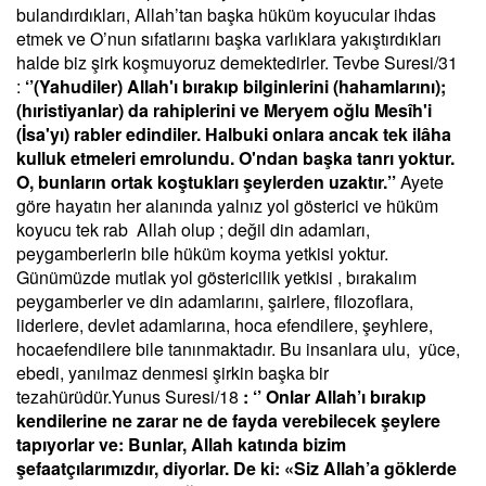
bulandırdıkları, Allah’tan başka hüküm koyucular ihdas
etmek ve O’nun sıfatlarını başka varlıklara yakıştırdıkları
halde biz şirk koşmuyoruz demektedirler. Tevbe Suresi/31
:
‘’
(Yahudiler) Allah'ı bırakıp bilginlerini (hahamlarını);
(hıristiyanlar) da rahiplerini ve Meryem oğlu Mesîh'i
(İsa'yı) rabler edindiler. Halbuki onlara ancak tek ilâha
kulluk etmeleri emrolundu. O'ndan başka tanrı yoktur.
O, bunların ortak koştukları şeylerden uzaktır.’’
Ayete
göre hayatın her alanında yalnız yol gösterici ve hüküm
koyucu tek rab Allah olup ; değil din adamları,
peygamberlerin bile hüküm koyma yetkisi yoktur.
Günümüzde mutlak yol göstericilik yetkisi , bırakalım
peygamberler ve din adamlarını, şairlere, filozoflara,
liderlere, devlet adamlarına, hoca efendilere, şeyhlere,
hocaefendilere bile tanınmaktadır. Bu insanlara ulu, yüce,
ebedi, yanılmaz denmesi şirkin başka bir
tezahürüdür.Yunus Suresi/18
: ‘’ Onlar Allah’ı bırakıp
kendilerine ne zarar ne de fayda verebilecek şeylere
tapıyorlar ve: Bunlar, Allah katında bizim
şefaatçılarımızdır, diyorlar. De ki: «Siz Allah’a göklerde