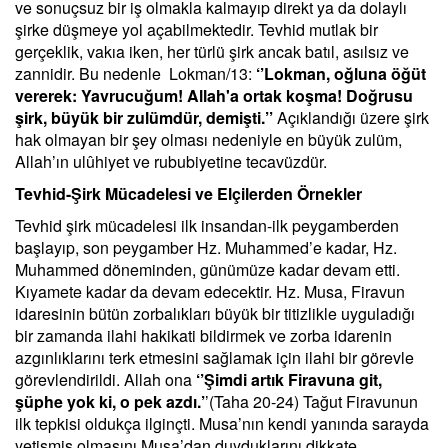
ve sonuçsuz bir iş olmakla kalmayıp direkt ya da dolaylı
şirke düşmeye yol açabilmektedir. Tevhid mutlak bir
gerçeklik, vakıa iken, her türlü şirk ancak batıl, asılsız ve
zannidir. Bu nedenle Lokman/13:
‘’Lokman, oğluna öğüt
vererek: Yavrucuğum! Allah'a ortak koşma! Doğrusu
şirk, büyük bir zulümdür, demişti.’’
Açıklandığı üzere şirk
hak olmayan bir şey olması nedeniyle en büyük zulüm,
Allah’ın ulûhiyet ve rububiyetine tecavüzdür.
Tevhid-Şirk Mücadelesi ve Elçilerden Örnekler
Tevhid şirk mücadelesi ilk insandan-ilk peygamberden
başlayıp, son peygamber Hz. Muhammed’e kadar, Hz.
Muhammed döneminden, günümüze kadar devam etti.
Kıyamete kadar da devam edecektir. Hz. Musa, Firavun
idaresinin bütün zorbalıkları büyük bir titizlikle uyguladığı
bir zamanda ilahi hakikati bildirmek ve zorba idarenin
azgınlıklarını terk etmesini sağlamak için ilahi bir görevle
görevlendirildi. Allah ona
‘’Şimdi artık Firavuna git,
şüphe yok ki, o pek azdı.’
’(Taha 20-24) Tağut Firavunun
ilk tepkisi oldukça ilginçti. Musa’nın kendi yanında sarayda
yetişmiş olmasını Musa’dan duyduklarını dikkate