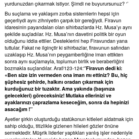
yurdunuzdan çıkarmak istiyor. Şimdi ne buyurursunuz? ‘’
Bu suçlama ve yaklaşım zorba sistemlerin hepsi için
geçerliydi aynı zihniyetin çarpık bir gereğiydi. Firavun
idaresinin payandaları olan sihirbazlarda Hz. Musa’yı aynı
şekilde suçladılar. Hz. Musa’nın davetini politik bir oyun
olduğunu iddia ettiler. Desteklerini hep Firavundan yana
tuttular. Fakat ne ilginçtir ki sihirbazlar, firavunun safından
uzaklaşıp Hz. Musa’nın peygamberliğine iman ettikten
sonra aynı suçlamayla, toplumun birlik ve beraberliğini
bozmakla suçlandılar. Araf/123-124:
‘’Firavun dedi ki:
«Ben size izin vermeden ona iman mı ettiniz? Bu, hiç
şüphesiz şehirde, halkını oradan çıkarmak için
kurduğunuz bir tuzaktır. Ama yakında (başınıza
gelecekleri) göreceksiniz! Mutlaka ellerinizi ve
ayaklarınızı çaprazlama keseceğim, sonra da hepinizi
asacağım !’’
Ayetler şirkin oluşturduğu statükonun kitleleri aldatmak için
sahip olduğu, titizlikle gizlenen hileleri gözler önüne
sermektedir. Müşrik liderler yaptıkları yanlış işler nedeniyle