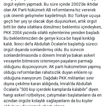
örgüt eylem yapmadı. Bu süre içinde 2002’de iktidar
olan AK Parti hükümeti AB reformlarına hız vererek
çok önemli gelişmeler kaydetmişti. Biz Türkiye uçuşa
geçti her şey iyi olacak diye düşünürken, artık örgüt
bitti bir daha silahlara dönülmez beklentisi içindeyken,
PKK 2004 yazında silahlı eylemlerine yeniden başladı.
Bu beklentimizden de geriye koca bir hayal kırıklığı
kaldı. İkinci defa Abdullah Öcalan’ın başlattığı süreci
örgüt dışarıda sonlandırmış oldu. Bu sürecin
sonlandırılmasında o dönem İmralı’ya bakan askerî
vesayetin bitmesini istemeyen paşaların parmağı
olduğunu düşünüyorum. AK parti hükümetinin yapmış
olduğu reformlardan rahatsızlık duyan erklerin işi
olduğuna inanıyorum. Dağdaki PKK militanları sınır
dışına çekilme kararı aldığında, İmralı’da Abdullah
Öcalan’a “500 kişi içerdeki kamplarda kalabilir” diyen
hangi askerî rütbeliyse, çatışmaları başlatanların da en
azından örgüte kolaylık sağlayanların da bu kişiler