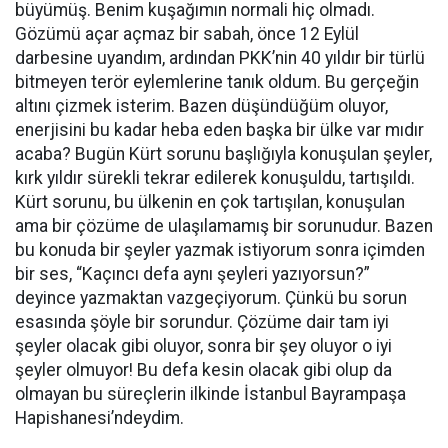
büyümüş. Benim kuşağımın normali hiç olmadı.
Gözümü açar açmaz bir sabah, önce 12 Eylül
darbesine uyandım, ardından PKK’nin 40 yıldır bir türlü
bitmeyen terör eylemlerine tanık oldum. Bu gerçeğin
altını çizmek isterim. Bazen düşündüğüm oluyor,
enerjisini bu kadar heba eden başka bir ülke var mıdır
acaba? Bugün Kürt sorunu başlığıyla konuşulan şeyler,
kırk yıldır sürekli tekrar edilerek konuşuldu, tartışıldı.
Kürt sorunu, bu ülkenin en çok tartışılan, konuşulan
ama bir çözüme de ulaşılamamış bir sorunudur. Bazen
bu konuda bir şeyler yazmak istiyorum sonra içimden
bir ses, “Kaçıncı defa aynı şeyleri yazıyorsun?”
deyince yazmaktan vazgeçiyorum. Çünkü bu sorun
esasında şöyle bir sorundur. Çözüme dair tam iyi
şeyler olacak gibi oluyor, sonra bir şey oluyor o iyi
şeyler olmuyor! Bu defa kesin olacak gibi olup da
olmayan bu süreçlerin ilkinde İstanbul Bayrampaşa
Hapishanesi’ndeydim.