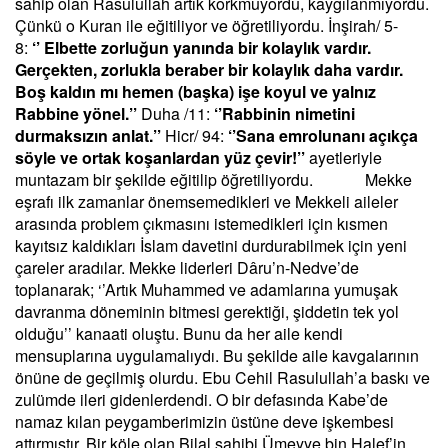
sahip olan Rasulullah artık korkmuyordu, kaygılanmıyordu.
Çünkü o Kuran ile eğitiliyor ve öğretiliyordu. İnşirah/ 5-
8:
‘’ Elbette zorluğun yanında bir kolaylık vardır.
Gerçekten, zorlukla beraber bir kolaylık daha vardır.
Boş kaldın mı hemen (başka) işe koyul ve yalnız
Rabbine yönel.’’
Duha /11:
‘’Rabbinin nimetini
durmaksızın anlat.’’
Hicr/ 94:
‘’Sana emrolunanı açıkça
söyle ve ortak koşanlardan yüz çevir!’’
ayetleriyle
muntazam bir şekilde eğitilip öğretiliyordu. Mekke
eşrafı ilk zamanlar önemsemedikleri ve Mekkeli aileler
arasında problem çıkmasını istemedikleri için kısmen
kayıtsız kaldıkları İslam davetini durdurabilmek için yeni
çareler aradılar. Mekke liderleri Dâru’n-Nedve’de
toplanarak; ‘’Artık Muhammed ve adamlarına yumuşak
davranma döneminin bitmesi gerektiği, şiddetin tek yol
olduğu’’ kanaati oluştu. Bunu da her aile kendi
mensuplarına uygulamalıydı. Bu şekilde aile kavgalarının
önüne de geçilmiş olurdu. Ebu Cehil Rasulullah’a baskı ve
zulümde ileri gidenlerdendi. O bir defasında Kabe’de
namaz kılan peygamberimizin üstüne deve işkembesi
attırmıştır. Bir köle olan Bilal sahibi Ümeyye bin Halef’in