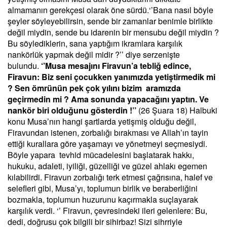
almamanın gerekçesi olarak öne sürdü.‘’Bana nasıl böyle
şeyler söyleyebilirsin, sende bir zamanlar benimle birlikte
değil miydin, sende bu idarenin bir mensubu değil miydin ?
Bu söylediklerin, sana yaptığım ikramlara karşılık
nankörlük yapmak değil midir ?’’ diye serzenişte
bulundu.
‘’Musa mesajını Firavun’a tebliğ edince,
Firavun: Biz seni çocukken yanımızda yetiştirmedik mi
? Sen ömrünün pek çok yılını bizim aramızda
geçirmedin mi ? Ama sonunda yapacağını yaptın. Ve
nankör biri olduğunu gösterdin !’’
(26 Şuara 18) Halbuki
konu Musa’nın hangi şartlarda yetişmiş olduğu değil,
Firavundan istenen, zorbalığı bırakması ve Allah’ın tayin
ettiği kurallara göre yaşamayı ve yönetmeyi seçmesiydi.
Böyle yapara tevhid mücadelesini başlatarak hakkı,
hukuku, adaleti, iyiliği, güzelliği ve güzel ahlakı egemen
kılabilirdi. Firavun zorbalığı terk etmesi çağrısına, halef ve
selefleri gibi, Musa’yı, toplumun birlik ve beraberliğini
bozmakla, toplumun huzurunu kaçırmakla suçlayarak
karşılık verdi. ‘’ Firavun, çevresindeki ileri gelenlere: Bu,
dedi, doğrusu çok bilgili bir sihirbaz! Sizi sihrriyle