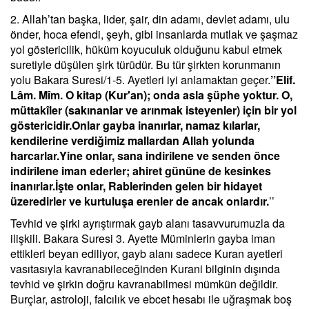
2. Allah’tan başka, lider, şair, din adamı, devlet adamı, ulu
önder, hoca efendi, şeyh, gibi insanlarda mutlak ve şaşmaz
yol göstericilik, hüküm koyuculuk olduğunu kabul etmek
suretiyle düşülen şirk türüdür. Bu tür şirkten korunmanın
yolu Bakara Suresi/1-5. Ayetleri iyi anlamaktan geçer.
’’Elif.
Lâm. Mîm. O kitap (Kur'an); onda asla şüphe yoktur. O,
müttakîler (sakınanlar ve arınmak isteyenler) için bir yol
göstericidir.Onlar gayba inanırlar, namaz kılarlar,
kendilerine verdiğimiz mallardan Allah yolunda
harcarlar.Yine onlar, sana indirilene ve senden önce
indirilene iman ederler; ahiret gününe de kesinkes
inanırlar.İşte onlar, Rablerinden gelen bir hidayet
üzeredirler ve kurtuluşa erenler de ancak onlardır.
’’
Tevhid ve şirki ayrıştırmak gayb alanı tasavvurumuzla da
ilişkili. Bakara Suresi 3. Ayette Müminlerin gayba iman
ettikleri beyan ediliyor, gayb alanı sadece Kuran ayetleri
vasıtasıyla kavranabileceğinden Kurani bilginin dışında
tevhid ve şirkin doğru kavranabilmesi mümkün değildir.
Burçlar, astroloji, falcılık ve ebcet hesabı ile uğraşmak boş