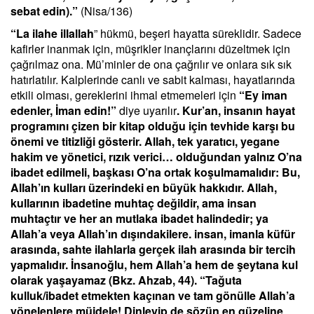
sebat edin).”
(Nisa/136)
“La ilahe illallah
” hükmü, beşeri hayatta süreklidir. Sadece
kafirler inanmak için, müşrikler inançlarını düzeltmek için
çağrılmaz ona. Mü’minler de ona çağrılır ve onlara sık sık
hatırlatılır. Kalplerinde canlı ve sabit kalması, hayatlarında
etkili olması, gereklerini ihmal etmemeleri için
“Ey iman
edenler, İman edin!”
diye uyarılır
. Kur’an, insanın hayat
programını çizen bir kitap olduğu için tevhide karşı bu
önemi ve titizliği gösterir. Allah, tek yaratıcı, yegane
hakim ve yönetici, rızık verici… olduğundan yalnız O’na
ibadet edilmeli, başkası O’na ortak koşulmamalıdır: Bu,
Allah’ın kulları üzerindeki en büyük hakkıdır. Allah,
kullarının ibadetine muhtaç değildir, ama insan
muhtaçtır ve her an mutlaka ibadet halindedir; ya
Allah’a veya Allah’ın dışındakilere. insan, imanla küfür
arasında, sahte ilahlarla gerçek ilah arasında bir tercih
yapmalıdır.
İnsanoğlu, hem Allah’a hem de şeytana kul
olarak yaşayamaz (Bkz. Ahzab, 44). “Tağuta
kulluk/ibadet etmekten kaçınan ve tam gönülle Allah’a
yönelenlere müjdele! Dinleyip de sözün en güzeline