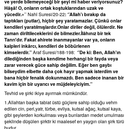
ve yerde bilemeyeceği bir şeyi mi haber veriyorsunuz?
Hâşâ! O, onların ortak koştuklarından uzak ve
yücedir.»
’’ Nahl Suresi/20-22
: ‘’
Allah'ı bırakıp da
taptıkları (putlar), hiçbir şey yaratamazlar. Çünkü onlar
kendileri yaratılmışlardır.Onlar diriler değil, ölülerdir. Ne
zaman diriltileceklerini de bilmezler.İlâhınız bir tek
Tanrı'dır. Fakat ahirete inanmayanlar var ya, onların
kalpleri inkârcı, kendileri de böbürlenen
kimselerdir.’’
Araf Suresi/188-198:
‘’De ki: Ben, Allah'ın
dilediğinden başka kendime herhangi bir fayda veya
zarar verecek güce sahip değilim. Eğer ben gaybı
bilseydim elbette daha çok hayır yapmak isterdim ve
bana hiçbir fenalık dokunmazdı. Ben sadece inanan bir
kavim için bir uyarıcı ve müjdeleyiciyim.’’
Tevhid ve şirki ikiye ayırmak mümkündür.
1.Allahtan başka tabiat üstü güçlere sahip olduğu vehm
edilen cin, peri,yatr, türbe, evliya, kutsal ağaç, kutsal kaya,
gibi şeylerden korkulması veya bunlardan medet umulması
şeklinde düşülen şirktir ki maalesef en yaygın olan şirk türü
budur.