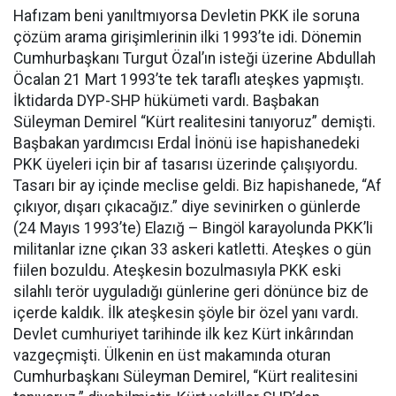
Hafızam beni yanıltmıyorsa Devletin PKK ile soruna
çözüm arama girişimlerinin ilki 1993’te idi. Dönemin
Cumhurbaşkanı Turgut Özal’ın isteği üzerine Abdullah
Öcalan 21 Mart 1993’te tek taraflı ateşkes yapmıştı.
İktidarda DYP-SHP hükümeti vardı. Başbakan
Süleyman Demirel “Kürt realitesini tanıyoruz” demişti.
Başbakan yardımcısı Erdal İnönü ise hapishanedeki
PKK üyeleri için bir af tasarısı üzerinde çalışıyordu.
Tasarı bir ay içinde meclise geldi. Biz hapishanede, “Af
çıkıyor, dışarı çıkacağız.” diye sevinirken o günlerde
(24 Mayıs 1993’te) Elazığ – Bingöl karayolunda PKK’li
militanlar izne çıkan 33 askeri katletti. Ateşkes o gün
fiilen bozuldu. Ateşkesin bozulmasıyla PKK eski
silahlı terör uyguladığı günlerine geri dönünce biz de
içerde kaldık. İlk ateşkesin şöyle bir özel yanı vardı.
Devlet cumhuriyet tarihinde ilk kez Kürt inkârından
vazgeçmişti. Ülkenin en üst makamında oturan
Cumhurbaşkanı Süleyman Demirel, “Kürt realitesini