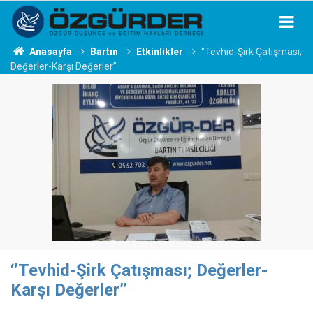
Anasayfa
Bartın
Etkinlikler
‘’Tevhid-Şirk Çatışması;
Değerler-Karşı Değerler’’
‘’Tevhid-Şirk Çatışması; Değerler-
Karşı Değerler’’