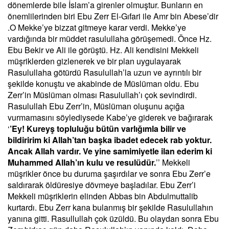
dönemlerde bile İslam’a girenler olmuştur. Bunların en
önemlilerinden biri Ebu Zerr El-Gıfari ile Amr bin Abese’dir
.O Mekke’ye bizzat gitmeye karar verdi. Mekke’ye
vardığında bir müddet rasulullaha görüşemedi. Önce Hz.
Ebu Bekir ve Ali ile görüştü. Hz. Ali kendisini Mekkeli
müşriklerden gizlenerek ve bir plan uygulayarak
Rasulullaha götürdü Rasulullah’la uzun ve ayrıntılı bir
şekilde konuştu ve akabinde de Müslüman oldu. Ebu
Zerr’in Müslüman olması Rasulullah’ı çok sevindirdi.
Rasulullah Ebu Zerr’in, Müslüman oluşunu açığa
vurmamasını söylediysede Kabe’ye giderek ve bağırarak
‘
’Ey! Kureyş topluluğu bütün varlığımla bilir ve
bildiririm ki Allah’tan başka ibadet edecek rab yoktur.
Ancak Allah vardır. Ve yine samimiyetle ilan ederim ki
Muhammed Allah’ın kulu ve resulüdür.
’’ Mekkeli
müşrikler önce bu duruma şaşırdılar ve sonra Ebu Zerr’e
saldırarak öldüresiye dövmeye başladılar. Ebu Zerr’i
Mekkeli müşriklerin elinden Abbas bin Abdulmuttalib
kurtardı. Ebu Zerr kana bulanmış bir şekilde Rasulullahın
yanına gitti. Rasullullah çok üzüldü. Bu olaydan sonra Ebu