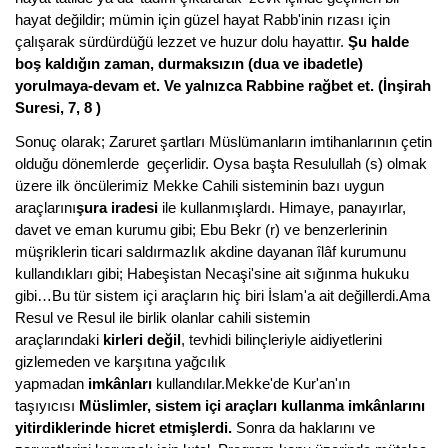
hayat değildir; mümin için güzel hayat Rabb'inin rızası için
çalışarak sürdürdüğü lezzet ve huzur dolu hayattır.
Şu halde
boş kaldığın zaman, durmaksızın (dua ve ibadetle)
yorulmaya-devam et. Ve yalnızca Rabbine rağbet et. (İnşirah
Suresi, 7, 8 )
Sonuç olarak; Zaruret şartları Müslümanların imtihanlarının çetin
olduğu dönemlerde geçerlidir. Oysa başta Resulullah (s) olmak
üzere ilk öncülerimiz Mekke Cahili sisteminin bazı uygun
araçlarını
şura iradesi
ile kullanmışlardı. Himaye, panayırlar,
davet ve eman kurumu gibi; Ebu Bekr (r) ve benzerlerinin
müşriklerin ticari saldırmazlık akdine dayanan îlâf kurumunu
kullandıkları gibi; Habeşistan Necaşi'sine ait sığınma hukuku
gibi…Bu tür sistem içi araçların hiç biri İslam'a ait değillerdi.Ama
Resul ve Resul ile birlik olanlar cahili sistemin
araçlarındaki
kirleri değil
, tevhidi bilinçleriyle aidiyetlerini
gizlemeden ve karşıtına yağcılık
yapmadan
imkânları
kullandılar.Mekke'de Kur'an'ın
taşıyıcısı
Müslimler, sistem içi araçları kullanma imkânlarını
yitirdiklerinde hicret etmişlerdi.
Sonra da haklarını ve