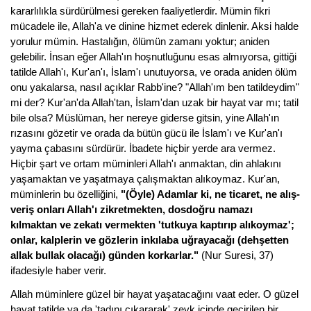
kararlılıkla sürdürülmesi gereken faaliyetlerdir. Mümin fikri
mücadele ile, Allah'a ve dinine hizmet ederek dinlenir. Aksi halde
yorulur mümin. Hastalığın, ölümün zamanı yoktur; aniden
gelebilir. İnsan eğer Allah'ın hoşnutluğunu esas almıyorsa, gittiği
tatilde Allah'ı, Kur'an'ı, İslam'ı unutuyorsa, ve orada aniden ölüm
onu yakalarsa, nasıl açıklar Rabb'ine? "Allah'ım ben tatildeydim"
mi der? Kur'an'da Allah'tan, İslam'dan uzak bir hayat var mı; tatil
bile olsa? Müslüman, her nereye giderse gitsin, yine Allah'ın
rızasını gözetir ve orada da bütün gücü ile İslam'ı ve Kur'an'ı
yayma çabasını sürdürür. İbadete hiçbir yerde ara vermez.
Hiçbir şart ve ortam müminleri Allah'ı anmaktan, din ahlakını
yaşamaktan ve yaşatmaya çalışmaktan alıkoymaz. Kur'an,
müminlerin bu özelliğini,
"(Öyle) Adamlar ki, ne ticaret, ne alış-
veriş onları Allah'ı zikretmekten, dosdoğru namazı
kılmaktan ve zekatı vermekten 'tutkuya kaptırıp alıkoymaz';
onlar, kalplerin ve gözlerin inkılaba uğrayacağı (dehşetten
allak bullak olacağı) günden korkarlar."
(Nur Suresi, 37)
ifadesiyle haber verir.
Allah müminlere güzel bir hayat yaşatacağını vaat eder. O güzel
hayat tatilde ya da 'tadını çıkararak' zevk içinde geçirilen bir