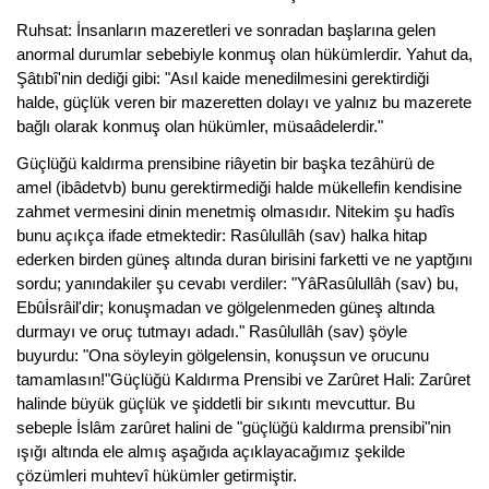
Ruhsat: İnsanların mazeretleri ve sonradan başlarına gelen
anormal durumlar sebebiyle konmuş olan hükümlerdir. Yahut da,
Şâtıbî'nin dediği gibi: "Asıl kaide menedilmesini gerektirdiği
halde, güçlük veren bir mazeretten dolayı ve yalnız bu mazerete
bağlı olarak konmuş olan hükümler, müsaâdelerdir."
Güçlüğü kaldırma prensibine riâyetin bir başka tezâhürü de
amel (ibâdetvb) bunu gerektirmediği halde mükellefin kendisine
zahmet vermesini dinin menetmiş olmasıdır. Nitekim şu hadîs
bunu açıkça ifade etmektedir: Rasûlullâh (sav) halka hitap
ederken birden güneş altında duran birisini farketti ve ne yaptğını
sordu; yanındakiler şu cevabı verdiler: "YâRasûlullâh (sav) bu,
Ebûİsrâil'dir; konuşmadan ve gölgelenmeden güneş altında
durmayı ve oruç tutmayı adadı." Rasûlullâh (sav) şöyle
buyurdu: "Ona söyleyin gölgelensin, konuşsun ve orucunu
tamamlasın!"Güçlüğü Kaldırma Prensibi ve Zarûret Hali: Zarûret
halinde büyük güçlük ve şiddetli bir sıkıntı mevcuttur. Bu
sebeple İslâm zarûret halini de "güçlüğü kaldırma prensibi"nin
ışığı altında ele almış aşağıda açıklayacağımız şekilde
çözümleri muhtevî hükümler getirmiştir.