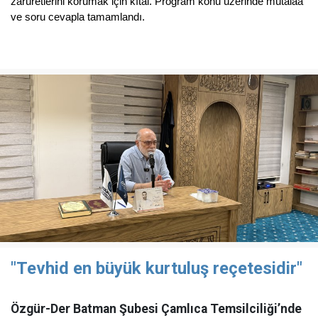
zaruretlerini korumak için kıtal. Program konu üzerinde mütalaa
ve soru cevapla tamamlandı.
"Tevhid en büyük kurtuluş reçetesidir"
Özgür-Der Batman Şubesi Çamlıca Temsilciliği’nde