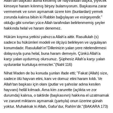
Allah'tan başkası adına kesilmiş bir hayvandan başka, yiyecek
kimseye haram kılınmış birşey bulamıyorum. Başkasına zarar
vermemek ve sınırı aşmamak üzere kim (bunlardan) yemek
zorunda kalırsa bilsin ki Rabbin bağışlayan ve esirgeyendir."
olduğu gibi sınırları yüce Allah tarafından belirlenmemiş şeyler
hakkında helal ve haram denemez.
Hüküm koyma yetkisi yalnızca Allah'a aittir. Rasullulah (s)
sadece bu hükümleri modeli ve ölçüyü belirleyen ve uygulayan
konumdadır. Rasulullah'ın''Dillerinizin yalan yere nitelendirmesi
dolayısıyla şuna helal, buna haram demeyin. Çünkü Allah'a
karşı yalan uydurmuş olursunuz. Şüphesiz Allah'a karşı yalan
uyduranlar kurtuluşa ermezler.''(Nahl 116)
Nihat Maden de bu konuda şunları ifade etti; ''Fakat (Allah) size,
sadece ölü hayvan etini, kanı ve domuz etini haram kıldı. Ve
Allah'tan başkası için olanı (putlar ve şahıslar adına kesilen
hayvanı) helâl kılmadı. Ama kim zarurette (açlıkta ve zor
durumda) kalırsa, o taktirde (başkasının) hakkına el uzatmamak
ve zaruret miktarını aşmamak (şartıyla) onun üzerine günah
yoktur. Muhakkak ki Allah, Gafur'dur, Rahîm'dir.''(BAKARA 173)