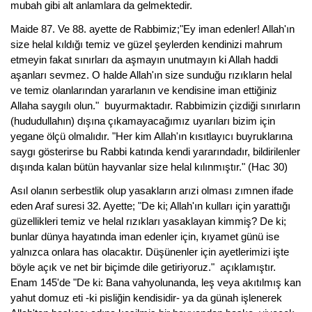
mubah gibi alt anlamlara da gelmektedir.
Maide 87. Ve 88. ayette de Rabbimiz;"Ey iman edenler! Allah'ın
size helal kıldığı temiz ve güzel şeylerden kendinizi mahrum
etmeyin fakat sınırları da aşmayın unutmayın ki Allah haddi
aşanları sevmez. O halde Allah'ın size sunduğu rızıkların helal
ve temiz olanlarından yararlanın ve kendisine iman ettiğiniz
Allaha saygılı olun." buyurmaktadır. Rabbimizin çizdiği sınırların
(hududullahın) dışına çıkamayacağımız uyarıları bizim için
yegane ölçü olmalıdır. "Her kim Allah'ın kısıtlayıcı buyruklarına
saygı gösterirse bu Rabbi katında kendi yararındadır, bildirilenler
dışında kalan bütün hayvanlar size helal kılınmıştır." (Hac 30)
Asıl olanın serbestlik olup yasakların arızi olması zımnen ifade
eden Araf suresi 32. Ayette; "De ki; Allah'ın kulları için yarattığı
güzellikleri temiz ve helal rızıkları yasaklayan kimmiş? De ki;
bunlar dünya hayatında iman edenler için, kıyamet günü ise
yalnızca onlara has olacaktır. Düşünenler için ayetlerimizi işte
böyle açık ve net bir biçimde dile getiriyoruz." açıklamıştır.
Enam 145'de "De ki: Bana vahyolunanda, leş veya akıtılmış kan
yahut domuz eti -ki pisliğin kendisidir- ya da günah işlenerek