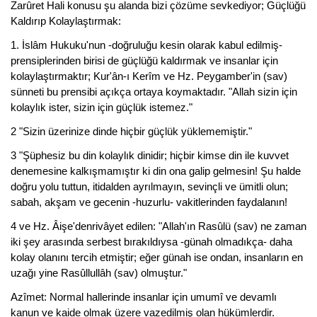
Zarûret Hali konusu şu alanda bizi çözüme sevkediyor; Güçlüğü
Kaldırıp Kolaylaştırmak:
1. İslâm Hukuku'nun -doğruluğu kesin olarak kabul edilmiş-
prensiplerinden birisi de güçlüğü kaldırmak ve insanlar için
kolaylaştırmaktır; Kur'ân-ı Kerîm ve Hz. Peygamber'in (sav)
sünneti bu prensibi açıkça ortaya koymaktadır. "Allah sizin için
kolaylık ister, sizin için güçlük istemez."
2 "Sizin üzerinize dinde hiçbir güçlük yüklememiştir."
3 "Şüphesiz bu din kolaylık dinidir; hiçbir kimse din ile kuvvet
denemesine kalkışmamıştır ki din ona galip gelmesin! Şu halde
doğru yolu tuttun, itidalden ayrılmayın, sevinçli ve ümitli olun;
sabah, akşam ve gecenin -huzurlu- vakitlerinden faydalanın!
4 ve Hz. Âişe'denrivâyet edilen: "Allah'ın Rasûlü (sav) ne zaman
iki şey arasında serbest bırakıldıysa -günah olmadıkça- daha
kolay olanını tercih etmiştir; eğer günah ise ondan, insanların en
uzağı yine Rasûllullâh (sav) olmuştur."
Azîmet: Normal hallerinde insanlar için umumî ve devamlı
kanun ve kaide olmak üzere vazedilmiş olan hükümlerdir.