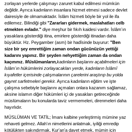
zorlayan yerlerde çalışmayı zaruret kabul edilmesi mümkün
değildir. Ayrıca kadınların insanlara hizmet etmesi sadece devlet
dairesiyle de olmamaktadır. İslâm hizmeti böyle bir yol ile ifa
edilemez. Bilindiği gibi
"Zararları gidermek, maslahatları celb
etmekten evladır."
diye meşhur bir fıkıh kaidesi vardır. İslâm'ın
yasaklara gösterdiği itina, emirlere gösterdiği itinadan daha
büyüktür. Hz. Peygamber (asm) bir hadîsinde buyurur:
"Ben
size bir şey emrettiğim zaman ondan gücünüzün yettiği
kadarını yapınız. Bir şeyden nehyettiğim zaman da ondan
kaçınınız.
Müslümanların,
kadınların başlarını açabilmeleri için
İslâm'ın hükümlerini zorlayacakları yerde, kadınların İslâmî
kıyafetler içerisinde çalışmalarının çarelerini araştırıp bu yolda
gayret sarfetmeleri gerekir.
Ayrıca kadınların eğitim ve işte
çalışma sebebiyle başlarını açmaları onlara kazanım sağlamaz,
aksine islamın diğer hükümleri içi de yasakları getireceğinde
müslümaların bu konularda taviz vermemeleri, direnmeleri daha
hayırlıdır.
MÜSLÜMAN VE TATİL; İmanı kalbine yerleştirmiş mümine yaz
rehaveti gelmez. Allah'ın nimetlerini anlatmak, iyiliği emredip
kötülükten sakındırmak, Kur'an'a davet etmek, mümin için