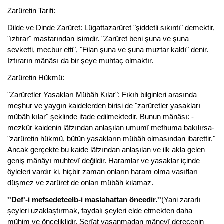
Zarûretin Tarifi:
Dilde ve Dinde Zarûret: Lûgattazarûret "şiddetli sıkıntı" demektir,
"ıztırar" mastarından isimdir. "Zarûret beni şuna ve şuna
sevketti, mecbur etti", "Filan şuna ve şuna muztar kaldı" denir.
Iztırarın mânâsı da bir şeye muhtaç olmaktır.
Zarûretin Hükmü:
"Zarûretler Yasakları Mübâh Kılar": Fıkıh bilginleri arasında
meşhur ve yaygın kaidelerden birisi de "zarûretler yasakları
mübâh kılar" şeklinde ifade edilmektedir. Bunun mânâsı: -
mezkûr kaidenin lâfzından anlaşılan umumî mefhuma bakılırsa-
"zarûretin hükmü, bütün yasakların mübâh olmasından ibarettir."
Ancak gerçekte bu kaide lâfzından anlaşılan ve ilk akla gelen
geniş mânâyı muhtevî değildir. Haramlar ve yasaklar içinde
öyleleri vardır ki, hiçbir zaman onların haram olma vasıfları
düşmez ve zarûret de onları mübâh kılamaz.
''Def'-i mefsedetcelb-i maslahattan öncedir.''
(Yani zararlı
şeyleri uzaklaştırmak, faydalı şeyleri elde etmekten daha
mühim ve önceliklidir. Şerîat yaşanmadan mânevî derecenin