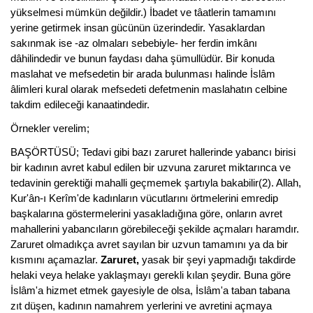
yükselmesi mümkün değildir.) İbadet ve tâatlerin tamamını
yerine getirmek insan gücünün üzerindedir. Yasaklardan
sakınmak ise -az olmaları sebebiyle- her ferdin imkânı
dâhilindedir ve bunun faydası daha şümullüdür. Bir konuda
maslahat ve mefsedetin bir arada bulunması halinde İslâm
âlimleri kural olarak mefsedeti defetmenin maslahatın celbine
takdim edileceği kanaatindedir.
Örnekler verelim;
BAŞÖRTÜSÜ; Tedavi gibi bazı zaruret hallerinde yabancı birisi
bir kadının avret kabul edilen bir uzvuna zaruret miktarınca ve
tedavinin gerektiği mahalli geçmemek şartıyla bakabilir(2). Allah,
Kur'ân-ı Kerîm'de kadınların vücutlarını örtmelerini emredip
başkalarına göstermelerini yasakladığına göre, onların avret
mahallerini yabancıların görebileceği şekilde açmaları haramdır.
Zaruret olmadıkça avret sayılan bir uzvun tamamını ya da bir
kısmını açamazlar.
Zaruret,
yasak bir şeyi yapmadığı takdirde
helaki veya helake yaklaşmayı gerekli kılan şeydir. Buna göre
İslâm'a hizmet etmek gayesiyle de olsa, İslâm'a taban tabana
zıt düşen, kadının namahrem yerlerini ve avretini açmaya