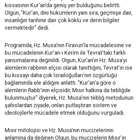
kıssasının Kur'an'da geniş yer bulduğunu belirtti.
Olgun, "Kur'an, dini hükümlerin yanı sıra, geçmişe dair,
insanlığın tarihine dair çok köklü ve derin bilgiler
vermektedir" dedi.
Programda, Hz. Musa'nın Firavun'la mücadelesine ve
bu mücadelenin Kur'an-ı Kerim ile Tevrat'taki farklı
yansımalarına değinildi. Olgun, Kur'an'ın Hz. Musa'yı
alemlerin rabbinin elçisi olarak tanıttığını, Tevrat'ın ise
bu kıssayı daha çok İsrailoğulları'nın özgürlüğü
bağlamında ele aldığını anlattı. "Kur'an'a göre o
alemlerin Rabb'inin elçisidir, Mısır halkına da tebliğde
bulunmuştur" diyerek, Hz. Musa'nın tebliğ metodunun
şahıslardan ziyade, onları putlaştıran sistem ve
ideolojilerle mücadele etmek olduğunu vurguladı.
Mısır mitolojisi ve Hz. Musa'nın mucizelerinin
anlamına da değinen Olgun, bu mucizelerin Mısır'ın