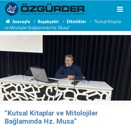
Anasayfa
Başakşehir
Etkinlikler
“Kutsal Kitaplar
ve Mitolojiler Bağlamında Hz. Musa”
“Kutsal Kitaplar ve Mitolojiler
Bağlamında Hz. Musa”