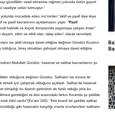
ihayi güzellikler vaad etmesine rağmen,yolunda üstün gayret
l vaadiyle üstün tutmuştur."
 yolunda mücadele eden mü'minleri "aktif ve pasif diye ikiye
 ve pasif kavramının açıklamasını yaptı. "
Pasif
kendi halinde ve küçük dünyasında yaşamaya çalışan insan"
duyarlı, etkin ve etkili olan, talep eden" olarak tanımladı.
Ba
olanı ise aktif olmaya davet ettiğine değinen Gündüz Kuranın
Ba
 kıldığına, birey olmaktan şahsiyet olmaya davet ettiğine
ilişkendiren Abdullah Gündüz, hasenat ve salihat kavramlarını şu
ikler olduğuna değinen Gündüz, Salihatın ise öznesi ile
lik etmek için çalışmak olduğunu açıkladı. Salihat ile hasenat
 olmadığı bu ikisinin getirisinin de farklı olduğu yine bu
lmesi gerektiğini ve ikisi arasındaki farkın Kuranda şu şekilde
 misli ödül vardır"(En'am 160). "Kim imanlı bir şekilde salihat
Görüldüğü gibi hasenatın karşılığı oranla sınırlanırken salihatın