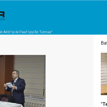
ah Aktif İyi ile Pasif İyiyi Bir Tutmaz”
Ba
"T