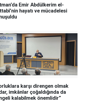
tman’da Emir Abdülkerim el-
ttabî’nin hayatı ve mücadelesi
nuşuldu
orluklara karşı direngen olmak
dar, imkânlar çoğaldığında da
ngeli kalabilmek önemlidir”