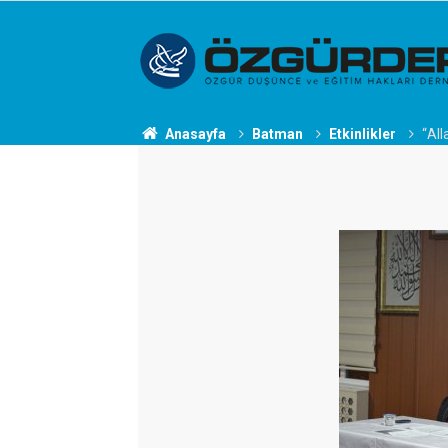
Anasayfa
Batman
Etkinlikler
“All