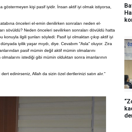
Ba
göstermeyen kişi pasif iyidir. İnsan aktif iyi olmak istiyorsa,
Ha
ko
atabına önceleri el-emin denilirken sonraları neden el-
rı sövüldü? Neden önceleri sevilirken sonraları dövüldü hatta
konuyla ilgili şunları söyledi: Pasif iyi olmaktan çıkıp aktif iyi
 dünyada iyilik yaşar mıydı, diye. Cevabım "Asla" oluyor. Zira
nsanlarından pasif mümin değil aktif mümin olmalarını
 olmalarını istediği gibi mümin olduktan sonra imanlarının
ert edinirseniz, Allah da sizin özel dertlerinizi satın alır."
“Z
ka
de