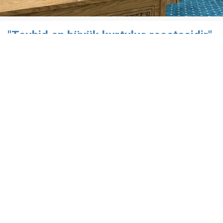
"Tevhid en büyük kurtuluş reçetesidir"
Özgür-Der Batman Şubesi Çamlıca Temsilciliği’nde
düzenlenen "Gündem Değerlendirmesi" programı
kapsamında, Rıdvan Kaya konuk edildi.
19 Nisan 2026
​Özgür-Der Batman Şubesi Çamlıca Temsilciliği'nin
düzenlediği aylık seminerlerinde bu ay; Özgür-Der
Genel Başkanı Rıdvan Kaya'nın sunumuyla ''Gündem
Değerlendirmesi'' konu başlığı ile ülke ve dünya
gündeminde gerçekleşen olaylara dair
değerlendirmeler çerçevesinde gerçekleştirildi.