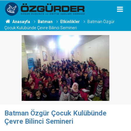
Anasayfa
Batman
Etkinlikler
Batman Özgür
Çocuk Kulübünde Çevre Bilinci Semineri
Batman Özgür Çocuk Kulübünde
Çevre Bilinci Semineri