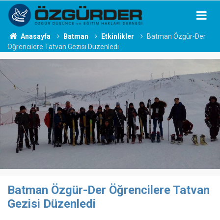
Anasayfa
Batman
Etkinlikler
Batman Özgür-Der
Öğrencilere Tatvan Gezisi Düzenledi
Batman Özgür-Der Öğrencilere Tatvan
Gezisi Düzenledi