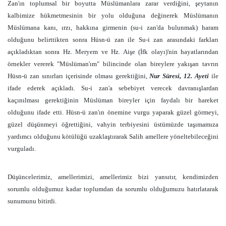
Zan'ın toplumsal bir boyutta Müslümanlara zarar verdiğini, şeytanın
kalbimize hükmetmesinin bir yolu olduğuna değinerek Müslümanın
Müslümana kanı, ırzı, hakkına girmenin (su-i zan'da bulunmak) haram
olduğunu belirttikten sonra Hüsn-ü zan ile Su-i zan arasındaki farkları
açıkladıktan sonra Hz. Meryem ve Hz. Aişe (İfk olayı)'nin hayatlarından
örnekler vererek "Müslüman'ım" bilincinde olan bireylere yakışan tavrın
Hüsn-ü zan sınırları içerisinde olması gerektiğini,
Nur Süresi, 12. Ayeti
ile
ifade ederek açıkladı. Su-i zan'a sebebiyet verecek davranışlardan
kaçınılması gerektiğinin Müslüman bireyler için faydalı bir hareket
olduğunu ifade etti. Hüsn-ü zan'ın önemine vurgu yaparak güzel görmeyi,
güzel düşünmeyi öğrettiğini, vahyin terbiyesini üstümüzde taşımamıza
yardımcı olduğunu kötülüğü uzaklaştırarak Salih amellere yöneltebileceğini
vurguladı.
Düşüncelerimiz, amellerimizi, amellerimiz bizi yansıtır, kendimizden
sorumlu olduğumuz kadar toplumdan da sorumlu olduğumuzu hatırlatarak
sunumunu bitirdi.