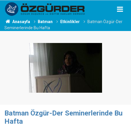
Anasayfa
Batman
Etkinlikler
Batman Özgür-Der
Seminerlerinde Bu Hafta
Batman Özgür-Der Seminerlerinde Bu
Hafta