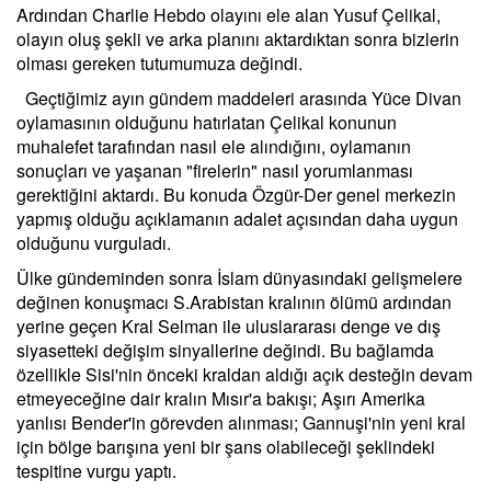
Ardından Charlie Hebdo olayını ele alan Yusuf Çelikal,
olayın oluş şekli ve arka planını aktardıktan sonra bizlerin
olması gereken tutumumuza değindi.
Geçtiğimiz ayın gündem maddeleri arasında Yüce Divan
oylamasının olduğunu hatırlatan Çelikal konunun
muhalefet tarafından nasıl ele alındığını, oylamanın
sonuçları ve yaşanan "firelerin" nasıl yorumlanması
gerektiğini aktardı. Bu konuda Özgür-Der genel merkezin
yapmış olduğu açıklamanın adalet açısından daha uygun
olduğunu vurguladı.
Ülke gündeminden sonra İslam dünyasındaki gelişmelere
değinen konuşmacı S.Arabistan kralının ölümü ardından
yerine geçen Kral Selman ile uluslararası denge ve dış
siyasetteki değişim sinyallerine değindi. Bu bağlamda
özellikle Sisi'nin önceki kraldan aldığı açık desteğin devam
etmeyeceğine dair kralın Mısır'a bakışı; Aşırı Amerika
yanlısı Bender'in görevden alınması; Gannuşi'nin yeni kral
için bölge barışına yeni bir şans olabileceği şeklindeki
tespitine vurgu yaptı.