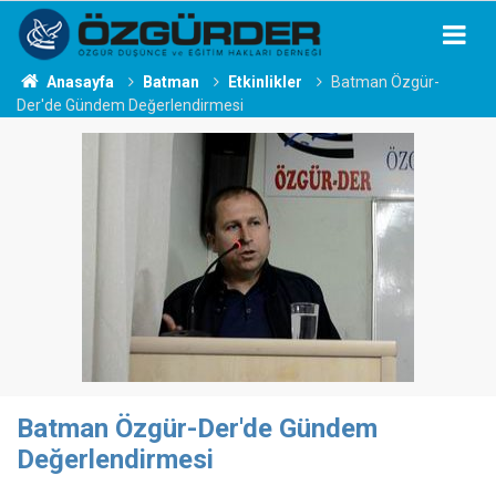
Anasayfa
Batman
Etkinlikler
Batman Özgür-
Der'de Gündem Değerlendirmesi
Batman Özgür-Der'de Gündem
Değerlendirmesi